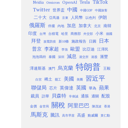
TikTok
Tesla
OpenAI
Nvidia
Omicron
Twitter
中國
世界盃
中國GDP
中國旅客
二十大
伊朗
人民幣
以色列
亞馬遜
京東
俄羅斯
加息
加拿大
南韓
內地
停擺
北京
印度
小米
台灣
台積電
哈里
商務部
外交部
德國
日本
拜登
施政報告
日圓
新10條
放寬防疫
歐盟
普京
李家超
比亞迪
江澤民
李強
減息
滙豐
泡泡瑪特
泰國
深圳
港股
港交所
特朗普
烏克蘭
澤連斯基
澳門
王毅
習近平
美國
稀土
白宮
罷工
美團
聯儲局
蘋果
英國
英偉達
芯片
華為
貝森特
裁員
配股
通脹
訪華
通關
辛偉誠
關稅
阿里巴巴
金價
金管局
香港
陳茂波
馬斯克
騰訊
高盛
高市早苗
鮑威爾
黃仁勳