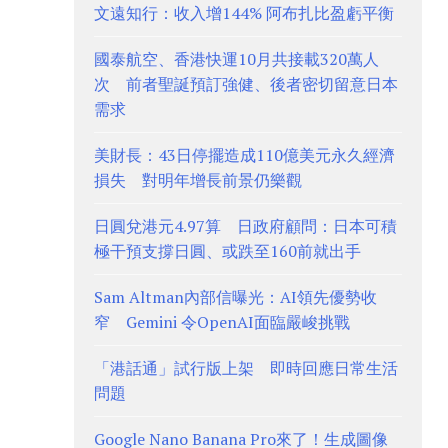
文遠知行：收入增144% 阿布扎比盈虧平衡
國泰航空、香港快運10月共接載320萬人
次 前者聖誕預訂強健、後者密切留意日本
需求
美財長：43日停擺造成110億美元永久經濟
損失 對明年增長前景仍樂觀
日圓兌港元4.97算 日政府顧問：日本可積
極干預支撐日圓、或跌至160前就出手
Sam Altman內部信曝光：AI領先優勢收
窄 Gemini 令OpenAI面臨嚴峻挑戰
「港話通」試行版上架 即時回應日常生活
問題
Google Nano Banana Pro來了！生成圖像