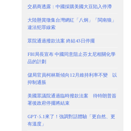
交易商透露：中國採購美國大豆陷入停滯
大陸懸賞徵集台灣網紅「八炯」「閩南狼」
違法犯罪線索
眾院通過撥款法案 終結43日停擺
FBI局長宣布 中國同意阻止芬太尼相關化學
品的計劃
儲局官員柯林斯傾向12月維持利率不變 以
抑制通脹
美國眾議院通過臨時撥款法案 待特朗普簽
署後政府停擺將結束
GPT-5.1來了！強調對話體驗「更自然、更
有溫度」