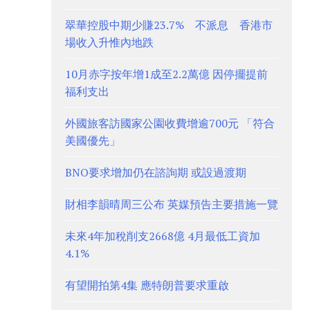
翠華控股中期少賺23.7% 不派息 香港市
場收入升惟內地跌
10月赤字按年增1成至2.2萬億 因停擺提前
福利支出
外國旅客訪國家公園收費增逾700元 「符合
美國優先」
BNO要求增加仍在諮詢期 或設過渡期
財相李韻晴周三公布 英媒預告主要措施一覽
未來4年加稅削支2668億 4月最低工資加
4.1%
有望開拍第4集 應特朗普要求重啟