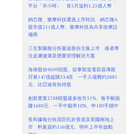
平台「羊小咩」 首5月溢利1.25億人幣
納芯微、樂摩科技通過上市聆訊 納芯微A
股市值211億人幣、樂摩科技為共享按摩設
備商
三生製藥擬分拆蔓迪股份主板上市 後者專
注皮膚健康及體重管理解決方案
海偉股份9609招股、從事製造電容器薄膜
孖展147億超購334倍 一手入場費約2885
元、比亞迪有份持股
創新實業2788暗盤最多收升31%、每手帳面
賺1680元 一手中籤率10%、申180手穩中
長和據報分拆屈臣氏於香港及英國兩地上
市 料集資約156億元、明年上半年啟動