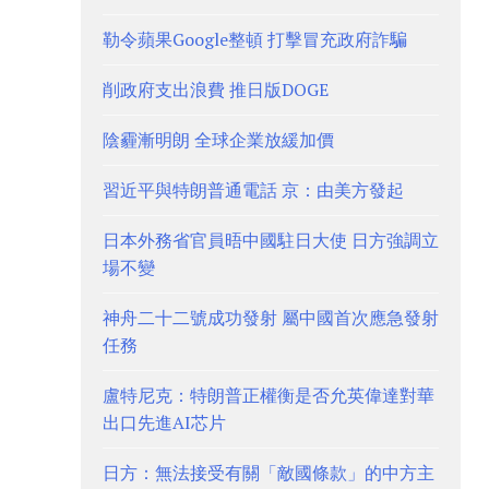
勒令蘋果Google整頓 打擊冒充政府詐騙
削政府支出浪費 推日版DOGE
陰霾漸明朗 全球企業放緩加價
習近平與特朗普通電話 京：由美方發起
日本外務省官員晤中國駐日大使 日方強調立
場不變
神舟二十二號成功發射 屬中國首次應急發射
任務
盧特尼克：特朗普正權衡是否允英偉達對華
出口先進AI芯片
日方：無法接受有關「敵國條款」的中方主