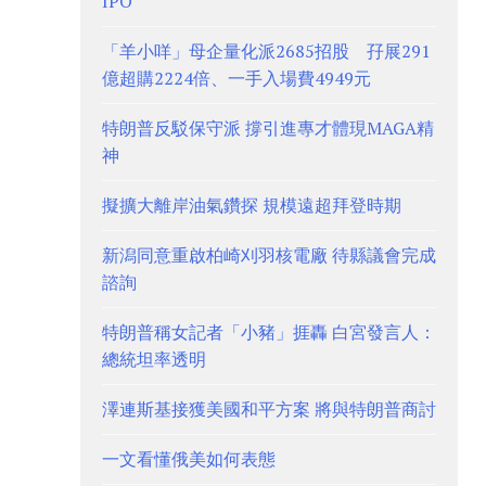
IPO
「羊小咩」母企量化派2685招股 孖展291
億超購2224倍、一手入場費4949元
特朗普反駁保守派 撐引進專才體現MAGA精
神
擬擴大離岸油氣鑽探 規模遠超拜登時期
新潟同意重啟柏崎刈羽核電廠 待縣議會完成
諮詢
特朗普稱女記者「小豬」捱轟 白宮發言人：
總統坦率透明
澤連斯基接獲美國和平方案 將與特朗普商討
一文看懂俄美如何表態