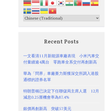
Recent Posts
一文看清11月新能源車廠表現 小米汽車交
付量續逾4萬台 零跑車全系交付再創新高
華為「問界」車廠賽力斯獲深交所調入港股
通標的證券名單
特朗普稱已決定下任聯儲局主席人選 12月
減息0.25厘機會率為87.4%
銀價再創新高 突破57美元