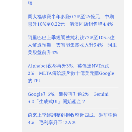
張
周大福珠寶半年多賺0.2%至25億元、中期
息升10%至0.22元 港澳同店銷售增4.4%
阿里巴巴上季經調整純利跌72%至103.5億
人幣遜預期 雲智能集團收入升34% 阿里
美股盤前升4%
Alphabet夜盤再升3%、英偉達NVDA跌
2% META傳洽談斥數十億美元購Google
的TPU
Google升6%、盤後再升逾2% Gemini
3.0「生成式UI」開始產金？
蔚來上季經調整虧損收窄近四成、盤前彈逾
4% 毛利率升至13.9%