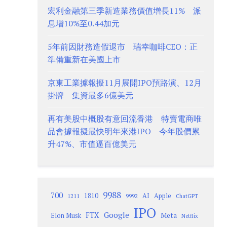
宏利金融第三季新造業務價值增長11% 派
息增10%至0.44加元
5年前因財務造假退市 瑞幸咖啡CEO：正
準備重新在美國上市
京東工業據報擬11月展開IPO預路演、12月
掛牌 集資最多6億美元
再有美股中概股有意回流香港 特賣電商唯
品會據報擬最快明年來港IPO 今年股價累
升47%、市值逼百億美元
9988
700
1810
AI
Apple
1211
9992
ChatGPT
IPO
Google
FTX
Meta
Elon Musk
Netflix