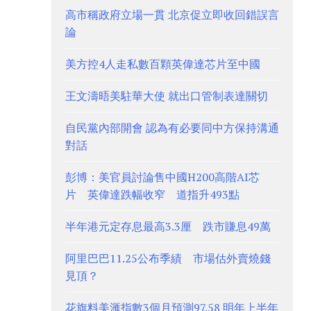
高市稱政府立場一貫 北京促立即收回錯誤言
論
美方控4人走私數百顆英偉達芯片至中國
王文濤晤美駐華大使 就出口管制表達關切
自民黨內部開會 認為有必要同中方保持溝通
對話
彭博：美官員討論售中國H200高階AI芯
片 英偉達跌幅收窄 道指升493點
半年港元定存息最高3.3厘 跌市賺息49萬
阿里巴巴11.25公布季績 市場估外賣燒錢
見頂？
花旗料美滙指數3個月預測97.58 明年上半年