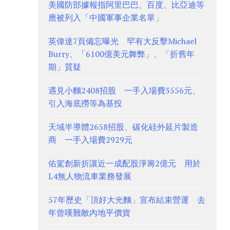
美國防部據報指阿里巴巴、百度、比亞迪等
應被列入「中國軍事企業名單」
英偉達7頁備忘曝光 罕有大反擊Michael
Burry、「6100億美元舞弊」、「折舊年
期」質疑
遇見小麵2408招股 一手入場費3556元、
引入海底撈等為基投
天域半導體2658招股、碳化硅外延片製造
商 一手入場費2929元
佑駕創新折讓近一成配股淨籌2億元 用於
L4無人物流車業務發展
57年歷史「頂好大光麵」宣布結束營運 去
年曾嘆難敵內地平價貨