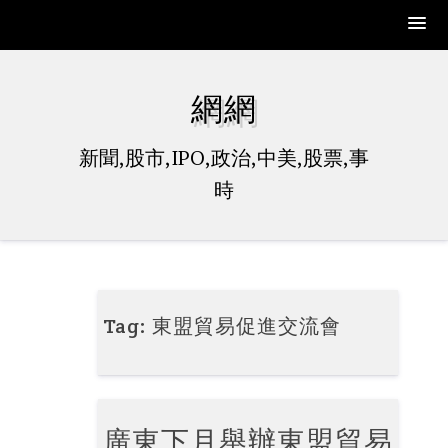
Skip
to
網網
content
新聞,股市,IPO,政治,中美,股票,事
時
Tag:
東盟貿易促進交流會
廣東下月舉辦東盟貿易