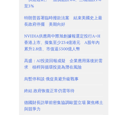
至3%
特朗普簽署臨時撥款法案 結束美國史上最
長政府停擺 美期向好
NVIDIA供應商中際旭創據報選定投行A+H
香港上市、擬集至少234億港元 A股年內
累升2.8倍、市值逼5300億人幣
高盛：AI投資回報成疑 企業應用落後於需
求 槓桿與循環投資為潛在風險
烏暫停和談 俄促美避升級戰事
終結 政府恢復正常仍需等待
德國財長訪華前密集協調歐盟立場 聚焦稀土
與競爭力