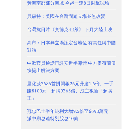
黃海南部部分海域 今起一連8日射擊試驗
貝森特：美國在台灣問題立場並無改變
台灣抗日片《賽德克·巴萊》 下月大陸上映
高市︰日本無立場認定台地位 有責任與中國
對話
中歐官員通話再談安世半導體 中方促荷蘭儘
快提出解決方案
量化派2685首掛開報26元升逾1.6倍、一手
賺8100元 超購9365倍、成主板新「超購
王」
冠忠巴士半年純利大增9.5倍至6690萬元
派中期息連特別股息10仙