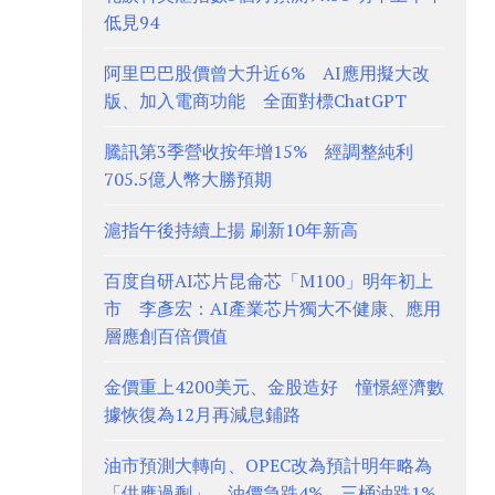
低見94
阿里巴巴股價曾大升近6% AI應用擬大改
版、加入電商功能 全面對標ChatGPT
騰訊第3季營收按年增15% 經調整純利
705.5億人幣大勝預期
滬指午後持續上揚 刷新10年新高
百度自研AI芯片昆侖芯「M100」明年初上
市 李彥宏：AI產業芯片獨大不健康、應用
層應創百倍價值
金價重上4200美元、金股造好 憧憬經濟數
據恢復為12月再減息鋪路
油市預測大轉向、OPEC改為預計明年略為
「供應過剩」 油價急跌4%、三桶油跌1%