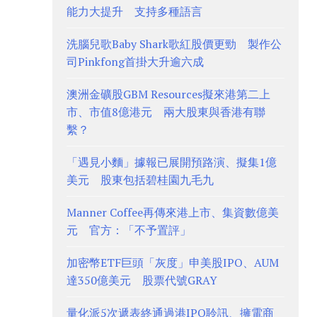
能力大提升 支持多種語言
洗腦兒歌Baby Shark歌紅股價更勁 製作公
司Pinkfong首掛大升逾六成
澳洲金礦股GBM Resources擬來港第二上
市、市值8億港元 兩大股東與香港有聯
繫？
「遇見小麵」據報已展開預路演、擬集1億
美元 股東包括碧桂園九毛九
Manner Coffee再傳來港上市、集資數億美
元 官方：「不予置評」
加密幣ETF巨頭「灰度」申美股IPO、AUM
達350億美元 股票代號GRAY
量化派5次遞表終通過港IPO聆訊、擁電商