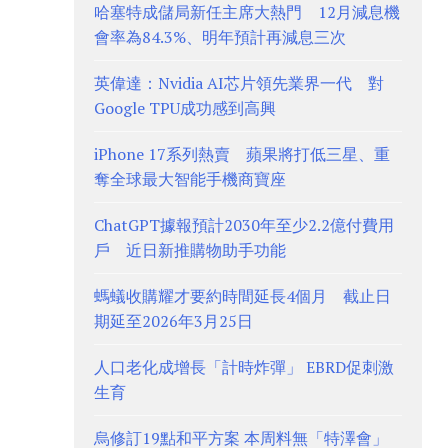
哈塞特成儲局新任主席大熱門 12月減息機
會率為84.3%、明年預計再減息三次
英偉達：Nvidia AI芯片領先業界一代 對
Google TPU成功感到高興
iPhone 17系列熱賣 蘋果將打低三星、重
奪全球最大智能手機商寶座
ChatGPT據報預計2030年至少2.2億付費用
戶 近日新推購物助手功能
螞蟻收購耀才要約時間延長4個月 截止日
期延至2026年3月25日
人口老化成增長「計時炸彈」 EBRD促刺激
生育
烏修訂19點和平方案 本周料無「特澤會」