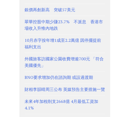
銀價再創新高 突破57美元
翠華控股中期少賺23.7% 不派息 香港市
場收入升惟內地跌
10月赤字按年增1成至2.2萬億 因停擺提前
福利支出
外國旅客訪國家公園收費增逾700元 「符合
美國優先」
BNO要求增加仍在諮詢期 或設過渡期
財相李韻晴周三公布 英媒預告主要措施一覽
未來4年加稅削支2668億 4月最低工資加
4.1%