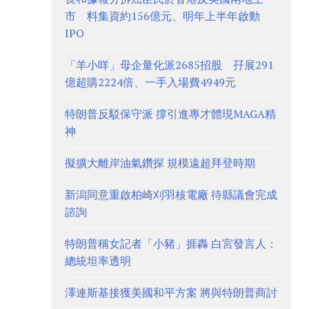
市 料集資約156億元、明年上半年啟動
IPO
「羊小咩」母企量化派2685招股 孖展291
億超購2224倍、一手入場費4949元
特朗普反駁保守派 撐引進專才體現MAGA精
神
擬擴大離岸油氣鑽探 規模遠超拜登時期
新潟同意重啟柏崎刈羽核電廠 待縣議會完成
諮詢
特朗普稱女記者「小豬」捱轟 白宮發言人：
總統坦率透明
澤連斯基接獲美國和平方案 將與特朗普商討