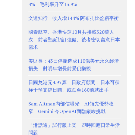
4% 毛利率升至13.9%
文遠知行：收入增144% 阿布扎比盈虧平衡
國泰航空、香港快運10月共接載320萬人
次 前者聖誕預訂強健、後者密切留意日本
需求
美財長：43日停擺造成110億美元永久經濟
損失 對明年增長前景仍樂觀
日圓兌港元4.97算 日政府顧問：日本可積
極干預支撐日圓、或跌至160前就出手
Sam Altman內部信曝光：AI領先優勢收
窄 Gemini 令OpenAI面臨嚴峻挑戰
「港話通」試行版上架 即時回應日常生活
問題