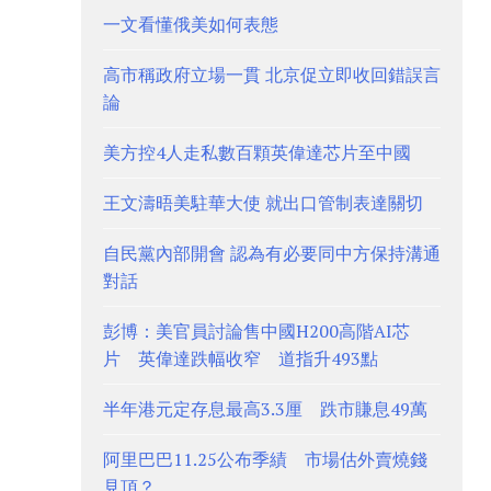
一文看懂俄美如何表態
高市稱政府立場一貫 北京促立即收回錯誤言
論
美方控4人走私數百顆英偉達芯片至中國
王文濤晤美駐華大使 就出口管制表達關切
自民黨內部開會 認為有必要同中方保持溝通
對話
彭博：美官員討論售中國H200高階AI芯
片 英偉達跌幅收窄 道指升493點
半年港元定存息最高3.3厘 跌市賺息49萬
阿里巴巴11.25公布季績 市場估外賣燒錢
見頂？