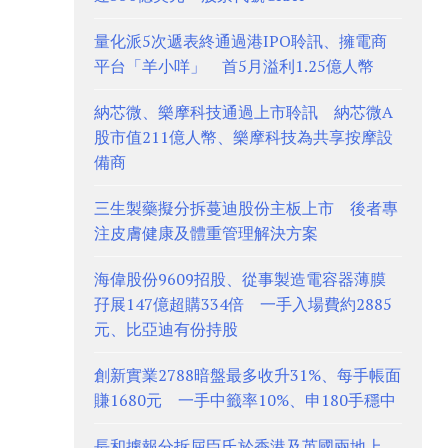
量化派5次遞表終通過港IPO聆訊、擁電商
平台「羊小咩」 首5月溢利1.25億人幣
納芯微、樂摩科技通過上市聆訊 納芯微A
股市值211億人幣、樂摩科技為共享按摩設
備商
三生製藥擬分拆蔓迪股份主板上市 後者專
注皮膚健康及體重管理解決方案
海偉股份9609招股、從事製造電容器薄膜
孖展147億超購334倍 一手入場費約2885
元、比亞迪有份持股
創新實業2788暗盤最多收升31%、每手帳面
賺1680元 一手中籤率10%、申180手穩中
長和據報分拆屈臣氏於香港及英國兩地上