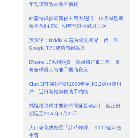
年曾嘆難敵內地平價貨
哈塞特成儲局新任主席大熱門 12月減息機
會率為84.3%、明年預計再減息三次
英偉達：Nvidia AI芯片領先業界一代 對
Google TPU成功感到高興
iPhone 17系列熱賣 蘋果將打低三星、重
奪全球最大智能手機商寶座
ChatGPT據報預計2030年至少2.2億付費用
戶 近日新推購物助手功能
螞蟻收購耀才要約時間延長4個月 截止日
期延至2026年3月25日
人口老化成增長「計時炸彈」 EBRD促刺激
生育