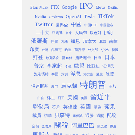
IPO
Google
FTX
Meta
Elon Musk
Netflix
TikTok
Tesla
OpenAI
Nvidia
Omicron
Twitter
中國
世界盃
中國GDP
中國旅客
二十大
伊朗
人民幣
以色列
亞馬遜
京東
俄羅斯
加息
加拿大
南韓
內地
停擺
北京
印度
小米
台灣
台積電
哈里
商務部
外交部
德國
日本
拜登
施政報告
日圓
新10條
放寬防疫
歐盟
普京
李家超
比亞迪
江澤民
李強
減息
滙豐
泡泡瑪特
泰國
深圳
港股
港交所
特朗普
烏克蘭
澤連斯基
澳門
王毅
習近平
美國
稀土
白宮
罷工
美團
聯儲局
蘋果
英國
英偉達
芯片
華為
貝森特
裁員
配股
通脹
訪華
通關
辛偉誠
關稅
阿里巴巴
金價
金管局
香港
陳茂波