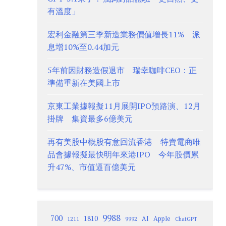
有溫度」
宏利金融第三季新造業務價值增長11% 派
息增10%至0.44加元
5年前因財務造假退市 瑞幸咖啡CEO：正
準備重新在美國上市
京東工業據報擬11月展開IPO預路演、12月
掛牌 集資最多6億美元
再有美股中概股有意回流香港 特賣電商唯
品會據報擬最快明年來港IPO 今年股價累
升47%、市值逼百億美元
9988
700
1810
AI
Apple
1211
9992
ChatGPT