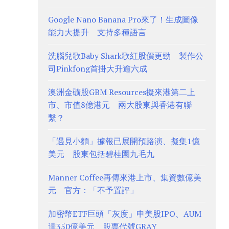
Google Nano Banana Pro來了！生成圖像
能力大提升 支持多種語言
洗腦兒歌Baby Shark歌紅股價更勁 製作公
司Pinkfong首掛大升逾六成
澳洲金礦股GBM Resources擬來港第二上
市、市值8億港元 兩大股東與香港有聯
繫？
「遇見小麵」據報已展開預路演、擬集1億
美元 股東包括碧桂園九毛九
Manner Coffee再傳來港上市、集資數億美
元 官方：「不予置評」
加密幣ETF巨頭「灰度」申美股IPO、AUM
達350億美元 股票代號GRAY