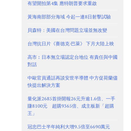
有望開拍第4集 應特朗普要求重啟
黃海南部部分海域 今起一連8日射擊試驗
貝森特：美國在台灣問題立場並無改變
台灣抗日片《賽德克·巴萊》 下月大陸上映
高市︰日本無立場認定台地位 有責任與中國
對話
中歐官員通話再談安世半導體 中方促荷蘭儘
快提出解決方案
量化派2685首掛開報26元升逾1.6倍、一手
賺8100元 超購9365倍、成主板新「超購
王」
冠忠巴士半年純利大增9.5倍至6690萬元