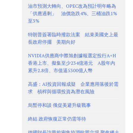
油市預測大轉向、OPEC改為預計明年略為
「供應過剩」 油價急跌4%、三桶油跌1%
至3%
特朗普簽署臨時撥款法案 結束美國史上最
長政府停擺 美期向好
NVIDIA供應商中際旭創據報選定投行A+H
香港上市、擬集至少234億港元 A股年內
累升2.8倍、市值逼5300億人幣
高盛：AI投資回報成疑 企業應用落後於需
求 槓桿與循環投資為潛在風險
烏暫停和談 俄促美避升級戰事
終結 政府恢復正常仍需等待
德國財長訪華前密集協調歐盟立場 聚焦稀土