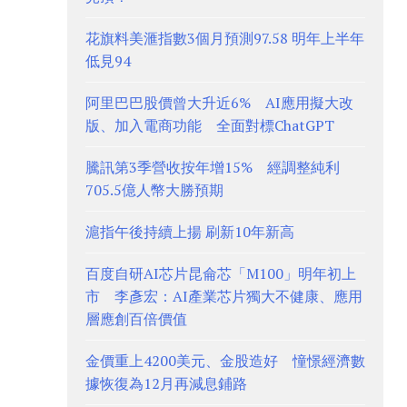
花旗料美滙指數3個月預測97.58 明年上半年
低見94
阿里巴巴股價曾大升近6% AI應用擬大改
版、加入電商功能 全面對標ChatGPT
騰訊第3季營收按年增15% 經調整純利
705.5億人幣大勝預期
滬指午後持續上揚 刷新10年新高
百度自研AI芯片昆侖芯「M100」明年初上
市 李彥宏：AI產業芯片獨大不健康、應用
層應創百倍價值
金價重上4200美元、金股造好 憧憬經濟數
據恢復為12月再減息鋪路