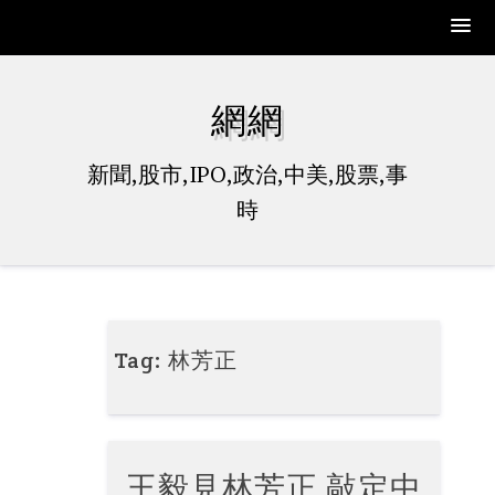
Skip
to
網網
content
新聞,股市,IPO,政治,中美,股票,事
時
Tag:
林芳正
王毅見林芳正 敲定中