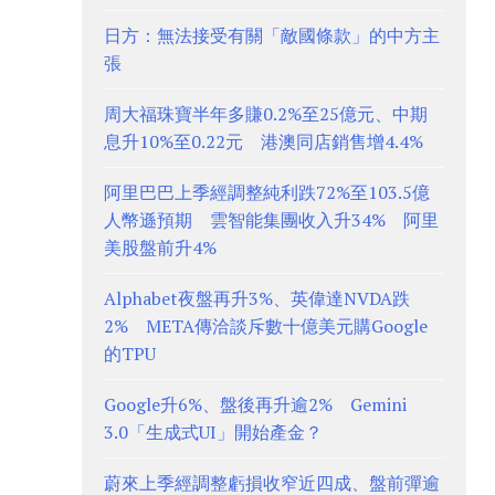
日方：無法接受有關「敵國條款」的中方主
張
周大福珠寶半年多賺0.2%至25億元、中期
息升10%至0.22元 港澳同店銷售增4.4%
阿里巴巴上季經調整純利跌72%至103.5億
人幣遜預期 雲智能集團收入升34% 阿里
美股盤前升4%
Alphabet夜盤再升3%、英偉達NVDA跌
2% META傳洽談斥數十億美元購Google
的TPU
Google升6%、盤後再升逾2% Gemini
3.0「生成式UI」開始產金？
蔚來上季經調整虧損收窄近四成、盤前彈逾