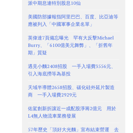
派中期息連特別股息10仙
美國防部據報指阿里巴巴、百度、比亞迪等
應被列入「中國軍事企業名單」
英偉達7頁備忘曝光 罕有大反擊Michael
Burry、「6100億美元舞弊」、「折舊年
期」質疑
遇見小麵2408招股 一手入場費3556元、
引入海底撈等為基投
天域半導體2658招股、碳化硅外延片製造
商 一手入場費2929元
佑駕創新折讓近一成配股淨籌2億元 用於
L4無人物流車業務發展
57年歷史「頂好大光麵」宣布結束營運 去