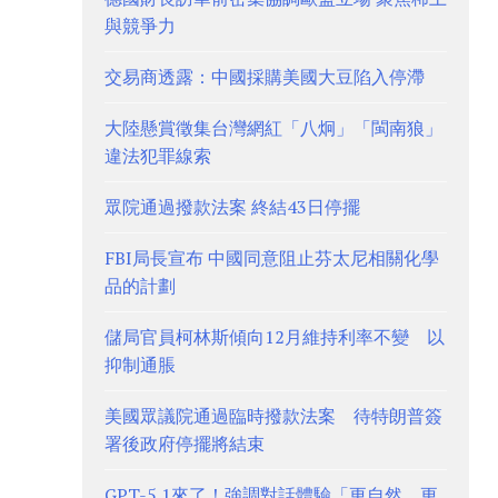
與競爭力
交易商透露：中國採購美國大豆陷入停滯
大陸懸賞徵集台灣網紅「八炯」「閩南狼」
違法犯罪線索
眾院通過撥款法案 終結43日停擺
FBI局長宣布 中國同意阻止芬太尼相關化學
品的計劃
儲局官員柯林斯傾向12月維持利率不變 以
抑制通脹
美國眾議院通過臨時撥款法案 待特朗普簽
署後政府停擺將結束
GPT-5.1來了！強調對話體驗「更自然、更