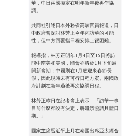
華，中日兩國擬定在明年新年後再作協
調。
共同社引述日本外務省高層官員報道，日
中政府曾探討林芳正今年內訪華的可能
性，但中方回覆指日程安排上很困難。
報導指，林芳正明年1月4日至15日將訪
問中南美和美國，國會亦將於1月下旬展
開新會期；中國則在1月底迎來春節長
假，因此現時未有可行日程方案。兩國政
府計劃在新年過後再次協調日程。
林芳正昨日在記者會上表示，「訪華一事
目前什麼都沒有決定，將繼續協調具體日
期。」
國家主席習近平上月在泰國出席亞太經合