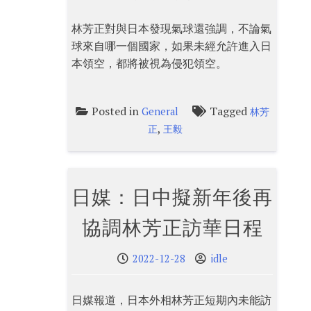
林芳正對與日本發現氣球還強調，不論氣
球來自哪一個國家，如果未經允許進入日
本領空，都將被視為侵犯領空。
Posted in
Tagged
General
林芳
,
正
王毅
日媒：日中擬新年後再
協調林芳正訪華日程
2022-12-28
idle
日媒報道，日本外相林芳正短期內未能訪