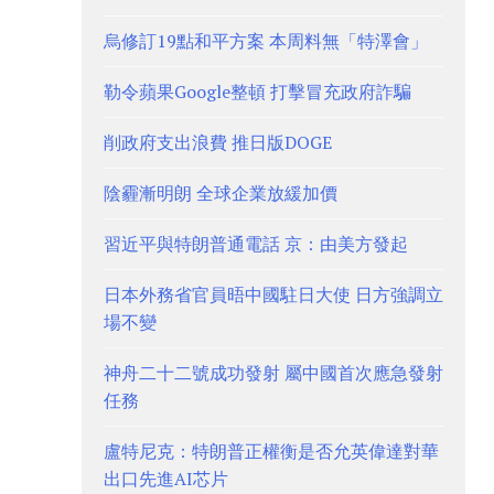
烏修訂19點和平方案 本周料無「特澤會」
勒令蘋果Google整頓 打擊冒充政府詐騙
削政府支出浪費 推日版DOGE
陰霾漸明朗 全球企業放緩加價
習近平與特朗普通電話 京：由美方發起
日本外務省官員晤中國駐日大使 日方強調立
場不變
神舟二十二號成功發射 屬中國首次應急發射
任務
盧特尼克：特朗普正權衡是否允英偉達對華
出口先進AI芯片