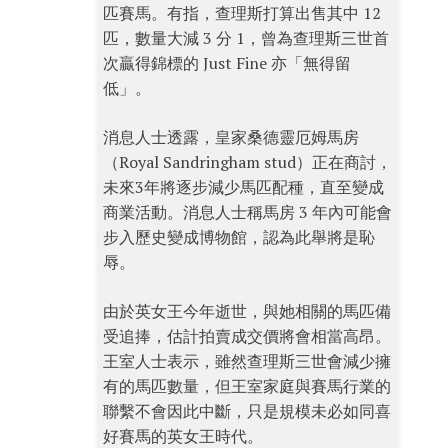
匹賽馬。有指，查理斯打算出售其中 12
匹，數量大減 3 分 1，曾為查理斯三世首
次贏得錦標的 Just Fine 亦「無得留
低」。
消息人士透露，皇家桑德靈厄姆馬房
（Royal Sandringham stud）正在商討，
未來3年將逐步減少馬匹配種，直至變成
商業活動。消息人士稱馬房 3 年內可能會
步入歷史變成博物館，認為此舉將是恥
辱。
由於英女王今年逝世，與她相關的馬匹備
受追捧，估計拍賣成交價將會相當高昂。
王室人士表示，雖然查理斯三世會減少擁
有的馬匹數量，但王室家庭與賽馬行業的
聯繫不會因此中斷，只是規模未必如同喜
好賽馬的英女王時代。