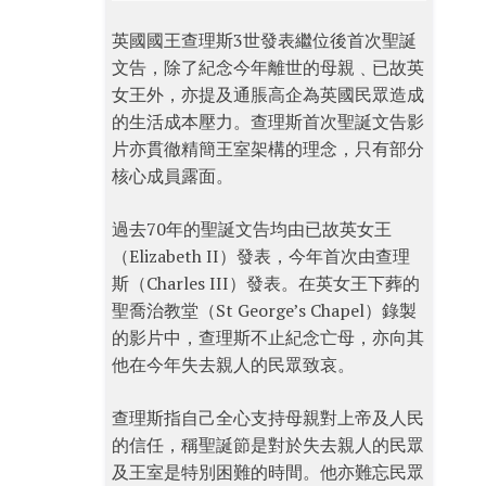
英國國王查理斯3世發表繼位後首次聖誕
文告，除了紀念今年離世的母親﹑已故英
女王外，亦提及通脹高企為英國民眾造成
的生活成本壓力。查理斯首次聖誕文告影
片亦貫徹精簡王室架構的理念，只有部分
核心成員露面。
過去70年的聖誕文告均由已故英女王
（Elizabeth II）發表，今年首次由查理
斯（Charles III）發表。在英女王下葬的
聖喬治教堂（St George’s Chapel）錄製
的影片中，查理斯不止紀念亡母，亦向其
他在今年失去親人的民眾致哀。
查理斯指自己全心支持母親對上帝及人民
的信任，稱聖誕節是對於失去親人的民眾
及王室是特別困難的時間。他亦難忘民眾