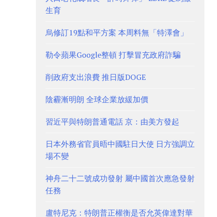
生育
烏修訂19點和平方案 本周料無「特澤會」
勒令蘋果Google整頓 打擊冒充政府詐騙
削政府支出浪費 推日版DOGE
陰霾漸明朗 全球企業放緩加價
習近平與特朗普通電話 京：由美方發起
日本外務省官員晤中國駐日大使 日方強調立
場不變
神舟二十二號成功發射 屬中國首次應急發射
任務
盧特尼克：特朗普正權衡是否允英偉達對華