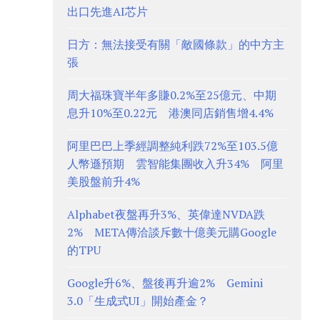
出口先進AI芯片
日方：無法接受有關「敵國條款」的中方主
張
周大福珠寶半年多賺0.2%至25億元、中期
息升10%至0.22元 港澳同店銷售增4.4%
阿里巴巴上季經調整純利跌72%至103.5億
人幣遜預期 雲智能集團收入升34% 阿里
美股盤前升4%
Alphabet夜盤再升3%、英偉達NVDA跌
2% META傳洽談斥數十億美元購Google
的TPU
Google升6%、盤後再升逾2% Gemini
3.0「生成式UI」開始產金？