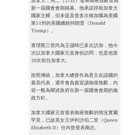
加拿大，周二（27日）發表御座致辭並為
新一屆國會會期揭幕。他承諾捍衛加拿大
國家主權，但未提及曾多次稱加國為美國
第51州的美國總統特朗普（Donald
Trump）。
查理斯三世尚為王儲時已多次訪加，他今
次以加拿大國家元首身份訪問，也是他第
20次前往加拿大。
按照傳統，加拿大總督作為君主在該國的
最高代表，通常會負責宣讀御座致辭，內
容一般為闡述政府在新一届國會會期的施
政方針。
加拿大國家元首發表御座致辭的情況實屬
罕見，已故英女王伊利沙伯二世（Queen
Elizabeth II）任內曾發表兩次。