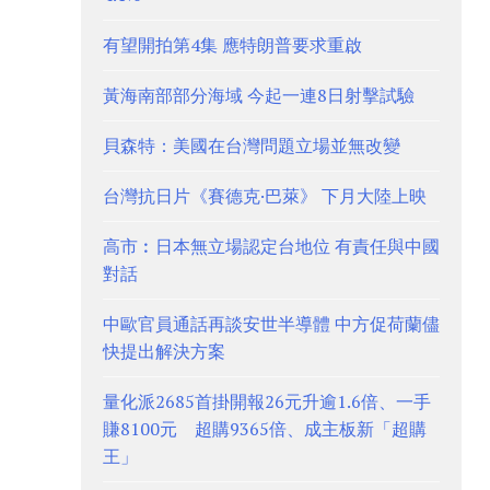
有望開拍第4集 應特朗普要求重啟
黃海南部部分海域 今起一連8日射擊試驗
貝森特：美國在台灣問題立場並無改變
台灣抗日片《賽德克·巴萊》 下月大陸上映
高市︰日本無立場認定台地位 有責任與中國
對話
中歐官員通話再談安世半導體 中方促荷蘭儘
快提出解決方案
量化派2685首掛開報26元升逾1.6倍、一手
賺8100元 超購9365倍、成主板新「超購
王」