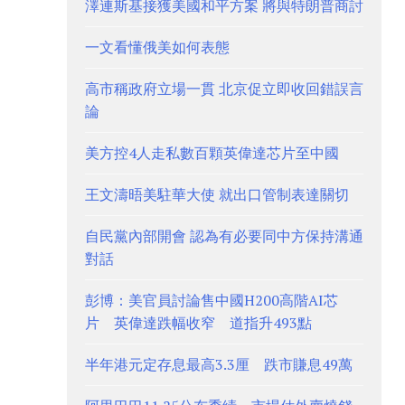
澤連斯基接獲美國和平方案 將與特朗普商討
一文看懂俄美如何表態
高市稱政府立場一貫 北京促立即收回錯誤言
論
美方控4人走私數百顆英偉達芯片至中國
王文濤晤美駐華大使 就出口管制表達關切
自民黨內部開會 認為有必要同中方保持溝通
對話
彭博：美官員討論售中國H200高階AI芯
片 英偉達跌幅收窄 道指升493點
半年港元定存息最高3.3厘 跌市賺息49萬