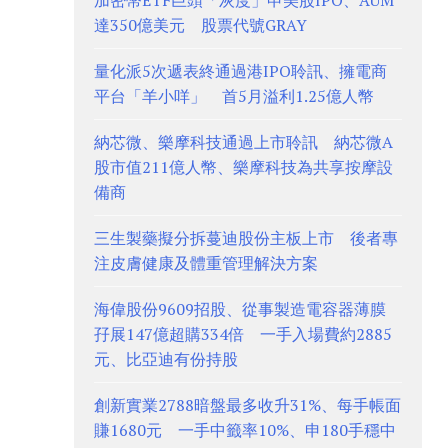
加密幣ETF巨頭「灰度」申美股IPO、AUM
達350億美元 股票代號GRAY
量化派5次遞表終通過港IPO聆訊、擁電商
平台「羊小咩」 首5月溢利1.25億人幣
納芯微、樂摩科技通過上市聆訊 納芯微A
股市值211億人幣、樂摩科技為共享按摩設
備商
三生製藥擬分拆蔓迪股份主板上市 後者專
注皮膚健康及體重管理解決方案
海偉股份9609招股、從事製造電容器薄膜
孖展147億超購334倍 一手入場費約2885
元、比亞迪有份持股
創新實業2788暗盤最多收升31%、每手帳面
賺1680元 一手中籤率10%、申180手穩中