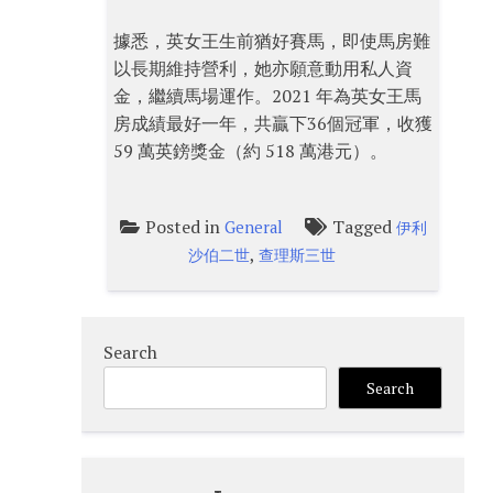
據悉，英女王生前猶好賽馬，即使馬房難
以長期維持營利，她亦願意動用私人資
金，繼續馬場運作。2021 年為英女王馬
房成績最好一年，共贏下36個冠軍，收獲
59 萬英鎊獎金（約 518 萬港元）。
Posted in
Tagged
General
伊利
,
沙伯二世
查理斯三世
Search
Search