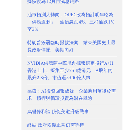
據恢復為12月再減息鋪路
油市預測大轉向、OPEC改為預計明年略為
「供應過剩」 油價急跌4%、三桶油跌1%
至3%
特朗普簽署臨時撥款法案 結束美國史上最
長政府停擺 美期向好
NVIDIA供應商中際旭創據報選定投行A+H
香港上市、擬集至少234億港元 A股年內
累升2.8倍、市值逼5300億人幣
高盛：AI投資回報成疑 企業應用落後於需
求 槓桿與循環投資為潛在風險
烏暫停和談 俄促美避升級戰事
終結 政府恢復正常仍需等待