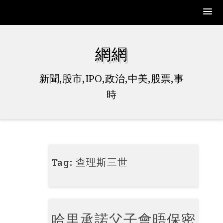
Skip
to
網網
content
新聞,股市,IPO,政治,中美,股票,事
時
Tag:
查理斯三世
哈里承諾父子會晤保密