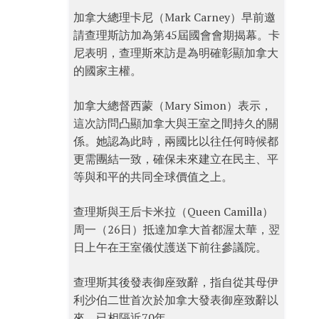
加拿大總理卡尼（Mark Carney）早前邀
請查理斯訪加為第45屆國會會期揭幕。卡
尼表明，查理斯來訪是為明確彰顯加拿大
的國家主權。
加拿大總督西蒙（Mary Simon）表示，
這次訪問凸顯加拿大與王室之間持久的關
係。她認為此時，兩國比以往任何時候都
更需團結一致，確保未來建立在民主、平
等與和平的共同全球價值之上。
查理斯與王后卡米拉（Queen Camilla）
周一（26日）抵達加拿大首都渥太華，翌
日上午在王室儀仗護送下前往參議院。
查理斯其後發表御座致辭，指自從其母伊
利沙伯二世首次於加拿大發表御座致辭以
來，已相隔近70年。