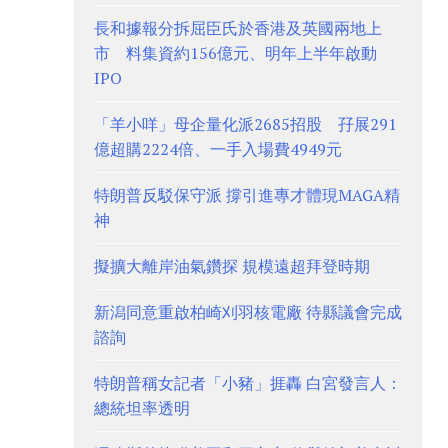
長和據報分拆屈臣氏於香港及英國兩地上
市 料集資約156億元、明年上半年啟動
IPO
「羊小咩」母企量化派2685招股 孖展291
億超購2224倍、一手入場費4949元
特朗普反駁保守派 撐引進專才體現MAGA精
神
擬擴大離岸油氣鑽探 規模遠超拜登時期
新潟同意重啟柏崎刈羽核電廠 待縣議會完成
諮詢
特朗普稱女記者「小豬」捱轟 白宮發言人：
總統坦率透明