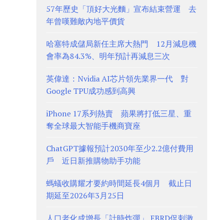
57年歷史「頂好大光麵」宣布結束營運 去
年曾嘆難敵內地平價貨
哈塞特成儲局新任主席大熱門 12月減息機
會率為84.3%、明年預計再減息三次
英偉達：Nvidia AI芯片領先業界一代 對
Google TPU成功感到高興
iPhone 17系列熱賣 蘋果將打低三星、重
奪全球最大智能手機商寶座
ChatGPT據報預計2030年至少2.2億付費用
戶 近日新推購物助手功能
螞蟻收購耀才要約時間延長4個月 截止日
期延至2026年3月25日
人口老化成增長「計時炸彈」 EBRD促刺激