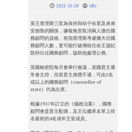
2022-10-28
idle
英王查理斯三世為保持與幼子哈里及弟弟
安德魯的關係，據報無意取消兩人擔任國
務顧問的資格。有指查理斯考慮擴大任國
務顧問人數，更可能打破傳統任命王儲妃
凱特出任國務顧問，協助他處理公務。
英國樞密院每月會舉行會議，英國君主通
常會主持，但若君主身體不適，可由2名
或以上的國務顧問（counsellor of
state）代為出席。
根據1937年訂立的《攝政法案》，國務
顧問會是君主配偶，及王位繼承名單上排
名最前的4名成年王室成員。