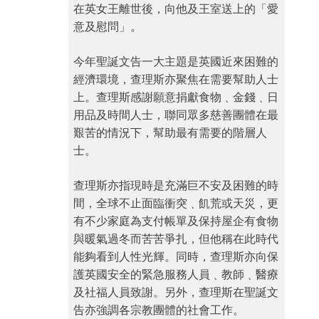
在英女王離世後，向他及王室送上的「愛
意及慰問」。
今年聖誕文告一大主題是英國近來困難的
經濟環境，查理斯亦聚焦在需要幫助人士
上。查理斯感謝願意捐獻食物﹑金錢﹑日
用品及時間人士，聯同眾多慈善團體在最
艱苦的情況下，幫助最有需要的階層人
士。
查理斯亦指現時是充滿巨不安及困難的時
間，全球不止面臨衝突﹑飢荒或天災，更
有不少家庭為支付帳單及保持屋企有食物
與暖氣過冬而苦苦爭扎，但他稱在此時代
能夠看到人性光輝。同時，查理斯亦向保
護英國安全的緊急服務人員﹑教師﹑醫療
及社福人員致謝。另外，查理斯在聖誕文
告亦強調各宗教團體的社會工作。