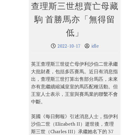
查理斯三世想賣亡母藏
駒 首勝馬亦「無得留
低」
2022-10-17
idle
英王查理斯三世從亡母伊利沙伯二世承繼
大批財產，包括多匹賽馬。近日有消息指
出，查理斯三世打算出售部分馬匹，未來
亦有意繼續縮減皇室的馬匹配種活動。但
王室人士表示，王室與賽馬業的聯繫不會
中斷。
英國《每日郵報》引述消息人士，指伊利
沙伯二世（Elizabeth II）逝世後，查理
斯三世（Charles III）承繼她名下的 37