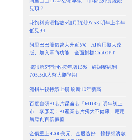
阿里巴巴11.25公布季績 市場估外賣燒錢
見頂？
花旗料美滙指數3個月預測97.58 明年上半年
低見94
阿里巴巴股價曾大升近6% AI應用擬大改
版、加入電商功能 全面對標ChatGPT
騰訊第3季營收按年增15% 經調整純利
705.5億人幣大勝預期
滬指午後持續上揚 刷新10年新高
百度自研AI芯片昆侖芯「M100」明年初上
市 李彥宏：AI產業芯片獨大不健康、應用
層應創百倍價值
金價重上4200美元、金股造好 憧憬經濟數