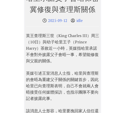
冀修復與查理斯關係
2025-09-12
idle
英王查理斯三世（King Charles III）周三
（10日）與幼子哈里王子（Prince
Harry）茶敘近一小時，英媒指哈里承諾
不會對外披露父子會晤一事，希望能修復
與父親的關係。
英媒引述王室消息人士指，哈里與查理斯
的會晤為重建父子關係的關鍵首步，因此
哈里已向查理斯表明，自己不會就兩人會
晤接受任何媒體採訪，也指示團隊不要向
記者披露此事。
該消息人士形容，哈里要挽回家人信任還