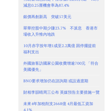
減息0.25厘機會率為87.4%
銀價再創新高 突破57美元
翠華控股中期少賺23.7% 不派息 香港市
場收入升惟內地跌
10月赤字按年增1成至2.2萬億 因停擺提前
福利支出
外國旅客訪國家公園收費增逾700元 「符合
美國優先」
BNO要求增加仍在諮詢期 或設過渡期
財相李韻晴周三公布 英媒預告主要措施一覽
未來4年加稅削支2668億 4月最低工資加
4.1%