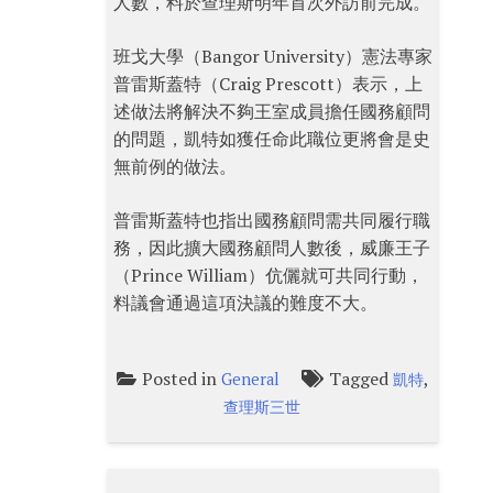
人數，料於查理斯明年首次外訪前完成。
班戈大學（Bangor University）憲法專家
普雷斯蓋特（Craig Prescott）表示，上
述做法將解決不夠王室成員擔任國務顧問
的問題，凱特如獲任命此職位更將會是史
無前例的做法。
普雷斯蓋特也指出國務顧問需共同履行職
務，因此擴大國務顧問人數後，威廉王子
（Prince William）伉儷就可共同行動，
料議會通過這項決議的難度不大。
Posted in
Tagged
,
General
凱特
查理斯三世