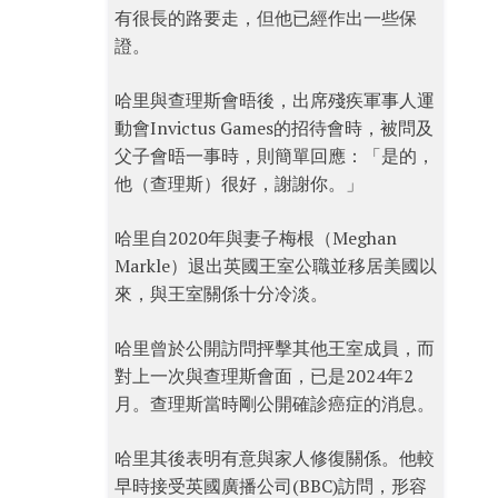
有很長的路要走，但他已經作出一些保
證。
哈里與查理斯會晤後，出席殘疾軍事人運
動會Invictus Games的招待會時，被問及
父子會晤一事時，則簡單回應：「是的，
他（查理斯）很好，謝謝你。」
哈里自2020年與妻子梅根（Meghan
Markle）退出英國王室公職並移居美國以
來，與王室關係十分冷淡。
哈里曾於公開訪問抨擊其他王室成員，而
對上一次與查理斯會面，已是2024年2
月。查理斯當時剛公開確診癌症的消息。
哈里其後表明有意與家人修復關係。他較
早時接受英國廣播公司(BBC)訪問，形容