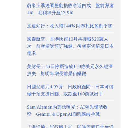
蔚來上季經調整虧損收窄近四成、盤前彈逾
4% 毛利率升至13.9%
文遠知行：收入增144% 阿布扎比盈虧平衡
國泰航空、香港快運10月共接載320萬人
次 前者聖誕預訂強健、後者密切留意日本
需求
美財長：43日停擺造成110億美元永久經濟
損失 對明年增長前景仍樂觀
日圓兌港元4.97算 日政府顧問：日本可積
極干預支撐日圓、或跌至160前就出手
Sam Altman內部信曝光：AI領先優勢收
窄 Gemini 令OpenAI面臨嚴峻挑戰
「港話通」試行版上架 即時回應日常生活