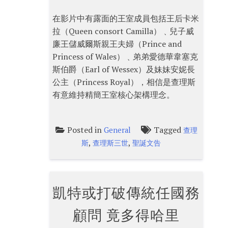
在影片中有露面的王室成員包括王后卡米
拉（Queen consort Camilla）﹑兒子威
廉王儲威爾斯親王夫婦（Prince and
Princess of Wales）﹑弟弟愛德華韋塞克
斯伯爵（Earl of Wessex）及妹妹安妮長
公主（Princess Royal），相信是查理斯
有意維持精簡王室核心架構理念。
Posted in
Tagged
General
查理
,
,
斯
查理斯三世
聖誕文告
凱特或打破傳統任國務
顧問 竟多得哈里