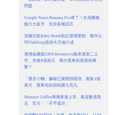
問題
Google Nano Banana Pro來了！生成圖像
能力大提升 支持多種語言
洗腦兒歌Baby Shark歌紅股價更勁 製作公
司Pinkfong首掛大升逾六成
澳洲金礦股GBM Resources擬來港第二上
市、市值8億港元 兩大股東與香港有聯
繫？
「遇見小麵」據報已展開預路演、擬集1億
美元 股東包括碧桂園九毛九
Manner Coffee再傳來港上市、集資數億美
元 官方：「不予置評」