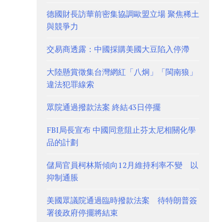
德國財長訪華前密集協調歐盟立場 聚焦稀土
與競爭力
交易商透露：中國採購美國大豆陷入停滯
大陸懸賞徵集台灣網紅「八炯」「閩南狼」
違法犯罪線索
眾院通過撥款法案 終結43日停擺
FBI局長宣布 中國同意阻止芬太尼相關化學
品的計劃
儲局官員柯林斯傾向12月維持利率不變 以
抑制通脹
美國眾議院通過臨時撥款法案 待特朗普簽
署後政府停擺將結束