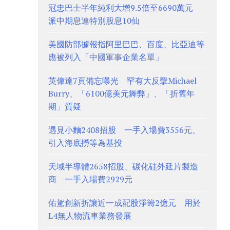
冠忠巴士半年純利大增9.5倍至6690萬元
派中期息連特別股息10仙
美國防部據報指阿里巴巴、百度、比亞迪等
應被列入「中國軍事企業名單」
英偉達7頁備忘曝光 罕有大反擊Michael
Burry、「6100億美元舞弊」、「折舊年
期」質疑
遇見小麵2408招股 一手入場費3556元、
引入海底撈等為基投
天域半導體2658招股、碳化硅外延片製造
商 一手入場費2929元
佑駕創新折讓近一成配股淨籌2億元 用於
L4無人物流車業務發展