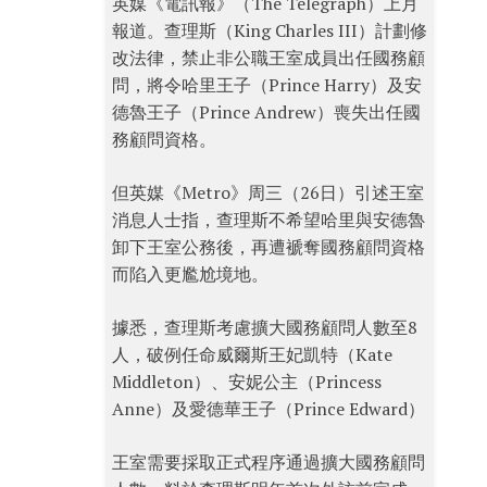
英媒《電訊報》（The Telegraph）上月
報道。查理斯（King Charles III）計劃修
改法律，禁止非公職王室成員出任國務顧
問，將令哈里王子（Prince Harry）及安
德魯王子（Prince Andrew）喪失出任國
務顧問資格。
但英媒《Metro》周三（26日）引述王室
消息人士指，查理斯不希望哈里與安德魯
卸下王室公務後，再遭褫奪國務顧問資格
而陷入更尷尬境地。
據悉，查理斯考慮擴大國務顧問人數至8
人，破例任命威爾斯王妃凱特（Kate
Middleton）、安妮公主（Princess
Anne）及愛德華王子（Prince Edward）
王室需要採取正式程序通過擴大國務顧問