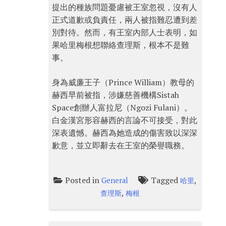
提出的種族問題憂慮被王室忽視，沒有人
正式道歉或負責任，兩人被指難忍遭到差
別對待。然而，有王室內部人士表明，如
果哈里梅根想聯絡查理斯，根本不是難
事。
身為威廉王子（Prince William）教母的
赫西早前被指，涉嫌慈善機構Sistah
Space創辦人富拉尼（Ngozi Fulani）。
白金漢宮形容赫西的言論不可接受，對此
深表遺憾。赫西為她造成的傷害致以深深
歉意，並立即辭去在王室的榮譽職務。
Posted in
Tagged
,
General
哈里
,
查理斯
梅根