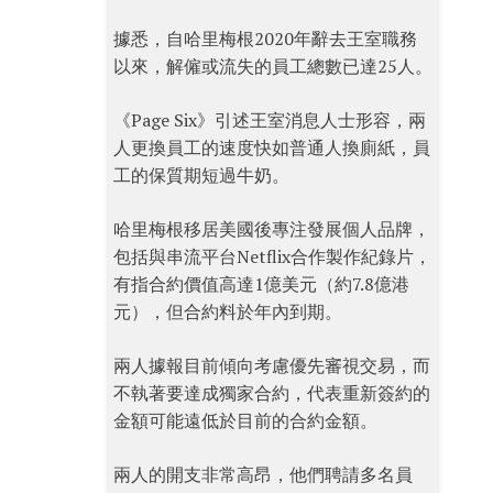
據悉，自哈里梅根2020年辭去王室職務
以來，解僱或流失的員工總數已達25人。
《Page Six》引述王室消息人士形容，兩
人更換員工的速度快如普通人換廁紙，員
工的保質期短過牛奶。
哈里梅根移居美國後專注發展個人品牌，
包括與串流平台Netflix合作製作紀錄片，
有指合約價值高達1億美元（約7.8億港
元），但合約料於年內到期。
兩人據報目前傾向考慮優先審視交易，而
不執著要達成獨家合約，代表重新簽約的
金額可能遠低於目前的合約金額。
兩人的開支非常高昂，他們聘請多名員