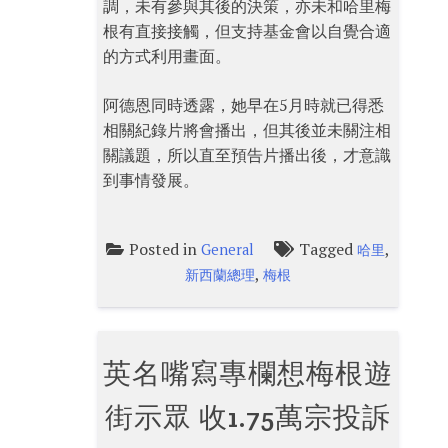
調，未有參與其後的決策，亦未和哈里梅
根有直接接觸，但支持基金會以自覺合適
的方式利用畫面。
阿德恩同時透露，她早在5月時就已得悉
相關紀錄片將會播出，但其後並未關注相
關議題，所以直至預告片播出後，才意識
到事情發展。
Posted in
Tagged
,
General
哈里
,
新西蘭總理
梅根
英名嘴寫專欄想梅根遊
街示眾 收1.75萬宗投訴