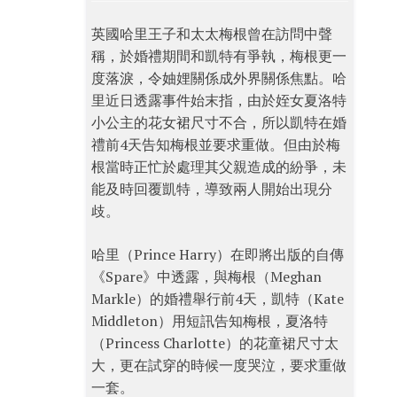
英國哈里王子和太太梅根曾在訪問中聲
稱，於婚禮期間和凱特有爭執，梅根更一
度落淚，令妯娌關係成外界關係焦點。哈
里近日透露事件始末指，由於姪女夏洛特
小公主的花女裙尺寸不合，所以凱特在婚
禮前4天告知梅根並要求重做。但由於梅
根當時正忙於處理其父親造成的紛爭，未
能及時回覆凱特，導致兩人開始出現分
歧。
哈里（Prince Harry）在即將出版的自傳
《Spare》中透露，與梅根（Meghan
Markle）的婚禮舉行前4天，凱特（Kate
Middleton）用短訊告知梅根，夏洛特
（Princess Charlotte）的花童裙尺寸太
大，更在試穿的時候一度哭泣，要求重做
一套。