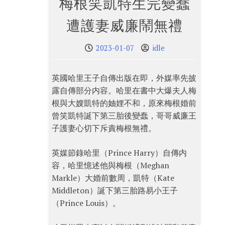
梅根笑凱特生完變蠢
遭護妻威廉鬧無禮
2023-01-07
idle
英國哈里王子自傳出版在即，外媒率先披
露自傳部分内容。哈里在書中大爆夫人梅
根與大嫂凱特的妯娌不和，原來梅根婚前
曾笑凱特誕下第三胎後變蠢，哥哥威廉王
子護妻心切下斥責梅根無禮。
英媒節錄哈里（Prince Harry）自傳内
容，哈里憶述他與梅根（Meghan
Markle）大婚前數周，凱特（Kate
Middleton）誕下第三胎路易小王子
（Prince Louis）。