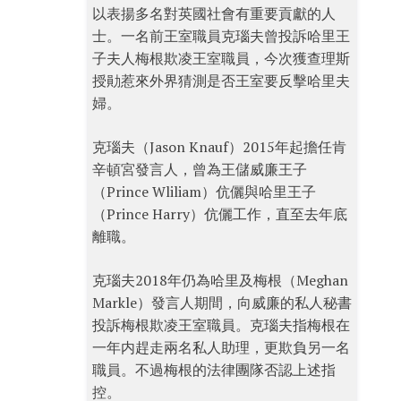
以表揚多名對英國社會有重要貢獻的人
士。一名前王室職員克瑙夫曾投訴哈里王
子夫人梅根欺凌王室職員，今次獲查理斯
授勛惹來外界猜測是否王室要反擊哈里夫
婦。
克瑙夫（Jason Knauf）2015年起擔任肯
辛頓宮發言人，曾為王儲威廉王子
（Prince Wliliam）伉儷與哈里王子
（Prince Harry）伉儷工作，直至去年底
離職。
克瑙夫2018年仍為哈里及梅根（Meghan
Markle）發言人期間，向威廉的私人秘書
投訴梅根欺凌王室職員。克瑙夫指梅根在
一年内趕走兩名私人助理，更欺負另一名
職員。不過梅根的法律團隊否認上述指
控。