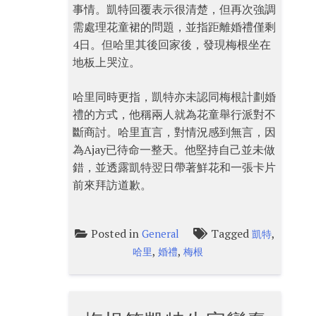
事情。凱特回覆表示很清楚，但再次強調
需處理花童裙的問題，並指距離婚禮僅剩
4日。但哈里其後回家後，發現梅根坐在
地板上哭泣。
哈里同時更指，凱特亦未認同梅根計劃婚
禮的方式，他稱兩人就為花童舉行派對不
斷商討。哈里直言，對情況感到無言，因
為Ajay已待命一整天。他堅持自己並未做
錯，並透露凱特翌日帶著鮮花和一張卡片
前來拜訪道歉。
Posted in
Tagged
,
General
凱特
,
,
哈里
婚禮
梅根