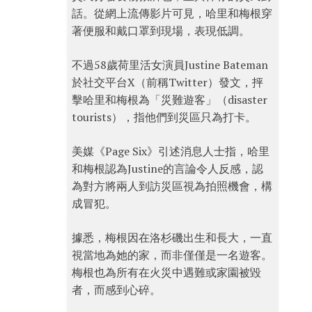
話。從網上流傳影片可見，哈里和梅根穿
著便服和戴口罩到現場，表現低調。
不過58歲荷里活女演員Justine Bateman
於社交平台X（前稱Twitter）發文，抨
擊哈里和梅根為「災難遊客」（disaster
tourists），指他們到災區只為打卡。
美媒《Page Six》引述消息人士指，哈里
和梅根認為Justine的言論令人反感，認
為對方將兩人到訪災區視為拍照機會，構
成冒犯。
據悉，梅根因在洛杉磯出生和長大，一直
視當地為她的家，而非僅僅是一名遊客。
梅根也為所有在火災中遇難或家園被毀
者，而感到心碎。