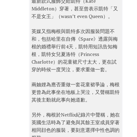
最新款式服飾交給凱特（Kate
Middleton）穿著，甚至曾表示凱特「又
不是女王」（wasn’t even Queen）。
英媒又指梅根與凱特多次因服裝問題不
和，包括哈里在自傳《Spare》透露與梅
根的婚禮舉行前4天，凱特用短訊告知梅
根，凱特女兒夏洛特（Princess
Charlotte）的花童裙尺寸太大，更在試
穿的時候一度哭泣，要求重做一套。
兩妯娌為應否重做一套花童裙爭論，梅根
更曾為此事坐在地板上哭泣，又聲稱凱特
其後主動就此事向她道歉。
另外，梅根於Netflix紀錄片中聲稱，她在
英國生活時為了避免與其餘王室成員穿著
相同顔色的服裝，要刻意選擇中性色調的