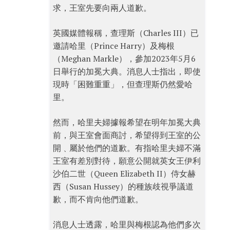
求，王室先要向兩人道歉。
英國媒體報稱，查理斯（Charles III）已
邀請哈里（Prince Harry）及梅根
（Meghan Markle），參加2023年5月6
日舉行的加冕大典。消息人士指出，即使
現時「困難重重」，但查理斯仍然愛哈
里。
然而，哈里夫婦據報希望在明年加冕大典
前，與王室會面商討，希望得到王室的公
開﹑屬於他們的道歉。有指哈里夫婦不滿
王室有差別對待，願意公開就英女王伊利
沙伯二世（Queen Elizabeth II）侍女赫
西（Susan Hussey）的種族歧視爭議道
歉，而不肯向他們道歉。
消息人士透露，哈里與梅根認為他們多次