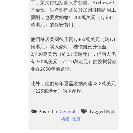
工，須支付包括個人辦公室、Archewell
基金會、生產部門及位於加州莊園的員工
薪酬，也要繳納每年200萬美元（1,560
萬港元）的保安費用。
他們移居美國後斥資1,465萬美元（約1.1
億港元）購入豪宅，樓價雖已升值至
2,700萬美元（約2.1億港元），但兩人仍
有950萬美元（7,410萬港元）的按揭貸款
要在2050年前還清。
此外，他們每年還需繳納高達28.8萬美元
（225萬港元）的房產稅。
Posted in
Tagged
,
General
哈里
,
梅根
裁員