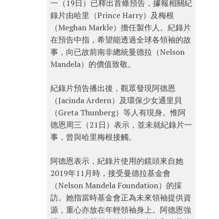
一（19日）已釋出首條預告，據報相關紀
錄片由哈里（Prince Harry）及梅根
（Meghan Markle）擔任製作人。紀錄片
在預告中指，希望能透過全球各領袖的故
事，向已故前南非總統曼德拉（Nelson
Mandela）的價值致敬。
紀錄片預告播出後，觀眾發現阿德恩
（Jacinda Ardern）及環保少女通里貝
（Greta Thunberg）等人有現身。惟阿
德恩周三（21日）表示，並未就紀錄片一
事，曾與哈里梅根接觸。
阿德恩表示，紀錄片使用的鏡頭來自她
2019年11月時，接受曼德拉基金會
（Nelson Mandela Foundation）的採
訪。她指當時基金會正為未來領袖提供資
源，重心亦放在年輕領袖身上。阿德恩強