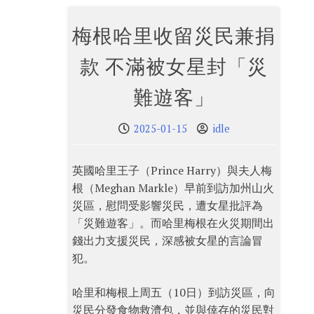
梅根哈里收留災民兼捐
款 不滿被女星封「災
難遊客」
2025-01-15
idle
英國哈里王子（Prince Harry）與夫人梅
根（Meghan Markle）早前到訪加州山火
災區，慰問受影響災民，遭女星批評為
「災難遊客」。而哈里梅根在火災期間出
錢出力支援災民，深感被女星的言論冒
犯。
哈里和梅根上周五（10日）到訪災區，向
災民分發食物救濟包，並與倖存的災民對