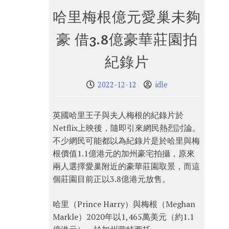
哈里梅根億元愛巢未夠
豪 借3.8億豪華莊園拍
紀錄片
2022-12-12
idle
英國哈里王子與夫人梅根的紀錄片於
Netflix上映後，隨即引來網民熱烈討論。
不少網民可能都以為紀錄片是於哈里與梅
根價值1.1億港元的加州豪宅拍攝，原來
兩人選擇愛巢附近的豪華莊園取景，而這
個莊園目前正以3.8億港元放售。
哈里（Prince Harry）與梅根（Meghan
Markle）2020年以1,465萬美元（約1.1