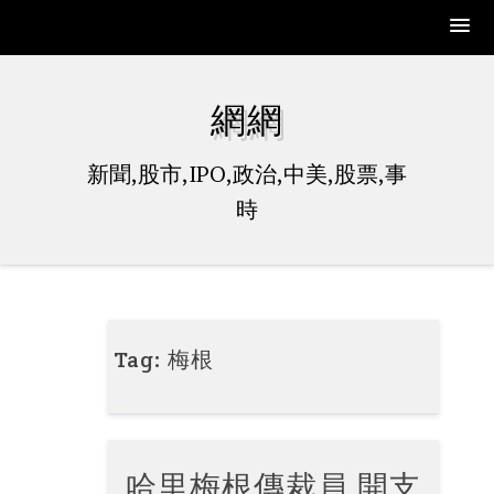
Skip
to
網網
content
新聞,股市,IPO,政治,中美,股票,事
時
Tag:
梅根
哈里梅根傳裁員 開支