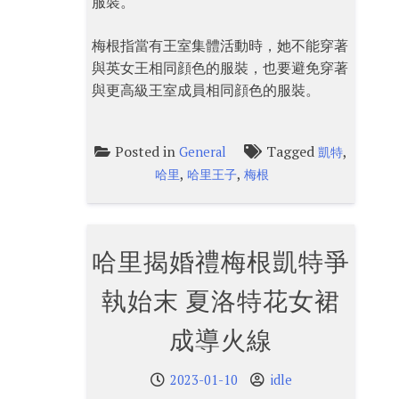
服裝。
梅根指當有王室集體活動時，她不能穿著
與英女王相同顔色的服裝，也要避免穿著
與更高級王室成員相同顔色的服裝。
Posted in
Tagged
,
General
凱特
,
,
哈里
哈里王子
梅根
哈里揭婚禮梅根凱特爭
執始末 夏洛特花女裙
成導火線
2023-01-10
idle