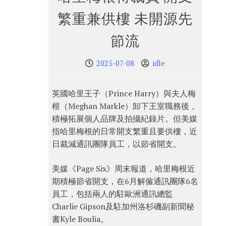
繁重兼供樓 未開源先
節流
2025-07-08
idle
英國哈里王子（Prince Harry）與夫人梅
根（Meghan Markle）卸下王室職務後，
積極拓展個人品牌及拍攝紀錄片。但美媒
指哈里梅根的日常開支繁重且要供樓，近
日裁減通訊團隊員工，以節省開支。
美媒《Page Six》周末報道，哈里梅根近
期積極節省開支，在6月解僱通訊團隊6名
員工，包括兩人的駐歐洲通訊總監
Charlie Gipson及駐加州洛杉磯副新聞秘
書Kyle Boulia。