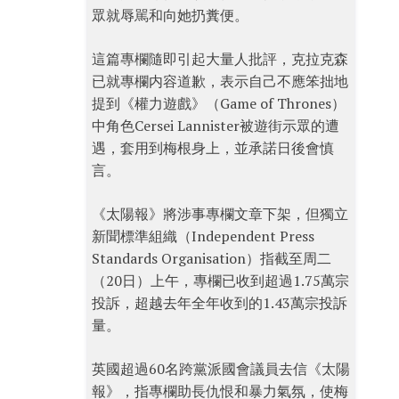
眾就辱駡和向她扔糞便。
這篇專欄隨即引起大量人批評，克拉克森
已就專欄内容道歉，表示自己不應笨拙地
提到《權力遊戲》（Game of Thrones）
中角色Cersei Lannister被遊街示眾的遭
遇，套用到梅根身上，並承諾日後會慎
言。
《太陽報》將涉事專欄文章下架，但獨立
新聞標準組織（Independent Press
Standards Organisation）指截至周二
（20日）上午，專欄已收到超過1.75萬宗
投訴，超越去年全年收到的1.43萬宗投訴
量。
英國超過60名跨黨派國會議員去信《太陽
報》，指專欄助長仇恨和暴力氣氛，使梅