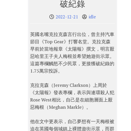
破紀錄
2022-12-21
idle
英國名嘴克拉克森言行出位，曾主持汽車
節目《Top Gear》打響名堂。克拉克森
早前於當地報章《太陽報》撰文，明言厭
惡哈里王子夫人梅根並希望她遊街示眾。
這篇專欄觸怒不少民眾，更接獲破紀錄的
1.75萬宗投訴。
克拉克森（Jeremy Clarkson）上周於
《太陽報》發表專欄，表示與連環殺人犯
Rose West相比，自己是在細胞層面上厭
惡梅根（Meghan Markle）。
他在文中更表示，自己夢想有一天梅根被
迫在英國每個城鎮上裸體遊街示眾，而群