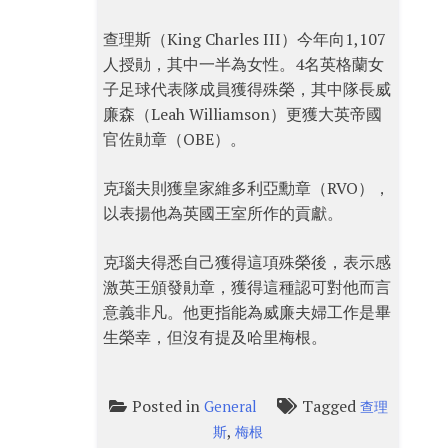
查理斯（King Charles III）今年向1,107
人授勛，其中一半為女性。4名英格蘭女
子足球代表隊成員獲得殊榮，其中隊長威
廉森（Leah Williamson）更獲大英帝國
官佐勛章（OBE）。
克瑙夫則獲皇家維多利亞勳章（RVO），
以表揚他為英國王室所作的貢獻。
克瑙夫得悉自己獲得這項殊榮後，表示感
激英王頒發勛章，獲得這種認可對他而言
意義非凡。他更指能為威廉夫婦工作是畢
生榮幸，但沒有提及哈里梅根。
Posted in
Tagged
General
查理
,
斯
梅根