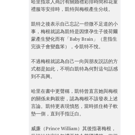
哈里指眾人商討有關婚禮彩排時間和花童
禮服等安排時，凱特與梅根產生分歧。
凱特之後表示自己忘記一些微不足道的小
事，梅根就認為凱特是因懷孕生子後荷爾
蒙產生變化而有「Baby Brain」（意指生
完孩子會變蠢笨），令凱特不悅。
不過梅根就認為自己一向與朋友説話的方
式都是如此，不明白凱特為何對這句話感
到不高興。
哈里在書中更聲稱，凱特曾直言她與梅根
的關係未夠親密，認為梅根不該發表上述
言論。凱特更表現憤怒，當時抓住椅子軟
墊一側，直到手指泛白。
威廉（Prince William）其後指著梅根，