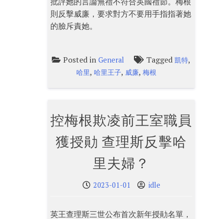
批評她的言論無禮不符合英國禮節。梅根
則反擊威廉，要求對方不要用手指指著她
的臉斥責她。
Posted in
Tagged
,
General
凱特
,
,
,
哈里
哈里王子
威廉
梅根
控梅根欺凌前王室職員
獲授勛 查理斯反擊哈
里夫婦？
2023-01-01
idle
英王查理斯三世公布首次新年授勛名單，