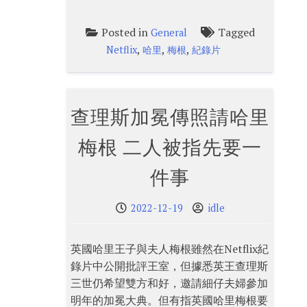
Posted in
Tagged
General
,
,
,
Netflix
哈里
梅根
紀錄片
查理斯加冕傳照請哈里
梅根 二人被指先要一
件事
2022-12-19
idle
英國哈里王子與夫人梅根雖然在Netflix紀
錄片中公開批評王室，但據悉英王查理斯
三世仍希望雙方和好，邀請細仔夫婦參加
明年的加冕大典。但有指英國哈里梅根要