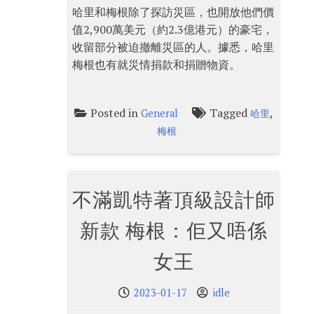
哈里和梅根除了探訪災區，也開放他們價
值2,900萬美元（約2.3億港元）的豪宅，
收留部分被迫撤離災區的人。據悉，哈里
梅根也有就災情捐款和捐贈物資。
Posted in
Tagged
,
General
哈里
梅根
不滿凱特著頂級設計師
新款 梅根：佢又唔係
女王
2023-01-17
idle