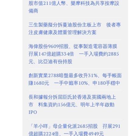
股市值211億人幣、樂摩科技為共享按摩設
備商
三生製藥擬分拆蔓迪股份主板上市 後者專
注皮膚健康及體重管理解決方案
海偉股份9609招股、從事製造電容器薄膜
孖展147億超購334倍 一手入場費約2885
元、比亞迪有份持股
創新實業2788暗盤最多收升31%、每手帳面
賺1680元 一手中籤率10%、申180手穩中
長和據報分拆屈臣氏於香港及英國兩地上
市 料集資約156億元、明年上半年啟動
IPO
「羊小咩」母企量化派2685招股 孖展291
億超購2224倍、一手入場費4949元