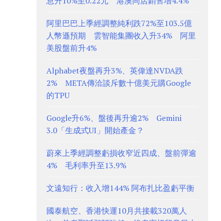
息升10%至0.22元 港澳同店銷售增4.4%
阿里巴巴上季經調整純利跌72%至103.5億
人幣遜預期 雲智能集團收入升34% 阿里
美股盤前升4%
Alphabet夜盤再升3%、英偉達NVDA跌
2% META傳洽談斥數十億美元購Google
的TPU
Google升6%、盤後再升逾2% Gemini
3.0「生成式UI」開始產金？
蔚來上季經調整虧損收窄近四成、盤前彈逾
4% 毛利率升至13.9%
文遠知行：收入增144% 阿布扎比盈虧平衡
國泰航空、香港快運10月共接載320萬人