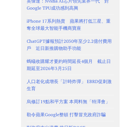
英偉達：Nvidia AI芯片領先業界一代 對
Google TPU成功感到高興
iPhone 17系列熱賣 蘋果將打低三星、重
奪全球最大智能手機商寶座
ChatGPT據報預計2030年至少2.2億付費用
戶 近日新推購物助手功能
螞蟻收購耀才要約時間延長4個月 截止日
期延至2026年3月25日
人口老化成增長「計時炸彈」 EBRD促刺激
生育
烏修訂19點和平方案 本周料無「特澤會」
勒令蘋果Google整頓 打擊冒充政府詐騙