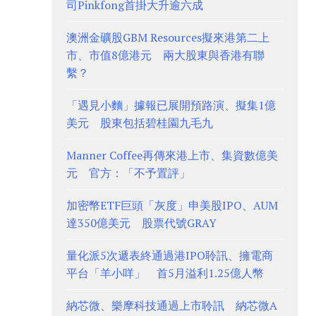
司Pinkfong首掛大升逾六成
澳洲金礦股GBM Resources擬來港第二上
市、市值8億港元 兩大股東與香港有聯
繫？
「遇見小麵」據報已展開預路演、擬集1億
美元 股東包括碧桂園九毛九
Manner Coffee再傳來港上市、集資數億美
元 官方：「不予置評」
加密幣ETF巨頭「灰度」申美股IPO、AUM
達350億美元 股票代號GRAY
量化派5次遞表終通過港IPO聆訊、擁電商
平台「羊小咩」 首5月溢利1.25億人幣
納芯微、樂摩科技通過上市聆訊 納芯微A