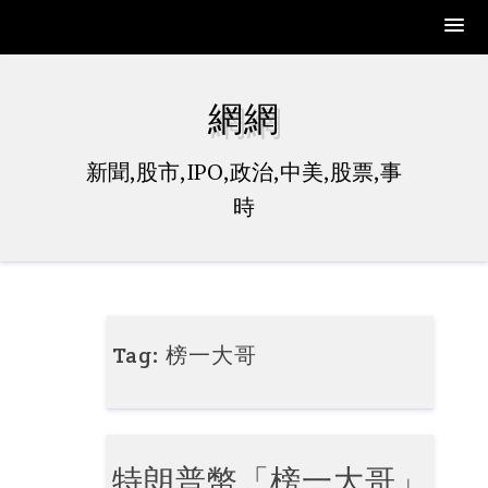
Skip
to
網網
content
新聞,股市,IPO,政治,中美,股票,事
時
Tag:
榜一大哥
特朗普幣「榜一大哥」