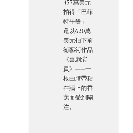
457萬美元
拍得「巴菲
特午餐」，
還以620萬
美元拍下前
衛藝術作品
《喜劇演
員》——一
根由膠帶粘
在牆上的香
蕉而受到關
注。