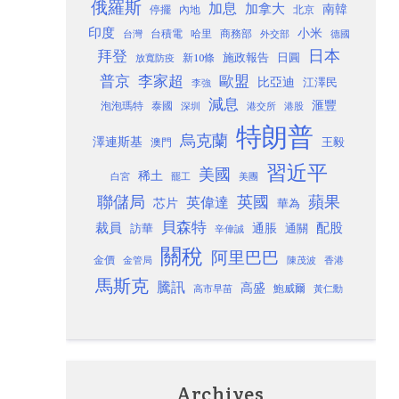
俄羅斯
加息
加拿大
南韓
內地
停擺
北京
印度
小米
台灣
台積電
哈里
商務部
外交部
德國
日本
拜登
施政報告
日圓
新10條
放寬防疫
歐盟
普京
李家超
比亞迪
江澤民
李強
減息
滙豐
泡泡瑪特
泰國
深圳
港股
港交所
特朗普
烏克蘭
澤連斯基
澳門
王毅
習近平
美國
稀土
白宮
罷工
美團
聯儲局
蘋果
英國
英偉達
芯片
華為
貝森特
裁員
配股
通脹
訪華
通關
辛偉誠
關稅
阿里巴巴
金價
金管局
香港
陳茂波
馬斯克
騰訊
高盛
高市早苗
鮑威爾
黃仁勳
Archives