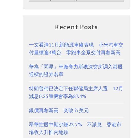
Recent Posts
一文看清11月新能源車廠表現 小米汽車交
付量續逾4萬台 零跑車全系交付再創新高
華為「問界」車廠賽力斯獲深交所調入港股
通標的證券名單
特朗普稱已決定下任聯儲局主席人選 12月
減息0.25厘機會率為87.4%
銀價再創新高 突破57美元
翠華控股中期少賺23.7% 不派息 香港市
場收入升惟內地跌