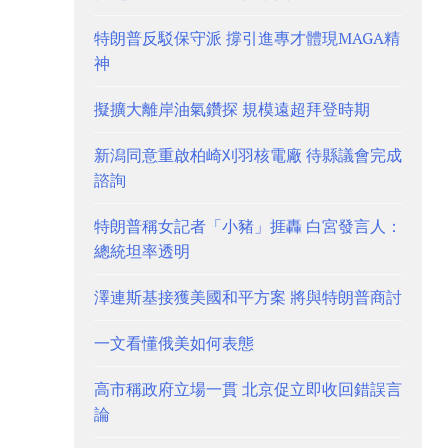
特朗普反駁保守派 撐引進專才體現MAGA精
神
擬擴大離岸油氣鑽探 規模遠超拜登時期
新潟同意重啟柏崎刈羽核電廠 待縣議會完成
諮詢
特朗普稱女記者「小豬」捱轟 白宮發言人：
總統坦率透明
澤連斯基接獲美國和平方案 將與特朗普商討
一文看懂俄美如何表態
高市稱政府立場一貫 北京促立即收回錯誤言
論