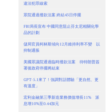
違法犯罪線索
眾院通過撥款法案 終結43日停擺
FBI局長宣布 中國同意阻止芬太尼相關化學
品的計劃
儲局官員柯林斯傾向12月維持利率不變 以
抑制通脹
美國眾議院通過臨時撥款法案 待特朗普簽
署後政府停擺將結束
GPT-5.1來了！強調對話體驗「更自然、更
有溫度」
宏利金融第三季新造業務價值增長11% 派
息增10%至0.44加元