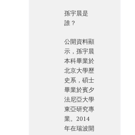
孫宇晨是
誰？
公開資料顯
示，孫宇晨
本科畢業於
北京大學歷
史系，碩士
畢業於賓夕
法尼亞大學
東亞研究專
業。2014
年在瑞波開