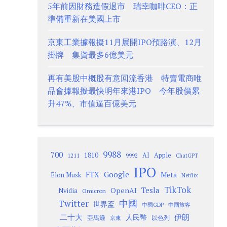
5年前因財務造假退市 瑞幸咖啡CEO：正
準備重新在美國上市
京東工業據報擬11月展開IPO預路演、12月
掛牌 集資最多6億美元
再有美股中概股有意回流香港 特賣電商唯
品會據報擬最快明年來港IPO 今年股價累
升47%、市值逼百億美元
9988
700
1810
AI
Apple
1211
9992
ChatGPT
IPO
Google
FTX
Meta
Elon Musk
Netflix
TikTok
Tesla
OpenAI
Nvidia
Omicron
Twitter
中國
世界盃
中國GDP
中國旅客
二十大
伊朗
人民幣
以色列
亞馬遜
京東