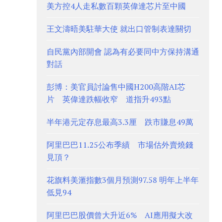
美方控4人走私數百顆英偉達芯片至中國
王文濤晤美駐華大使 就出口管制表達關切
自民黨內部開會 認為有必要同中方保持溝通
對話
彭博：美官員討論售中國H200高階AI芯
片 英偉達跌幅收窄 道指升493點
半年港元定存息最高3.3厘 跌市賺息49萬
阿里巴巴11.25公布季績 市場估外賣燒錢
見頂？
花旗料美滙指數3個月預測97.58 明年上半年
低見94
阿里巴巴股價曾大升近6% AI應用擬大改