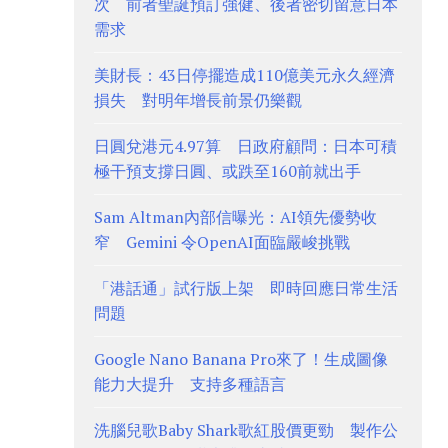
次 前者聖誕預訂強健、後者密切留意日本
需求
美財長：43日停擺造成110億美元永久經濟
損失 對明年增長前景仍樂觀
日圓兌港元4.97算 日政府顧問：日本可積
極干預支撐日圓、或跌至160前就出手
Sam Altman內部信曝光：AI領先優勢收
窄 Gemini 令OpenAI面臨嚴峻挑戰
「港話通」試行版上架 即時回應日常生活
問題
Google Nano Banana Pro來了！生成圖像
能力大提升 支持多種語言
洗腦兒歌Baby Shark歌紅股價更勁 製作公