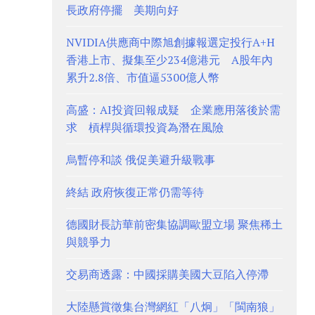
長政府停擺 美期向好
NVIDIA供應商中際旭創據報選定投行A+H
香港上市、擬集至少234億港元 A股年內
累升2.8倍、市值逼5300億人幣
高盛：AI投資回報成疑 企業應用落後於需
求 槓桿與循環投資為潛在風險
烏暫停和談 俄促美避升級戰事
終結 政府恢復正常仍需等待
德國財長訪華前密集協調歐盟立場 聚焦稀土
與競爭力
交易商透露：中國採購美國大豆陷入停滯
大陸懸賞徵集台灣網紅「八炯」「閩南狼」