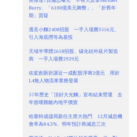
英偉達7頁備忘曝光 罕有大反擊Michael
Burry、「6100億美元舞弊」、「折舊年
期」質疑
遇見小麵2408招股 一手入場費3556元、
引入海底撈等為基投
天域半導體2658招股、碳化硅外延片製造
商 一手入場費2929元
佑駕創新折讓近一成配股淨籌2億元 用於
L4無人物流車業務發展
57年歷史「頂好大光麵」宣布結束營運 去
年曾嘆難敵內地平價貨
哈塞特成儲局新任主席大熱門 12月減息機
會率為84.3%、明年預計再減息三次