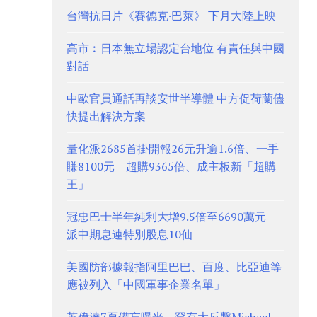
台灣抗日片《賽德克·巴萊》 下月大陸上映
高市︰日本無立場認定台地位 有責任與中國
對話
中歐官員通話再談安世半導體 中方促荷蘭儘
快提出解決方案
量化派2685首掛開報26元升逾1.6倍、一手
賺8100元 超購9365倍、成主板新「超購
王」
冠忠巴士半年純利大增9.5倍至6690萬元
派中期息連特別股息10仙
美國防部據報指阿里巴巴、百度、比亞迪等
應被列入「中國軍事企業名單」