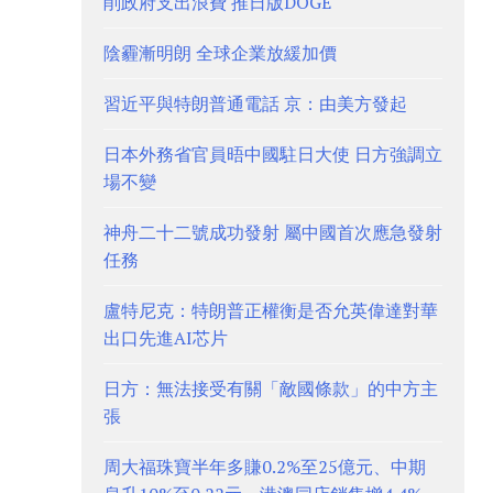
削政府支出浪費 推日版DOGE
陰霾漸明朗 全球企業放緩加價
習近平與特朗普通電話 京：由美方發起
日本外務省官員晤中國駐日大使 日方強調立
場不變
神舟二十二號成功發射 屬中國首次應急發射
任務
盧特尼克：特朗普正權衡是否允英偉達對華
出口先進AI芯片
日方：無法接受有關「敵國條款」的中方主
張
周大福珠寶半年多賺0.2%至25億元、中期