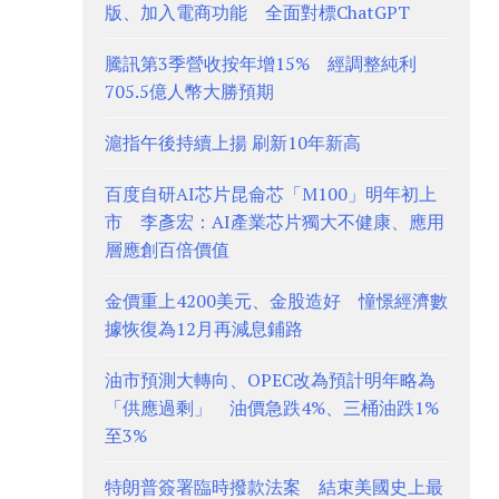
版、加入電商功能 全面對標ChatGPT
騰訊第3季營收按年增15% 經調整純利
705.5億人幣大勝預期
滬指午後持續上揚 刷新10年新高
百度自研AI芯片昆侖芯「M100」明年初上
市 李彥宏：AI產業芯片獨大不健康、應用
層應創百倍價值
金價重上4200美元、金股造好 憧憬經濟數
據恢復為12月再減息鋪路
油市預測大轉向、OPEC改為預計明年略為
「供應過剩」 油價急跌4%、三桶油跌1%
至3%
特朗普簽署臨時撥款法案 結束美國史上最