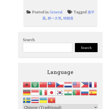
Posted in
Tagged
General
孫宇
,
,
晨
榜一大哥
特朗普
Search
Search
Language