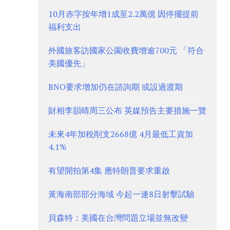
10月赤字按年增1成至2.2萬億 因停擺提前
福利支出
外國旅客訪國家公園收費增逾700元 「符合
美國優先」
BNO要求增加仍在諮詢期 或設過渡期
財相李韻晴周三公布 英媒預告主要措施一覽
未來4年加稅削支2668億 4月最低工資加
4.1%
有望開拍第4集 應特朗普要求重啟
黃海南部部分海域 今起一連8日射擊試驗
貝森特：美國在台灣問題立場並無改變