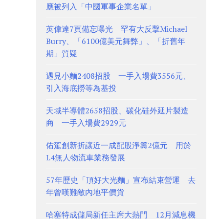
應被列入「中國軍事企業名單」
英偉達7頁備忘曝光 罕有大反擊Michael
Burry、「6100億美元舞弊」、「折舊年
期」質疑
遇見小麵2408招股 一手入場費3556元、
引入海底撈等為基投
天域半導體2658招股、碳化硅外延片製造
商 一手入場費2929元
佑駕創新折讓近一成配股淨籌2億元 用於
L4無人物流車業務發展
57年歷史「頂好大光麵」宣布結束營運 去
年曾嘆難敵內地平價貨
哈塞特成儲局新任主席大熱門 12月減息機