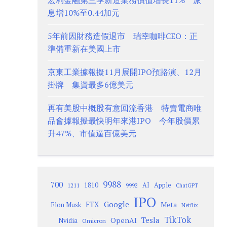
宏利金融第三季新造業務價值增長11% 派
息增10%至0.44加元
5年前因財務造假退市 瑞幸咖啡CEO：正
準備重新在美國上市
京東工業據報擬11月展開IPO預路演、12月
掛牌 集資最多6億美元
再有美股中概股有意回流香港 特賣電商唯
品會據報擬最快明年來港IPO 今年股價累
升47%、市值逼百億美元
9988
700
1810
AI
Apple
1211
9992
ChatGPT
IPO
Google
FTX
Meta
Elon Musk
Netflix
TikTok
Tesla
OpenAI
Nvidia
Omicron