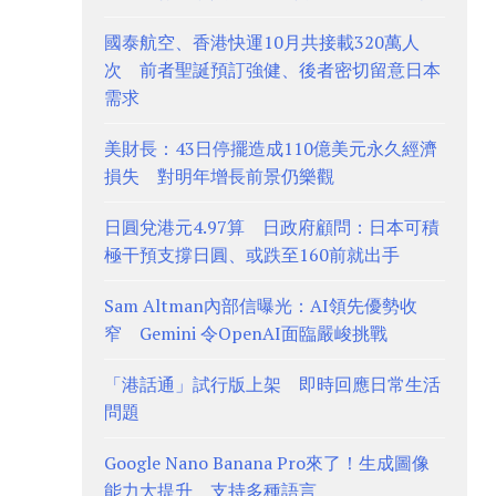
國泰航空、香港快運10月共接載320萬人
次 前者聖誕預訂強健、後者密切留意日本
需求
美財長：43日停擺造成110億美元永久經濟
損失 對明年增長前景仍樂觀
日圓兌港元4.97算 日政府顧問：日本可積
極干預支撐日圓、或跌至160前就出手
Sam Altman內部信曝光：AI領先優勢收
窄 Gemini 令OpenAI面臨嚴峻挑戰
「港話通」試行版上架 即時回應日常生活
問題
Google Nano Banana Pro來了！生成圖像
能力大提升 支持多種語言