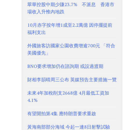
翠華控股中期少賺23.7% 不派息 香港市
場收入升惟內地跌
10月赤字按年增1成至2.2萬億 因停擺提前
福利支出
外國旅客訪國家公園收費增逾700元 「符合
美國優先」
BNO要求增加仍在諮詢期 或設過渡期
財相李韻晴周三公布 英媒預告主要措施一覽
未來4年加稅削支2668億 4月最低工資加
4.1%
有望開拍第4集 應特朗普要求重啟
黃海南部部分海域 今起一連8日射擊試驗