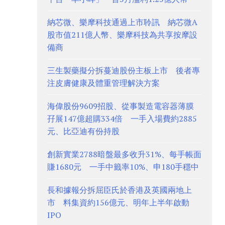
納芯微、樂摩科技通過上市聆訊 納芯微A
股市值211億人幣、樂摩科技為共享按摩設
備商
三生製藥擬分拆蔓迪股份主板上市 後者專
注皮膚健康及體重管理解決方案
海偉股份9609招股、從事製造電容器薄膜
孖展147億超購334倍 一手入場費約2885
元、比亞迪有份持股
創新實業2788暗盤最多收升31%、每手帳面
賺1680元 一手中籤率10%、申180手穩中
長和據報分拆屈臣氏於香港及英國兩地上
市 料集資約156億元、明年上半年啟動
IPO