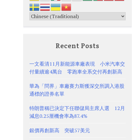
Recent Posts
一文看清11月新能源車廠表現 小米汽車交
付量續逾4萬台 零跑車全系交付再創新高
華為「問界」車廠賽力斯獲深交所調入港股
通標的證券名單
特朗普稱已決定下任聯儲局主席人選 12月
減息0.25厘機會率為87.4%
銀價再創新高 突破57美元