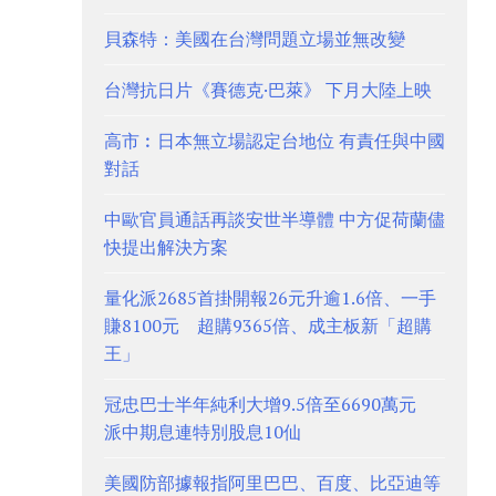
貝森特：美國在台灣問題立場並無改變
台灣抗日片《賽德克·巴萊》 下月大陸上映
高市︰日本無立場認定台地位 有責任與中國
對話
中歐官員通話再談安世半導體 中方促荷蘭儘
快提出解決方案
量化派2685首掛開報26元升逾1.6倍、一手
賺8100元 超購9365倍、成主板新「超購
王」
冠忠巴士半年純利大增9.5倍至6690萬元
派中期息連特別股息10仙
美國防部據報指阿里巴巴、百度、比亞迪等