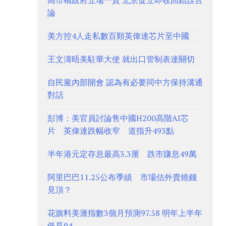
高市稱政府立場一貫 北京促立即收回錯誤言
論
美方控4人走私數百顆英偉達芯片至中國
王文濤晤美駐華大使 就出口管制表達關切
自民黨內部開會 認為有必要同中方保持溝通
對話
彭博：美官員討論售中國H200高階AI芯
片 英偉達跌幅收窄 道指升493點
半年港元定存息最高3.3厘 跌市賺息49萬
阿里巴巴11.25公布季績 市場估外賣燒錢
見頂？
花旗料美滙指數3個月預測97.58 明年上半年
低見94