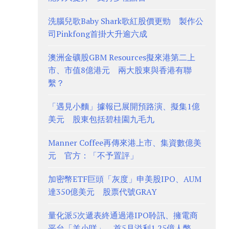
洗腦兒歌Baby Shark歌紅股價更勁 製作公
司Pinkfong首掛大升逾六成
澳洲金礦股GBM Resources擬來港第二上
市、市值8億港元 兩大股東與香港有聯
繫？
「遇見小麵」據報已展開預路演、擬集1億
美元 股東包括碧桂園九毛九
Manner Coffee再傳來港上市、集資數億美
元 官方：「不予置評」
加密幣ETF巨頭「灰度」申美股IPO、AUM
達350億美元 股票代號GRAY
量化派5次遞表終通過港IPO聆訊、擁電商
平台「羊小咩」 首5月溢利1.25億人幣