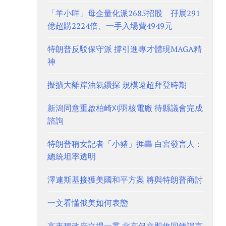
「羊小咩」母企量化派2685招股 孖展291
億超購2224倍、一手入場費4949元
特朗普反駁保守派 撐引進專才體現MAGA精
神
擬擴大離岸油氣鑽探 規模遠超拜登時期
新潟同意重啟柏崎刈羽核電廠 待縣議會完成
諮詢
特朗普稱女記者「小豬」捱轟 白宮發言人：
總統坦率透明
澤連斯基接獲美國和平方案 將與特朗普商討
一文看懂俄美如何表態