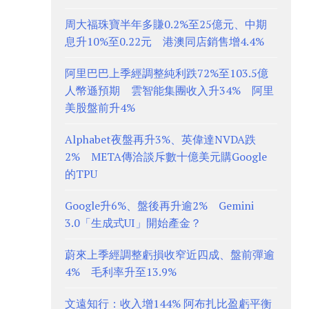
周大福珠寶半年多賺0.2%至25億元、中期
息升10%至0.22元 港澳同店銷售增4.4%
阿里巴巴上季經調整純利跌72%至103.5億
人幣遜預期 雲智能集團收入升34% 阿里
美股盤前升4%
Alphabet夜盤再升3%、英偉達NVDA跌
2% META傳洽談斥數十億美元購Google
的TPU
Google升6%、盤後再升逾2% Gemini
3.0「生成式UI」開始產金？
蔚來上季經調整虧損收窄近四成、盤前彈逾
4% 毛利率升至13.9%
文遠知行：收入增144% 阿布扎比盈虧平衡