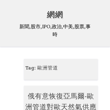
Skip
to
網網
content
新聞,股市,IPO,政治,中美,股票,事
時
Tag:
歐洲管道
俄有意恢復亞馬爾-歐
洲管道對歐天然氣供應