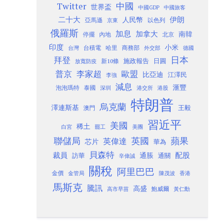
Twitter
中國
世界盃
中國GDP
中國旅客
二十大
伊朗
人民幣
以色列
亞馬遜
京東
俄羅斯
加息
加拿大
南韓
內地
停擺
北京
印度
小米
台灣
台積電
哈里
商務部
外交部
德國
日本
拜登
施政報告
日圓
新10條
放寬防疫
歐盟
普京
李家超
比亞迪
江澤民
李強
減息
滙豐
泡泡瑪特
泰國
深圳
港股
港交所
特朗普
烏克蘭
澤連斯基
澳門
王毅
習近平
美國
稀土
白宮
罷工
美團
聯儲局
蘋果
英國
英偉達
芯片
華為
貝森特
裁員
配股
通脹
訪華
通關
辛偉誠
關稅
阿里巴巴
金價
金管局
香港
陳茂波
馬斯克
騰訊
高盛
高市早苗
鮑威爾
黃仁勳