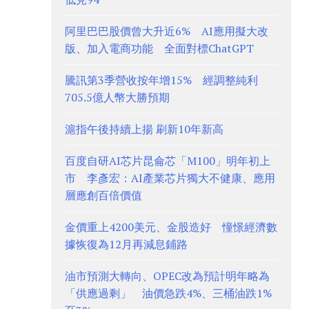
阿里巴巴股價曾大升近6% AI應用擬大改
版、加入電商功能 全面對標ChatGPT
騰訊第3季營收按年增15% 經調整純利
705.5億人幣大勝預期
滬指午後持續上揚 刷新10年新高
百度自研AI芯片昆侖芯「M100」明年初上
市 李彥宏：AI產業芯片獨大不健康、應用
層應創百倍價值
金價重上4200美元、金股造好 憧憬經濟數
據恢復為12月再減息鋪路
油市預測大轉向、OPEC改為預計明年略為
「供應過剩」 油價急跌4%、三桶油跌1%