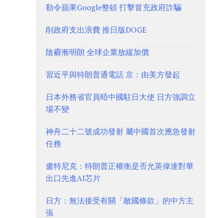
勒令蘋果Google整頓 打擊冒充政府詐騙
削政府支出浪費 推日版DOGE
陰霾漸明朗 全球企業放緩加價
習近平與特朗普通電話 京：由美方發起
日本外務省官員晤中國駐日大使 日方強調立
場不變
神舟二十二號成功發射 屬中國首次應急發射
任務
盧特尼克：特朗普正權衡是否允英偉達對華
出口先進AI芯片
日方：無法接受有關「敵國條款」的中方主
張