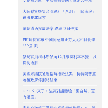
交易商透露：中國採購美國大豆陷入停滯
大陸懸賞徵集台灣網紅「八炯」「閩南狼」
違法犯罪線索
眾院通過撥款法案 終結43日停擺
FBI局長宣布 中國同意阻止芬太尼相關化學
品的計劃
儲局官員柯林斯傾向12月維持利率不變 以
抑制通脹
美國眾議院通過臨時撥款法案 待特朗普簽
署後政府停擺將結束
GPT-5.1來了！強調對話體驗「更自然、更
有溫度」