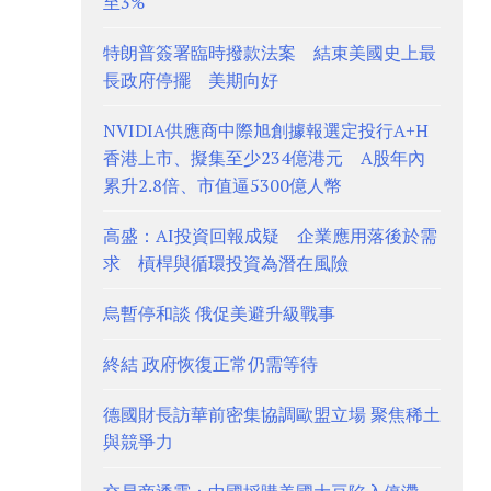
至3%
特朗普簽署臨時撥款法案 結束美國史上最
長政府停擺 美期向好
NVIDIA供應商中際旭創據報選定投行A+H
香港上市、擬集至少234億港元 A股年內
累升2.8倍、市值逼5300億人幣
高盛：AI投資回報成疑 企業應用落後於需
求 槓桿與循環投資為潛在風險
烏暫停和談 俄促美避升級戰事
終結 政府恢復正常仍需等待
德國財長訪華前密集協調歐盟立場 聚焦稀土
與競爭力