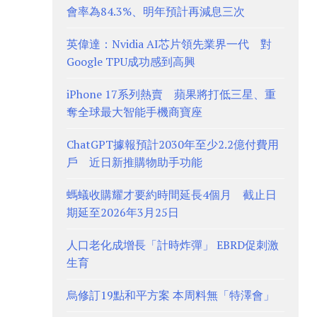
會率為84.3%、明年預計再減息三次
英偉達：Nvidia AI芯片領先業界一代 對
Google TPU成功感到高興
iPhone 17系列熱賣 蘋果將打低三星、重
奪全球最大智能手機商寶座
ChatGPT據報預計2030年至少2.2億付費用
戶 近日新推購物助手功能
螞蟻收購耀才要約時間延長4個月 截止日
期延至2026年3月25日
人口老化成增長「計時炸彈」 EBRD促刺激
生育
烏修訂19點和平方案 本周料無「特澤會」