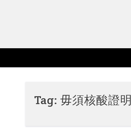
Skip
to
content
Tag:
毋須核酸證