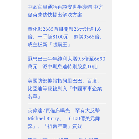
中歐官員通話再談安世半導體 中方
促荷蘭儘快提出解決方案
量化派2685首掛開報26元升逾1.6
倍、一手賺8100元 超購9365倍、
成主板新「超購王」
冠忠巴士半年純利大增9.5倍至6690
萬元 派中期息連特別股息10仙
美國防部據報指阿里巴巴、百度、
比亞迪等應被列入「中國軍事企業
名單」
英偉達7頁備忘曝光 罕有大反擊
Michael Burry、「6100億美元舞
弊」、「折舊年期」質疑