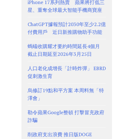
iPhone 17系列熱賣 蘋果將打低三
星、重奪全球最大智能手機商寶座
ChatGPT據報預計2030年至少2.2億
付費用戶 近日新推購物助手功能
螞蟻收購耀才要約時間延長4個月
截止日期延至2026年3月25日
人口老化成增長「計時炸彈」 EBRD
促刺激生育
烏修訂19點和平方案 本周料無「特
澤會」
勒令蘋果Google整頓 打擊冒充政府
詐騙
削政府支出浪費 推日版DOGE