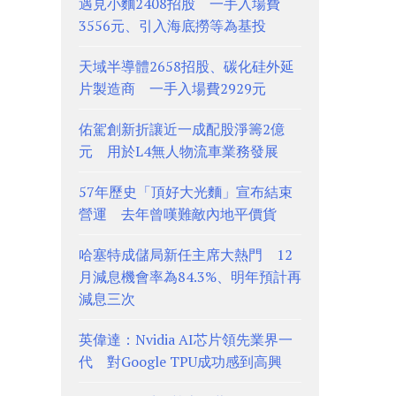
遇見小麵2408招股 一手入場費
3556元、引入海底撈等為基投
天域半導體2658招股、碳化硅外延
片製造商 一手入場費2929元
佑駕創新折讓近一成配股淨籌2億
元 用於L4無人物流車業務發展
57年歷史「頂好大光麵」宣布結束
營運 去年曾嘆難敵內地平價貨
哈塞特成儲局新任主席大熱門 12
月減息機會率為84.3%、明年預計再
減息三次
英偉達：Nvidia AI芯片領先業界一
代 對Google TPU成功感到高興