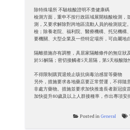
除特殊場所 不驗核酸證明不查健康碼
檢測方面，重申不按行政區域展開核酸檢測，
測，又要求解除對跨地區流動人員的檢測規定
檢；除養老院、福利院、醫療機構、托兒機構
要機關、大型企業及一些特定場所，可由屬地
隔離措施亦有調整，具居家隔離條件的無症狀及
於35解隔；密切接觸者5天居隔，第5天核酸陰
不得限制購買退燒止咳抗病毒治感冒等藥物
另外，措施要求各地藥店要正常營運，不得隨
非處方藥物。措施並要求加快推進長者新冠疫苗
加快提升80歲及以上人群接種率，作出專項安
Posted in
General