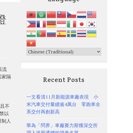
證
區流
居家隔
Recent Posts
一文看清11月新能源車廠表現 小
米汽車交付量續逾4萬台 零跑車全
，且不
系交付再創新高
禁以
限制人
華為「問界」車廠賽力斯獲深交所
調入港股通標的證券名單