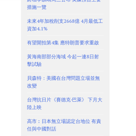
措施一覽
未來4年加稅削支2668億 4月最低工
資加4.1%
有望開拍第4集 應特朗普要求重啟
黃海南部部分海域 今起一連8日射
擊試驗
貝森特：美國在台灣問題立場並無
改變
台灣抗日片《賽德克·巴萊》 下月大
陸上映
高市︰日本無立場認定台地位 有責
任與中國對話