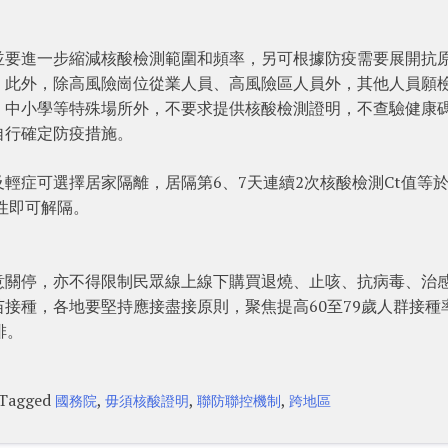
並要進一步縮減核酸檢測範圍和頻率，另可根據防疫需要展開抗
。此外，除高風險崗位從業人員、高風險區人員外，其他人員願
、中小學等特殊場所外，不要求提供核酸檢測證明，不查驗健康
自行確定防疫措施。
輕症可選擇居家隔離，居隔第6、7天連續2次核酸檢測Ct值等
性即可解隔。
意關停，亦不得限制民眾線上線下購買退燒、止咳、抗病毒、治
接種，各地要堅持應接盡接原則，聚焦提高60至79歲人群接種
排。
Tagged
,
,
,
國務院
毋須核酸證明
聯防聯控機制
跨地區