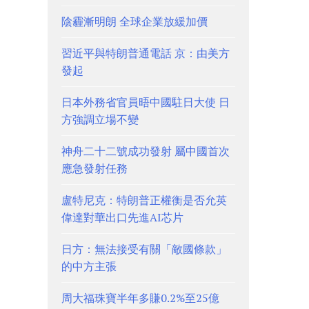
陰霾漸明朗 全球企業放緩加價
習近平與特朗普通電話 京：由美方
發起
日本外務省官員晤中國駐日大使 日
方強調立場不變
神舟二十二號成功發射 屬中國首次
應急發射任務
盧特尼克：特朗普正權衡是否允英
偉達對華出口先進AI芯片
日方：無法接受有關「敵國條款」
的中方主張
周大福珠寶半年多賺0.2%至25億