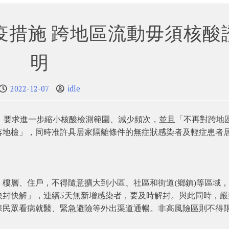
疫措施 跨地區流動毋須核酸
明
2022-12-07
idle
，要求進一步縮小核酸檢測範圍、減少頻次，並且「不再對跨地
落地檢」，同時准許具居家隔離條件的無症狀感染者及輕症患者
樓層、住戶，不得隨意擴大到小區、社區和街道(鄉鎮)等區域
快封快解」，連續5天無新增感染者，要及時解封。與此同時，嚴
保民眾看病就醫、緊急避險等外出渠道通暢。非高風險區則不得