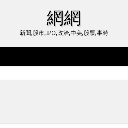
網網
新聞,股市,IPO,政治,中美,股票,事時
明