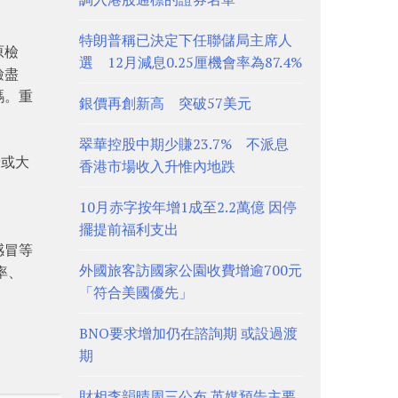
特朗普稱已決定下任聯儲局主席人
原檢
選 12月減息0.25厘機會率為87.4%
檢盡
碼。重
銀價再創新高 突破57美元
翠華控股中期少賺23.7% 不派息
於或大
香港市場收入升惟內地跌
10月赤字按年增1成至2.2萬億 因停
擺提前福利支出
感冒等
外國旅客訪國家公園收費增逾700元
率、
「符合美國優先」
BNO要求增加仍在諮詢期 或設過渡
期
財相李韻晴周三公布 英媒預告主要