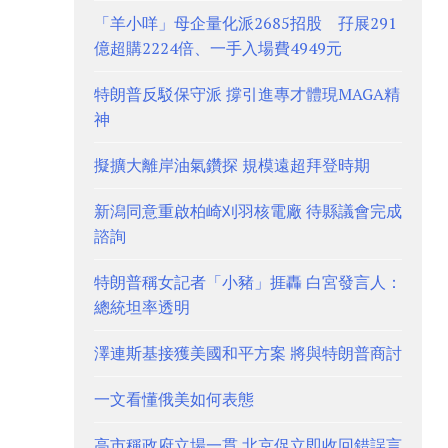
「羊小咩」母企量化派2685招股 孖展291
億超購2224倍、一手入場費4949元
特朗普反駁保守派 撐引進專才體現MAGA精
神
擬擴大離岸油氣鑽探 規模遠超拜登時期
新潟同意重啟柏崎刈羽核電廠 待縣議會完成
諮詢
特朗普稱女記者「小豬」捱轟 白宮發言人：
總統坦率透明
澤連斯基接獲美國和平方案 將與特朗普商討
一文看懂俄美如何表態
高市稱政府立場一貫 北京促立即收回錯誤言