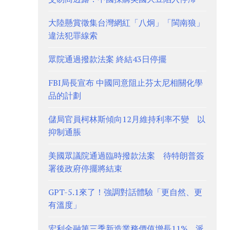
大陸懸賞徵集台灣網紅「八炯」「閩南狼」
違法犯罪線索
眾院通過撥款法案 終結43日停擺
FBI局長宣布 中國同意阻止芬太尼相關化學
品的計劃
儲局官員柯林斯傾向12月維持利率不變 以
抑制通脹
美國眾議院通過臨時撥款法案 待特朗普簽
署後政府停擺將結束
GPT-5.1來了！強調對話體驗「更自然、更
有溫度」
宏利金融第三季新造業務價值增長11% 派