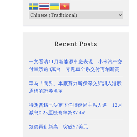
Recent Posts
一文看清11月新能源車廠表現 小米汽車交
付量續逾4萬台 零跑車全系交付再創新高
華為「問界」車廠賽力斯獲深交所調入港股
通標的證券名單
特朗普稱已決定下任聯儲局主席人選 12月
減息0.25厘機會率為87.4%
銀價再創新高 突破57美元