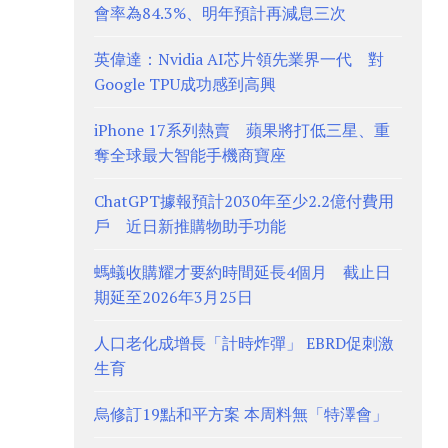
會率為84.3%、明年預計再減息三次
英偉達：Nvidia AI芯片領先業界一代 對
Google TPU成功感到高興
iPhone 17系列熱賣 蘋果將打低三星、重
奪全球最大智能手機商寶座
ChatGPT據報預計2030年至少2.2億付費用
戶 近日新推購物助手功能
螞蟻收購耀才要約時間延長4個月 截止日
期延至2026年3月25日
人口老化成增長「計時炸彈」 EBRD促刺激
生育
烏修訂19點和平方案 本周料無「特澤會」