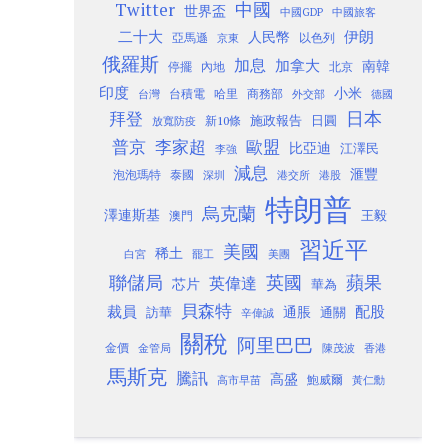
Twitter
中國
世界盃
中國GDP
中國旅客
二十大
伊朗
人民幣
以色列
亞馬遜
京東
俄羅斯
加息
加拿大
南韓
內地
停擺
北京
印度
小米
台灣
台積電
哈里
商務部
外交部
德國
日本
拜登
施政報告
日圓
新10條
放寬防疫
歐盟
普京
李家超
比亞迪
江澤民
李強
減息
滙豐
泡泡瑪特
泰國
深圳
港股
港交所
特朗普
烏克蘭
澤連斯基
澳門
王毅
習近平
美國
稀土
白宮
罷工
美團
聯儲局
蘋果
英國
英偉達
芯片
華為
貝森特
裁員
配股
通脹
訪華
通關
辛偉誠
關稅
阿里巴巴
金價
金管局
香港
陳茂波
馬斯克
騰訊
高盛
高市早苗
鮑威爾
黃仁勳