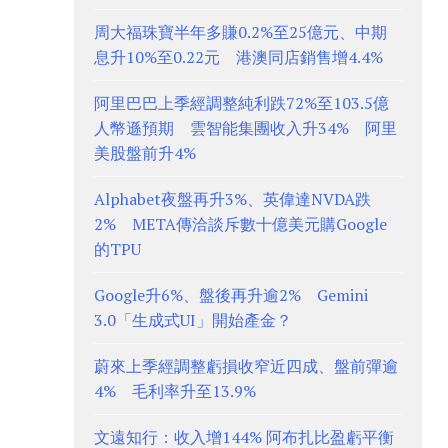
周大福珠寶半年多賺0.2%至25億元、中期
息升10%至0.22元 港澳同店銷售增4.4%
阿里巴巴上季經調整純利跌72%至103.5億
人幣遜預期 雲智能集團收入升34% 阿里
美股盤前升4%
Alphabet夜盤再升3%、英偉達NVDA跌
2% META傳洽談斥數十億美元購Google
的TPU
Google升6%、盤後再升逾2% Gemini
3.0「生成式UI」開始產金？
蔚來上季經調整虧損收窄近四成、盤前彈逾
4% 毛利率升至13.9%
文遠知行：收入增144% 阿布扎比盈虧平衡