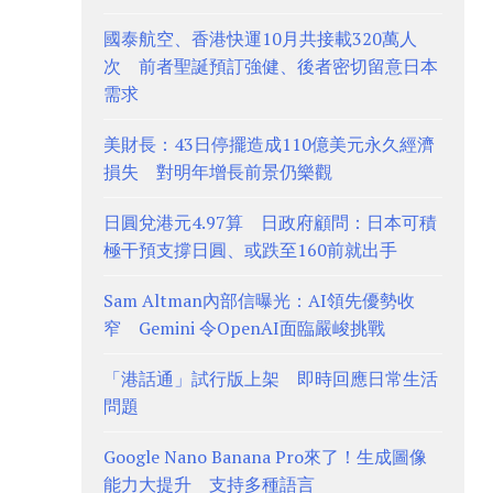
國泰航空、香港快運10月共接載320萬人
次 前者聖誕預訂強健、後者密切留意日本
需求
美財長：43日停擺造成110億美元永久經濟
損失 對明年增長前景仍樂觀
日圓兌港元4.97算 日政府顧問：日本可積
極干預支撐日圓、或跌至160前就出手
Sam Altman內部信曝光：AI領先優勢收
窄 Gemini 令OpenAI面臨嚴峻挑戰
「港話通」試行版上架 即時回應日常生活
問題
Google Nano Banana Pro來了！生成圖像
能力大提升 支持多種語言