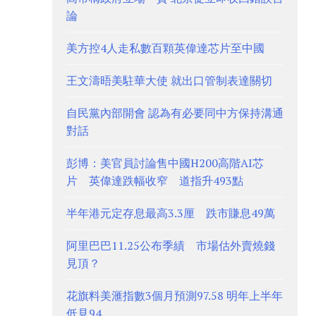
論
美方控4人走私數百顆英偉達芯片至中國
王文濤晤美駐華大使 就出口管制表達關切
自民黨內部開會 認為有必要同中方保持溝通
對話
彭博：美官員討論售中國H200高階AI芯
片 英偉達跌幅收窄 道指升493點
半年港元定存息最高3.3厘 跌市賺息49萬
阿里巴巴11.25公布季績 市場估外賣燒錢
見頂？
花旗料美滙指數3個月預測97.58 明年上半年
低見94