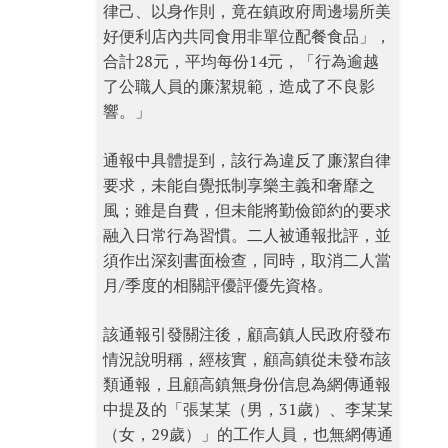
律己、以身作則，竟在鎮政府周邊場所美
好便利店內共同食用非單位配餐食品」，
合計28元，平均每份14元，「行為逾越
了公職人員的廉潔規範，造成了不良影
響。」
通報中具體提到，該行為違反了廉潔自律
要求，未能自覺抵制享樂主義和奢靡之
風；雖是自費，但未能將勤儉節約的要求
融入日常行為習慣。二人被通報批評，並
須作出深刻書面檢查，同時，取消二人當
月/季度的相關評優評優先資格。
該通報引發關注後，顧高鎮人民政府發布
情況說明稱，經核實，顧高鎮從未發布該
類通報，且顧高鎮無身份信息為網傳通報
中提及的「張某某（男，31歲）、李某某
（女，29歲）」的工作人員，也無網傳通