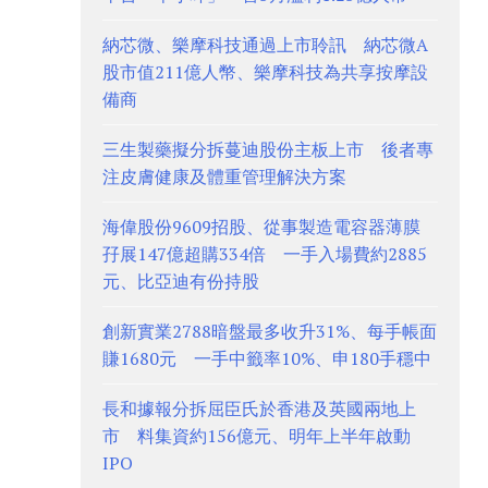
納芯微、樂摩科技通過上市聆訊 納芯微A
股市值211億人幣、樂摩科技為共享按摩設
備商
三生製藥擬分拆蔓迪股份主板上市 後者專
注皮膚健康及體重管理解決方案
海偉股份9609招股、從事製造電容器薄膜
孖展147億超購334倍 一手入場費約2885
元、比亞迪有份持股
創新實業2788暗盤最多收升31%、每手帳面
賺1680元 一手中籤率10%、申180手穩中
長和據報分拆屈臣氏於香港及英國兩地上
市 料集資約156億元、明年上半年啟動
IPO