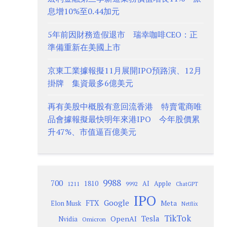
息增10%至0.44加元
5年前因財務造假退市 瑞幸咖啡CEO：正
準備重新在美國上市
京東工業據報擬11月展開IPO預路演、12月
掛牌 集資最多6億美元
再有美股中概股有意回流香港 特賣電商唯
品會據報擬最快明年來港IPO 今年股價累
升47%、市值逼百億美元
9988
700
1810
AI
Apple
1211
9992
ChatGPT
IPO
Google
FTX
Meta
Elon Musk
Netflix
TikTok
Tesla
OpenAI
Nvidia
Omicron