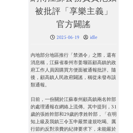
被批評「享樂主義」
官方闢謠
2025-06-19
idle
內地部分地區推行「禁酒令」之際，還有
消息稱，江蘇省泰州市姜堰區顧高鎮的政
府工作人員因購買方便面被通報批評。隨
後，顧高鎮人民政府闢謠，稱從未發布該
類通報。
日前，一份關於江蘇泰州顧高鎮兩名幹部
的處理通報在網絡上流傳。其中提到，31
歲的張姓幹部和29歲的李姓幹部，「在明
知上級及我鎮三令五申嚴禁違規吃喝、厲
行節約反對浪費的紀律要求下，未能嚴於