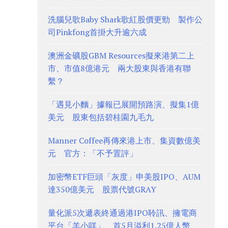
洗腦兒歌Baby Shark歌紅股價更勁 製作公
司Pinkfong首掛大升逾六成
澳洲金礦股GBM Resources擬來港第二上
市、市值8億港元 兩大股東與香港有聯
繫？
「遇見小麵」據報已展開預路演、擬集1億
美元 股東包括碧桂園九毛九
Manner Coffee再傳來港上市、集資數億美
元 官方：「不予置評」
加密幣ETF巨頭「灰度」申美股IPO、AUM
達350億美元 股票代號GRAY
量化派5次遞表終通過港IPO聆訊、擁電商
平台「羊小咩」 首5月溢利1.25億人幣