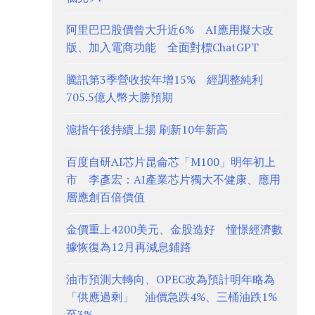
阿里巴巴股價曾大升近6% AI應用擬大改
版、加入電商功能 全面對標ChatGPT
騰訊第3季營收按年增15% 經調整純利
705.5億人幣大勝預期
滬指午後持續上揚 刷新10年新高
百度自研AI芯片昆侖芯「M100」明年初上
市 李彥宏：AI產業芯片獨大不健康、應用
層應創百倍價值
金價重上4200美元、金股造好 憧憬經濟數
據恢復為12月再減息鋪路
油市預測大轉向、OPEC改為預計明年略為
「供應過剩」 油價急跌4%、三桶油跌1%
至3%