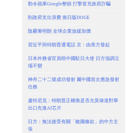
勒令蘋果Google整頓 打擊冒充政府詐騙
削政府支出浪費 推日版DOGE
陰霾漸明朗 全球企業放緩加價
習近平與特朗普通電話 京：由美方發起
日本外務省官員晤中國駐日大使 日方強調立
場不變
神舟二十二號成功發射 屬中國首次應急發射
任務
盧特尼克：特朗普正權衡是否允英偉達對華
出口先進AI芯片
日方：無法接受有關「敵國條款」的中方主
張