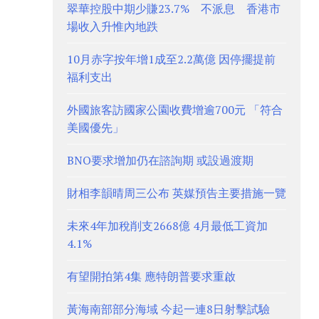
翠華控股中期少賺23.7% 不派息 香港市
場收入升惟內地跌
10月赤字按年增1成至2.2萬億 因停擺提前
福利支出
外國旅客訪國家公園收費增逾700元 「符合
美國優先」
BNO要求增加仍在諮詢期 或設過渡期
財相李韻晴周三公布 英媒預告主要措施一覽
未來4年加稅削支2668億 4月最低工資加
4.1%
有望開拍第4集 應特朗普要求重啟
黃海南部部分海域 今起一連8日射擊試驗