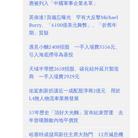
應被列入「中國軍事企業名單」
英偉達7頁備忘曝光 罕有大反擊Michael
Burry、「6100億美元舞弊」、「折舊年
期」質疑
遇見小麵2408招股 一手入場費3556元、
引入海底撈等為基投
天域半導體2658招股、碳化硅外延片製造
商 一手入場費2929元
佑駕創新折讓近一成配股淨籌2億元 用於
L4無人物流車業務發展
57年歷史「頂好大光麵」宣布結束營運 去
年曾嘆難敵內地平價貨
哈塞特成儲局新任主席大熱門 12月減息機