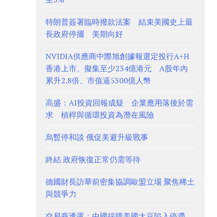
特朗普簽署臨時撥款法案 結束美國史上最
長政府停擺 美期向好
NVIDIA供應商中際旭創據報選定投行A+H
香港上市、擬集至少234億港元 A股年內
累升2.8倍、市值逼5300億人幣
高盛：AI投資回報成疑 企業應用落後於需
求 槓桿與循環投資為潛在風險
烏暫停和談 俄促美避升級戰事
終結 政府恢復正常仍需等待
德國財長訪華前密集協調歐盟立場 聚焦稀土
與競爭力
交易商透露：中國採購美國大豆陷入停滯