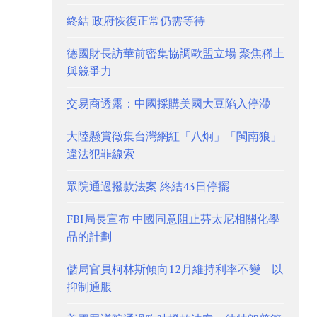
終結 政府恢復正常仍需等待
德國財長訪華前密集協調歐盟立場 聚焦稀土
與競爭力
交易商透露：中國採購美國大豆陷入停滯
大陸懸賞徵集台灣網紅「八炯」「閩南狼」
違法犯罪線索
眾院通過撥款法案 終結43日停擺
FBI局長宣布 中國同意阻止芬太尼相關化學
品的計劃
儲局官員柯林斯傾向12月維持利率不變 以
抑制通脹