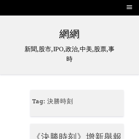
Skip
to
網網
content
新聞,股市,IPO,政治,中美,股票,事
時
Tag:
決勝時刻
《決勝時刻》增新舉報