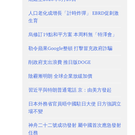
人口老化成增長「計時炸彈」 EBRD促刺激
生育
烏修訂19點和平方案 本周料無「特澤會」
勒令蘋果Google整頓 打擊冒充政府詐騙
削政府支出浪費 推日版DOGE
陰霾漸明朗 全球企業放緩加價
習近平與特朗普通電話 京：由美方發起
日本外務省官員晤中國駐日大使 日方強調立
場不變
神舟二十二號成功發射 屬中國首次應急發射
任務