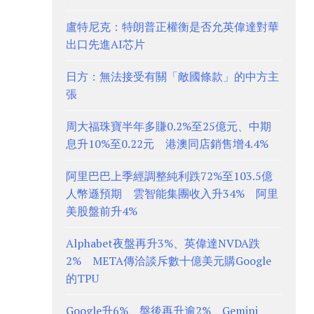
盧特尼克：特朗普正權衡是否允英偉達對華
出口先進AI芯片
日方：無法接受有關「敵國條款」的中方主
張
周大福珠寶半年多賺0.2%至25億元、中期
息升10%至0.22元 港澳同店銷售增4.4%
阿里巴巴上季經調整純利跌72%至103.5億
人幣遜預期 雲智能集團收入升34% 阿里
美股盤前升4%
Alphabet夜盤再升3%、英偉達NVDA跌
2% META傳洽談斥數十億美元購Google
的TPU
Google升6%、盤後再升逾2% Gemini