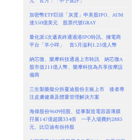
元 官方：「不予置評」
加密幣ETF巨頭「灰度」申美股IPO、AUM
達350億美元 股票代號GRAY
量化派5次遞表終通過港IPO聆訊、擁電商
平台「羊小咩」 首5月溢利1.25億人幣
納芯微、樂摩科技通過上市聆訊 納芯微A
股市值211億人幣、樂摩科技為共享按摩設
備商
三生製藥擬分拆蔓迪股份主板上市 後者專
注皮膚健康及體重管理解決方案
海偉股份9609招股、從事製造電容器薄膜
孖展147億超購334倍 一手入場費約2885
元、比亞迪有份持股