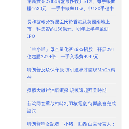
創新實業2788暗盤最多收升31%、每手帳面
賺1680元 一手中籤率10%、申180手穩中
長和據報分拆屈臣氏於香港及英國兩地上
市 料集資約156億元、明年上半年啟動
IPO
「羊小咩」母企量化派2685招股 孖展291
億超購2224倍、一手入場費4949元
特朗普反駁保守派 撐引進專才體現MAGA精
神
擬擴大離岸油氣鑽探 規模遠超拜登時期
新潟同意重啟柏崎刈羽核電廠 待縣議會完成
諮詢
特朗普稱女記者「小豬」捱轟 白宮發言人：