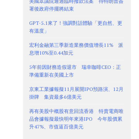
美國眾議院通過臨時撥款法案 待特朗普簽
署後政府停擺將結束
GPT-5.1來了！強調對話體驗「更自然、更
有溫度」
宏利金融第三季新造業務價值增長11% 派
息增10%至0.44加元
5年前因財務造假退市 瑞幸咖啡CEO：正
準備重新在美國上市
京東工業據報擬11月展開IPO預路演、12月
掛牌 集資最多6億美元
再有美股中概股有意回流香港 特賣電商唯
品會據報擬最快明年來港IPO 今年股價累
升47%、市值逼百億美元