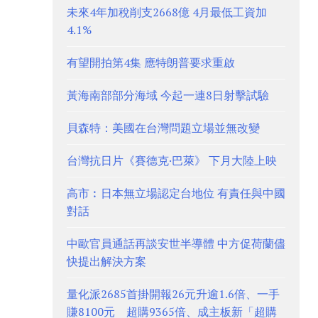
未來4年加稅削支2668億 4月最低工資加
4.1%
有望開拍第4集 應特朗普要求重啟
黃海南部部分海域 今起一連8日射擊試驗
貝森特：美國在台灣問題立場並無改變
台灣抗日片《賽德克·巴萊》 下月大陸上映
高市︰日本無立場認定台地位 有責任與中國
對話
中歐官員通話再談安世半導體 中方促荷蘭儘
快提出解決方案
量化派2685首掛開報26元升逾1.6倍、一手
賺8100元 超購9365倍、成主板新「超購