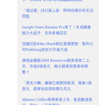
「港話通」試行版上架 即時回應日常生活
問題
Google Nano Banana Pro來了！生成圖像
能力大提升 支持多種語言
洗腦兒歌Baby Shark歌紅股價更勁 製作公
司Pinkfong首掛大升逾六成
澳洲金礦股GBM Resources擬來港第二上
市、市值8億港元 兩大股東與香港有聯
繫？
「遇見小麵」據報已展開預路演、擬集1億
美元 股東包括碧桂園九毛九
Manner Coffee再傳來港上市、集資數億美