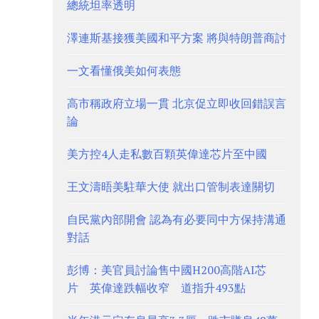
總統坦率透明
澤連斯基接獲美國和平方案 將與特朗普商討
一文看懂俄美如何表態
高市稱政府立場一貫 北京促立即收回錯誤言
論
美方控4人走私數百顆英偉達芯片至中國
王文濤晤美駐華大使 就出口管制表達關切
自民黨內部開會 認為有必要同中方保持溝通
對話
彭博：美官員討論售中國H200高階AI芯
片 英偉達跌幅收窄 道指升493點