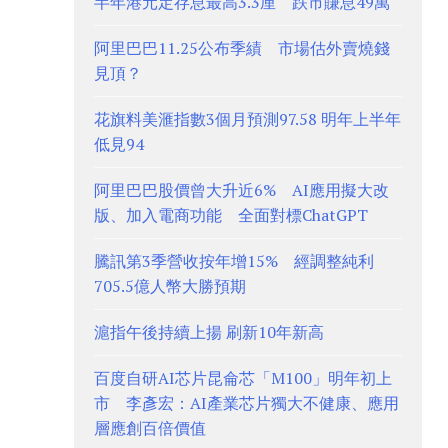
半年港元定存息最高3.3厘 跌市賺息49萬
阿里巴巴11.25公布季績 市場估外賣燒錢
見頂？
花旗料美滙指數3個月預測97.58 明年上半年
低見94
阿里巴巴股價曾大升近6% AI應用擬大改
版、加入電商功能 全面對標ChatGPT
騰訊第3季營收按年增15% 經調整純利
705.5億人幣大勝預期
滬指午後持續上揚 刷新10年新高
百度自研AI芯片昆侖芯「M100」明年初上
市 李彥宏：AI產業芯片獨大不健康、應用
層應創百倍價值