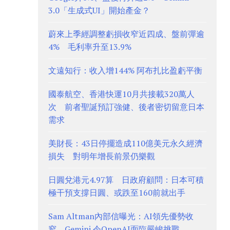
3.0「生成式UI」開始產金？
蔚來上季經調整虧損收窄近四成、盤前彈逾
4% 毛利率升至13.9%
文遠知行：收入增144% 阿布扎比盈虧平衡
國泰航空、香港快運10月共接載320萬人
次 前者聖誕預訂強健、後者密切留意日本
需求
美財長：43日停擺造成110億美元永久經濟
損失 對明年增長前景仍樂觀
日圓兌港元4.97算 日政府顧問：日本可積
極干預支撐日圓、或跌至160前就出手
Sam Altman內部信曝光：AI領先優勢收
窄 Gemini 令OpenAI面臨嚴峻挑戰