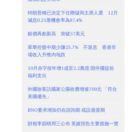
特朗普稱已決定下任聯儲局主席人選 12月
減息0.25厘機會率為87.4%
銀價再創新高 突破57美元
翠華控股中期少賺23.7% 不派息 香港市
場收入升惟內地跌
10月赤字按年增1成至2.2萬億 因停擺提前
福利支出
外國旅客訪國家公園收費增逾700元 「符合
美國優先」
BNO要求增加仍在諮詢期 或設過渡期
財相李韻晴周三公布 英媒預告主要措施一覽