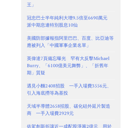
王」
冠忠巴士半年純利大增9.5倍至6690萬元
派中期息連特別股息10仙
美國防部據報指阿里巴巴、百度、比亞迪等
應被列入「中國軍事企業名單」
英偉達7頁備忘曝光 罕有大反擊Michael
Burry、「6100億美元舞弊」、「折舊年
期」質疑
遇見小麵2408招股 一手入場費3556元、
引入海底撈等為基投
天域半導體2658招股、碳化硅外延片製造
商 一手入場費2929元
佑駕創新折讓近一成配股淨籌2億元 用於