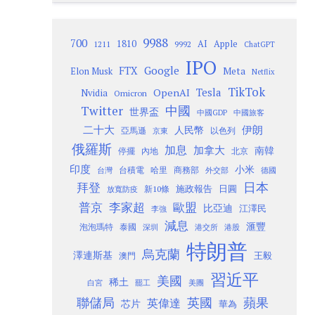
9988
700
1810
AI
Apple
1211
9992
ChatGPT
IPO
Google
FTX
Meta
Elon Musk
Netflix
TikTok
Tesla
OpenAI
Nvidia
Omicron
Twitter
中國
世界盃
中國GDP
中國旅客
二十大
伊朗
人民幣
以色列
亞馬遜
京東
俄羅斯
加息
加拿大
南韓
內地
停擺
北京
印度
小米
台灣
台積電
哈里
商務部
外交部
德國
日本
拜登
施政報告
日圓
新10條
放寬防疫
歐盟
普京
李家超
比亞迪
江澤民
李強
減息
滙豐
泡泡瑪特
泰國
深圳
港股
港交所
特朗普
烏克蘭
澤連斯基
澳門
王毅
習近平
美國
稀土
白宮
罷工
美團
聯儲局
蘋果
英國
英偉達
芯片
華為