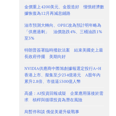
金價重上4200美元、金股造好 憧憬經濟數
據恢復為12月再減息鋪路
油市預測大轉向、OPEC改為預計明年略為
「供應過剩」 油價急跌4%、三桶油跌1%
至3%
特朗普簽署臨時撥款法案 結束美國史上最
長政府停擺 美期向好
NVIDIA供應商中際旭創據報選定投行A+H
香港上市、擬集至少234億港元 A股年內
累升2.8倍、市值逼5300億人幣
高盛：AI投資回報成疑 企業應用落後於需
求 槓桿與循環投資為潛在風險
烏暫停和談 俄促美避升級戰事