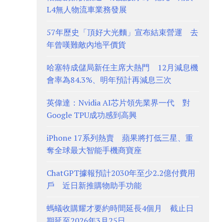
L4無人物流車業務發展
57年歷史「頂好大光麵」宣布結束營運 去
年曾嘆難敵內地平價貨
哈塞特成儲局新任主席大熱門 12月減息機
會率為84.3%、明年預計再減息三次
英偉達：Nvidia AI芯片領先業界一代 對
Google TPU成功感到高興
iPhone 17系列熱賣 蘋果將打低三星、重
奪全球最大智能手機商寶座
ChatGPT據報預計2030年至少2.2億付費用
戶 近日新推購物助手功能
螞蟻收購耀才要約時間延長4個月 截止日
期延至2026年3月25日