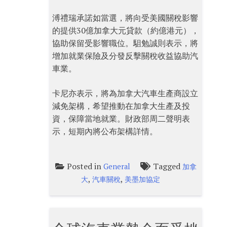
溥禮瑞承諾如當選，將向受美國關稅影響
的提供30億加拿大元貸款（約億港元），
協助保留受影響職位。駔勉誠則表示，將
增加就業保險及分發反擊關稅收益協助汽
車業。
卡尼亦表示，將為加拿大汽車生產商設立
減免架構，希望推動在加拿大生產及投
資，保障當地就業。財政部周二聲明表
示，短期內將公布架構詳情。
Posted in
Tagged
General
加拿
,
,
大
汽車關稅
美墨加協定