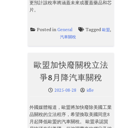
更預計該稅率將涵蓋未來或覆蓋藥品和芯
片。
Posted in
Tagged
,
General
歐盟
汽車關稅
歐盟加快廢關稅立法
爭8月降汽車關稅
2025-08-28
idle
外國媒體報道，歐盟將加快廢除美國工業
品關稅的立法程序，希望換取美國同意8
月起降低歐盟的汽車關稅。 歐盟承認貿