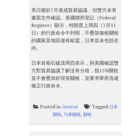
美日雖於7月達成貿易協議，但雙方未有
書面文件確認。美國聯邦登記（Federal
Register）顯示，特朗普上周四（7月31
日）的行政命令中列明，不疊加徵收關稅
的國家及地區僅有歐盟，日本並未包括在
內。
日本首相石破茂周四表示，與美國確認雙
方對貿易協議了解沒有分歧，指15%關稅
並不會疊加於現有關稅，並要求華府迅速
修正行政命令。
Posted in
Tagged
General
日本
,
,
關稅
汽車關稅
關稅