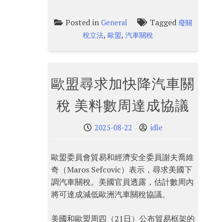
Posted in
Tagged
General
廢關
,
,
稅立法
歐盟
汽車關稅
歐盟尋求加快降汽車關
稅 美料數周達成協議
2025-08-22
idle
歐盟委員會貿易和經濟安全委員謝夫喬維
奇（Maros Sefcovic）表示，尋求美國下
調汽車關稅。美國官員透露，估計數周內
將可達成減低歐洲汽車關稅協議。
美國和歐盟周四（21日）公布貿易框架的