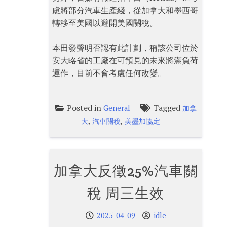
慮將部分汽車生產綫，從加拿大和墨西哥
轉移至美國以避開美國關稅。
本田發聲明否認有此計劃，稱該公司位於
安大略省的工廠在可預見的未來將滿負荷
運作，目前不會考慮任何改變。
Posted in
Tagged
General
加拿
,
,
大
汽車關稅
美墨加協定
加拿大反徵25%汽車關
稅 周三生效
2025-04-09
idle