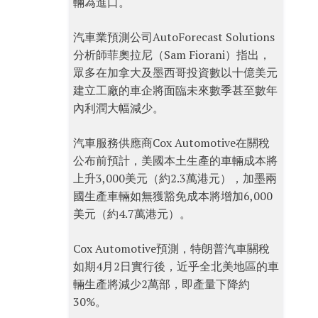
輛為進口。
汽車業預測公司AutoForecast Solutions
分析師菲奧拉尼（Sam Fiorani）指出，
眾多在加拿大及墨西哥投資數以十億美元
建立工廠的車企將面臨未來數季甚至數年
內利潤大幅減少。
汽車服務供應商Cox Automotive在關稅
公布前預計，美國本土生產的車輛成本將
上升3,000美元（約2.3萬港元），加墨兩
國生產車輛如無獲豁免成本將增加6,000
美元（約4.7萬港元）。
Cox Automotive預測，特朗普汽車關稅
如期4月2日實行後，近乎全北美地區的車
輛生產將減少2萬部，即產量下降約
30%。