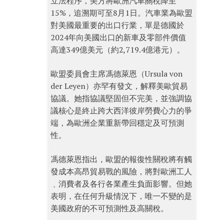
立法程序，美方將歐洲汽車關稅降至
15%，追溯期可至8月1日。汽車業為歐盟
對美國最重要的出口行業，單是德國於
2024年向美國出口的新車及零部件價值
高達349億美元（約2,719.4億港元）。
歐盟委員會主席馮德萊恩（Ursula von
der Leyen）亦罕有發文，解釋美歐貿易
協議。她指協議堅固但不完美，並強調協
議核心是終止跨大西洋彼岸勞費心力的爭
端，為歐洲企業重新帶回穩定及可預測
性。
馮德萊恩指出，歐盟的報復性關稅將有觸
發成本高昂貿易戰的風險，將對歐洲工人
﹑消費者及各行各業產生負面影響。但她
表明，在任何升級情況下，唯一不變的是
美國政府的不可預測性及高關稅。