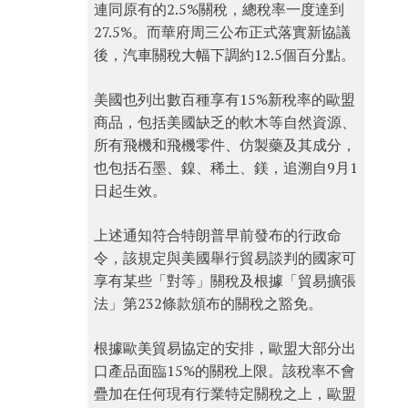
連同原有的2.5%關稅，總稅率一度達到
27.5%。而華府周三公布正式落實新協議
後，汽車關稅大幅下調約12.5個百分點。
美國也列出數百種享有15%新稅率的歐盟
商品，包括美國缺乏的軟木等自然資源、
所有飛機和飛機零件、仿製藥及其成分，
也包括石墨、鎳、稀土、鎂，追溯自9月1
日起生效。
上述通知符合特朗普早前發布的行政命
令，該規定與美國舉行貿易談判的國家可
享有某些「對等」關稅及根據「貿易擴張
法」第232條款頒布的關稅之豁免。
根據歐美貿易協定的安排，歐盟大部分出
口產品面臨15%的關稅上限。該稅率不會
疊加在任何現有行業特定關稅之上，歐盟