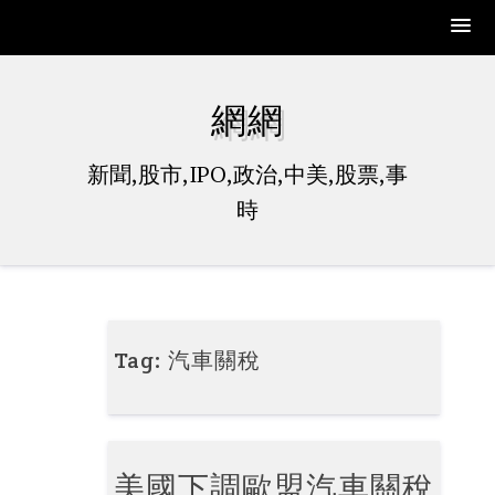
Skip
to
網網
content
新聞,股市,IPO,政治,中美,股票,事
時
Tag:
汽車關稅
美國下調歐盟汽車關稅