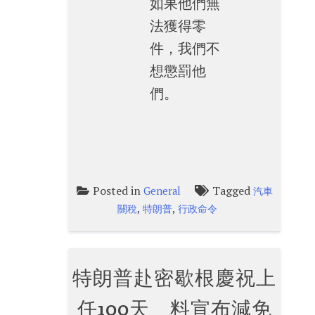
如果他們無
法獲得零
件，我們不
想懲罰他
們。
Posted in
Tagged
General
汽車
,
,
關稅
特朗普
行政命令
特朗普赴密歇根慶祝上
任100天 料宣布減免