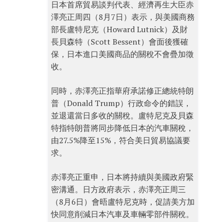
日本首席貿易談判代表、經濟再生大臣赤
澤亮正周四（8月7日）表示，與美國商務
部長盧特尼克（Howard Lutnick）及財
長貝森特（Scott Bessent）會面後獲確
保，日本進口美國商品的關稅不會疊加徵
收。
同時，赤澤亮正指華府承諾修正總統特朗
普（Donald Trump）行政命令的錯誤，
並退還當日多收的關稅。盧特尼克及貝森
特指特朗普將同步降低日本的汽車關稅，
由27.5%降至15%，符合美日貿易協議要
求。
赤澤亮正重申，日本將持續與美國政府緊
密溝通。日方政府表示，赤澤亮正周三
（8月6日）會晤盧特尼克時，促請美方加
快同意削減日本汽車及車輛零部件關稅。