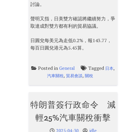
討論。
聲明又指，日美雙方確認將繼續努力，爭
取達成對雙方都有利的貿易協議。
日圓兌每美元為走低0.2%，報143.77，
每百日圓兌港元為5.45算。
Posted in
Tagged
,
General
日本
,
,
汽車關稅
貿易會談
關稅
特朗普簽行政命令 減
輕25%汽車關稅衝擊
2025-04-30
idle