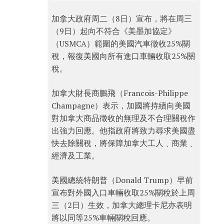
加拿大政府周二（8日）宣布，將在周三
（9日）起向不符合《美墨加協定》
（USMCA）範圍的美國汽車徵收25%關
稅，報復美國向所有進口車輛收取25%關
稅。
加拿大財長商鵬飛（Francois-Philippe
Champagne）表示，加國將持續向美國
對加拿大商品徵收的無理及不合理關稅作
出強力回應。他指政府將致力尋求美國盡
快去除關稅，將保障加拿大工人﹑商業﹑
經濟及工業。
美國總統特朗普（Donald Trump）早前
宣布對外國入口車輛收取25%關稅於上周
三（2日）生效，加拿大總理卡尼亦表明
將以同等25%車輛關稅回應。