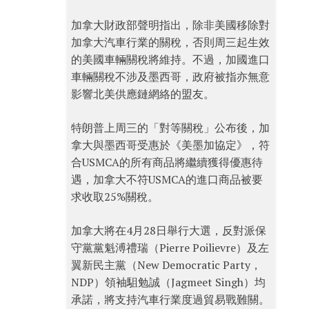
加拿大財政部聲明指出，除非美國移除對
加拿大汽車行業的關稅，否則周三起生效
的美國車輛關稅將維持。不過，加國進口
車輛關稅不涉及墨西哥，政府被指亦無意
影響北美供應鏈網絡的盟友。
特朗普上周三的「對等關稅」公布後，加
拿大與墨西哥受惠於《美墨加協定》，符
合USMCA的所有商品將繼續獲得優惠待
遇，加拿大不符USMCA的進口商品被要
求收取25%關稅。
加拿大將在4月28日舉行大選，反對派保
守黨黨魁溥禮瑞（Pierre Poilievre）及左
翼新民主黨（New Democratic Party，
NDP）領袖駔勉誠（Jagmeet Singh）均
承諾，將支持汽車行業度過貿易戰難關。