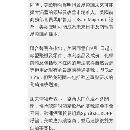
同時，美歐聯合聲明指貿易協議未來可能
擴大涵蓋的領域及改善市場准入。美國前
商務部官員馬耶魯斯（Ryan Majerus）認
為，美歐聲明可能成為未來日本及南韓貿
易協議的樣本。
聯合聲明亦指出，美國同意自9月1日起，
歐盟飛機及零件﹑專利藥品及成份﹑化學
前體及包括軟木在內的無法取得自然資源
等適用於現有的最惠國待遇關稅，即低於
15%，但豁免範圍未包括歐盟重點要求的
葡萄酒或烈酒。
謝夫喬維奇表示，協商大門永遠不會關
閉，惟承認商討酒精飲品的關稅豁免不會
容易。歐洲酒類貿易組織SpiritsEUROPE
呼籲，美歐應持續協商，並迅速恢復雙方
烈酒零關稅。