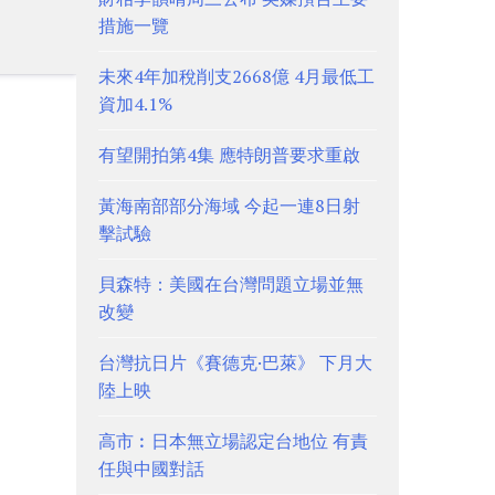
措施一覽
未來4年加稅削支2668億 4月最低工
資加4.1%
有望開拍第4集 應特朗普要求重啟
黃海南部部分海域 今起一連8日射
擊試驗
貝森特：美國在台灣問題立場並無
改變
台灣抗日片《賽德克·巴萊》 下月大
陸上映
高市︰日本無立場認定台地位 有責
任與中國對話