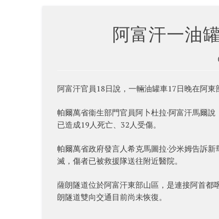
阿富汗一油罐
阿富汗官員18日說，一輛油罐車17日晚在阿東
帕爾萬省衞生部門官員阿卜杜拉·阿富汗馬爾說
已造成19人死亡、32人受傷。
帕爾萬省政府發言人希克馬圖拉·沙米姆告訴
滅，傷者已被救援隊送往附近醫院。
薩朗隧道位於阿富汗東部山區，是連接阿首都
朗隧道雙向交通目前尚未恢復。