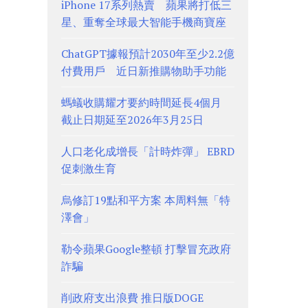
iPhone 17系列熱賣 蘋果將打低三
星、重奪全球最大智能手機商寶座
ChatGPT據報預計2030年至少2.2億
付費用戶 近日新推購物助手功能
螞蟻收購耀才要約時間延長4個月
截止日期延至2026年3月25日
人口老化成增長「計時炸彈」 EBRD
促刺激生育
烏修訂19點和平方案 本周料無「特
澤會」
勒令蘋果Google整頓 打擊冒充政府
詐騙
削政府支出浪費 推日版DOGE