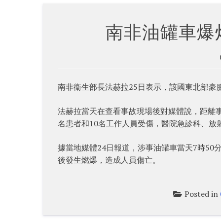
南非油罐車爆
南非衞生部長法赫拉25日表示，該國東北部豪
法赫拉當天在查看事故現場後對媒體說，距離事
名患者和10名工作人員受傷，醫院急診科、放
據當地媒體24日報道，涉事油罐車當天7時50
後發生燃爆，造成人員傷亡。
Posted in