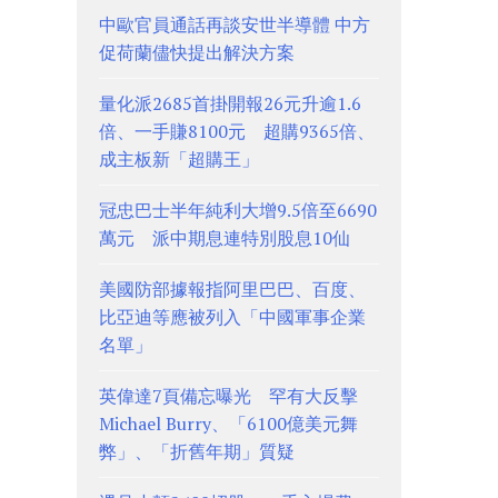
中歐官員通話再談安世半導體 中方
促荷蘭儘快提出解決方案
量化派2685首掛開報26元升逾1.6
倍、一手賺8100元 超購9365倍、
成主板新「超購王」
冠忠巴士半年純利大增9.5倍至6690
萬元 派中期息連特別股息10仙
美國防部據報指阿里巴巴、百度、
比亞迪等應被列入「中國軍事企業
名單」
英偉達7頁備忘曝光 罕有大反擊
Michael Burry、「6100億美元舞
弊」、「折舊年期」質疑