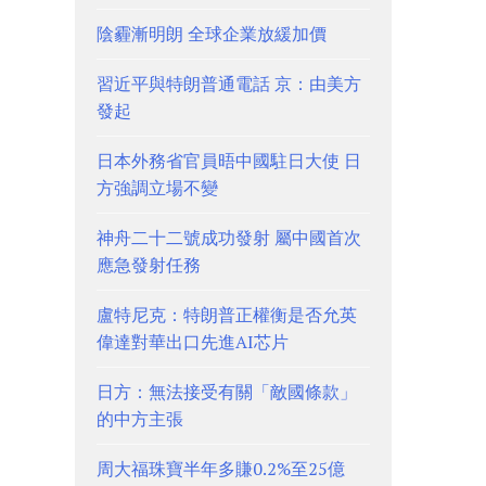
陰霾漸明朗 全球企業放緩加價
習近平與特朗普通電話 京：由美方
發起
日本外務省官員晤中國駐日大使 日
方強調立場不變
神舟二十二號成功發射 屬中國首次
應急發射任務
盧特尼克：特朗普正權衡是否允英
偉達對華出口先進AI芯片
日方：無法接受有關「敵國條款」
的中方主張
周大福珠寶半年多賺0.2%至25億