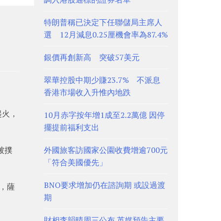
特朗普稱已決定下任聯儲局主席人
選 12月減息0.25厘機會率為87.4%
銀價再創新高 突破57美元
翠華控股中期少賺23.7% 不派息
香港市場收入升惟內地跌
起火，
10月赤字按年增1成至2.2萬億 因停
擺提前福利支出
被撲
外國旅客訪國家公園收費增逾700元
「符合美國優先」
BNO要求增加仍在諮詢期 或設過渡
，薩
期
財相李韻晴周三公布 英媒預告主要