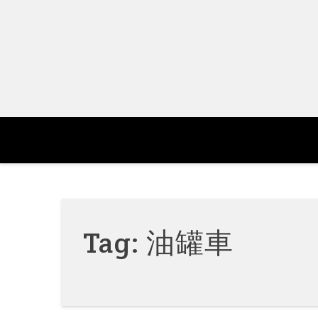
Skip
to
content
Tag:
油罐車