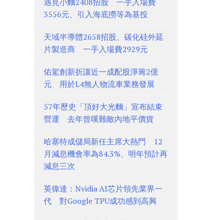
遇見小麵2408招股 一手入場費
3556元、引入海底撈等為基投
天域半導體2658招股、碳化硅外延
片製造商 一手入場費2929元
佑駕創新折讓近一成配股淨籌2億
元 用於L4無人物流車業務發展
57年歷史「頂好大光麵」宣布結束
營運 去年曾嘆難敵內地平價貨
哈塞特成儲局新任主席大熱門 12
月減息機會率為84.3%、明年預計再
減息三次
英偉達：Nvidia AI芯片領先業界一
代 對Google TPU成功感到高興