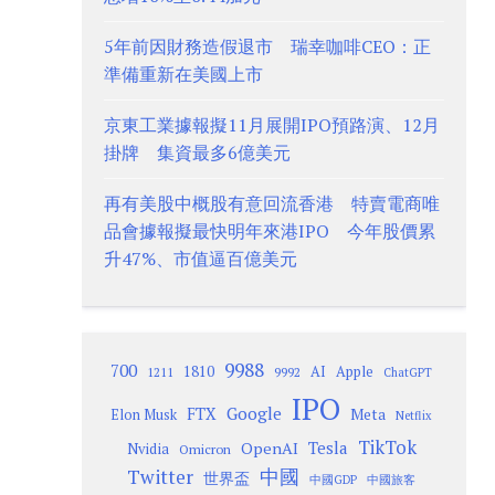
5年前因財務造假退市 瑞幸咖啡CEO：正
準備重新在美國上市
京東工業據報擬11月展開IPO預路演、12月
掛牌 集資最多6億美元
再有美股中概股有意回流香港 特賣電商唯
品會據報擬最快明年來港IPO 今年股價累
升47%、市值逼百億美元
9988
700
1810
AI
Apple
1211
9992
ChatGPT
IPO
Google
FTX
Meta
Elon Musk
Netflix
TikTok
Tesla
OpenAI
Nvidia
Omicron
Twitter
中國
世界盃
中國GDP
中國旅客