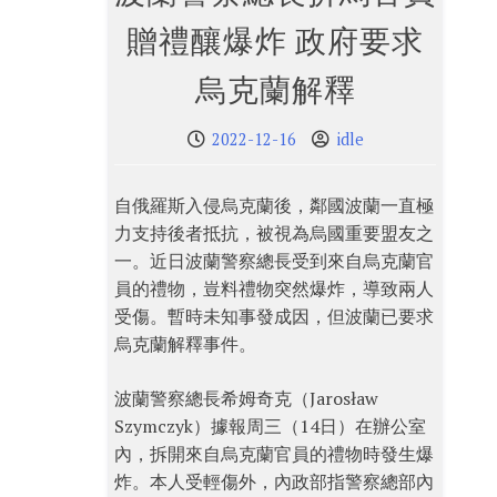
贈禮釀爆炸 政府要求
烏克蘭解釋
2022-12-16
idle
自俄羅斯入侵烏克蘭後，鄰國波蘭一直極
力支持後者抵抗，被視為烏國重要盟友之
一。近日波蘭警察總長受到來自烏克蘭官
員的禮物，豈料禮物突然爆炸，導致兩人
受傷。暫時未知事發成因，但波蘭已要求
烏克蘭解釋事件。
波蘭警察總長希姆奇克（Jarosław
Szymczyk）據報周三（14日）在辦公室
內，拆開來自烏克蘭官員的禮物時發生爆
炸。本人受輕傷外，內政部指警察總部內