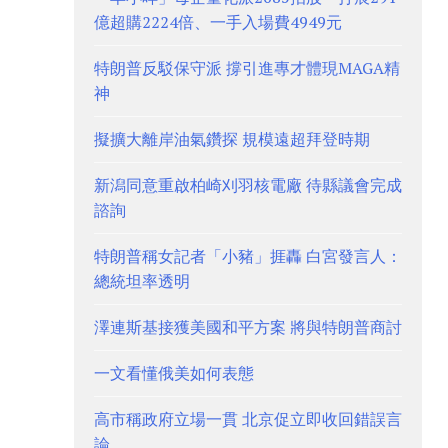
億超購2224倍、一手入場費4949元
特朗普反駁保守派 撐引進專才體現MAGA精
神
擬擴大離岸油氣鑽探 規模遠超拜登時期
新潟同意重啟柏崎刈羽核電廠 待縣議會完成
諮詢
特朗普稱女記者「小豬」捱轟 白宮發言人：
總統坦率透明
澤連斯基接獲美國和平方案 將與特朗普商討
一文看懂俄美如何表態
高市稱政府立場一貫 北京促立即收回錯誤言
論