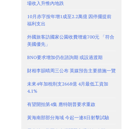
場收入升惟內地跌
10月赤字按年增1成至2.2萬億 因停擺提前
福利支出
外國旅客訪國家公園收費增逾700元 「符合
美國優先」
BNO要求增加仍在諮詢期 或設過渡期
財相李韻晴周三公布 英媒預告主要措施一覽
未來4年加稅削支2668億 4月最低工資加
4.1%
有望開拍第4集 應特朗普要求重啟
黃海南部部分海域 今起一連8日射擊試驗