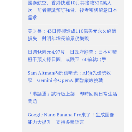
國泰航空、香港快運10月共接載320萬人
次 前者聖誕預訂強健、後者密切留意日本
需求
美財長：43日停擺造成110億美元永久經濟
損失 對明年增長前景仍樂觀
日圓兌港元4.97算 日政府顧問：日本可積
極干預支撐日圓、或跌至160前就出手
Sam Altman內部信曝光：AI領先優勢收
窄 Gemini 令OpenAI面臨嚴峻挑戰
「港話通」試行版上架 即時回應日常生活
問題
Google Nano Banana Pro來了！生成圖像
能力大提升 支持多種語言