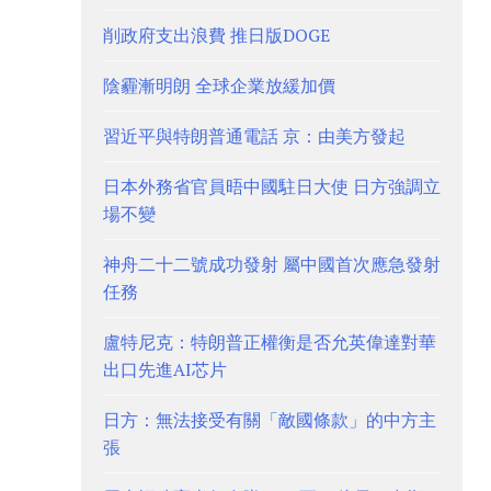
削政府支出浪費 推日版DOGE
陰霾漸明朗 全球企業放緩加價
習近平與特朗普通電話 京：由美方發起
日本外務省官員晤中國駐日大使 日方強調立
場不變
神舟二十二號成功發射 屬中國首次應急發射
任務
盧特尼克：特朗普正權衡是否允英偉達對華
出口先進AI芯片
日方：無法接受有關「敵國條款」的中方主
張