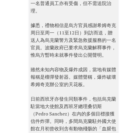
一名普通員工亦有受傷，但不需送院治
理。
據悉，禮物相信是烏方官員感謝希姆奇克
周日至周一（11至12日）到訪而送，贈
送人為烏克蘭警方及緊急救援服務的一名
官員。波蘭政府已要求烏克蘭解釋事件，
惟烏方暫時未就事件發出公開聲明。
雖然未知內容物及爆炸成因，當地有媒體
報稱是榴彈發射器。媒體聲稱，爆炸破壞
希姆奇克辦公室的天花板。
日前西班牙亦發生同類事件，包括烏克蘭
駐當地大使館及西班牙總理桑切斯
（Pedro Sanchez）在內的多個目標接獲
信件炸彈。同時，多間烏克蘭駐外國大使
館在月初曾收到含有動物殘骸的「血腥包