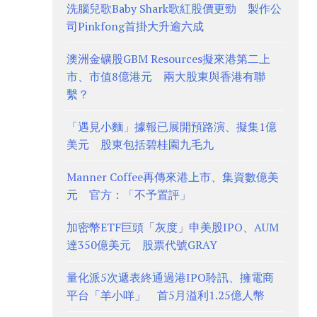
洗腦兒歌Baby Shark歌紅股價更勁 製作公
司Pinkfong首掛大升逾六成
澳洲金礦股GBM Resources擬來港第二上
市、市值8億港元 兩大股東與香港有聯
繫？
「遇見小麵」據報已展開預路演、擬集1億
美元 股東包括碧桂園九毛九
Manner Coffee再傳來港上市、集資數億美
元 官方：「不予置評」
加密幣ETF巨頭「灰度」申美股IPO、AUM
達350億美元 股票代號GRAY
量化派5次遞表終通過港IPO聆訊、擁電商
平台「羊小咩」 首5月溢利1.25億人幣