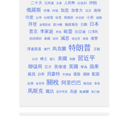
二十大
伊朗
人民幣
以色列
亞馬遜
京東
俄羅斯
加息
加拿大
南韓
內地
停擺
北京
印度
小米
台灣
台積電
哈里
商務部
外交部
德國
日本
拜登
施政報告
日圓
新10條
放寬防疫
歐盟
普京
李家超
比亞迪
江澤民
李強
減息
滙豐
泡泡瑪特
泰國
深圳
港股
港交所
特朗普
烏克蘭
澤連斯基
澳門
王毅
習近平
美國
稀土
白宮
罷工
美團
聯儲局
蘋果
英國
英偉達
芯片
華為
貝森特
裁員
配股
通脹
訪華
通關
辛偉誠
關稅
阿里巴巴
金價
金管局
香港
陳茂波
馬斯克
騰訊
高盛
高市早苗
鮑威爾
黃仁勳