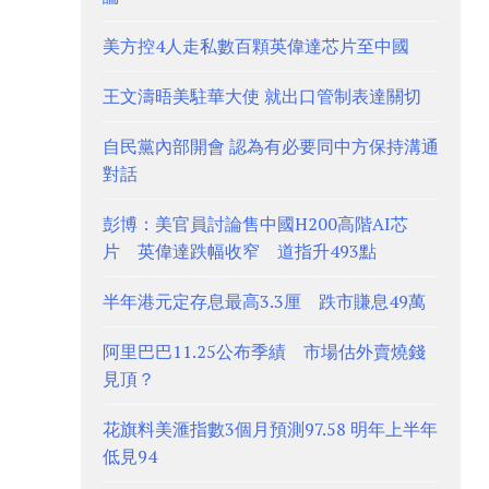
美方控4人走私數百顆英偉達芯片至中國
王文濤晤美駐華大使 就出口管制表達關切
自民黨內部開會 認為有必要同中方保持溝通
對話
彭博：美官員討論售中國H200高階AI芯
片 英偉達跌幅收窄 道指升493點
半年港元定存息最高3.3厘 跌市賺息49萬
阿里巴巴11.25公布季績 市場估外賣燒錢
見頂？
花旗料美滙指數3個月預測97.58 明年上半年
低見94