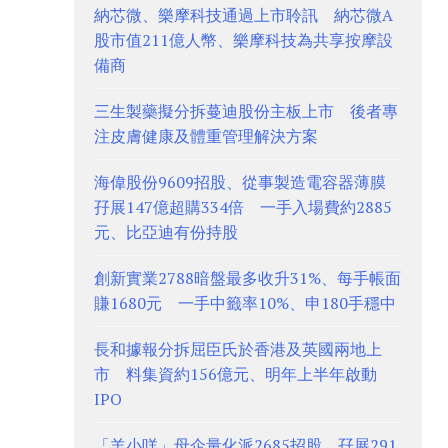
納芯微、樂摩科技通過上市聆訊 納芯微A
股市值211億人幣、樂摩科技為共享按摩設
備商
三生製藥擬分拆蔓迪股份主板上市 後者專
注皮膚健康及體重管理解決方案
海偉股份9609招股、從事製造電容器薄膜
孖展147億超購334倍 一手入場費約2885
元、比亞迪有份持股
創新實業2788暗盤最多收升31%、每手帳面
賺1680元 一手中籤率10%、申180手穩中
長和據報分拆屈臣氏於香港及英國兩地上
市 料集資約156億元、明年上半年啟動
IPO
「羊小咩」母企量化派2685招股 孖展291