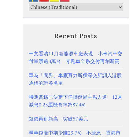
Recent Posts
一文看清11月新能源車廠表現 小米汽車交
付量續逾4萬台 零跑車全系交付再創新高
華為「問界」車廠賽力斯獲深交所調入港股
通標的證券名單
特朗普稱已決定下任聯儲局主席人選 12月
減息0.25厘機會率為87.4%
銀價再創新高 突破57美元
翠華控股中期少賺23.7% 不派息 香港市