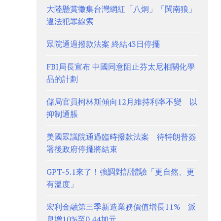
大陸懸賞徵集台灣網紅「八炯」「閩南狼」
違法犯罪線索
眾院通過撥款法案 終結43日停擺
FBI局長宣布 中國同意阻止芬太尼相關化學
品的計劃
儲局官員柯林斯傾向12月維持利率不變 以
抑制通脹
美國眾議院通過臨時撥款法案 待特朗普簽
署後政府停擺將結束
GPT-5.1來了！強調對話體驗「更自然、更
有溫度」
宏利金融第三季新造業務價值增長11% 派
息增10%至0.44加元