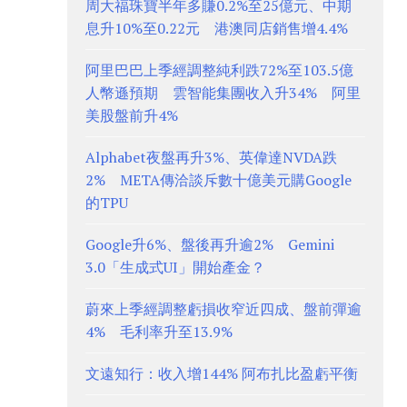
周大福珠寶半年多賺0.2%至25億元、中期
息升10%至0.22元 港澳同店銷售增4.4%
阿里巴巴上季經調整純利跌72%至103.5億
人幣遜預期 雲智能集團收入升34% 阿里
美股盤前升4%
Alphabet夜盤再升3%、英偉達NVDA跌
2% META傳洽談斥數十億美元購Google
的TPU
Google升6%、盤後再升逾2% Gemini
3.0「生成式UI」開始產金？
蔚來上季經調整虧損收窄近四成、盤前彈逾
4% 毛利率升至13.9%
文遠知行：收入增144% 阿布扎比盈虧平衡