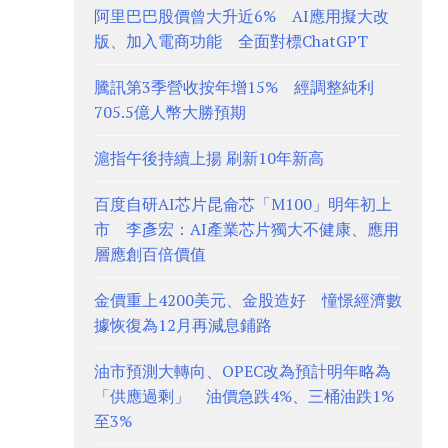
阿里巴巴股價曾大升近6% AI應用擬大改
版、加入電商功能 全面對標ChatGPT
騰訊第3季營收按年增15% 經調整純利
705.5億人幣大勝預期
滬指午後持續上揚 刷新10年新高
百度自研AI芯片昆侖芯「M100」明年初上
市 李彥宏：AI產業芯片獨大不健康、應用
層應創百倍價值
金價重上4200美元、金股造好 憧憬經濟數
據恢復為12月再減息鋪路
油市預測大轉向、OPEC改為預計明年略為
「供應過剩」 油價急跌4%、三桶油跌1%
至3%