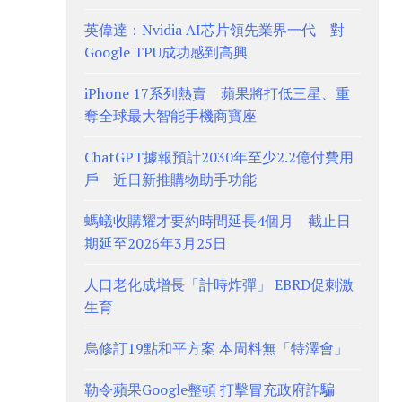
英偉達：Nvidia AI芯片領先業界一代 對
Google TPU成功感到高興
iPhone 17系列熱賣 蘋果將打低三星、重
奪全球最大智能手機商寶座
ChatGPT據報預計2030年至少2.2億付費用
戶 近日新推購物助手功能
螞蟻收購耀才要約時間延長4個月 截止日
期延至2026年3月25日
人口老化成增長「計時炸彈」 EBRD促刺激
生育
烏修訂19點和平方案 本周料無「特澤會」
勒令蘋果Google整頓 打擊冒充政府詐騙