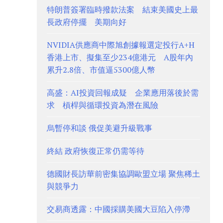
特朗普簽署臨時撥款法案 結束美國史上最
長政府停擺 美期向好
NVIDIA供應商中際旭創據報選定投行A+H
香港上市、擬集至少234億港元 A股年內
累升2.8倍、市值逼5300億人幣
高盛：AI投資回報成疑 企業應用落後於需
求 槓桿與循環投資為潛在風險
烏暫停和談 俄促美避升級戰事
終結 政府恢復正常仍需等待
德國財長訪華前密集協調歐盟立場 聚焦稀土
與競爭力
交易商透露：中國採購美國大豆陷入停滯