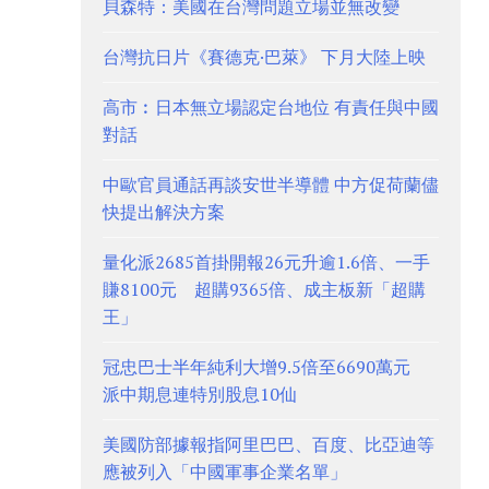
貝森特：美國在台灣問題立場並無改變
台灣抗日片《賽德克·巴萊》 下月大陸上映
高市︰日本無立場認定台地位 有責任與中國
對話
中歐官員通話再談安世半導體 中方促荷蘭儘
快提出解決方案
量化派2685首掛開報26元升逾1.6倍、一手
賺8100元 超購9365倍、成主板新「超購
王」
冠忠巴士半年純利大增9.5倍至6690萬元
派中期息連特別股息10仙
美國防部據報指阿里巴巴、百度、比亞迪等
應被列入「中國軍事企業名單」