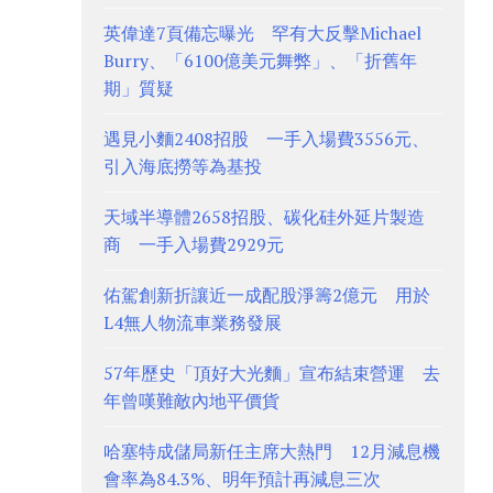
英偉達7頁備忘曝光 罕有大反擊Michael
Burry、「6100億美元舞弊」、「折舊年
期」質疑
遇見小麵2408招股 一手入場費3556元、
引入海底撈等為基投
天域半導體2658招股、碳化硅外延片製造
商 一手入場費2929元
佑駕創新折讓近一成配股淨籌2億元 用於
L4無人物流車業務發展
57年歷史「頂好大光麵」宣布結束營運 去
年曾嘆難敵內地平價貨
哈塞特成儲局新任主席大熱門 12月減息機
會率為84.3%、明年預計再減息三次