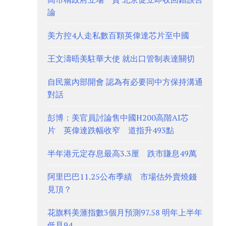
論
美方控4人走私數百顆英偉達芯片至中國
王文濤晤美駐華大使 就出口管制表達關切
自民黨內部開會 認為有必要同中方保持溝通
對話
彭博：美官員討論售中國H200高階AI芯
片 英偉達跌幅收窄 道指升493點
半年港元定存息最高3.3厘 跌市賺息49萬
阿里巴巴11.25公布季績 市場估外賣燒錢
見頂？
花旗料美滙指數3個月預測97.58 明年上半年
低見94