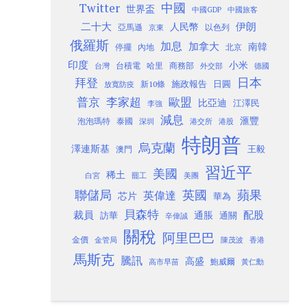
Twitter
中國
世界盃
中國GDP
中國旅客
二十大
伊朗
人民幣
以色列
亞馬遜
京東
俄羅斯
加息
加拿大
南韓
內地
停擺
北京
印度
小米
台灣
台積電
哈里
商務部
外交部
德國
日本
拜登
施政報告
日圓
新10條
放寬防疫
歐盟
普京
李家超
比亞迪
江澤民
李強
減息
滙豐
泡泡瑪特
泰國
深圳
港股
港交所
特朗普
烏克蘭
澤連斯基
澳門
王毅
習近平
美國
稀土
白宮
罷工
美團
聯儲局
蘋果
英國
英偉達
芯片
華為
貝森特
裁員
配股
通脹
訪華
通關
辛偉誠
關稅
阿里巴巴
金價
金管局
香港
陳茂波
馬斯克
騰訊
高盛
高市早苗
鮑威爾
黃仁勳