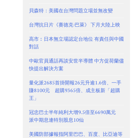
貝森特：美國在台灣問題立場並無改變
台灣抗日片《賽德克·巴萊》 下月大陸上映
高市︰日本無立場認定台地位 有責任與中國
對話
中歐官員通話再談安世半導體 中方促荷蘭儘
快提出解決方案
量化派2685首掛開報26元升逾1.6倍、一手
賺8100元 超購9365倍、成主板新「超購
王」
冠忠巴士半年純利大增9.5倍至6690萬元
派中期息連特別股息10仙
美國防部據報指阿里巴巴、百度、比亞迪等