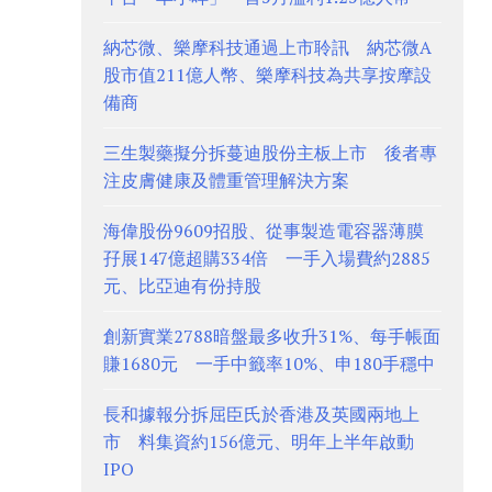
納芯微、樂摩科技通過上市聆訊 納芯微A
股市值211億人幣、樂摩科技為共享按摩設
備商
三生製藥擬分拆蔓迪股份主板上市 後者專
注皮膚健康及體重管理解決方案
海偉股份9609招股、從事製造電容器薄膜
孖展147億超購334倍 一手入場費約2885
元、比亞迪有份持股
創新實業2788暗盤最多收升31%、每手帳面
賺1680元 一手中籤率10%、申180手穩中
長和據報分拆屈臣氏於香港及英國兩地上
市 料集資約156億元、明年上半年啟動
IPO