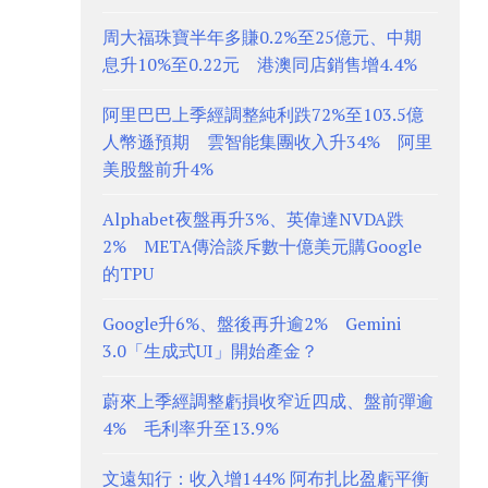
周大福珠寶半年多賺0.2%至25億元、中期
息升10%至0.22元 港澳同店銷售增4.4%
阿里巴巴上季經調整純利跌72%至103.5億
人幣遜預期 雲智能集團收入升34% 阿里
美股盤前升4%
Alphabet夜盤再升3%、英偉達NVDA跌
2% META傳洽談斥數十億美元購Google
的TPU
Google升6%、盤後再升逾2% Gemini
3.0「生成式UI」開始產金？
蔚來上季經調整虧損收窄近四成、盤前彈逾
4% 毛利率升至13.9%
文遠知行：收入增144% 阿布扎比盈虧平衡