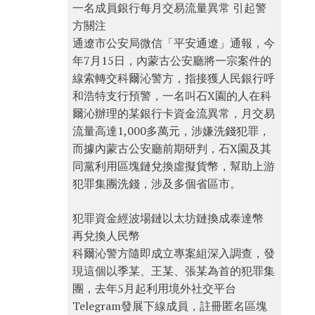
一名成員銀行每月交易流量異常 引起警
方關注
通遼市公安局微信「平安通遼」通報，今
年7月15日，內蒙古公安廳將一宗案件的
線索轉交科爾沁警方，指接獲人民銀行呼
和浩特支行預警，一名叫石X園的人在科
爾沁辦理的某銀行卡資金流異常，月交易
流量高達1,000多萬元，涉嫌洗錢犯罪，
而據內蒙古公安廳前期研判，石X園及其
同黨利用區塊鏈兌換虛擬貨幣，幫助上游
犯罪集團洗錢，涉及多個省區市。
犯罪資金經波場鏈以太坊鏈換成泰達幣
再兌換人民幣
科爾沁警方隨即成立專案組深入調查，發
現這個以季某、王某、張某為首的犯罪集
團，去年5月起利用境外社交平台
Telegram發展下線成員，註冊匿名區塊