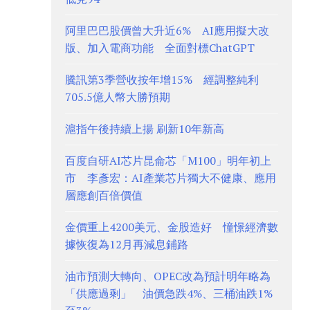
阿里巴巴股價曾大升近6% AI應用擬大改
版、加入電商功能 全面對標ChatGPT
騰訊第3季營收按年增15% 經調整純利
705.5億人幣大勝預期
滬指午後持續上揚 刷新10年新高
百度自研AI芯片昆侖芯「M100」明年初上
市 李彥宏：AI產業芯片獨大不健康、應用
層應創百倍價值
金價重上4200美元、金股造好 憧憬經濟數
據恢復為12月再減息鋪路
油市預測大轉向、OPEC改為預計明年略為
「供應過剩」 油價急跌4%、三桶油跌1%