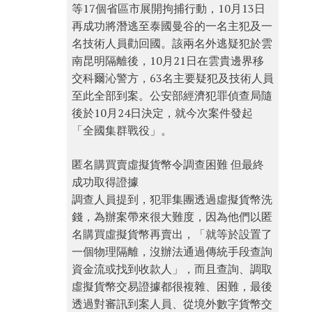
等17個省區市展開拘捕行動，10月13日
再成功將潛逃至泰國曼谷的一名主犯及一
名技術人員勸回國。該兩名外逃疑犯於雲
南昆明隔離後，10月21日在雲貴邊界移
交科爾沁警方，63名主要疑犯及技術人員
至此全部到案。公安部經濟犯罪偵查局隨
後於10月24日決定，就今次案件發起
「全國集群戰役」。
匿名購買賣虛擬貨幣令調查困難 但最終
成功取得證據
調查人員提到，犯罪集團透過虛擬貨幣洗
錢，為辦案帶來很大難度，因為他們以匿
名購買虛擬貨幣再賣出，「就等於設置了
一個物理隔離，沒辦法通過傳統手段查詢
資金流或找到收款人」，而且查詢、調取
虛擬貨幣交易證據都很複雜、困難，最後
透過對審訊到案人員、從境外數字貨幣交