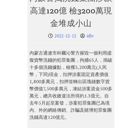
高達120億 檢3200萬現
金堆成小山
2022-12-12
idle
內蒙古通遼市科爾沁警方摧毀一個利用虛
擬貨幣洗錢的犯罪集團，拘捕63人，搗破
十多個洗錢據點，檢獲3,200萬元(人民
幣，下同)現金，扣押涉案固定資產價值
1,800多萬元，扣押並轉出區塊鏈數字貨
幣價值7,500多萬元，凍結涉案資金500多
萬元，總共收繳違法所得約1.3億元。自
去年5月起至案發，涉案犯罪集團已為境
內、外的網絡傳銷、詐騙及賭博犯罪集團
洗錢高達120億元。