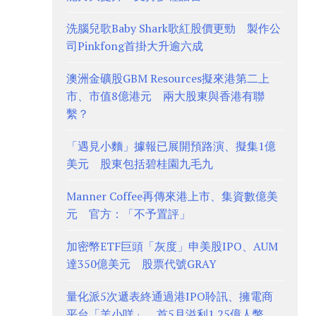
洗腦兒歌Baby Shark歌紅股價更勁 製作公
司Pinkfong首掛大升逾六成
澳洲金礦股GBM Resources擬來港第二上
市、市值8億港元 兩大股東與香港有聯
繫？
「遇見小麵」據報已展開預路演、擬集1億
美元 股東包括碧桂園九毛九
Manner Coffee再傳來港上市、集資數億美
元 官方：「不予置評」
加密幣ETF巨頭「灰度」申美股IPO、AUM
達350億美元 股票代號GRAY
量化派5次遞表終通過港IPO聆訊、擁電商
平台「羊小咩」 首5月溢利1.25億人幣