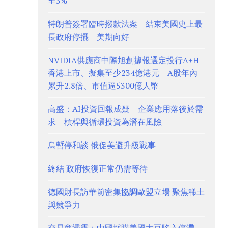
至3%
特朗普簽署臨時撥款法案 結束美國史上最
長政府停擺 美期向好
NVIDIA供應商中際旭創據報選定投行A+H
香港上市、擬集至少234億港元 A股年內
累升2.8倍、市值逼5300億人幣
高盛：AI投資回報成疑 企業應用落後於需
求 槓桿與循環投資為潛在風險
烏暫停和談 俄促美避升級戰事
終結 政府恢復正常仍需等待
德國財長訪華前密集協調歐盟立場 聚焦稀土
與競爭力