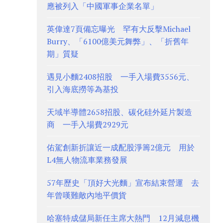
應被列入「中國軍事企業名單」
英偉達7頁備忘曝光 罕有大反擊Michael
Burry、「6100億美元舞弊」、「折舊年
期」質疑
遇見小麵2408招股 一手入場費3556元、
引入海底撈等為基投
天域半導體2658招股、碳化硅外延片製造
商 一手入場費2929元
佑駕創新折讓近一成配股淨籌2億元 用於
L4無人物流車業務發展
57年歷史「頂好大光麵」宣布結束營運 去
年曾嘆難敵內地平價貨
哈塞特成儲局新任主席大熱門 12月減息機