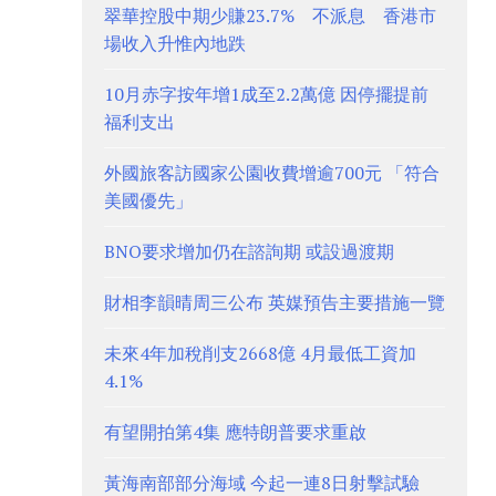
翠華控股中期少賺23.7% 不派息 香港市
場收入升惟內地跌
10月赤字按年增1成至2.2萬億 因停擺提前
福利支出
外國旅客訪國家公園收費增逾700元 「符合
美國優先」
BNO要求增加仍在諮詢期 或設過渡期
財相李韻晴周三公布 英媒預告主要措施一覽
未來4年加稅削支2668億 4月最低工資加
4.1%
有望開拍第4集 應特朗普要求重啟
黃海南部部分海域 今起一連8日射擊試驗