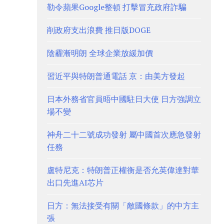
勒令蘋果Google整頓 打擊冒充政府詐騙
削政府支出浪費 推日版DOGE
陰霾漸明朗 全球企業放緩加價
習近平與特朗普通電話 京：由美方發起
日本外務省官員晤中國駐日大使 日方強調立
場不變
神舟二十二號成功發射 屬中國首次應急發射
任務
盧特尼克：特朗普正權衡是否允英偉達對華
出口先進AI芯片
日方：無法接受有關「敵國條款」的中方主
張