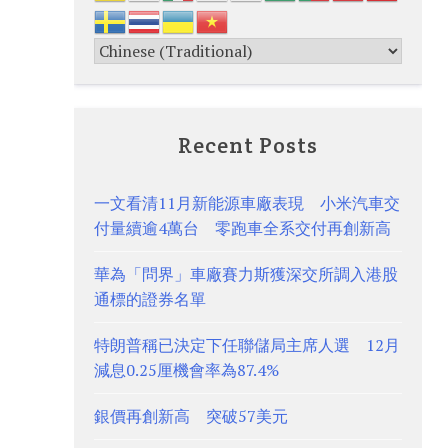
Recent Posts
一文看清11月新能源車廠表現 小米汽車交
付量續逾4萬台 零跑車全系交付再創新高
華為「問界」車廠賽力斯獲深交所調入港股
通標的證券名單
特朗普稱已決定下任聯儲局主席人選 12月
減息0.25厘機會率為87.4%
銀價再創新高 突破57美元