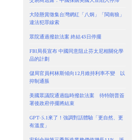
交易商透露：中國採購美國大豆陷入停滯
大陸懸賞徵集台灣網紅「八炯」「閩南狼」
違法犯罪線索
眾院通過撥款法案 終結43日停擺
FBI局長宣布 中國同意阻止芬太尼相關化學
品的計劃
儲局官員柯林斯傾向12月維持利率不變 以
抑制通脹
美國眾議院通過臨時撥款法案 待特朗普簽
署後政府停擺將結束
GPT-5.1來了！強調對話體驗「更自然、更
有溫度」
宏利金融第三季新造業務價值增長11% 派