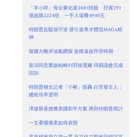
「羊小咩」母企量化派2685招股 孖展291
億超購2224倍、一手入場費4949元
特朗普反駁保守派 撐引進專才體現MAGA精
神
擬擴大離岸油氣鑽探 規模遠超拜登時期
新潟同意重啟柏崎刈羽核電廠 待縣議會完成
諮詢
特朗普稱女記者「小豬」捱轟 白宮發言人：
總統坦率透明
澤連斯基接獲美國和平方案 將與特朗普商討
一文看懂俄美如何表態
高市稱政府立場一貫 北京促立即收回錯誤言