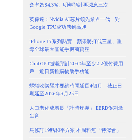
會率為84.3%、明年預計再減息三次
英偉達：Nvidia AI芯片領先業界一代 對
Google TPU成功感到高興
iPhone 17系列熱賣 蘋果將打低三星、重
奪全球最大智能手機商寶座
ChatGPT據報預計2030年至少2.2億付費用
戶 近日新推購物助手功能
螞蟻收購耀才要約時間延長4個月 截止日
期延至2026年3月25日
人口老化成增長「計時炸彈」 EBRD促刺激
生育
烏修訂19點和平方案 本周料無「特澤會」