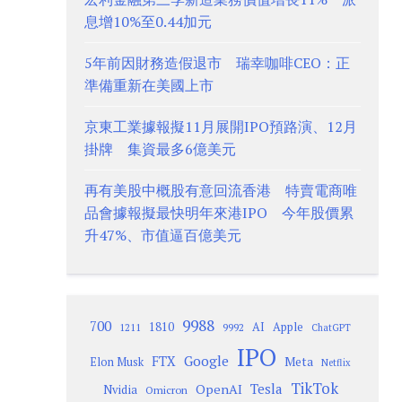
息增10%至0.44加元
5年前因財務造假退市 瑞幸咖啡CEO：正
準備重新在美國上市
京東工業據報擬11月展開IPO預路演、12月
掛牌 集資最多6億美元
再有美股中概股有意回流香港 特賣電商唯
品會據報擬最快明年來港IPO 今年股價累
升47%、市值逼百億美元
9988
700
1810
AI
Apple
1211
9992
ChatGPT
IPO
Google
FTX
Meta
Elon Musk
Netflix
TikTok
Tesla
OpenAI
Nvidia
Omicron