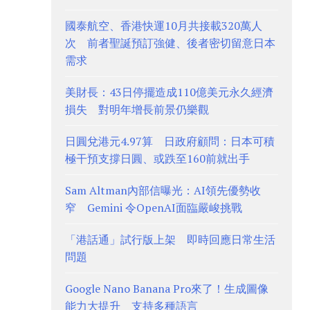
國泰航空、香港快運10月共接載320萬人
次 前者聖誕預訂強健、後者密切留意日本
需求
美財長：43日停擺造成110億美元永久經濟
損失 對明年增長前景仍樂觀
日圓兌港元4.97算 日政府顧問：日本可積
極干預支撐日圓、或跌至160前就出手
Sam Altman內部信曝光：AI領先優勢收
窄 Gemini 令OpenAI面臨嚴峻挑戰
「港話通」試行版上架 即時回應日常生活
問題
Google Nano Banana Pro來了！生成圖像
能力大提升 支持多種語言