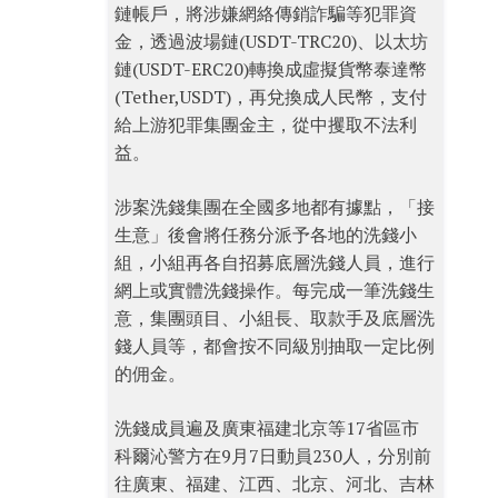
鏈帳戶，將涉嫌網絡傳銷詐騙等犯罪資
金，透過波場鏈(USDT-TRC20)、以太坊
鏈(USDT-ERC20)轉換成虛擬貨幣泰達幣
(Tether,USDT)，再兌換成人民幣，支付
給上游犯罪集團金主，從中攫取不法利
益。
涉案洗錢集團在全國多地都有據點，「接
生意」後會將任務分派予各地的洗錢小
組，小組再各自招募底層洗錢人員，進行
網上或實體洗錢操作。每完成一筆洗錢生
意，集團頭目、小組長、取款手及底層洗
錢人員等，都會按不同級別抽取一定比例
的佣金。
洗錢成員遍及廣東福建北京等17省區市
科爾沁警方在9月7日動員230人，分別前
往廣東、福建、江西、北京、河北、吉林