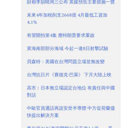
財相李韻晴周三公布 英媒預告主要措施一覽
未來4年加稅削支2668億 4月最低工資加
4.1%
有望開拍第4集 應特朗普要求重啟
黃海南部部分海域 今起一連8日射擊試驗
貝森特：美國在台灣問題立場並無改變
台灣抗日片《賽德克·巴萊》 下月大陸上映
高市︰日本無立場認定台地位 有責任與中國
對話
中歐官員通話再談安世半導體 中方促荷蘭儘
快提出解決方案