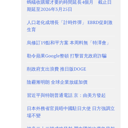
螞蟻收購耀才要約時間延長4個月 截止日
期延至2026年3月25日
人口老化成增長「計時炸彈」 EBRD促刺激
生育
烏修訂19點和平方案 本周料無「特澤會」
勒令蘋果Google整頓 打擊冒充政府詐騙
削政府支出浪費 推日版DOGE
陰霾漸明朗 全球企業放緩加價
習近平與特朗普通電話 京：由美方發起
日本外務省官員晤中國駐日大使 日方強調立
場不變