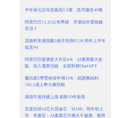
半年港元定存息最高3.3厘 跌市賺息49萬
阿里巴巴11.25公布季績 市場估外賣燒錢
見頂？
花旗料美滙指數3個月預測97.58 明年上半年
低見94
阿里巴巴股價曾大升近6% AI應用擬大改
版、加入電商功能 全面對標ChatGPT
騰訊第3季營收按年增15% 經調整純利
705.5億人幣大勝預期
滬指午後持續上揚 刷新10年新高
百度自研AI芯片昆侖芯「M100」明年初上
市 李彥宏：AI產業芯片獨大不健康、應用