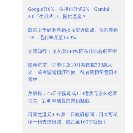
Google升6%、盤後再升逾2% Gemini
3.0「生成式UI」開始產金？
蔚來上季經調整虧損收窄近四成、盤前彈逾
4% 毛利率升至13.9%
文遠知行：收入增144% 阿布扎比盈虧平衡
國泰航空、香港快運10月共接載320萬人
次 前者聖誕預訂強健、後者密切留意日本
需求
美財長：43日停擺造成110億美元永久經濟
損失 對明年增長前景仍樂觀
日圓兌港元4.97算 日政府顧問：日本可積
極干預支撐日圓、或跌至160前就出手