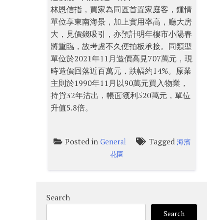
林恩信指，買家為同區首置家庭客，鍾情
單位享東南海景，加上實用率高，廳大房
大，見價錢吸引，亦預計明年樓市小陽春
將重臨，故考慮不久便拍板承接。同類型
單位於2021年11月造價高見707萬元，現
時造價回落近百萬元，跌幅約14%。原業
主則於1990年11月以90萬元買入物業，
持貨32年沽出，帳面獲利520萬元，單位
升值5.8倍。
Posted in
Tagged
General
海濱
花園
Search
Search