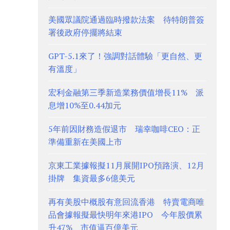
美國眾議院通過臨時撥款法案 待特朗普簽
署後政府停擺將結束
GPT-5.1來了！強調對話體驗「更自然、更
有溫度」
宏利金融第三季新造業務價值增長11% 派
息增10%至0.44加元
5年前因財務造假退市 瑞幸咖啡CEO：正
準備重新在美國上市
京東工業據報擬11月展開IPO預路演、12月
掛牌 集資最多6億美元
再有美股中概股有意回流香港 特賣電商唯
品會據報擬最快明年來港IPO 今年股價累
升47%、市值逼百億美元