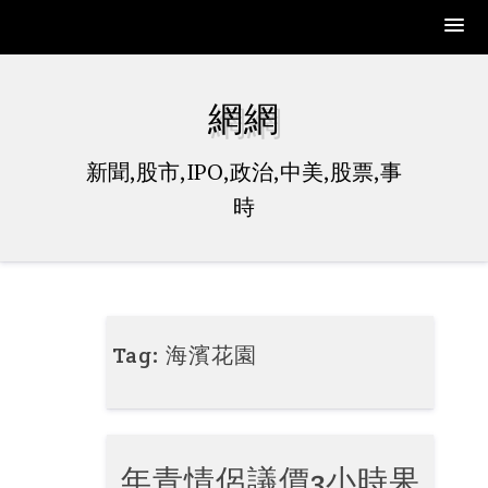
Skip
to
網網
content
新聞,股市,IPO,政治,中美,股票,事
時
Tag:
海濱花園
年青情侶議價3小時果