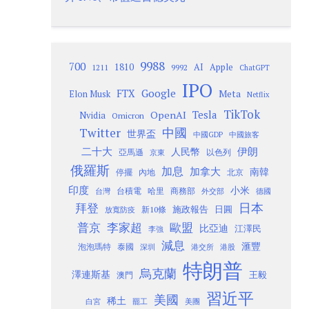
9988
700
1810
AI
Apple
1211
9992
ChatGPT
IPO
Google
FTX
Meta
Elon Musk
Netflix
TikTok
Tesla
OpenAI
Nvidia
Omicron
Twitter
中國
世界盃
中國GDP
中國旅客
二十大
伊朗
人民幣
以色列
亞馬遜
京東
俄羅斯
加息
加拿大
南韓
內地
停擺
北京
印度
小米
台灣
台積電
哈里
商務部
外交部
德國
日本
拜登
施政報告
日圓
新10條
放寬防疫
歐盟
普京
李家超
比亞迪
江澤民
李強
減息
滙豐
泡泡瑪特
泰國
深圳
港股
港交所
特朗普
烏克蘭
澤連斯基
澳門
王毅
習近平
美國
稀土
白宮
罷工
美團