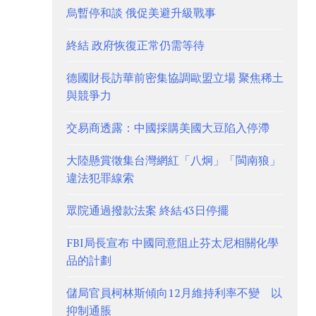
烏暫停和談 俄促美避升級戰事
終結 政府恢復正常仍需等待
德國財長訪華前密集協調歐盟立場 聚焦稀土
與競爭力
交易商透露：中國採購美國大豆陷入停滯
大陸懸賞徵集台灣網紅「八炯」「閩南狼」
違法犯罪線索
眾院通過撥款法案 終結43日停擺
FBI局長宣布 中國同意阻止芬太尼相關化學
品的計劃
儲局官員柯林斯傾向12月維持利率不變 以
抑制通脹