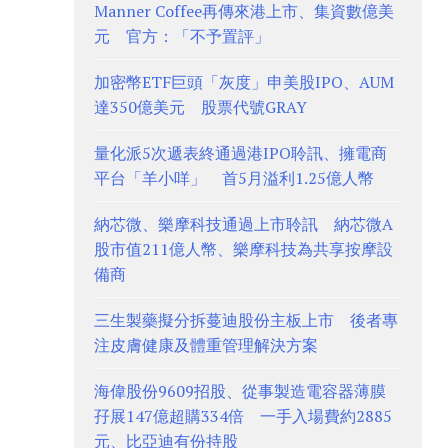
Manner Coffee再傳來港上市、集資數億美
元 官方：「不予置評」
加密幣ETF巨頭「灰度」申美股IPO、AUM
達350億美元 股票代號GRAY
量化派5次遞表終通過港IPO聆訊、擁電商
平台「羊小咩」 首5月溢利1.25億人幣
納芯微、樂摩科技通過上市聆訊 納芯微A
股市值211億人幣、樂摩科技為共享按摩設
備商
三生製藥擬分拆蔓迪股份主板上市 後者專
注皮膚健康及體重管理解決方案
海偉股份9609招股、從事製造電容器薄膜
孖展147億超購334倍 一手入場費約2885
元、比亞迪有份持股