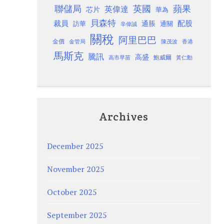
聯儲局
蘋果
英國
英偉達
芯片
華為
貝森特
裁員
配股
通脹
訪華
通關
辛偉誠
關稅
阿里巴巴
金價
金管局
香港
陳茂波
馬斯克
騰訊
高盛
高市早苗
鮑威爾
黃仁勳
Archives
December 2025
November 2025
October 2025
September 2025