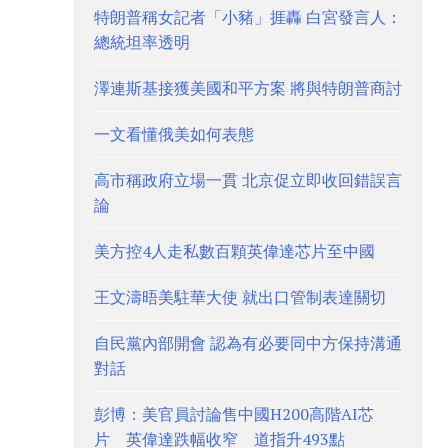
特朗普稱女記者「小豬」捱轟 白宮發言人：
總統坦率透明
澤連斯基接獲美國和平方案 將與特朗普商討
一文看懂俄美如何表態
高市稱政府立場一貫 北京促立即收回錯誤言
論
美方控4人走私數百顆英偉達芯片至中國
王文濤晤美駐華大使 就出口管制表達關切
自民黨內部開會 認為有必要同中方保持溝通
對話
彭博：美官員討論售中國H200高階AI芯
片 英偉達跌幅收窄 道指升493點