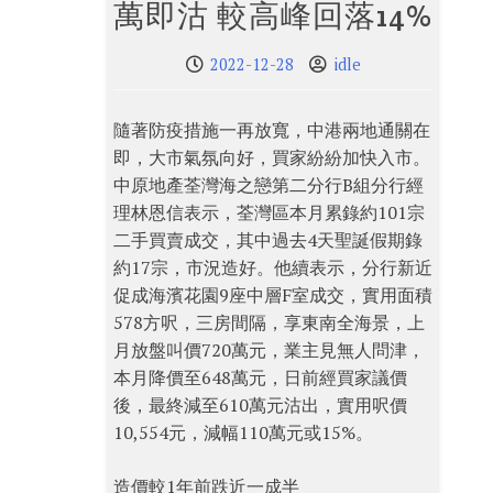
萬即沽 較高峰回落14%
2022-12-28
idle
隨著防疫措施一再放寬，中港兩地通關在
即，大市氣氛向好，買家紛紛加快入市。
中原地產荃灣海之戀第二分行B組分行經
理林恩信表示，荃灣區本月累錄約101宗
二手買賣成交，其中過去4天聖誕假期錄
約17宗，市況造好。他續表示，分行新近
促成海濱花園9座中層F室成交，實用面積
578方呎，三房間隔，享東南全海景，上
月放盤叫價720萬元，業主見無人問津，
本月降價至648萬元，日前經買家議價
後，最終減至610萬元沽出，實用呎價
10,554元，減幅110萬元或15%。
造價較1年前跌近一成半