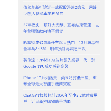
佑駕創新折讓近一成配股淨籌2億元 用於
L4無人物流車業務發展
57年歷史「頂好大光麵」宣布結束營運 去
年曾嘆難敵內地平價貨
哈塞特成儲局新任主席大熱門 12月減息機
會率為84.3%、明年預計再減息三次
英偉達：Nvidia AI芯片領先業界一代 對
Google TPU成功感到高興
iPhone 17系列熱賣 蘋果將打低三星、重
奪全球最大智能手機商寶座
ChatGPT據報預計2030年至少2.2億付費用
戶 近日新推購物助手功能