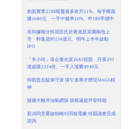
創新實業2788暗盤最多收升31%、每手帳面
賺1680元 一手中籤率10%、申180手穩中
長和據報分拆屈臣氏於香港及英國兩地上
市 料集資約156億元、明年上半年啟動
IPO
「羊小咩」母企量化派2685招股 孖展291
億超購2224倍、一手入場費4949元
特朗普反駁保守派 撐引進專才體現MAGA精
神
擬擴大離岸油氣鑽探 規模遠超拜登時期
新潟同意重啟柏崎刈羽核電廠 待縣議會完成
諮詢