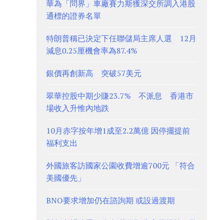
華為「問界」車廠賽力斯獲深交所調入港股
通標的證券名單
特朗普稱已決定下任聯儲局主席人選 12月
減息0.25厘機會率為87.4%
銀價再創新高 突破57美元
翠華控股中期少賺23.7% 不派息 香港市
場收入升惟內地跌
10月赤字按年增1成至2.2萬億 因停擺提前
福利支出
外國旅客訪國家公園收費增逾700元 「符合
美國優先」
BNO要求增加仍在諮詢期 或設過渡期