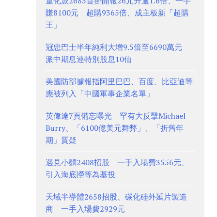
量化派2685首掛開報26元升逾1.6倍、一手
賺8100元 超購9365倍、成主板新「超購
王」
冠忠巴士半年純利大增9.5倍至6690萬元
派中期息連特別股息10仙
美國防部據報指阿里巴巴、百度、比亞迪等
應被列入「中國軍事企業名單」
英偉達7頁備忘曝光 罕有大反擊Michael
Burry、「6100億美元舞弊」、「折舊年
期」質疑
遇見小麵2408招股 一手入場費3556元、
引入海底撈等為基投
天域半導體2658招股、碳化硅外延片製造
商 一手入場費2929元