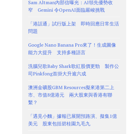
Sam Altman內部信曝光：AI領先優勢收
窄 Gemini 令OpenAI面臨嚴峻挑戰
「港話通」試行版上架 即時回應日常生活
問題
Google Nano Banana Pro來了！生成圖像
能力大提升 支持多種語言
洗腦兒歌Baby Shark歌紅股價更勁 製作公
司Pinkfong首掛大升逾六成
澳洲金礦股GBM Resources擬來港第二上
市、市值8億港元 兩大股東與香港有聯
繫？
「遇見小麵」據報已展開預路演、擬集1億
美元 股東包括碧桂園九毛九