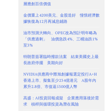
層應創百倍價值
金價重上4200美元、金股造好 憧憬經濟數
據恢復為12月再減息鋪路
油市預測大轉向、OPEC改為預計明年略為
「供應過剩」 油價急跌4%、三桶油跌1%
至3%
特朗普簽署臨時撥款法案 結束美國史上最
長政府停擺 美期向好
NVIDIA供應商中際旭創據報選定投行A+H
香港上市、擬集至少234億港元 A股年內
累升2.8倍、市值逼5300億人幣
高盛：AI投資回報成疑 企業應用落後於需
求 槓桿與循環投資為潛在風險