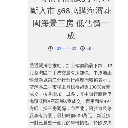
斷入市 568萬購海濱花
園海景三房 低估價一
成
2023-01-02
idle
受通關消息推動，加上樓價顯著下跌，12
月荃灣區二手成交量有所加快。中原地產
愉景新城第二分行分行經理周毅麒表示，
荃灣區二手市場上月錄得超過100宗買賣
成交，按月增加一成多，其中該行新近促
海濱花園9座高層A室成交，實用面積497
方呎，採三房間隔，向西北，附雅致裝修
及享有海景，最初叫價680萬元，新近獲
一對已覓盤一個月的年輕情侶，於除夕周