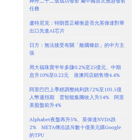
神舟二十二號成功發射 屬中國首次應急發射
任務
盧特尼克：特朗普正權衡是否允英偉達對華
出口先進AI芯片
日方：無法接受有關「敵國條款」的中方主
張
周大福珠寶半年多賺0.2%至25億元、中期
息升10%至0.22元 港澳同店銷售增4.4%
阿里巴巴上季經調整純利跌72%至103.5億
人幣遜預期 雲智能集團收入升34% 阿里
美股盤前升4%
Alphabet夜盤再升3%、英偉達NVDA跌
2% META傳洽談斥數十億美元購Google
的TPU