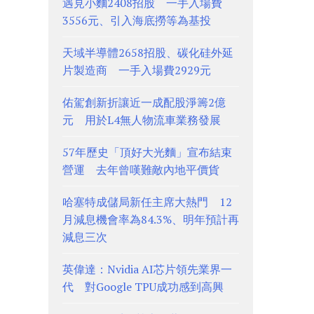
遇見小麵2408招股 一手入場費
3556元、引入海底撈等為基投
天域半導體2658招股、碳化硅外延
片製造商 一手入場費2929元
佑駕創新折讓近一成配股淨籌2億
元 用於L4無人物流車業務發展
57年歷史「頂好大光麵」宣布結束
營運 去年曾嘆難敵內地平價貨
哈塞特成儲局新任主席大熱門 12
月減息機會率為84.3%、明年預計再
減息三次
英偉達：Nvidia AI芯片領先業界一
代 對Google TPU成功感到高興