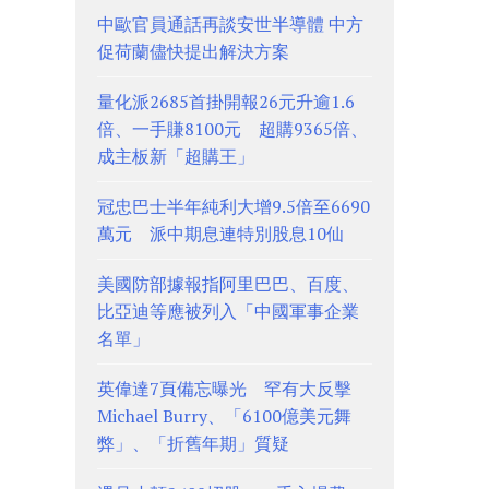
中歐官員通話再談安世半導體 中方
促荷蘭儘快提出解決方案
量化派2685首掛開報26元升逾1.6
倍、一手賺8100元 超購9365倍、
成主板新「超購王」
冠忠巴士半年純利大增9.5倍至6690
萬元 派中期息連特別股息10仙
美國防部據報指阿里巴巴、百度、
比亞迪等應被列入「中國軍事企業
名單」
英偉達7頁備忘曝光 罕有大反擊
Michael Burry、「6100億美元舞
弊」、「折舊年期」質疑