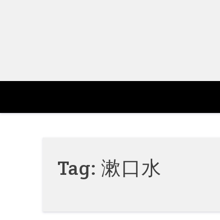
Skip
to
content
Tag:
漱口水