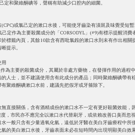
、氯己定和聚維酮碘等，聲稱有助減少口腔內的細菌。
(CPC)或氯己定的漱口水後，可能使牙齒染有漬斑及味覺受短暫
定作為主要殺菌成分的「CORSODYL」(#9)有標示提醒消費
於標籤內頁，其餘10款含有西吡氯銨的漱口水則未有作出相關
清晰提示。
使用
酮碘作為主要的殺菌成分，其屬於非處方藥物，在發揮作用的過程
病的人士，並不建議使用含有此成分的產品；同時聚維酮碘帶有
帶有聚維酮碘漱口水前，建議先把假牙或牙箍除下。
效無直接關係，含有酒精成份的漱口水不一定有更好殺菌效能，
的濃度，市民亦不應完全以漱口水代替刷牙，或依賴改善口臭而忽
口水一般只含有少量過氧化氫，遠低於牙醫在美白牙齒療程中所
化氫的美白漱口水後，牙齒表面未必在短時間內出現明顯美白效