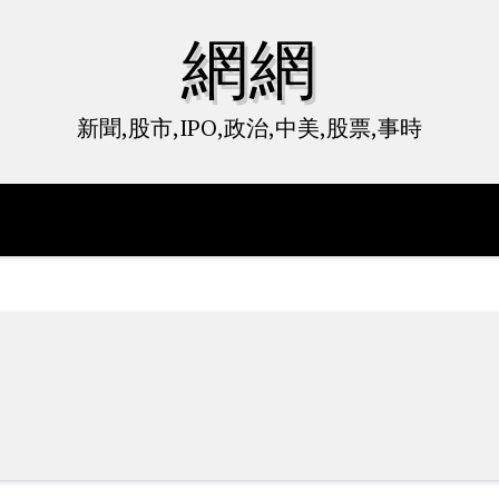
網網
新聞,股市,IPO,政治,中美,股票,事時