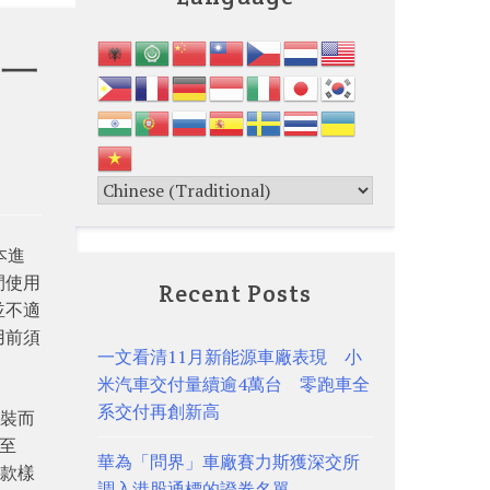
一
本進
間使用
Recent Posts
並不適
用前須
一文看清11月新能源車廠表現 小
米汽車交付量續逾4萬台 零跑車全
系交付再創新高
縮裝而
升至
華為「問界」車廠賽力斯獲深交所
2款樣
調入港股通標的證券名單