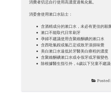
消費者切忌自行使用高濃度過氧化氫。
消委會使用漱口水貼士：
含酒精成分的漱口水，未必有更佳的殺
漱口不能取代日常刷牙
孕婦不建議使用含聚維酮碘的漱口水
含西吡氯銨或氯己定或致牙漬損味覺
美白漱口水遠低於牙醫美白療程的濃度
含聚維酮碘漱口水或令假牙或牙箍變色
除根據醫生指引外，6歲以下兒童不建議
Posted