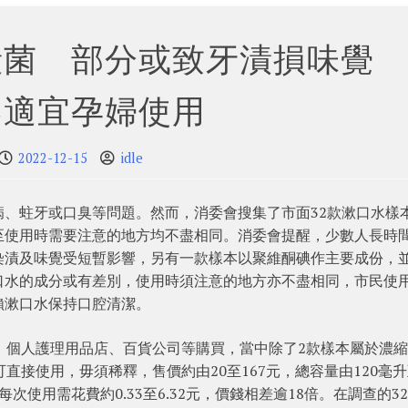
殺菌 部分或致牙漬損味覺 
不適宜孕婦使用
2022-12-15
idle
、蛀牙或口臭等問題。然而，消委會搜集了市面32款漱口水樣
至使用時需要注意的地方均不盡相同。消委會提醒，少數人長時
染漬及味覺受短暫影響，另有一款樣本以聚維酮碘作主要成份，
口水的成分或有差別，使用時須注意的地方亦不盡相同，市民使
賴漱口水保持口腔清潔。
、個人護理用品店、百貨公司等購買，當中除了2款樣本屬於濃
直接使用，毋須稀釋，售價約由20至167元，總容量由120毫
次使用需花費約0.33至6.32元，價錢相差逾18倍。在調查的3