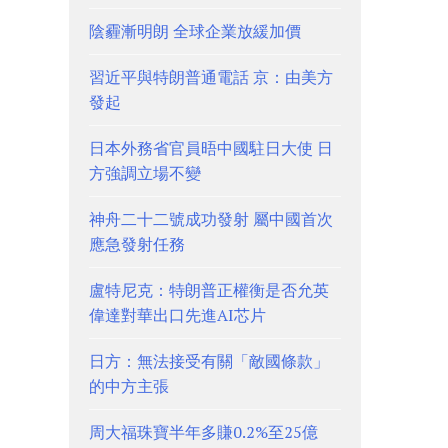
陰霾漸明朗 全球企業放緩加價
習近平與特朗普通電話 京：由美方
發起
日本外務省官員晤中國駐日大使 日
方強調立場不變
神舟二十二號成功發射 屬中國首次
應急發射任務
盧特尼克：特朗普正權衡是否允英
偉達對華出口先進AI芯片
日方：無法接受有關「敵國條款」
的中方主張
周大福珠寶半年多賺0.2%至25億