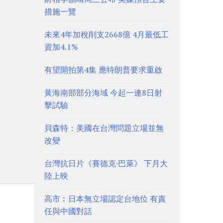
措施一覽
未來4年加稅削支2668億 4月最低工
資加4.1%
有望開拍第4集 應特朗普要求重啟
黃海南部部分海域 今起一連8日射
擊試驗
貝森特：美國在台灣問題立場並無
改變
台灣抗日片《賽德克·巴萊》 下月大
陸上映
高市︰日本無立場認定台地位 有責
任與中國對話