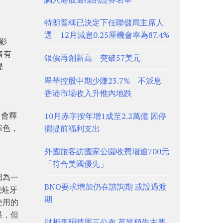
特朗普稱已決定下任聯儲局主席人
選 12月減息0.25厘機會率為87.4%
影
者有
銀價再創新高 突破57美元
提
翠華控股中期少賺23.7% 不派息
香港市場收入升惟內地跌
中會釋
10月赤字按年增1成至2.2萬億 因停
棕色，
擺提前福利支出
外國旅客訪國家公園收費增逾700元
「符合美國優先」
因為一
BNO要求增加仍在諮詢期 或設過渡
視蛀牙
期
使用的
果，但
財相李韻晴周三公布 英媒預告主要