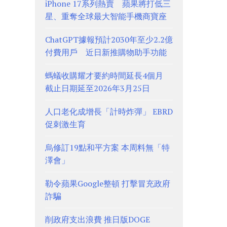
iPhone 17系列熱賣 蘋果將打低三
星、重奪全球最大智能手機商寶座
ChatGPT據報預計2030年至少2.2億
付費用戶 近日新推購物助手功能
螞蟻收購耀才要約時間延長4個月
截止日期延至2026年3月25日
人口老化成增長「計時炸彈」 EBRD
促刺激生育
烏修訂19點和平方案 本周料無「特
澤會」
勒令蘋果Google整頓 打擊冒充政府
詐騙
削政府支出浪費 推日版DOGE