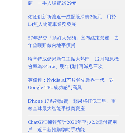
商 一手入場費2929元
佑駕創新折讓近一成配股淨籌2億元 用於
L4無人物流車業務發展
57年歷史「頂好大光麵」宣布結束營運 去
年曾嘆難敵內地平價貨
哈塞特成儲局新任主席大熱門 12月減息機
會率為84.3%、明年預計再減息三次
英偉達：Nvidia AI芯片領先業界一代 對
Google TPU成功感到高興
iPhone 17系列熱賣 蘋果將打低三星、重
奪全球最大智能手機商寶座
ChatGPT據報預計2030年至少2.2億付費用
戶 近日新推購物助手功能