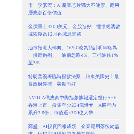
市 李彥宏：AI產業芯片獨大不健康、應用
層應創百倍價值
金價重上4200美元、金股造好 憧憬經濟數
據恢復為12月再減息鋪路
油市預測大轉向、OPEC改為預計明年略為
「供應過剩」 油價急跌4%、三桶油跌1%
至3%
特朗普簽署臨時撥款法案 結束美國史上最
長政府停擺 美期向好
NVIDIA供應商中際旭創據報選定投行A+H
香港上市、擬集至少234億港元 A股年內
累升2.8倍、市值逼5300億人幣
高盛：AI投資回報成疑 企業應用落後於需
求 槓桿與循環投資為潛在風險