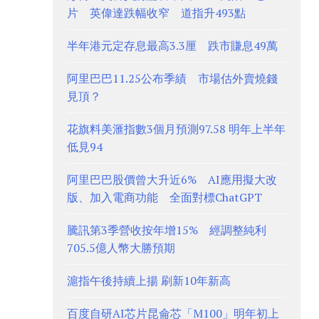
片 英偉達跌幅收窄 道指升493點
半年港元定存息最高3.3厘 跌市賺息49萬
阿里巴巴11.25公布季績 市場估外賣燒錢
見頂？
花旗料美滙指數3個月預測97.58 明年上半年
低見94
阿里巴巴股價曾大升近6% AI應用擬大改
版、加入電商功能 全面對標ChatGPT
騰訊第3季營收按年增15% 經調整純利
705.5億人幣大勝預期
滬指午後持續上揚 刷新10年新高
百度自研AI芯片昆侖芯「M100」明年初上