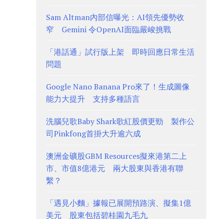
Sam Altman內部信曝光：AI領先優勢收
窄 Gemini 令OpenAI面臨嚴峻挑戰
「港話通」試行版上架 即時回應日常生活
問題
Google Nano Banana Pro來了！生成圖像
能力大提升 支持多種語言
洗腦兒歌Baby Shark歌紅股價更勁 製作公
司Pinkfong首掛大升逾六成
澳洲金礦股GBM Resources擬來港第二上
市、市值8億港元 兩大股東與香港有聯
繫？
「遇見小麵」據報已展開預路演、擬集1億
美元 股東包括碧桂園九毛九