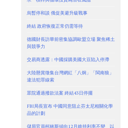
烏暫停和談 俄促美避升級戰事
終結 政府恢復正常仍需等待
德國財長訪華前密集協調歐盟立場 聚焦稀土
與競爭力
交易商透露：中國採購美國大豆陷入停滯
大陸懸賞徵集台灣網紅「八炯」「閩南狼」
違法犯罪線索
眾院通過撥款法案 終結43日停擺
FBI局長宣布 中國同意阻止芬太尼相關化學
品的計劃
儲局官員柯林斯傾向12月維持利率不變 以