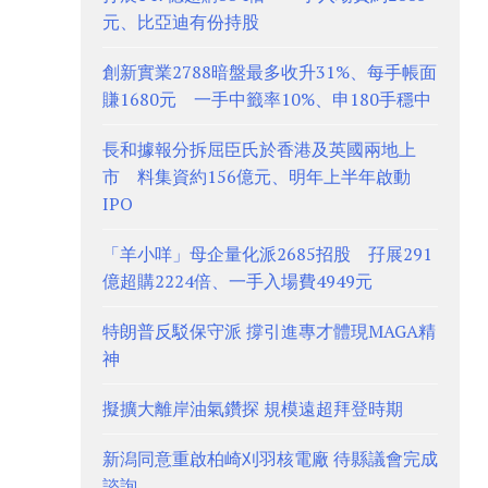
元、比亞迪有份持股
創新實業2788暗盤最多收升31%、每手帳面
賺1680元 一手中籤率10%、申180手穩中
長和據報分拆屈臣氏於香港及英國兩地上
市 料集資約156億元、明年上半年啟動
IPO
「羊小咩」母企量化派2685招股 孖展291
億超購2224倍、一手入場費4949元
特朗普反駁保守派 撐引進專才體現MAGA精
神
擬擴大離岸油氣鑽探 規模遠超拜登時期
新潟同意重啟柏崎刈羽核電廠 待縣議會完成
諮詢