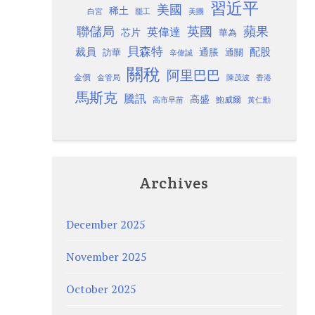
習近平
美國
稀土
白宮
罷工
美團
聯儲局
蘋果
英國
英偉達
芯片
華為
貝森特
裁員
配股
通脹
訪華
通關
辛偉誠
關稅
阿里巴巴
金價
金管局
香港
陳茂波
馬斯克
騰訊
高盛
高市早苗
鮑威爾
黃仁勳
Archives
December 2025
November 2025
October 2025