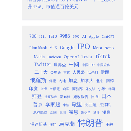
升47%、市值逼百億美元
9988
700
1810
AI
Apple
1211
9992
ChatGPT
IPO
Google
FTX
Meta
Elon Musk
Netflix
TikTok
Tesla
OpenAI
Nvidia
Omicron
Twitter
中國
世界盃
中國GDP
中國旅客
二十大
伊朗
人民幣
以色列
亞馬遜
京東
俄羅斯
加息
加拿大
南韓
內地
停擺
北京
印度
小米
台灣
台積電
哈里
商務部
外交部
德國
日本
拜登
施政報告
日圓
新10條
放寬防疫
歐盟
普京
李家超
比亞迪
江澤民
李強
減息
滙豐
泡泡瑪特
泰國
深圳
港股
港交所
特朗普
烏克蘭
澤連斯基
澳門
王毅