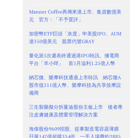
Manner Coffee再傳來港上市、集資數億美
元 官方：「不予置評」
加密幣ETF巨頭「灰度」申美股IPO、AUM
達350億美元 股票代號GRAY
量化派5次遞表終通過港IPO聆訊、擁電商
平台「羊小咩」 首5月溢利1.25億人幣
納芯微、樂摩科技通過上市聆訊 納芯微A
股市值211億人幣、樂摩科技為共享按摩設
備商
三生製藥擬分拆蔓迪股份主板上市 後者專
注皮膚健康及體重管理解決方案
海偉股份9609招股、從事製造電容器薄膜
孖展147億超購334倍 一手入場費約2885