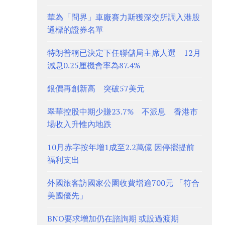
華為「問界」車廠賽力斯獲深交所調入港股
通標的證券名單
特朗普稱已決定下任聯儲局主席人選 12月
減息0.25厘機會率為87.4%
銀價再創新高 突破57美元
翠華控股中期少賺23.7% 不派息 香港市
場收入升惟內地跌
10月赤字按年增1成至2.2萬億 因停擺提前
福利支出
外國旅客訪國家公園收費增逾700元 「符合
美國優先」
BNO要求增加仍在諮詢期 或設過渡期