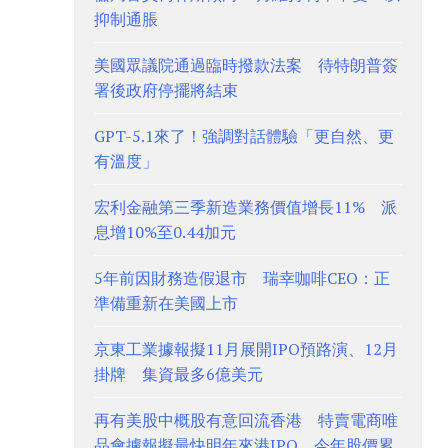
抑制通脹
美國眾議院通過臨時撥款法案 待特朗普簽
署後政府停擺將結束
GPT-5.1來了！強調對話體驗「更自然、更
有溫度」
宏利金融第三季新造業務價值增長11% 派
息增10%至0.44加元
5年前因財務造假退市 瑞幸咖啡CEO：正
準備重新在美國上市
京東工業據報擬11月展開IPO預路演、12月
掛牌 集資最多6億美元
再有美股中概股有意回流香港 特賣電商唯
品會據報擬最快明年來港IPO 今年股價累