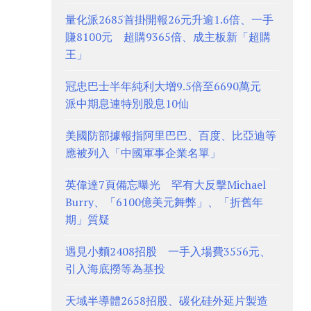
量化派2685首掛開報26元升逾1.6倍、一手
賺8100元 超購9365倍、成主板新「超購
王」
冠忠巴士半年純利大增9.5倍至6690萬元
派中期息連特別股息10仙
美國防部據報指阿里巴巴、百度、比亞迪等
應被列入「中國軍事企業名單」
英偉達7頁備忘曝光 罕有大反擊Michael
Burry、「6100億美元舞弊」、「折舊年
期」質疑
遇見小麵2408招股 一手入場費3556元、
引入海底撈等為基投
天域半導體2658招股、碳化硅外延片製造