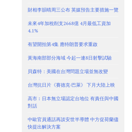
財相李韻晴周三公布 英媒預告主要措施一覽
未來4年加稅削支2668億 4月最低工資加
4.1%
有望開拍第4集 應特朗普要求重啟
黃海南部部分海域 今起一連8日射擊試驗
貝森特：美國在台灣問題立場並無改變
台灣抗日片《賽德克·巴萊》 下月大陸上映
高市︰日本無立場認定台地位 有責任與中國
對話
中歐官員通話再談安世半導體 中方促荷蘭儘
快提出解決方案