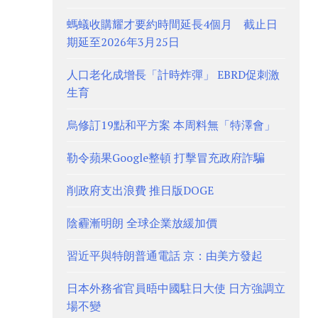
螞蟻收購耀才要約時間延長4個月 截止日
期延至2026年3月25日
人口老化成增長「計時炸彈」 EBRD促刺激
生育
烏修訂19點和平方案 本周料無「特澤會」
勒令蘋果Google整頓 打擊冒充政府詐騙
削政府支出浪費 推日版DOGE
陰霾漸明朗 全球企業放緩加價
習近平與特朗普通電話 京：由美方發起
日本外務省官員晤中國駐日大使 日方強調立
場不變