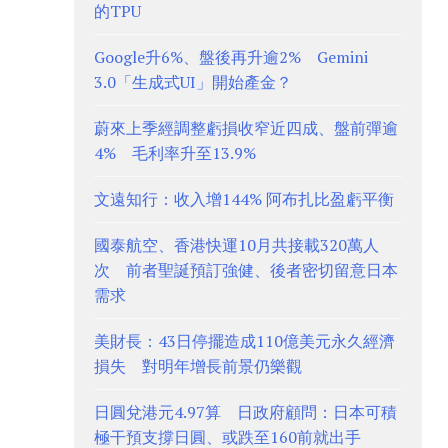
的TPU
Google升6%、盤後再升逾2% Gemini
3.0「生成式UI」開始產金？
蔚來上季經調整虧損收窄近四成、盤前彈逾
4% 毛利率升至13.9%
文遠知行：收入增144% 阿布扎比盈虧平衡
國泰航空、香港快運10月共接載320萬人
次 前者聖誕預訂強健、後者密切留意日本
需求
美財長：43日停擺造成110億美元永久經濟
損失 對明年增長前景仍樂觀
日圓兌港元4.97算 日政府顧問：日本可積
極干預支撐日圓、或跌至160前就出手