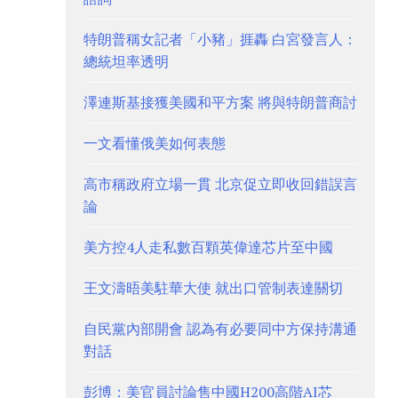
特朗普稱女記者「小豬」捱轟 白宮發言人：
總統坦率透明
澤連斯基接獲美國和平方案 將與特朗普商討
一文看懂俄美如何表態
高市稱政府立場一貫 北京促立即收回錯誤言
論
美方控4人走私數百顆英偉達芯片至中國
王文濤晤美駐華大使 就出口管制表達關切
自民黨內部開會 認為有必要同中方保持溝通
對話
彭博：美官員討論售中國H200高階AI芯