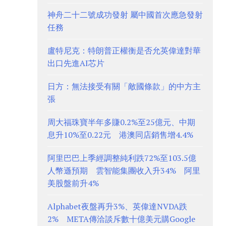
神舟二十二號成功發射 屬中國首次應急發射
任務
盧特尼克：特朗普正權衡是否允英偉達對華
出口先進AI芯片
日方：無法接受有關「敵國條款」的中方主
張
周大福珠寶半年多賺0.2%至25億元、中期
息升10%至0.22元 港澳同店銷售增4.4%
阿里巴巴上季經調整純利跌72%至103.5億
人幣遜預期 雲智能集團收入升34% 阿里
美股盤前升4%
Alphabet夜盤再升3%、英偉達NVDA跌
2% META傳洽談斥數十億美元購Google