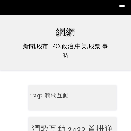
Skip
to
網網
content
新聞,股市,IPO,政治,中美,股票,事
時
Tag:
潤歌互動
潤歌互動 2422 首掛逆