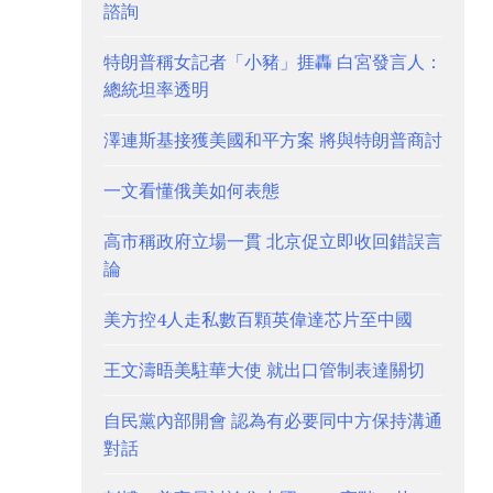
諮詢
特朗普稱女記者「小豬」捱轟 白宮發言人：
總統坦率透明
澤連斯基接獲美國和平方案 將與特朗普商討
一文看懂俄美如何表態
高市稱政府立場一貫 北京促立即收回錯誤言
論
美方控4人走私數百顆英偉達芯片至中國
王文濤晤美駐華大使 就出口管制表達關切
自民黨內部開會 認為有必要同中方保持溝通
對話