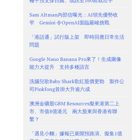
極干預支撐日圓、或跌至160前就出手
Sam Altman內部信曝光：AI領先優勢收
窄 Gemini 令OpenAI面臨嚴峻挑戰
「港話通」試行版上架 即時回應日常生活
問題
Google Nano Banana Pro來了！生成圖像
能力大提升 支持多種語言
洗腦兒歌Baby Shark歌紅股價更勁 製作公
司Pinkfong首掛大升逾六成
澳洲金礦股GBM Resources擬來港第二上
市、市值8億港元 兩大股東與香港有聯
繫？
「遇見小麵」據報已展開預路演、擬集1億