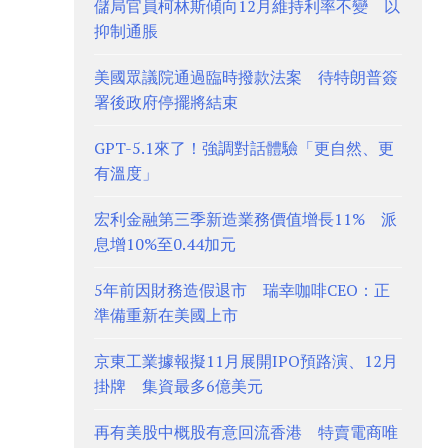
儲局官員柯林斯傾向12月維持利率不變 以
抑制通脹
美國眾議院通過臨時撥款法案 待特朗普簽
署後政府停擺將結束
GPT-5.1來了！強調對話體驗「更自然、更
有溫度」
宏利金融第三季新造業務價值增長11% 派
息增10%至0.44加元
5年前因財務造假退市 瑞幸咖啡CEO：正
準備重新在美國上市
京東工業據報擬11月展開IPO預路演、12月
掛牌 集資最多6億美元
再有美股中概股有意回流香港 特賣電商唯