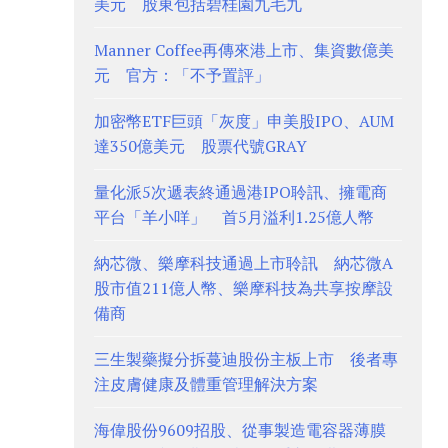
美元 股東包括碧桂園九毛九
Manner Coffee再傳來港上市、集資數億美
元 官方：「不予置評」
加密幣ETF巨頭「灰度」申美股IPO、AUM
達350億美元 股票代號GRAY
量化派5次遞表終通過港IPO聆訊、擁電商
平台「羊小咩」 首5月溢利1.25億人幣
納芯微、樂摩科技通過上市聆訊 納芯微A
股市值211億人幣、樂摩科技為共享按摩設
備商
三生製藥擬分拆蔓迪股份主板上市 後者專
注皮膚健康及體重管理解決方案
海偉股份9609招股、從事製造電容器薄膜