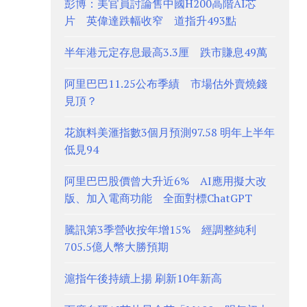
彭博：美官員討論售中國H200高階AI芯
片 英偉達跌幅收窄 道指升493點
半年港元定存息最高3.3厘 跌市賺息49萬
阿里巴巴11.25公布季績 市場估外賣燒錢
見頂？
花旗料美滙指數3個月預測97.58 明年上半年
低見94
阿里巴巴股價曾大升近6% AI應用擬大改
版、加入電商功能 全面對標ChatGPT
騰訊第3季營收按年增15% 經調整純利
705.5億人幣大勝預期
滬指午後持續上揚 刷新10年新高