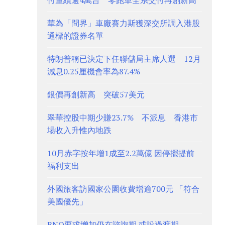
付量續逾4萬台 零跑車全系交付再創新高
華為「問界」車廠賽力斯獲深交所調入港股
通標的證券名單
特朗普稱已決定下任聯儲局主席人選 12月
減息0.25厘機會率為87.4%
銀價再創新高 突破57美元
翠華控股中期少賺23.7% 不派息 香港市
場收入升惟內地跌
10月赤字按年增1成至2.2萬億 因停擺提前
福利支出
外國旅客訪國家公園收費增逾700元 「符合
美國優先」
BNO要求增加仍在諮詢期 或設過渡期