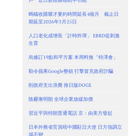
戶 近日新推購物助手功能
螞蟻收購耀才要約時間延長4個月 截止日
期延至2026年3月25日
人口老化成增長「計時炸彈」 EBRD促刺激
生育
烏修訂19點和平方案 本周料無「特澤會」
勒令蘋果Google整頓 打擊冒充政府詐騙
削政府支出浪費 推日版DOGE
陰霾漸明朗 全球企業放緩加價
習近平與特朗普通電話 京：由美方發起
日本外務省官員晤中國駐日大使 日方強調立
場不變