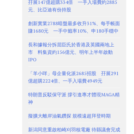
孖展147億超購334倍 一手入場費約2885
元、比亞迪有份持股
創新實業2788暗盤最多收升31%、每手帳面
賺1680元 一手中籤率10%、申180手穩中
長和據報分拆屈臣氏於香港及英國兩地上
市 料集資約156億元、明年上半年啟動
IPO
「羊小咩」母企量化派2685招股 孖展291
億超購2224倍、一手入場費4949元
特朗普反駁保守派 撐引進專才體現MAGA精
神
擬擴大離岸油氣鑽探 規模遠超拜登時期
新潟同意重啟柏崎刈羽核電廠 待縣議會完成