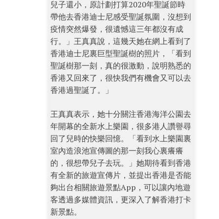
兒子還小，原計劃打算2020年聖誕節時
帶他去香港迪士尼感受聖誕氛圍，沒想到
疫情突然爆發，很遺憾這三年都沒有成
行。」王真真說，這幾天她在網上看到了
香港迪士尼裏巨型聖誕樹的照片，「看到
聖誕樹那一刻，真的很激動，說明熟悉的
香港又回來了，很快我們有機會又可以去
香港過聖誕了。」
王真真表示，她十分關注香港海洋公園去
年開幕的全新水上樂園，很多港人讚譽尋
回了兒時的快樂回憶。「看到水上樂園裏
室內造浪池宣傳圖的那一刻我心裏癢癢
的，很想帶兒子去玩。」她期待看到香港
有全新的旅遊宣傳片，並提出香港是否能
夠出台相關旅遊景點App，可以讓內地遊
客透過多媒體資訊，更深入了解香港打卡
新景點。