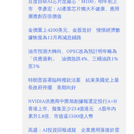
百度自研AI芯片昆侖芯「M100」明年初上
市 李彥宏：AI產業芯片獨大不健康、應用
層應創百倍價值
金價重上4200美元、金股造好 憧憬經濟數
據恢復為12月再減息鋪路
油市預測大轉向、OPEC改為預計明年略為
「供應過剩」 油價急跌4%、三桶油跌1%
至3%
特朗普簽署臨時撥款法案 結束美國史上最
長政府停擺 美期向好
NVIDIA供應商中際旭創據報選定投行A+H
香港上市、擬集至少234億港元 A股年內
累升2.8倍、市值逼5300億人幣
高盛：AI投資回報成疑 企業應用落後於需