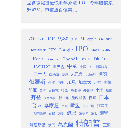
品會據報擬最快明年來港IPO 今年股價累
升47%、市值逼百億美元
9988
700
1810
AI
Apple
1211
9992
ChatGPT
IPO
Google
FTX
Meta
Elon Musk
Netflix
TikTok
Tesla
OpenAI
Nvidia
Omicron
Twitter
中國
世界盃
中國GDP
中國旅客
二十大
伊朗
人民幣
以色列
亞馬遜
京東
俄羅斯
加息
加拿大
南韓
內地
停擺
北京
印度
小米
台灣
台積電
哈里
商務部
外交部
德國
日本
拜登
施政報告
日圓
新10條
放寬防疫
歐盟
普京
李家超
比亞迪
江澤民
李強
減息
滙豐
泡泡瑪特
泰國
深圳
港股
港交所
特朗普
烏克蘭
澤連斯基
澳門
王毅