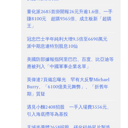
量化派2685首掛開報26元升逾1.6倍、一手
賺8100元 超購9365倍、成主板新「超購
王」
冠忠巴士半年純利大增9.5倍至6690萬元
派中期息連特別股息10仙
美國防部據報指阿里巴巴、百度、比亞迪等
應被列入「中國軍事企業名單」
英偉達7頁備忘曝光 罕有大反擊Michael
Burry、「6100億美元舞弊」、「折舊年
期」質疑
遇見小麵2408招股 一手入場費3556元、
引入海底撈等為基投
天域半導體2658招股、碳化硅外延片製造