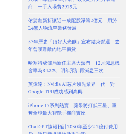
商 一手入場費2929元
佑駕創新折讓近一成配股淨籌2億元 用於
L4無人物流車業務發展
57年歷史「頂好大光麵」宣布結束營運 去
年曾嘆難敵內地平價貨
哈塞特成儲局新任主席大熱門 12月減息機
會率為84.3%、明年預計再減息三次
英偉達：Nvidia AI芯片領先業界一代 對
Google TPU成功感到高興
iPhone 17系列熱賣 蘋果將打低三星、重
奪全球最大智能手機商寶座
ChatGPT據報預計2030年至少2.2億付費用