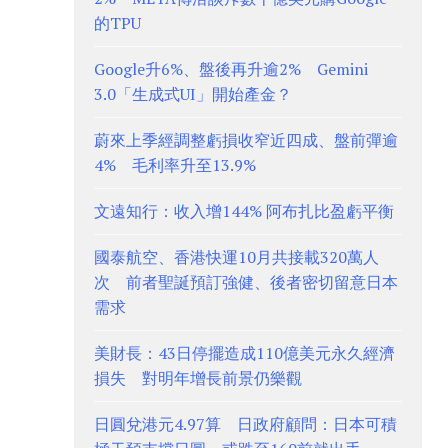
的TPU
Google升6%、盤後再升逾2% Gemini
3.0「生成式UI」開始產金？
蔚來上季經調整虧損收窄近四成、盤前彈逾
4% 毛利率升至13.9%
文遠知行：收入增144% 阿布扎比盈虧平衡
國泰航空、香港快運10月共接載320萬人
次 前者聖誕預訂強健、後者密切留意日本
需求
美財長：43日停擺造成110億美元永久經濟
損失 對明年增長前景仍樂觀
日圓兌港元4.97算 日政府顧問：日本可積