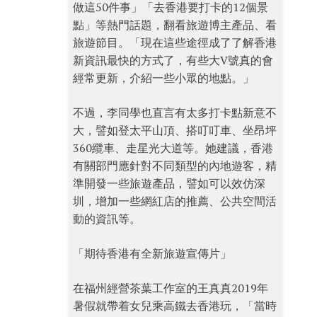
做這50件事」「去香港要打卡的12個景
點」等熱門話題，翻看旅遊博主產品、看
旅遊節目。「現在這些途徑成了了解香港
新資訊最快的方式了，有些大V號真的會
經常更新，介紹一些小眾的地點。」
不過，李同學也直言有太多打卡點新意不
大，譬如登太平山頂、搭叮叮車、坐昂坪
360纜車、走星光大道等。她建議，香港
有關部門應針對不同類型的內地遊客，精
準開發一些旅遊產品，譬如可以效仿深
圳，增加一些網紅店的推薦、公共空間活
動的資訊等。
「期待香港有全新旅遊宣傳片」
在福州經營茶葉工作室的王真真2019年
暑假就帶着女兒乘高鐵去香港玩，「當時