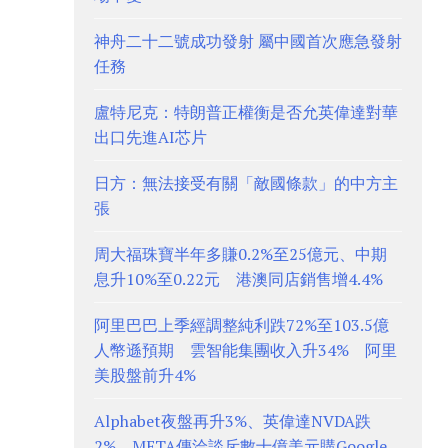
神舟二十二號成功發射 屬中國首次應急發射
任務
盧特尼克：特朗普正權衡是否允英偉達對華
出口先進AI芯片
日方：無法接受有關「敵國條款」的中方主
張
周大福珠寶半年多賺0.2%至25億元、中期
息升10%至0.22元 港澳同店銷售增4.4%
阿里巴巴上季經調整純利跌72%至103.5億
人幣遜預期 雲智能集團收入升34% 阿里
美股盤前升4%
Alphabet夜盤再升3%、英偉達NVDA跌
2% META傳洽談斥數十億美元購Google