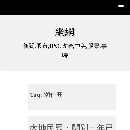
Skip
to
網網
content
新聞,股市,IPO,政治,中美,股票,事
時
Tag:
潮什麼
內地民眾：闊別三年已