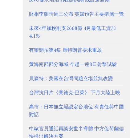
財相李韻晴周三公布 英媒預告主要措施一覽
未來4年加稅削支2668億 4月最低工資加
4.1%
有望開拍第4集 應特朗普要求重啟
黃海南部部分海域 今起一連8日射擊試驗
貝森特：美國在台灣問題立場並無改變
台灣抗日片《賽德克·巴萊》 下月大陸上映
高市︰日本無立場認定台地位 有責任與中國
對話
中歐官員通話再談安世半導體 中方促荷蘭儘
快提出解決方案