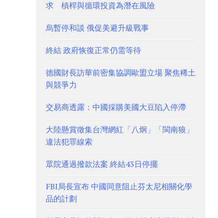
求 槓桿與循環投資為潛在風險
烏暫停和談 俄促美避升級戰事
終結 政府恢復正常仍需等待
德國財長訪華前密集協調歐盟立場 聚焦稀土
與競爭力
交易商透露：中國採購美國大豆陷入停滯
大陸懸賞徵集台灣網紅「八炯」「閩南狼」
違法犯罪線索
眾院通過撥款法案 終結43日停擺
FBI局長宣布 中國同意阻止芬太尼相關化學
品的計劃