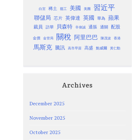
習近平
美國
稀土
白宮
罷工
美團
聯儲局
蘋果
英國
英偉達
芯片
華為
貝森特
裁員
配股
通脹
訪華
通關
辛偉誠
關稅
阿里巴巴
金價
金管局
香港
陳茂波
馬斯克
騰訊
高盛
高市早苗
鮑威爾
黃仁勳
Archives
December 2025
November 2025
October 2025