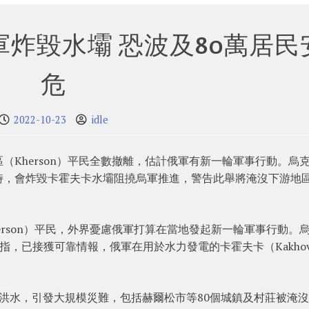
炸毀水壩 恐波及80萬居民
危
2022-10-23
idle
（Kherson）平民全數撤離，估計俄軍有新一輪軍事行動。烏
時，會炸毀卡霍夫卡水壩阻撓烏軍推進，警告此舉將淹沒下游地
erson）平民，外界憂慮俄軍打算在當地發起新一輪軍事行動。
發表講話指，已接獲可靠情報，俄軍在用於水力發電的卡霍夫卡（Kakhov
噸洪水，引發大規模災難，包括赫爾松市等80個城鎮及村莊被淹