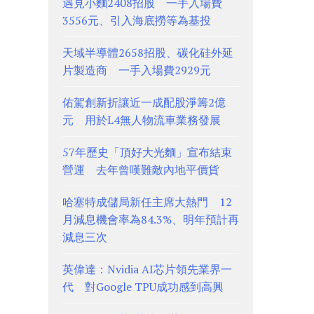
遇見小麵2408招股 一手入場費
3556元、引入海底撈等為基投
天域半導體2658招股、碳化硅外延
片製造商 一手入場費2929元
佑駕創新折讓近一成配股淨籌2億
元 用於L4無人物流車業務發展
57年歷史「頂好大光麵」宣布結束
營運 去年曾嘆難敵內地平價貨
哈塞特成儲局新任主席大熱門 12
月減息機會率為84.3%、明年預計再
減息三次
英偉達：Nvidia AI芯片領先業界一
代 對Google TPU成功感到高興