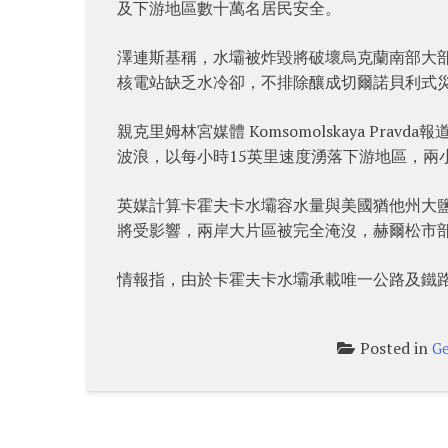
及下游地區數十萬名居民安全。
澤連斯基稱，水壩被炸毀將破壞烏克蘭南部大部分地
核電站缺乏水冷卻，不排除釀成切爾諾貝利式
親克里姆林宮媒體 Komsomolskaya Pra
波浪，以每小時15英里速度湧落下游地區，兩
英媒計算卡霍夫卡水壩容水量與美國猶他州大鹽
將受影響，兩岸大片區被完全淹沒，赫爾松市
情報指，由於卡霍夫卡水壩承載唯一公路及鐵
Posted in
Ge