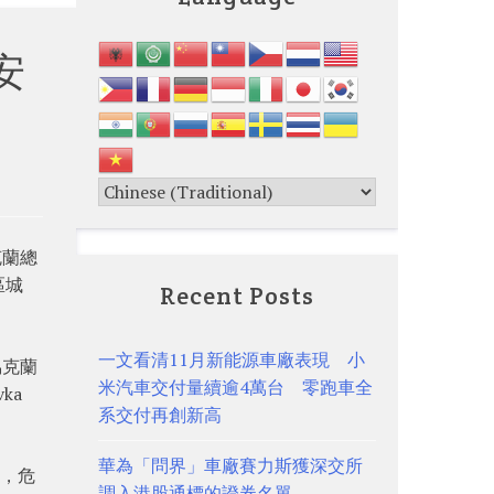
安
克蘭總
區城
Recent Posts
一文看清11月新能源車廠表現 小
烏克蘭
米汽車交付量續逾4萬台 零跑車全
ka
系交付再創新高
華為「問界」車廠賽力斯獲深交所
沒，危
調入港股通標的證券名單