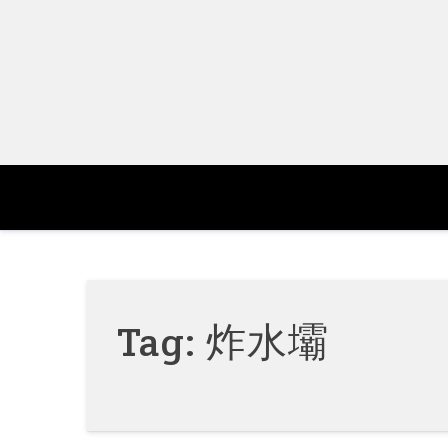
Skip
to
content
Tag:
炸水壩