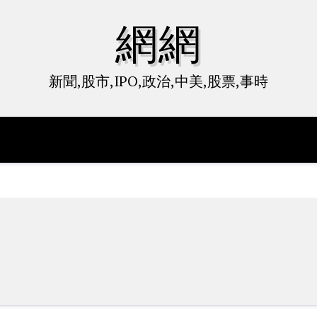
網網
新聞,股市,IPO,政治,中美,股票,事時