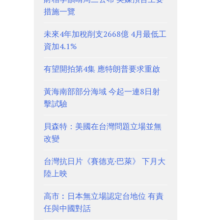
措施一覽
未來4年加稅削支2668億 4月最低工
資加4.1%
有望開拍第4集 應特朗普要求重啟
黃海南部部分海域 今起一連8日射
擊試驗
貝森特：美國在台灣問題立場並無
改變
台灣抗日片《賽德克·巴萊》 下月大
陸上映
高市︰日本無立場認定台地位 有責
任與中國對話