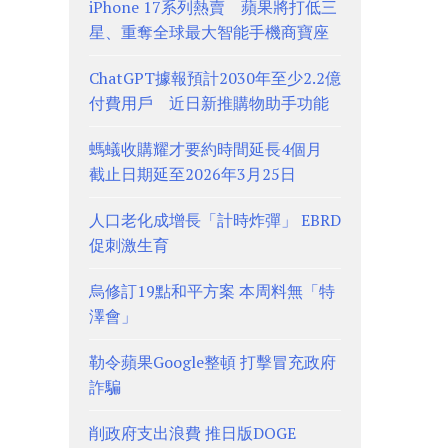
iPhone 17系列熱賣 蘋果將打低三
星、重奪全球最大智能手機商寶座
ChatGPT據報預計2030年至少2.2億
付費用戶 近日新推購物助手功能
螞蟻收購耀才要約時間延長4個月
截止日期延至2026年3月25日
人口老化成增長「計時炸彈」 EBRD
促刺激生育
烏修訂19點和平方案 本周料無「特
澤會」
勒令蘋果Google整頓 打擊冒充政府
詐騙
削政府支出浪費 推日版DOGE