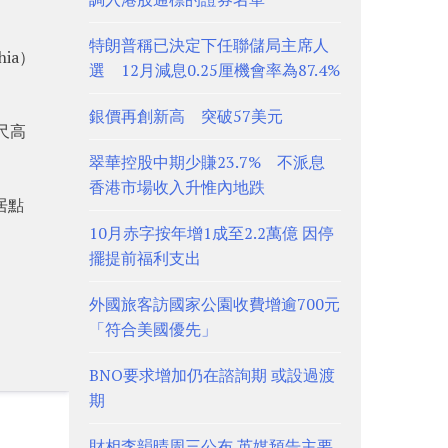
特朗普稱已決定下任聯儲局主席人
ia）
選 12月減息0.25厘機會率為87.4%
銀價再創新高 突破57美元
英尺高
翠華控股中期少賺23.7% 不派息
香港市場收入升惟內地跌
居點
10月赤字按年增1成至2.2萬億 因停
擺提前福利支出
外國旅客訪國家公園收費增逾700元
「符合美國優先」
BNO要求增加仍在諮詢期 或設過渡
期
財相李韻晴周三公布 英媒預告主要