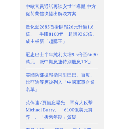
中歐官員通話再談安世半導體 中方
促荷蘭儘快提出解決方案
量化派2685首掛開報26元升逾1.6
倍、一手賺8100元 超購9365倍、
成主板新「超購王」
冠忠巴士半年純利大增9.5倍至6690
萬元 派中期息連特別股息10仙
美國防部據報指阿里巴巴、百度、
比亞迪等應被列入「中國軍事企業
名單」
英偉達7頁備忘曝光 罕有大反擊
Michael Burry、「6100億美元舞
弊」、「折舊年期」質疑