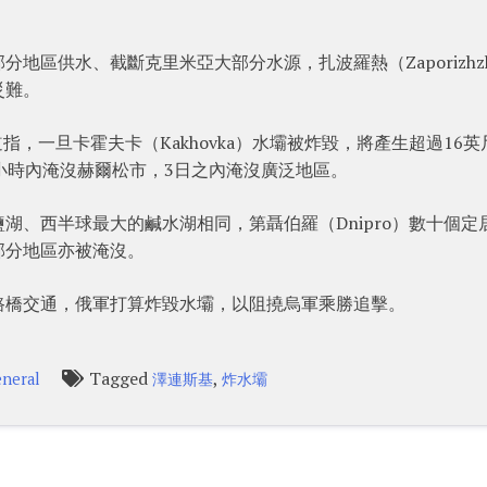
區供水、截斷克里米亞大部分水源，扎波羅熱（Zaporizhzh
災難。
vda報道指，一旦卡霍夫卡（Kakhovka）水壩被炸毀，將產生超過16
小時內淹沒赫爾松市，3日之內淹沒廣泛地區。
湖、西半球最大的鹹水湖相同，第聶伯羅（Dnipro）數十個定
部分地區亦被淹沒。
路橋交通，俄軍打算炸毀水壩，以阻撓烏軍乘勝追擊。
Tagged
,
neral
澤連斯基
炸水壩