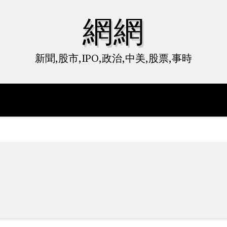
網網
新聞,股市,IPO,政治,中美,股票,事時