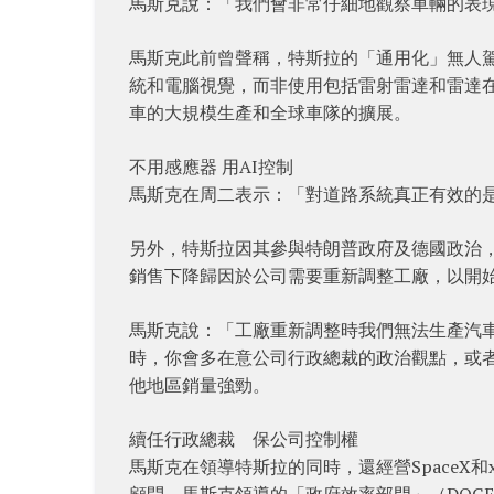
馬斯克說：「我們會非常仔細地觀察車輛的表
馬斯克此前曾聲稱，特斯拉的「通用化」無人駕
統和電腦視覺，而非使用包括雷射雷達和雷達
車的大規模生產和全球車隊的擴展。
不用感應器 用AI控制
馬斯克在周二表示：「對道路系統真正有效的
另外，特斯拉因其參與特朗普政府及德國政治，
銷售下降歸因於公司需要重新調整工廠，以開始生
馬斯克說：「工廠重新調整時我們無法生產汽
時，你會多在意公司行政總裁的政治觀點，或
他地區銷量強勁。
續任行政總裁 保公司控制權
馬斯克在領導特斯拉的同時，還經營SpaceX
顧問。馬斯克領導的「政府效率部門」（DOG