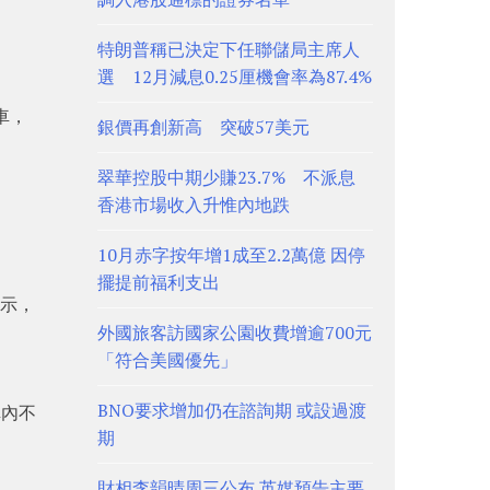
特朗普稱已決定下任聯儲局主席人
選 12月減息0.25厘機會率為87.4%
車，
銀價再創新高 突破57美元
翠華控股中期少賺23.7% 不派息
香港市場收入升惟內地跌
10月赤字按年增1成至2.2萬億 因停
擺提前福利支出
表示，
外國旅客訪國家公園收費增逾700元
「符合美國優先」
BNO要求增加仍在諮詢期 或設過渡
車內不
期
財相李韻晴周三公布 英媒預告主要