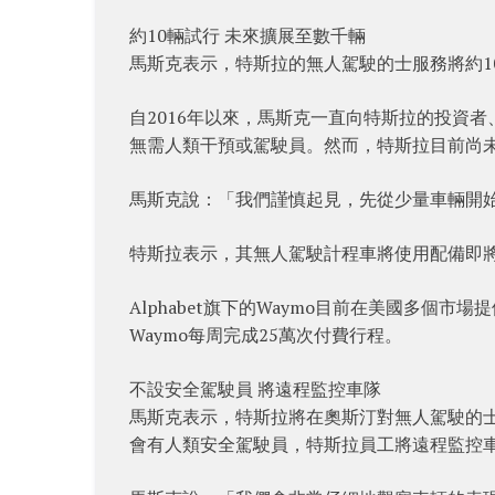
約10輛試行 未來擴展至數千輛
馬斯克表示，特斯拉的無人駕駛的士服務將約1
自2016年以來，馬斯克一直向特斯拉的投資
無需人類干預或駕駛員。然而，特斯拉目前尚
馬斯克說：「我們謹慎起見，先從少量車輛開
特斯拉表示，其無人駕駛計程車將使用配備即將推
Alphabet旗下的Waymo目前在美國多個市
Waymo每周完成25萬次付費行程。
不設安全駕駛員 將遠程監控車隊
馬斯克表示，特斯拉將在奧斯汀對無人駕駛的士進
會有人類安全駕駛員，特斯拉員工將遠程監控