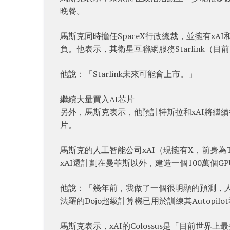
晚餐。
馬斯克同時擔任SpaceX行政總裁，並擁有xAI
負。他表示，其衛星互聯網服務Starlink（
他說：「Starlink未來可能會上市。」
繼續大量買入AI芯片
另外，馬斯克表示，他預計特斯拉和xAI將繼續從
片。
馬斯克的人工智能公司xAI（現擁有X，前身為Twi
xAI還計劃在曼菲斯以外，建造一個100萬個
他說：「幾年前，我做了一個很明顯的預測，
法羅的Dojo超級計算機已用於訓練其Autopilo
馬斯克表示，xAI的Colossus是「目前世