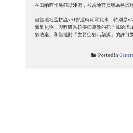
在田納西州曼菲斯建廠，被當地官員譽為將該
但當地社區抗議xAI營運時耗電耗水，特別是
氮氧化物，與呼吸系統疾病導致的死亡風險增加
氣法案」和當地對「主要空氣污染源」的許可
Posted in
Genera