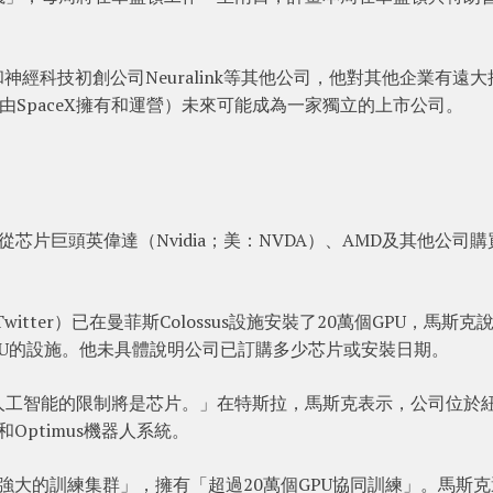
和神經科技初創公司Neuralink等其他公司，他對其他企業有遠大
目前由SpaceX擁有和運營）未來可能成為一家獨立的上市公司。
芯片巨頭英偉達（Nvidia；美：NVDA）、AMD及其他公司購
tter）已在曼菲斯Colossus設施安裝了20萬個GPU，馬斯克
GPU的設施。他未具體說明公司已訂購多少芯片或安裝日期。
人工智能的限制將是芯片。」在特斯拉，馬斯克表示，公司位於
t和Optimus機器人系統。
界上最強大的訓練集群」，擁有「超過20萬個GPU協同訓練」。馬斯