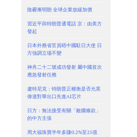
陰霾漸明朗 全球企業放緩加價
習近平與特朗普通電話 京：由美方
發起
日本外務省官員晤中國駐日大使 日
方強調立場不變
神舟二十二號成功發射 屬中國首次
應急發射任務
盧特尼克：特朗普正權衡是否允英
偉達對華出口先進AI芯片
日方：無法接受有關「敵國條款」
的中方主張
周大福珠寶半年多賺0.2%至25億