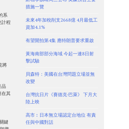
措施一覽
的系
未來4年加稅削支2668億 4月最低工
駛計程
資加4.1%
有望開拍第4集 應特朗普要求重啟
黃海南部部分海域 今起一連8日射
擊試驗
克將
貝森特：美國在台灣問題立場並無
改變
產品
但在其
台灣抗日片《賽德克·巴萊》 下月大
陸上映
高市︰日本無立場認定台地位 有責
關鍵
任與中國對話
特朗普