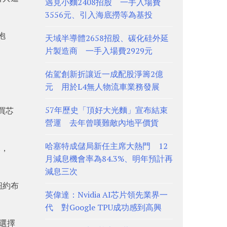
遇見小麵2408招股 一手入場費
3556元、引入海底撈等為基投
抱
天域半導體2658招股、碳化硅外延
片製造商 一手入場費2929元
佑駕創新折讓近一成配股淨籌2億
元 用於L4無人物流車業務發展
57年歷史「頂好大光麵」宣布結束
買芯
營運 去年曾嘆難敵內地平價貨
哈塞特成儲局新任主席大熱門 12
說，
月減息機會率為84.3%、明年預計再
減息三次
紐約布
英偉達：Nvidia AI芯片領先業界一
代 對Google TPU成功感到高興
克選擇