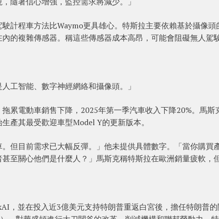
現，隨著信心增強，監控需求將減少。」
駛計程車方法比Waymo更具雄心。特斯拉主要依賴基於攝像頭
在內的複雜傳感器。稱這些傳感器成本高昂，可能會阻礙無人駕
是人工智能、數字神經網絡和攝像頭。」
拖累電動車銷售下降，2025年第一季汽車收入下降20%。馬斯
產其最受歡迎車型Model Y的更新版本。
車。但目前需求已大幅反彈。」他未提供具體數字。「當你購買
者甚至關心他們是什麼人？」馬斯克稱特斯拉在歐洲銷量疲軟，
和xAI，並在投入近3億美元支持特朗普重返白宮後，擔任特朗普的
E），對華盛頓進行大刀闊斧的改革，削減機構和聯邦勞動力。