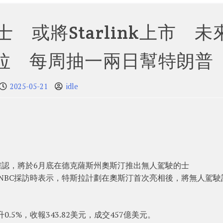
 或將Starlink上市 未
拉 每周抽一兩日幫特朗普
2025-05-21
idle
斯克確認，將於6月底在德克薩斯州奧斯汀推出無人駕駛的士
接受CNBC採訪時表示，特斯拉計劃在奧斯汀首次亮相後，將無人駕駛
0.5%，收報343.82美元，成交457億美元。