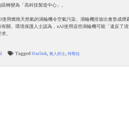
地區轉變為「高科技製造中心」。
xAI使用燃燒天然氣的渦輪機令空氣污染。渦輪機排放出會形成煙
有關。環境保護人士認為，xAI使用這些渦輪機可能「違反了清
要求。
Tagged
,
,
l
Starlink
無人的士
特斯拉