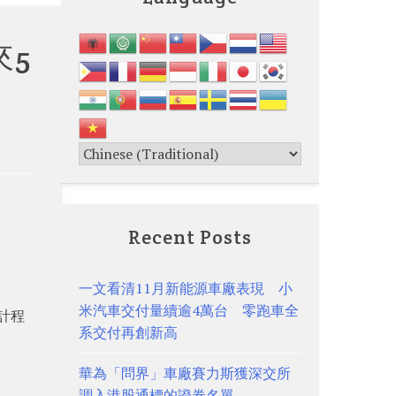
來5
Recent Posts
一文看清11月新能源車廠表現 小
米汽車交付量續逾4萬台 零跑車全
計程
系交付再創新高
華為「問界」車廠賽力斯獲深交所
調入港股通標的證券名單