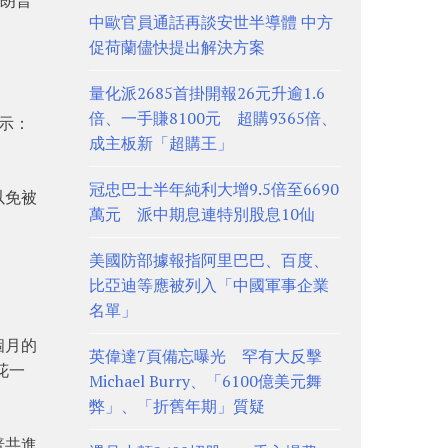
中歐官員通話再談安世半導體 中方
促荷蘭儘快提出解決方案
量化派2685首掛開報26元升逾1.6
倍、一手賺8100元 超購9365倍、
示：
成主板新「超購王」
冠忠巴士半年純利大增9.5倍至6690
以免被
萬元 派中期息連特別股息10仙
美國防部據報指阿里巴巴、百度、
比亞迪等應被列入「中國軍事企業
名單」
個月的
英偉達7頁備忘曝光 罕有大反擊
花一
Michael Burry、「6100億美元舞
弊」、「折舊年期」質疑
普共進