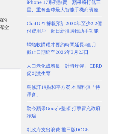
iPhone 17系列熱賣 蘋果將打低三
星、重奪全球最大智能手機商寶座
霧的
ChatGPT據報預計2030年至少2.2億
潔空
付費用戶 近日新推購物助手功能
螞蟻收購耀才要約時間延長4個月
截止日期延至2026年3月25日
人口老化成增長「計時炸彈」 EBRD
促刺激生育
烏修訂19點和平方案 本周料無「特
澤會」
勒令蘋果Google整頓 打擊冒充政府
詐騙
削政府支出浪費 推日版DOGE