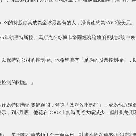
ceX的持股使其成為全球最富有的人，淨資產約為3760億美元。
來5年領導特斯拉。馬斯克在彭博卡塔爾經濟論壇的視頻採訪中表
，以保持對公司的控制權。他希望擁有「足夠的投票控制權」，
理控制的問題。」
期作為特朗普的關鍵顧問，領導「政府效率部門」，成為他近幾
示，到5月底，他花在DOGE上的時間將大幅減少，但計劃每周
錢」，每周將在華盛頓工作一至兩日，計畫本周在華盛頓與特朗