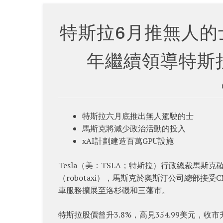
特斯拉6月推無人的士
年繼續領導特斯
特斯拉六月底推出無人駕駛的士
馬斯克將減少政治活動的投入
xAI計劃建造百萬GPU設施
Tesla（美：TSLA；特斯拉）行政總裁馬
（robotaxi），馬斯克於奧斯汀公司總部
車服務擴展至洛杉磯和三藩市。
特斯拉股價曾升3.8%，高見354.99美元，收市升