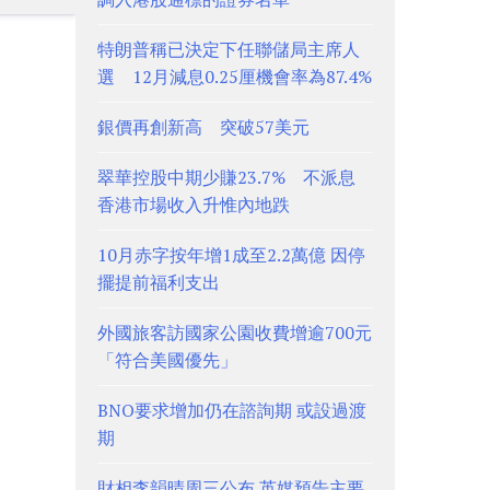
特朗普稱已決定下任聯儲局主席人
選 12月減息0.25厘機會率為87.4%
銀價再創新高 突破57美元
翠華控股中期少賺23.7% 不派息
香港市場收入升惟內地跌
10月赤字按年增1成至2.2萬億 因停
擺提前福利支出
外國旅客訪國家公園收費增逾700元
「符合美國優先」
BNO要求增加仍在諮詢期 或設過渡
期
財相李韻晴周三公布 英媒預告主要