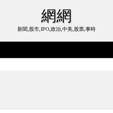
網網
新聞,股市,IPO,政治,中美,股票,事時