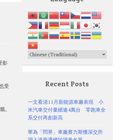
受影
Recent Posts
也受
一文看清11月新能源車廠表現 小
標籤。
米汽車交付量續逾4萬台 零跑車全
系交付再創新高
華為「問界」車廠賽力斯獲深交所
調入港股通標的證券名單