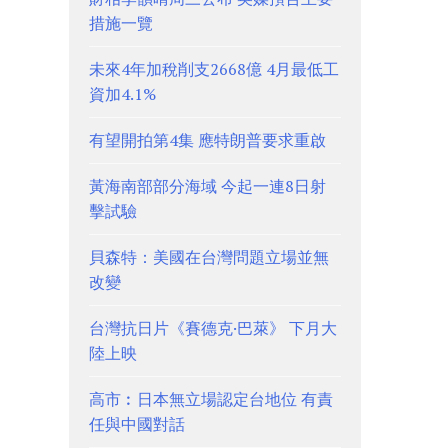
措施一覽
未來4年加稅削支2668億 4月最低工
資加4.1%
有望開拍第4集 應特朗普要求重啟
黃海南部部分海域 今起一連8日射
擊試驗
貝森特：美國在台灣問題立場並無
改變
台灣抗日片《賽德克·巴萊》 下月大
陸上映
高市︰日本無立場認定台地位 有責
任與中國對話