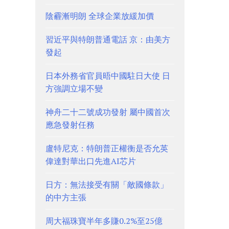
陰霾漸明朗 全球企業放緩加價
習近平與特朗普通電話 京：由美方
發起
日本外務省官員晤中國駐日大使 日
方強調立場不變
神舟二十二號成功發射 屬中國首次
應急發射任務
盧特尼克：特朗普正權衡是否允英
偉達對華出口先進AI芯片
日方：無法接受有關「敵國條款」
的中方主張
周大福珠寶半年多賺0.2%至25億