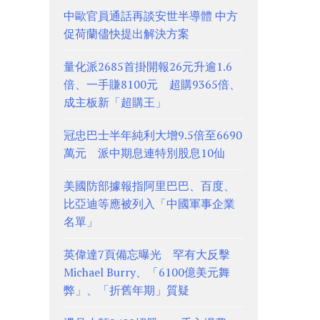
中歐官員通話再談安世半導體 中方
促荷蘭儘快提出解決方案
量化派2685首掛開報26元升逾1.6
倍、一手賺8100元 超購9365倍、
成主板新「超購王」
冠忠巴士半年純利大增9.5倍至6690
萬元 派中期息連特別股息10仙
美國防部據報指阿里巴巴、百度、
比亞迪等應被列入「中國軍事企業
名單」
英偉達7頁備忘曝光 罕有大反擊
Michael Burry、「6100億美元舞
弊」、「折舊年期」質疑