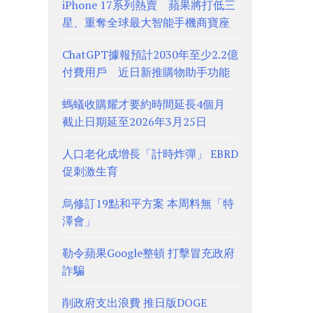
iPhone 17系列熱賣 蘋果將打低三
星、重奪全球最大智能手機商寶座
ChatGPT據報預計2030年至少2.2億
付費用戶 近日新推購物助手功能
螞蟻收購耀才要約時間延長4個月
截止日期延至2026年3月25日
人口老化成增長「計時炸彈」 EBRD
促刺激生育
烏修訂19點和平方案 本周料無「特
澤會」
勒令蘋果Google整頓 打擊冒充政府
詐騙
削政府支出浪費 推日版DOGE