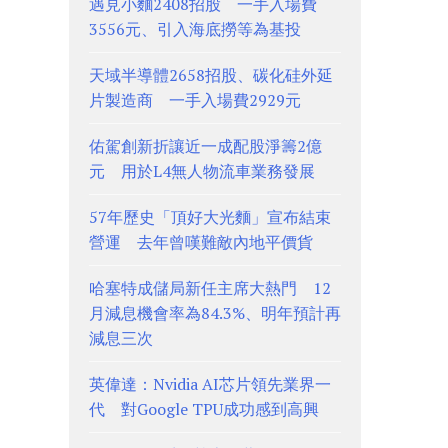
遇見小麵2408招股 一手入場費
3556元、引入海底撈等為基投
天域半導體2658招股、碳化硅外延
片製造商 一手入場費2929元
佑駕創新折讓近一成配股淨籌2億
元 用於L4無人物流車業務發展
57年歷史「頂好大光麵」宣布結束
營運 去年曾嘆難敵內地平價貨
哈塞特成儲局新任主席大熱門 12
月減息機會率為84.3%、明年預計再
減息三次
英偉達：Nvidia AI芯片領先業界一
代 對Google TPU成功感到高興