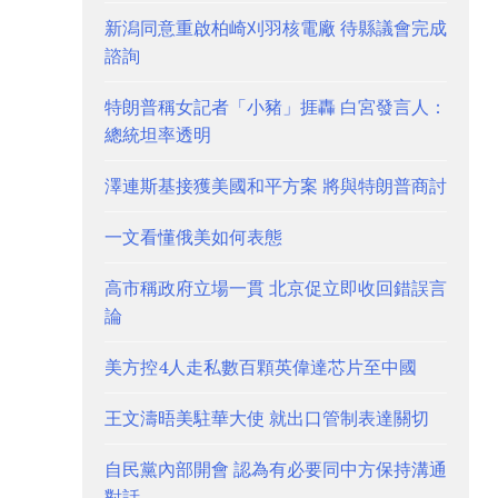
新潟同意重啟柏崎刈羽核電廠 待縣議會完成
諮詢
特朗普稱女記者「小豬」捱轟 白宮發言人：
總統坦率透明
澤連斯基接獲美國和平方案 將與特朗普商討
一文看懂俄美如何表態
高市稱政府立場一貫 北京促立即收回錯誤言
論
美方控4人走私數百顆英偉達芯片至中國
王文濤晤美駐華大使 就出口管制表達關切
自民黨內部開會 認為有必要同中方保持溝通
對話