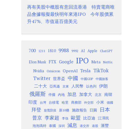
再有美股中概股有意回流香港 特賣電商唯
品會據報擬最快明年來港IPO 今年股價累
升47%、市值逼百億美元
9988
700
1810
AI
Apple
1211
9992
ChatGPT
IPO
Google
FTX
Meta
Elon Musk
Netflix
TikTok
Tesla
OpenAI
Nvidia
Omicron
Twitter
中國
世界盃
中國GDP
中國旅客
二十大
伊朗
人民幣
以色列
亞馬遜
京東
俄羅斯
加息
加拿大
南韓
內地
停擺
北京
印度
小米
台灣
台積電
哈里
商務部
外交部
德國
日本
拜登
施政報告
日圓
新10條
放寬防疫
歐盟
普京
李家超
比亞迪
江澤民
李強
減息
滙豐
泡泡瑪特
泰國
深圳
港股
港交所