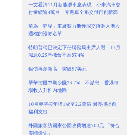
一文看清11月新能源車廠表現 小米汽車交
付量續逾4萬台 零跑車全系交付再創新高
華為「問界」車廠賽力斯獲深交所調入港股
通標的證券名單
特朗普稱已決定下任聯儲局主席人選 12月
減息0.25厘機會率為87.4%
銀價再創新高 突破57美元
翠華控股中期少賺23.7% 不派息 香港市
場收入升惟內地跌
10月赤字按年增1成至2.2萬億 因停擺提前
福利支出
外國旅客訪國家公園收費增逾700元 「符合
美國優先」