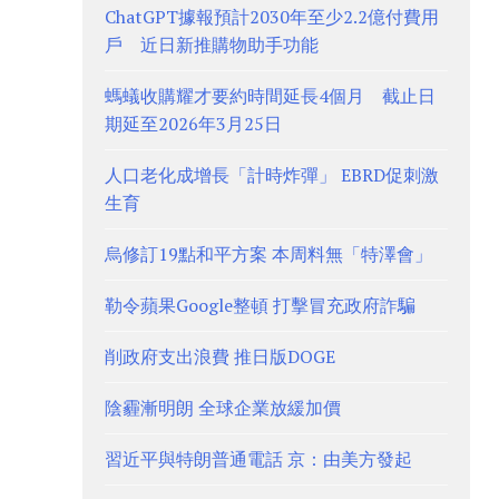
ChatGPT據報預計2030年至少2.2億付費用
戶 近日新推購物助手功能
螞蟻收購耀才要約時間延長4個月 截止日
期延至2026年3月25日
人口老化成增長「計時炸彈」 EBRD促刺激
生育
烏修訂19點和平方案 本周料無「特澤會」
勒令蘋果Google整頓 打擊冒充政府詐騙
削政府支出浪費 推日版DOGE
陰霾漸明朗 全球企業放緩加價
習近平與特朗普通電話 京：由美方發起