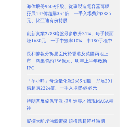
海偉股份9609招股、從事製造電容器薄膜
孖展147億超購334倍 一手入場費約2885
元、比亞迪有份持股
創新實業2788暗盤最多收升31%、每手帳面
賺1680元 一手中籤率10%、申180手穩中
長和據報分拆屈臣氏於香港及英國兩地上
市 料集資約156億元、明年上半年啟動
IPO
「羊小咩」母企量化派2685招股 孖展291
億超購2224倍、一手入場費4949元
特朗普反駁保守派 撐引進專才體現MAGA精
神
擬擴大離岸油氣鑽探 規模遠超拜登時期