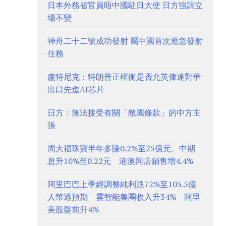
日本外務省官員晤中國駐日大使 日方強調立
場不變
神舟二十二號成功發射 屬中國首次應急發射
任務
盧特尼克：特朗普正權衡是否允英偉達對華
出口先進AI芯片
日方：無法接受有關「敵國條款」的中方主
張
周大福珠寶半年多賺0.2%至25億元、中期
息升10%至0.22元 港澳同店銷售增4.4%
阿里巴巴上季經調整純利跌72%至103.5億
人幣遜預期 雲智能集團收入升34% 阿里
美股盤前升4%