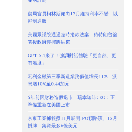
儲局官員柯林斯傾向12月維持利率不變 以
抑制通脹
美國眾議院通過臨時撥款法案 待特朗普簽
署後政府停擺將結束
GPT-5.1來了！強調對話體驗「更自然、更
有溫度」
宏利金融第三季新造業務價值增長11% 派
息增10%至0.44加元
5年前因財務造假退市 瑞幸咖啡CEO：正
準備重新在美國上市
京東工業據報擬11月展開IPO預路演、12月
掛牌 集資最多6億美元