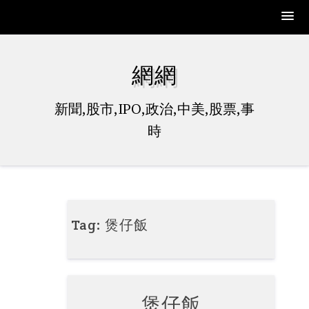
Skip
to
網網
content
新聞,股市,IPO,政治,中美,股票,事
時
Tag:
煲仔飯
煲仔飯