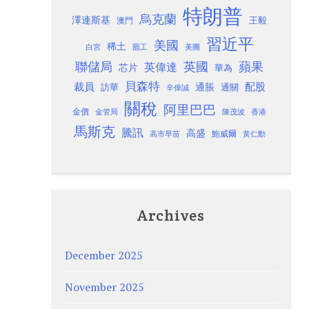
特朗普
烏克蘭
澤連斯基
澳門
王毅
習近平
美國
稀土
白宮
罷工
美團
聯儲局
蘋果
英國
英偉達
芯片
華為
貝森特
裁員
配股
通脹
訪華
通關
辛偉誠
關稅
阿里巴巴
金價
金管局
香港
陳茂波
馬斯克
騰訊
高盛
高市早苗
鮑威爾
黃仁勳
Archives
December 2025
November 2025