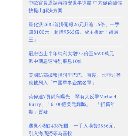
中歐官員通話再談安世半導體 中方促荷蘭儘
快提出解決方案
量化派2685首掛開報26元升逾1.6倍、一手
賺8100元 超購9365倍、成主板新「超購
王」
冠忠巴士半年純利大增9.5倍至6690萬元
派中期息連特別股息10仙
美國防部據報指阿里巴巴、百度、比亞迪等
應被列入「中國軍事企業名單」
英偉達7頁備忘曝光 罕有大反擊Michael
Burry、「6100億美元舞弊」、「折舊年
期」質疑
遇見小麵2408招股 一手入場費3556元、
引入海底撈等為基投