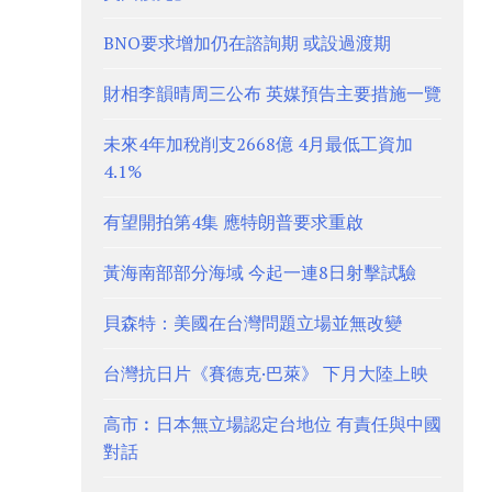
BNO要求增加仍在諮詢期 或設過渡期
財相李韻晴周三公布 英媒預告主要措施一覽
未來4年加稅削支2668億 4月最低工資加
4.1%
有望開拍第4集 應特朗普要求重啟
黃海南部部分海域 今起一連8日射擊試驗
貝森特：美國在台灣問題立場並無改變
台灣抗日片《賽德克·巴萊》 下月大陸上映
高市︰日本無立場認定台地位 有責任與中國
對話