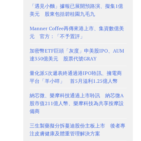
「遇見小麵」據報已展開預路演、擬集1億
美元 股東包括碧桂園九毛九
Manner Coffee再傳來港上市、集資數億美
元 官方：「不予置評」
加密幣ETF巨頭「灰度」申美股IPO、AUM
達350億美元 股票代號GRAY
量化派5次遞表終通過港IPO聆訊、擁電商
平台「羊小咩」 首5月溢利1.25億人幣
納芯微、樂摩科技通過上市聆訊 納芯微A
股市值211億人幣、樂摩科技為共享按摩設
備商
三生製藥擬分拆蔓迪股份主板上市 後者專
注皮膚健康及體重管理解決方案