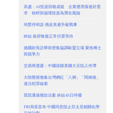
高盛：AI投資回報成疑 企業應用落後於需
求 槓桿與循環投資為潛在風險
烏暫停和談 俄促美避升級戰事
終結 政府恢復正常仍需等待
德國財長訪華前密集協調歐盟立場 聚焦稀土
與競爭力
交易商透露：中國採購美國大豆陷入停滯
大陸懸賞徵集台灣網紅「八炯」「閩南狼」
違法犯罪線索
眾院通過撥款法案 終結43日停擺
FBI局長宣布 中國同意阻止芬太尼相關化學
品的計劃