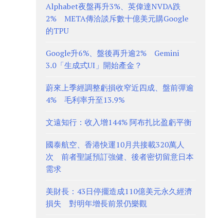
Alphabet夜盤再升3%、英偉達NVDA跌
2% META傳洽談斥數十億美元購Google
的TPU
Google升6%、盤後再升逾2% Gemini
3.0「生成式UI」開始產金？
蔚來上季經調整虧損收窄近四成、盤前彈逾
4% 毛利率升至13.9%
文遠知行：收入增144% 阿布扎比盈虧平衡
國泰航空、香港快運10月共接載320萬人
次 前者聖誕預訂強健、後者密切留意日本
需求
美財長：43日停擺造成110億美元永久經濟
損失 對明年增長前景仍樂觀