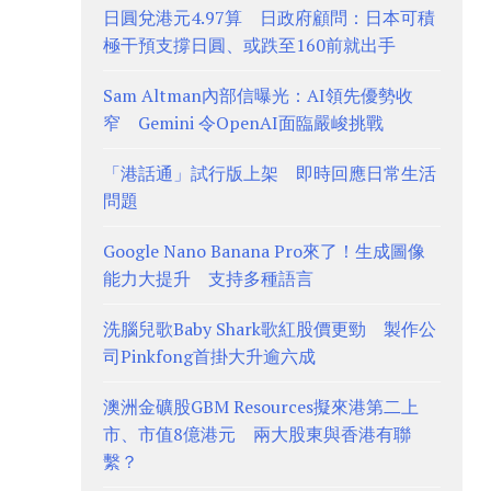
日圓兌港元4.97算 日政府顧問：日本可積
極干預支撐日圓、或跌至160前就出手
Sam Altman內部信曝光：AI領先優勢收
窄 Gemini 令OpenAI面臨嚴峻挑戰
「港話通」試行版上架 即時回應日常生活
問題
Google Nano Banana Pro來了！生成圖像
能力大提升 支持多種語言
洗腦兒歌Baby Shark歌紅股價更勁 製作公
司Pinkfong首掛大升逾六成
澳洲金礦股GBM Resources擬來港第二上
市、市值8億港元 兩大股東與香港有聯
繫？