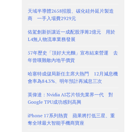
天域半導體2658招股、碳化硅外延片製造
商 一手入場費2929元
佑駕創新折讓近一成配股淨籌2億元 用於
L4無人物流車業務發展
57年歷史「頂好大光麵」宣布結束營運 去
年曾嘆難敵內地平價貨
哈塞特成儲局新任主席大熱門 12月減息機
會率為84.3%、明年預計再減息三次
英偉達：Nvidia AI芯片領先業界一代 對
Google TPU成功感到高興
iPhone 17系列熱賣 蘋果將打低三星、重
奪全球最大智能手機商寶座