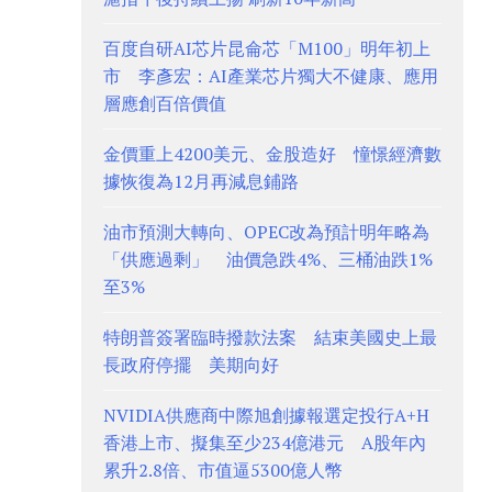
百度自研AI芯片昆侖芯「M100」明年初上
市 李彥宏：AI產業芯片獨大不健康、應用
層應創百倍價值
金價重上4200美元、金股造好 憧憬經濟數
據恢復為12月再減息鋪路
油市預測大轉向、OPEC改為預計明年略為
「供應過剩」 油價急跌4%、三桶油跌1%
至3%
特朗普簽署臨時撥款法案 結束美國史上最
長政府停擺 美期向好
NVIDIA供應商中際旭創據報選定投行A+H
香港上市、擬集至少234億港元 A股年內
累升2.8倍、市值逼5300億人幣