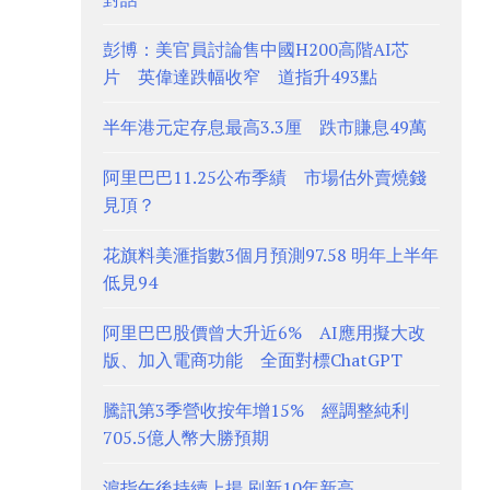
彭博：美官員討論售中國H200高階AI芯
片 英偉達跌幅收窄 道指升493點
半年港元定存息最高3.3厘 跌市賺息49萬
阿里巴巴11.25公布季績 市場估外賣燒錢
見頂？
花旗料美滙指數3個月預測97.58 明年上半年
低見94
阿里巴巴股價曾大升近6% AI應用擬大改
版、加入電商功能 全面對標ChatGPT
騰訊第3季營收按年增15% 經調整純利
705.5億人幣大勝預期
滬指午後持續上揚 刷新10年新高