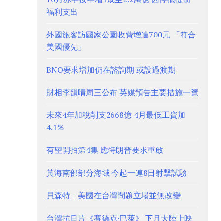
福利支出
外國旅客訪國家公園收費增逾700元 「符合
美國優先」
BNO要求增加仍在諮詢期 或設過渡期
財相李韻晴周三公布 英媒預告主要措施一覽
未來4年加稅削支2668億 4月最低工資加
4.1%
有望開拍第4集 應特朗普要求重啟
黃海南部部分海域 今起一連8日射擊試驗
貝森特：美國在台灣問題立場並無改變
台灣抗日片《賽德克·巴萊》 下月大陸上映