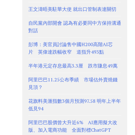
王文濤晤美駐華大使 就出口管制表達關切
自民黨內部開會 認為有必要同中方保持溝通
對話
彭博：美官員討論售中國H200高階AI芯
片 英偉達跌幅收窄 道指升493點
半年港元定存息最高3.3厘 跌市賺息49萬
阿里巴巴11.25公布季績 市場估外賣燒錢
見頂？
花旗料美滙指數3個月預測97.58 明年上半年
低見94
阿里巴巴股價曾大升近6% AI應用擬大改
版、加入電商功能 全面對標ChatGPT