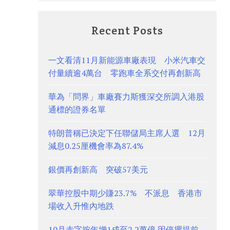
Recent Posts
一文看清11月新能源車廠表現 小米汽車交
付量續逾4萬台 零跑車全系交付再創新高
華為「問界」車廠賽力斯獲深交所調入港股
通標的證券名單
特朗普稱已決定下任聯儲局主席人選 12月
減息0.25厘機會率為87.4%
銀價再創新高 突破57美元
翠華控股中期少賺23.7% 不派息 香港市
場收入升惟內地跌
10月赤字按年增1成至2.2萬億 因停擺提前