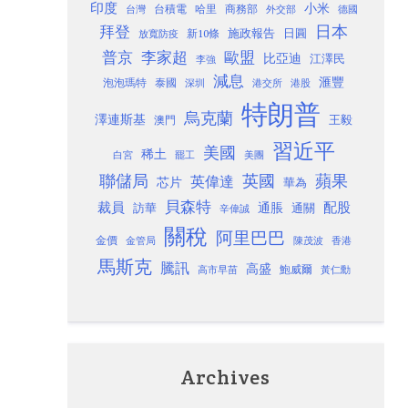
印度
小米
台灣
台積電
哈里
商務部
外交部
德國
日本
拜登
施政報告
日圓
新10條
放寬防疫
歐盟
普京
李家超
比亞迪
江澤民
李強
減息
滙豐
泡泡瑪特
泰國
深圳
港股
港交所
特朗普
烏克蘭
澤連斯基
澳門
王毅
習近平
美國
稀土
白宮
罷工
美團
聯儲局
蘋果
英國
英偉達
芯片
華為
貝森特
裁員
配股
通脹
訪華
通關
辛偉誠
關稅
阿里巴巴
金價
金管局
香港
陳茂波
馬斯克
騰訊
高盛
高市早苗
鮑威爾
黃仁勳
Archives