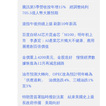
騰訊第3季營收按年增15% 經調整純利
705.5億人幣大勝預期
滬指午後持續上揚 刷新10年新高
百度自研AI芯片昆侖芯「M100」明年初上
市 李彥宏：AI產業芯片獨大不健康、應用
層應創百倍價值
金價重上4200美元、金股造好 憧憬經濟數
據恢復為12月再減息鋪路
油市預測大轉向、OPEC改為預計明年略為
「供應過剩」 油價急跌4%、三桶油跌1%
至3%
特朗普簽署臨時撥款法案 結束美國史上最
長政府停擺 美期向好