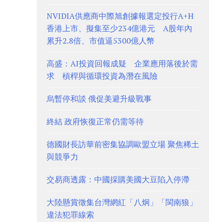
NVIDIA供應商中際旭創據報選定投行A+H
香港上市、擬集至少234億港元 A股年內
累升2.8倍、市值逼5300億人幣
高盛：AI投資回報成疑 企業應用落後於需
求 槓桿與循環投資為潛在風險
烏暫停和談 俄促美避升級戰事
終結 政府恢復正常仍需等待
德國財長訪華前密集協調歐盟立場 聚焦稀土
與競爭力
交易商透露：中國採購美國大豆陷入停滯
大陸懸賞徵集台灣網紅「八炯」「閩南狼」
違法犯罪線索