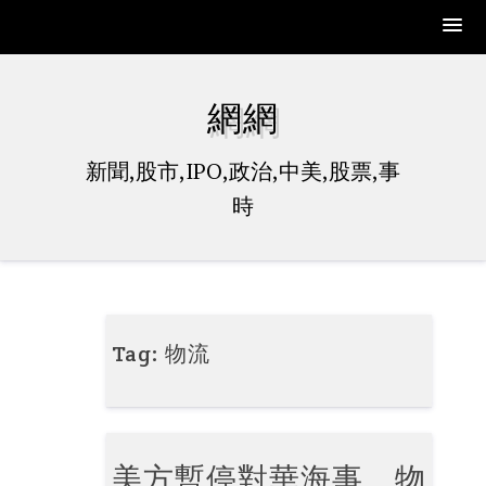
Skip
to
網網
content
新聞,股市,IPO,政治,中美,股票,事
時
Tag:
物流
美方暫停對華海事、物