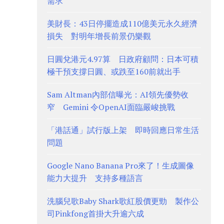
需求
美財長：43日停擺造成110億美元永久經濟
損失 對明年增長前景仍樂觀
日圓兌港元4.97算 日政府顧問：日本可積
極干預支撐日圓、或跌至160前就出手
Sam Altman內部信曝光：AI領先優勢收
窄 Gemini 令OpenAI面臨嚴峻挑戰
「港話通」試行版上架 即時回應日常生活
問題
Google Nano Banana Pro來了！生成圖像
能力大提升 支持多種語言
洗腦兒歌Baby Shark歌紅股價更勁 製作公
司Pinkfong首掛大升逾六成