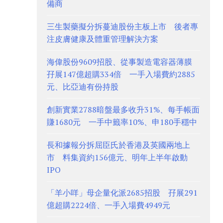
備商
三生製藥擬分拆蔓迪股份主板上市 後者專
注皮膚健康及體重管理解決方案
海偉股份9609招股、從事製造電容器薄膜
孖展147億超購334倍 一手入場費約2885
元、比亞迪有份持股
創新實業2788暗盤最多收升31%、每手帳面
賺1680元 一手中籤率10%、申180手穩中
長和據報分拆屈臣氏於香港及英國兩地上
市 料集資約156億元、明年上半年啟動
IPO
「羊小咩」母企量化派2685招股 孖展291
億超購2224倍、一手入場費4949元