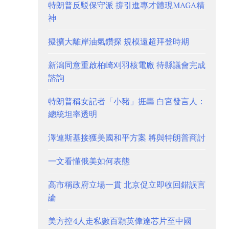
特朗普反駁保守派 撐引進專才體現MAGA精
神
擬擴大離岸油氣鑽探 規模遠超拜登時期
新潟同意重啟柏崎刈羽核電廠 待縣議會完成
諮詢
特朗普稱女記者「小豬」捱轟 白宮發言人：
總統坦率透明
澤連斯基接獲美國和平方案 將與特朗普商討
一文看懂俄美如何表態
高市稱政府立場一貫 北京促立即收回錯誤言
論
美方控4人走私數百顆英偉達芯片至中國