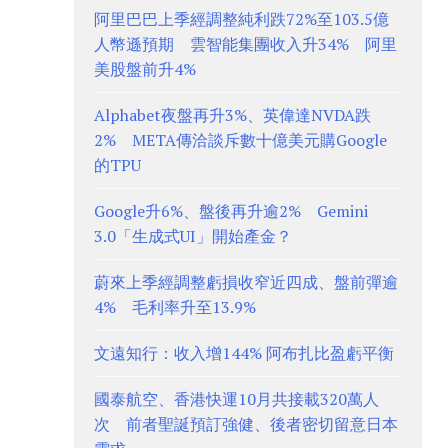
阿里巴巴上季經調整純利跌72%至103.5億
人幣遜預期 雲智能集團收入升34% 阿里
美股盤前升4%
Alphabet夜盤再升3%、英偉達NVDA跌
2% META傳洽談斥數十億美元購Google
的TPU
Google升6%、盤後再升逾2% Gemini
3.0「生成式UI」開始產金？
蔚來上季經調整虧損收窄近四成、盤前彈逾
4% 毛利率升至13.9%
文遠知行：收入增144% 阿布扎比盈虧平衡
國泰航空、香港快運10月共接載320萬人
次 前者聖誕預訂強健、後者密切留意日本