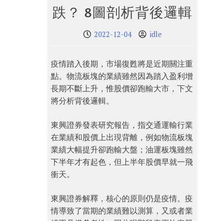
跌？ 8圖剖析背後邏輯
2022-12-04
idle
疫情踏入後期，市場復甦將是近期關注重
點。物流板塊的業績雖然因為踏入盈利增
長期不斷上升，惟股價卻跑輸大市，下文
將分析背後邏輯。
東興證券發表研究報告，指交通運輸行業
在業績和股價上出現背離，例如物流板塊
業績大幅提升卻跑輸大盤；油運板塊雖然
下半年才有起色，但上半年股價早就一飛
衝天。
東興證券解釋，核心的原則仍是疫情。疫
情導致了當期的業績難以測算，又或者業