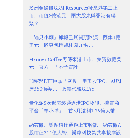
澳洲金礦股GBM Resources擬來港第二上
市、市值8億港元 兩大股東與香港有聯
繫？
「遇見小麵」據報已展開預路演、擬集1億
美元 股東包括碧桂園九毛九
Manner Coffee再傳來港上市、集資數億美
元 官方：「不予置評」
加密幣ETF巨頭「灰度」申美股IPO、AUM
達350億美元 股票代號GRAY
量化派5次遞表終通過港IPO聆訊、擁電商
平台「羊小咩」 首5月溢利1.25億人幣
納芯微、樂摩科技通過上市聆訊 納芯微A
股市值211億人幣、樂摩科技為共享按摩設