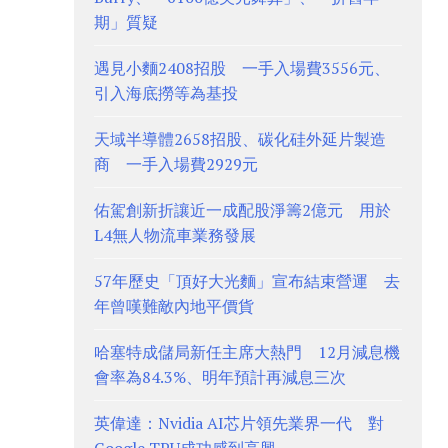
期」質疑
遇見小麵2408招股 一手入場費3556元、
引入海底撈等為基投
天域半導體2658招股、碳化硅外延片製造
商 一手入場費2929元
佑駕創新折讓近一成配股淨籌2億元 用於
L4無人物流車業務發展
57年歷史「頂好大光麵」宣布結束營運 去
年曾嘆難敵內地平價貨
哈塞特成儲局新任主席大熱門 12月減息機
會率為84.3%、明年預計再減息三次
英偉達：Nvidia AI芯片領先業界一代 對