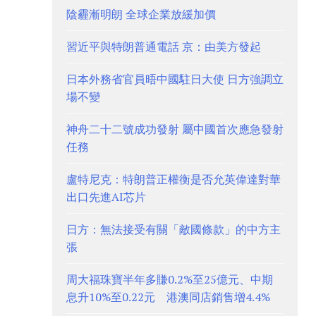
陰霾漸明朗 全球企業放緩加價
習近平與特朗普通電話 京：由美方發起
日本外務省官員晤中國駐日大使 日方強調立
場不變
神舟二十二號成功發射 屬中國首次應急發射
任務
盧特尼克：特朗普正權衡是否允英偉達對華
出口先進AI芯片
日方：無法接受有關「敵國條款」的中方主
張
周大福珠寶半年多賺0.2%至25億元、中期
息升10%至0.22元 港澳同店銷售增4.4%