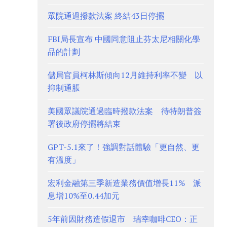
眾院通過撥款法案 終結43日停擺
FBI局長宣布 中國同意阻止芬太尼相關化學
品的計劃
儲局官員柯林斯傾向12月維持利率不變 以
抑制通脹
美國眾議院通過臨時撥款法案 待特朗普簽
署後政府停擺將結束
GPT-5.1來了！強調對話體驗「更自然、更
有溫度」
宏利金融第三季新造業務價值增長11% 派
息增10%至0.44加元
5年前因財務造假退市 瑞幸咖啡CEO：正