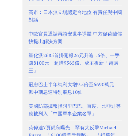
高市︰日本無立場認定台地位 有責任與中國
對話
中歐官員通話再談安世半導體 中方促荷蘭儘
快提出解決方案
量化派2685首掛開報26元升逾1.6倍、一手
賺8100元 超購9365倍、成主板新「超購
王」
冠忠巴士半年純利大增9.5倍至6690萬元
派中期息連特別股息10仙
美國防部據報指阿里巴巴、百度、比亞迪等
應被列入「中國軍事企業名單」
英偉達7頁備忘曝光 罕有大反擊Michael
Burry、「6100億美元舞弊」、「折舊年