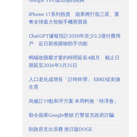
Google TPU成功感到高興
iPhone 17系列熱賣 蘋果將打低三星、重
奪全球最大智能手機商寶座
ChatGPT據報預計2030年至少2.2億付費用
戶 近日新推購物助手功能
螞蟻收購耀才要約時間延長4個月 截止日
期延至2026年3月25日
人口老化成增長「計時炸彈」 EBRD促刺激
生育
烏修訂19點和平方案 本周料無「特澤會」
勒令蘋果Google整頓 打擊冒充政府詐騙
削政府支出浪費 推日版DOGE