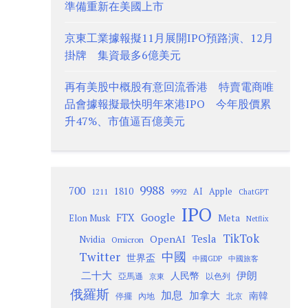
準備重新在美國上市
京東工業據報擬11月展開IPO預路演、12月
掛牌 集資最多6億美元
再有美股中概股有意回流香港 特賣電商唯
品會據報擬最快明年來港IPO 今年股價累
升47%、市值逼百億美元
9988
700
1810
AI
Apple
1211
9992
ChatGPT
IPO
Google
FTX
Meta
Elon Musk
Netflix
TikTok
Tesla
OpenAI
Nvidia
Omicron
Twitter
中國
世界盃
中國GDP
中國旅客
二十大
伊朗
人民幣
以色列
亞馬遜
京東
俄羅斯
加息
加拿大
南韓
內地
停擺
北京