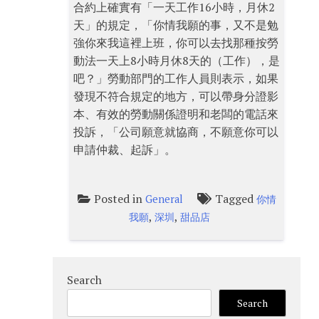
合約上確實有「一天工作16小時，月休2
天」的規定，「你情我願的事，又不是勉
強你來我這裡上班，你可以去找那種按勞
動法一天上8小時月休8天的（工作），是
吧？」勞動部門的工作人員則表示，如果
發現不符合規定的地方，可以帶身分證影
本、有效的勞動關係證明和老闆的電話來
投訴，「公司願意就協商，不願意你可以
申請仲裁、起訴」。
Posted in
Tagged
General
你情
,
,
我願
深圳
甜品店
Search
Search