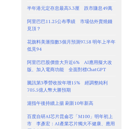
半年港元定存息最高3.3厘 跌市賺息49萬
阿里巴巴11.25公布季績 市場估外賣燒錢
見頂？
花旗料美滙指數3個月預測97.58 明年上半年
低見94
阿里巴巴股價曾大升近6% AI應用擬大改
版、加入電商功能 全面對標ChatGPT
騰訊第3季營收按年增15% 經調整純利
705.5億人幣大勝預期
滬指午後持續上揚 刷新10年新高
百度自研AI芯片昆侖芯「M100」明年初上
市 李彥宏：AI產業芯片獨大不健康、應用