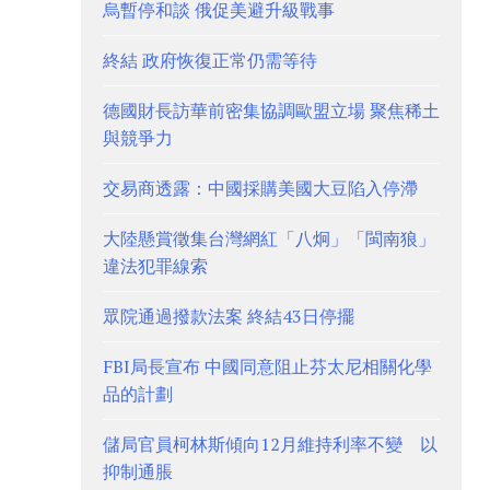
烏暫停和談 俄促美避升級戰事
終結 政府恢復正常仍需等待
德國財長訪華前密集協調歐盟立場 聚焦稀土
與競爭力
交易商透露：中國採購美國大豆陷入停滯
大陸懸賞徵集台灣網紅「八炯」「閩南狼」
違法犯罪線索
眾院通過撥款法案 終結43日停擺
FBI局長宣布 中國同意阻止芬太尼相關化學
品的計劃
儲局官員柯林斯傾向12月維持利率不變 以
抑制通脹