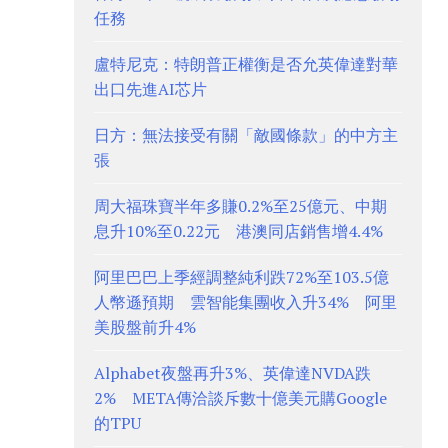
任務
盧特尼克：特朗普正權衡是否允英偉達對華
出口先進AI芯片
日方：無法接受有關「敵國條款」的中方主
張
周大福珠寶半年多賺0.2%至25億元、中期
息升10%至0.22元 港澳同店銷售增4.4%
阿里巴巴上季經調整純利跌72%至103.5億
人幣遜預期 雲智能集團收入升34% 阿里
美股盤前升4%
Alphabet夜盤再升3%、英偉達NVDA跌
2% META傳洽談斥數十億美元購Google
的TPU