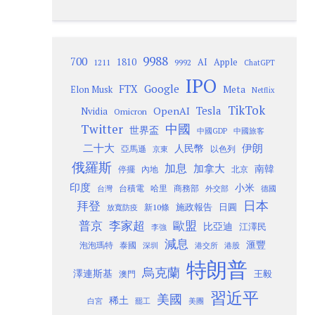
9988
700
1810
AI
Apple
1211
9992
ChatGPT
IPO
Google
FTX
Meta
Elon Musk
Netflix
TikTok
Tesla
OpenAI
Nvidia
Omicron
Twitter
中國
世界盃
中國GDP
中國旅客
二十大
伊朗
人民幣
以色列
亞馬遜
京東
俄羅斯
加息
加拿大
南韓
內地
停擺
北京
印度
小米
台灣
台積電
哈里
商務部
外交部
德國
日本
拜登
施政報告
日圓
新10條
放寬防疫
歐盟
普京
李家超
比亞迪
江澤民
李強
減息
滙豐
泡泡瑪特
泰國
深圳
港股
港交所
特朗普
烏克蘭
澤連斯基
澳門
王毅
習近平
美國
稀土
白宮
罷工
美團