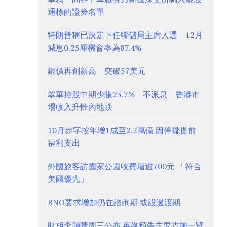
通標的證券名單
特朗普稱已決定下任聯儲局主席人選 12月
減息0.25厘機會率為87.4%
銀價再創新高 突破57美元
翠華控股中期少賺23.7% 不派息 香港市
場收入升惟內地跌
10月赤字按年增1成至2.2萬億 因停擺提前
福利支出
外國旅客訪國家公園收費增逾700元 「符合
美國優先」
BNO要求增加仍在諮詢期 或設過渡期
財相李韻晴周三公布 英媒預告主要措施一覽