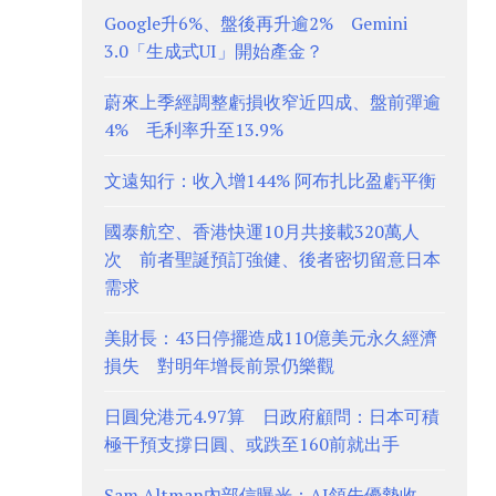
Google升6%、盤後再升逾2% Gemini
3.0「生成式UI」開始產金？
蔚來上季經調整虧損收窄近四成、盤前彈逾
4% 毛利率升至13.9%
文遠知行：收入增144% 阿布扎比盈虧平衡
國泰航空、香港快運10月共接載320萬人
次 前者聖誕預訂強健、後者密切留意日本
需求
美財長：43日停擺造成110億美元永久經濟
損失 對明年增長前景仍樂觀
日圓兌港元4.97算 日政府顧問：日本可積
極干預支撐日圓、或跌至160前就出手
Sam Altman內部信曝光：AI領先優勢收