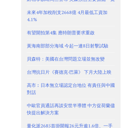
未來4年加稅削支2668億 4月最低工資加
4.1%
有望開拍第4集 應特朗普要求重啟
黃海南部部分海域 今起一連8日射擊試驗
貝森特：美國在台灣問題立場並無改變
台灣抗日片《賽德克·巴萊》 下月大陸上映
高市︰日本無立場認定台地位 有責任與中國
對話
中歐官員通話再談安世半導體 中方促荷蘭儘
快提出解決方案
量化派2685首掛開報26元升逾1.6倍、一手