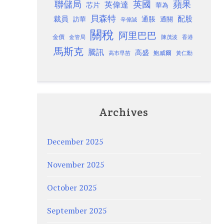
聯儲局
蘋果
英國
英偉達
芯片
華為
貝森特
裁員
配股
通脹
訪華
通關
辛偉誠
關稅
阿里巴巴
金價
金管局
香港
陳茂波
馬斯克
騰訊
高盛
高市早苗
鮑威爾
黃仁勳
Archives
December 2025
November 2025
October 2025
September 2025