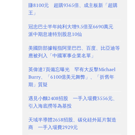
賺8100元 超購9365倍、成主板新「超購
王」
冠忠巴士半年純利大增9.5倍至6690萬元
派中期息連特別股息10仙
美國防部據報指阿里巴巴、百度、比亞迪等
應被列入「中國軍事企業名單」
英偉達7頁備忘曝光 罕有大反擊Michael
Burry、「6100億美元舞弊」、「折舊年
期」質疑
遇見小麵2408招股 一手入場費3556元、
引入海底撈等為基投
天域半導體2658招股、碳化硅外延片製造
商 一手入場費2929元