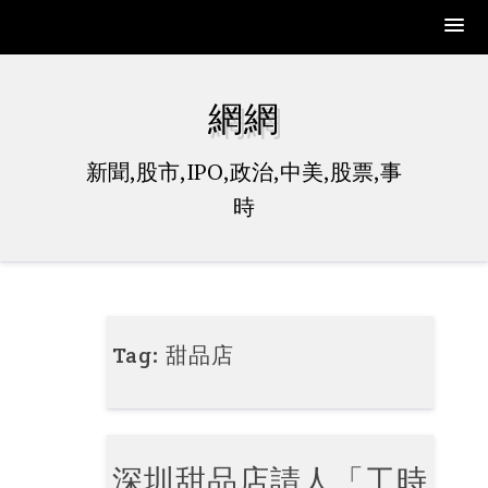
Skip
to
網網
content
新聞,股市,IPO,政治,中美,股票,事
時
Tag:
甜品店
深圳甜品店請人「工時