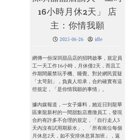
16小時月休2天」 店
主：你情我願
2025-06-26
idle
網傳一份深圳甜品店的招聘啟事，規定員
工一天工作16小時，月休僅2天，而且工
作期間嚴禁玩手機、睡覺。對於網民質疑
「太苛刻」，負責人坦承，合約確實有這
些規定，「是你情我願的事情」。
據內媒報道，一女子爆料，她近日到龍華
區東龍新村的一間甜點店應徵員工，發現
合約有許多不合理的規定，「自行走人3
天內沒有試用期薪水」、「所有崗位每個
月休息2天，如不安排休息算加班」，返