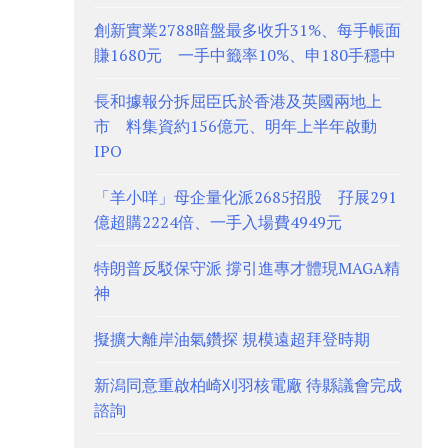
創新實業2788暗盤最多收升31%、每手帳面
賺1680元 一手中籤率10%、申180手穩中
長和據報分拆屈臣氏於香港及英國兩地上
市 料集資約156億元、明年上半年啟動
IPO
「羊小咩」母企量化派2685招股 孖展291
億超購2224倍、一手入場費4949元
特朗普反駁保守派 撐引進專才體現MAGA精
神
擬擴大離岸油氣鑽探 規模遠超拜登時期
新潟同意重啟柏崎刈羽核電廠 待縣議會完成
諮詢