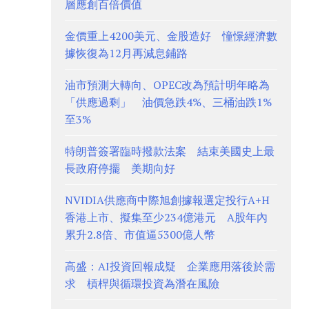
層應創百倍價值
金價重上4200美元、金股造好 憧憬經濟數
據恢復為12月再減息鋪路
油市預測大轉向、OPEC改為預計明年略為
「供應過剩」 油價急跌4%、三桶油跌1%
至3%
特朗普簽署臨時撥款法案 結束美國史上最
長政府停擺 美期向好
NVIDIA供應商中際旭創據報選定投行A+H
香港上市、擬集至少234億港元 A股年內
累升2.8倍、市值逼5300億人幣
高盛：AI投資回報成疑 企業應用落後於需
求 槓桿與循環投資為潛在風險