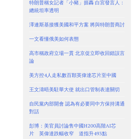
特朗普稱女記者「小豬」捱轟 白宮發言人：
總統坦率透明
澤連斯基接獲美國和平方案 將與特朗普商討
一文看懂俄美如何表態
高市稱政府立場一貫 北京促立即收回錯誤言
論
美方控4人走私數百顆英偉達芯片至中國
王文濤晤美駐華大使 就出口管制表達關切
自民黨內部開會 認為有必要同中方保持溝通
對話
彭博：美官員討論售中國H200高階AI芯
片 英偉達跌幅收窄 道指升493點