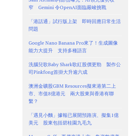
窄 Gemini 令OpenAI面臨嚴峻挑戰
「港話通」試行版上架 即時回應日常生活
問題
Google Nano Banana Pro來了！生成圖像
能力大提升 支持多種語言
洗腦兒歌Baby Shark歌紅股價更勁 製作公
司Pinkfong首掛大升逾六成
澳洲金礦股GBM Resources擬來港第二上
市、市值8億港元 兩大股東與香港有聯
繫？
「遇見小麵」據報已展開預路演、擬集1億
美元 股東包括碧桂園九毛九