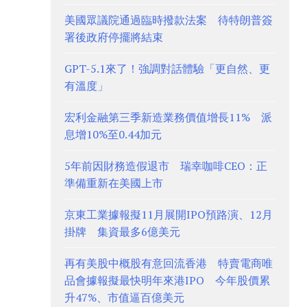
美國眾議院通過臨時撥款法案 待特朗普簽
署後政府停擺將結束
GPT-5.1來了！強調對話體驗「更自然、更
有溫度」
宏利金融第三季新造業務價值增長11% 派
息增10%至0.44加元
5年前因財務造假退市 瑞幸咖啡CEO：正
準備重新在美國上市
京東工業據報擬11月展開IPO預路演、12月
掛牌 集資最多6億美元
再有美股中概股有意回流香港 特賣電商唯
品會據報擬最快明年來港IPO 今年股價累
升47%、市值逼百億美元