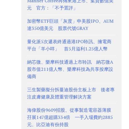
Manner Coffee再傳來港上市、集資數億美
元 官方：「不予置評」
加密幣ETF巨頭「灰度」申美股IPO、AUM
達350億美元 股票代號GRAY
量化派5次遞表終通過港IPO聆訊、擁電商
平台「羊小咩」 首5月溢利1.25億人幣
納芯微、樂摩科技通過上市聆訊 納芯微A
股市值211億人幣、樂摩科技為共享按摩設
備商
三生製藥擬分拆蔓迪股份主板上市 後者專
注皮膚健康及體重管理解決方案
海偉股份9609招股、從事製造電容器薄膜
孖展147億超購334倍 一手入場費約2885
元、比亞迪有份持股