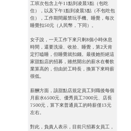
工班次包含上午11點到凌晨3點（包吃
住），以及下午1點到凌晨3點（不包吃包
住），工作期間嚴禁玩手機、睡覺，每次
睡覺扣50元（人民幣，下同）。
女子說，一天工作下來只剩8個小時休息
時間，還要洗澡、收拾、睡覺，第2天肯
定打瞌睡，但睡覺就扣錢。最後她拒絕這
家甜點店的招募，雖然開出的薪水在餐飲
業算高的，但由於工時長，換算下來時薪
很低。
薪酬方面，該甜點店規定員工到職後每個
月薪水6500元、優秀員工7000元、店長
7500元，算下來普通員工的時薪僅13元
左右。
對此，負責人表示，目前只招募女員工，