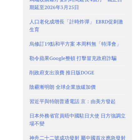
期延至2026年3月25日
人口老化成增長「計時炸彈」 EBRD促刺激
生育
烏修訂19點和平方案 本周料無「特澤會」
勒令蘋果Google整頓 打擊冒充政府詐騙
削政府支出浪費 推日版DOGE
陰霾漸明朗 全球企業放緩加價
習近平與特朗普通電話 京：由美方發起
日本外務省官員晤中國駐日大使 日方強調立
場不變
神舟二十二號成功發射 屬中國首次應急發射