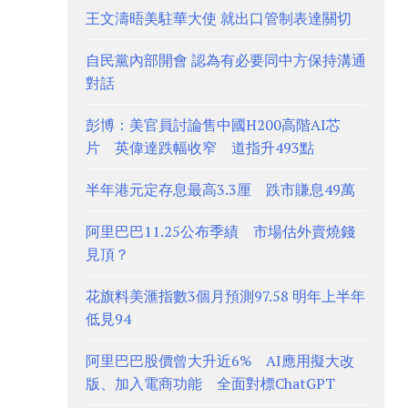
王文濤晤美駐華大使 就出口管制表達關切
自民黨內部開會 認為有必要同中方保持溝通
對話
彭博：美官員討論售中國H200高階AI芯
片 英偉達跌幅收窄 道指升493點
半年港元定存息最高3.3厘 跌市賺息49萬
阿里巴巴11.25公布季績 市場估外賣燒錢
見頂？
花旗料美滙指數3個月預測97.58 明年上半年
低見94
阿里巴巴股價曾大升近6% AI應用擬大改
版、加入電商功能 全面對標ChatGPT