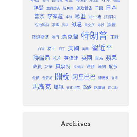
德國
日本
拜登
施政報告
日圓
新10條
放寬防疫
歐盟
普京
李家超
比亞迪
江澤民
李強
減息
滙豐
泡泡瑪特
泰國
深圳
港股
港交所
特朗普
烏克蘭
澤連斯基
澳門
王毅
習近平
美國
稀土
白宮
罷工
美團
聯儲局
蘋果
英國
英偉達
芯片
華為
貝森特
裁員
配股
通脹
訪華
通關
辛偉誠
關稅
阿里巴巴
金價
金管局
香港
陳茂波
馬斯克
騰訊
高盛
高市早苗
鮑威爾
黃仁勳
Archives