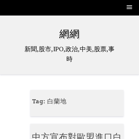
Skip
to
網網
content
新聞,股市,IPO,政治,中美,股票,事
時
Tag:
白蘭地
中方宣布對歐盟進口白