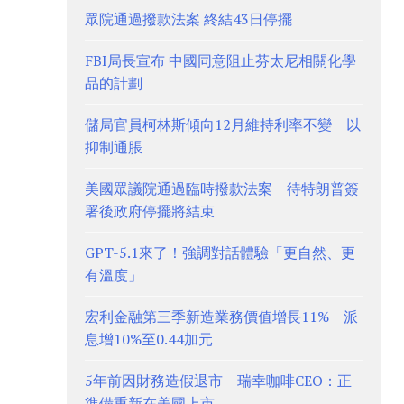
眾院通過撥款法案 終結43日停擺
FBI局長宣布 中國同意阻止芬太尼相關化學
品的計劃
儲局官員柯林斯傾向12月維持利率不變 以
抑制通脹
美國眾議院通過臨時撥款法案 待特朗普簽
署後政府停擺將結束
GPT-5.1來了！強調對話體驗「更自然、更
有溫度」
宏利金融第三季新造業務價值增長11% 派
息增10%至0.44加元
5年前因財務造假退市 瑞幸咖啡CEO：正
準備重新在美國上市