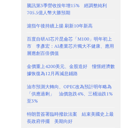
騰訊第3季營收按年增15% 經調整純利
705.5億人幣大勝預期
滬指午後持續上揚 刷新10年新高
百度自研AI芯片昆侖芯「M100」明年初上
市 李彥宏：AI產業芯片獨大不健康、應用
層應創百倍價值
金價重上4200美元、金股造好 憧憬經濟數
據恢復為12月再減息鋪路
油市預測大轉向、OPEC改為預計明年略為
「供應過剩」 油價急跌4%、三桶油跌1%
至3%
特朗普簽署臨時撥款法案 結束美國史上最
長政府停擺 美期向好