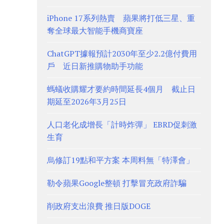
iPhone 17系列熱賣 蘋果將打低三星、重
奪全球最大智能手機商寶座
ChatGPT據報預計2030年至少2.2億付費用
戶 近日新推購物助手功能
螞蟻收購耀才要約時間延長4個月 截止日
期延至2026年3月25日
人口老化成增長「計時炸彈」 EBRD促刺激
生育
烏修訂19點和平方案 本周料無「特澤會」
勒令蘋果Google整頓 打擊冒充政府詐騙
削政府支出浪費 推日版DOGE