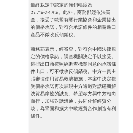
最終裁定中認定的傾銷幅度為
27.7%-34.9%。此外，商務部經依法審
查，接受了歐盟有關行業協會和企業提出
的價格承諾，對符合承諾條件的相關進口
產品不徵收反傾銷稅。
商務部表示，經審查，對符合中國法律規
定的價格承諾，調查機關決定予以接受。
這些出口商按照經調查機關同意的承諾條
件出口，可不徵收反傾銷稅。中方一貫主
張審慎使用貿易救濟措施，本案中決定接
受價格承諾再次展現中方通過對話磋商解
決貿易摩擦的誠意。希望歐方與中方相向
而行，加強對話溝通，共同化解經貿分
歧，為鞏固和擴大中歐經貿合作創造有利
條件。