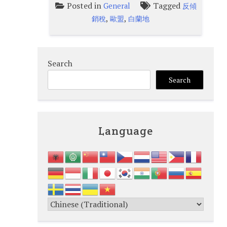
Posted in
Tagged
General
反傾
,
,
銷稅
歐盟
白蘭地
Search
Search
Language