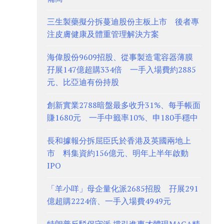
三生製藥擬分拆蔓迪股份主板上市 後者專
注皮膚健康及體重管理解決方案
海偉股份9609招股、從事製造電容器薄膜
孖展147億超購334倍 一手入場費約2885
元、比亞迪有份持股
創新實業2788暗盤最多收升31%、每手帳面
賺1680元 一手中籤率10%、申180手穩中
長和據報分拆屈臣氏於香港及英國兩地上
市 料集資約156億元、明年上半年啟動
IPO
「羊小咩」母企量化派2685招股 孖展291
億超購2224倍、一手入場費4949元