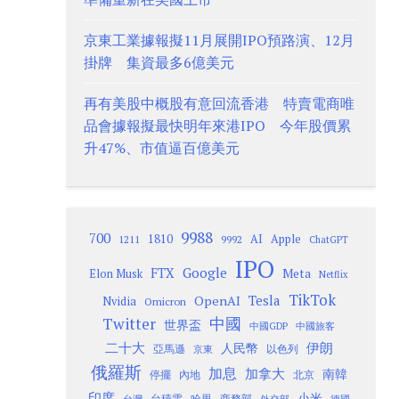
京東工業據報擬11月展開IPO預路演、12月
掛牌 集資最多6億美元
再有美股中概股有意回流香港 特賣電商唯
品會據報擬最快明年來港IPO 今年股價累
升47%、市值逼百億美元
9988
700
1810
AI
Apple
1211
9992
ChatGPT
IPO
Google
FTX
Meta
Elon Musk
Netflix
TikTok
Tesla
OpenAI
Nvidia
Omicron
Twitter
中國
世界盃
中國GDP
中國旅客
二十大
伊朗
人民幣
以色列
亞馬遜
京東
俄羅斯
加息
加拿大
南韓
內地
停擺
北京
印度
小米
台灣
台積電
哈里
商務部
外交部