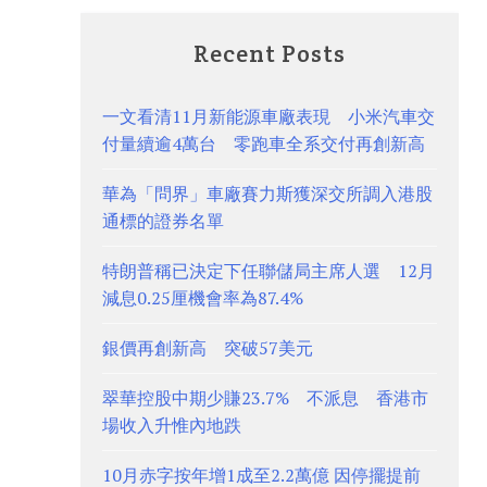
Recent Posts
一文看清11月新能源車廠表現 小米汽車交
付量續逾4萬台 零跑車全系交付再創新高
華為「問界」車廠賽力斯獲深交所調入港股
通標的證券名單
特朗普稱已決定下任聯儲局主席人選 12月
減息0.25厘機會率為87.4%
銀價再創新高 突破57美元
翠華控股中期少賺23.7% 不派息 香港市
場收入升惟內地跌
10月赤字按年增1成至2.2萬億 因停擺提前