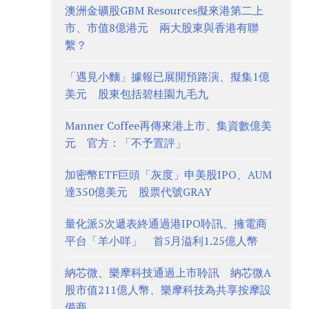
澳洲金礦股GBM Resources擬來港第二上
市、市值8億港元 兩大股東與香港有聯
繫？
「遇見小麵」據報已展開預路演、擬集1億
美元 股東包括碧桂園九毛九
Manner Coffee再傳來港上市、集資數億美
元 官方：「不予置評」
加密幣ETF巨頭「灰度」申美股IPO、AUM
達350億美元 股票代號GRAY
量化派5次遞表終通過港IPO聆訊、擁電商
平台「羊小咩」 首5月溢利1.25億人幣
納芯微、樂摩科技通過上市聆訊 納芯微A
股市值211億人幣、樂摩科技為共享按摩設
備商