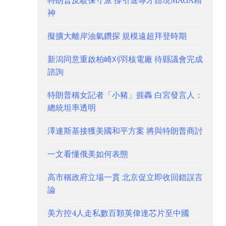
特朗普反駁保守派 撐引進專才體現MAGA精
神
擬擴大離岸油氣鑽探 規模遠超拜登時期
新潟同意重啟柏崎刈羽核電廠 待縣議會完成
諮詢
特朗普稱女記者「小豬」捱轟 白宮發言人：
總統坦率透明
澤連斯基接獲美國和平方案 將與特朗普商討
一文看懂俄美如何表態
高市稱政府立場一貫 北京促立即收回錯誤言
論
美方控4人走私數百顆英偉達芯片至中國