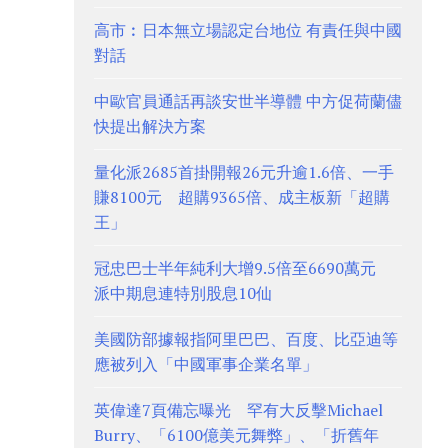
高市︰日本無立場認定台地位 有責任與中國
對話
中歐官員通話再談安世半導體 中方促荷蘭儘
快提出解決方案
量化派2685首掛開報26元升逾1.6倍、一手
賺8100元 超購9365倍、成主板新「超購
王」
冠忠巴士半年純利大增9.5倍至6690萬元
派中期息連特別股息10仙
美國防部據報指阿里巴巴、百度、比亞迪等
應被列入「中國軍事企業名單」
英偉達7頁備忘曝光 罕有大反擊Michael
Burry、「6100億美元舞弊」、「折舊年