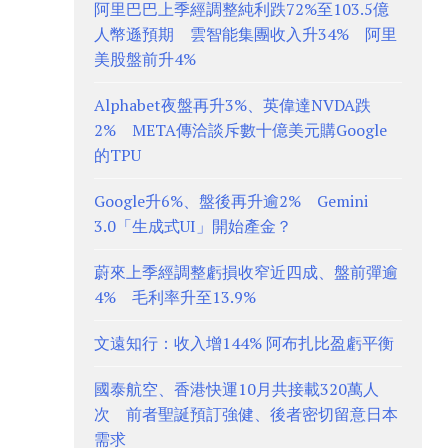
阿里巴巴上季經調整純利跌72%至103.5億
人幣遜預期 雲智能集團收入升34% 阿里
美股盤前升4%
Alphabet夜盤再升3%、英偉達NVDA跌
2% META傳洽談斥數十億美元購Google
的TPU
Google升6%、盤後再升逾2% Gemini
3.0「生成式UI」開始產金？
蔚來上季經調整虧損收窄近四成、盤前彈逾
4% 毛利率升至13.9%
文遠知行：收入增144% 阿布扎比盈虧平衡
國泰航空、香港快運10月共接載320萬人
次 前者聖誕預訂強健、後者密切留意日本
需求