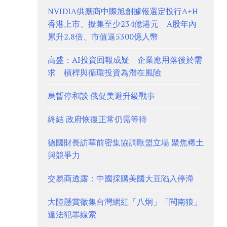
NVIDIA供應商中際旭創據報選定投行A+H
香港上市、擬集至少234億港元 A股年內
累升2.8倍、市值逼5300億人幣
高盛：AI投資回報成疑 企業應用落後於需
求 槓桿與循環投資為潛在風險
烏暫停和談 俄促美避升級戰事
終結 政府恢復正常仍需等待
德國財長訪華前密集協調歐盟立場 聚焦稀土
與競爭力
交易商透露：中國採購美國大豆陷入停滯
大陸懸賞徵集台灣網紅「八炯」「閩南狼」
違法犯罪線索