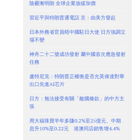
陰霾漸明朗 全球企業放緩加價
習近平與特朗普通電話 京：由美方發起
日本外務省官員晤中國駐日大使 日方強調立
場不變
神舟二十二號成功發射 屬中國首次應急發射
任務
盧特尼克：特朗普正權衡是否允英偉達對華
出口先進AI芯片
日方：無法接受有關「敵國條款」的中方主
張
周大福珠寶半年多賺0.2%至25億元、中期
息升10%至0.22元 港澳同店銷售增4.4%