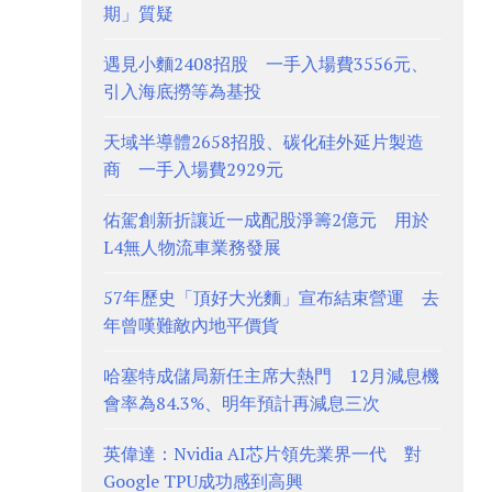
期」質疑
遇見小麵2408招股 一手入場費3556元、
引入海底撈等為基投
天域半導體2658招股、碳化硅外延片製造
商 一手入場費2929元
佑駕創新折讓近一成配股淨籌2億元 用於
L4無人物流車業務發展
57年歷史「頂好大光麵」宣布結束營運 去
年曾嘆難敵內地平價貨
哈塞特成儲局新任主席大熱門 12月減息機
會率為84.3%、明年預計再減息三次
英偉達：Nvidia AI芯片領先業界一代 對
Google TPU成功感到高興