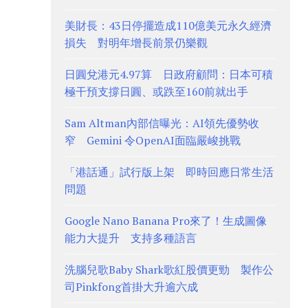
美財長：43日停擺造成110億美元永久經濟
損失 對明年增長前景仍樂觀
日圓兌港元4.97算 日政府顧問：日本可積
極干預支撐日圓、或跌至160前就出手
Sam Altman內部信曝光：AI領先優勢收
窄 Gemini 令OpenAI面臨嚴峻挑戰
「港話通」試行版上架 即時回應日常生活
問題
Google Nano Banana Pro來了！生成圖像
能力大提升 支持多種語言
洗腦兒歌Baby Shark歌紅股價更勁 製作公
司Pinkfong首掛大升逾六成