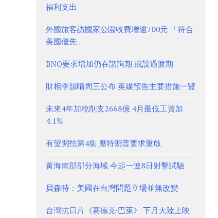
福利支出
外國旅客訪國家公園收費增逾700元 「符合
美國優先」
BNO要求增加仍在諮詢期 或設過渡期
財相李韻晴周三公布 英媒預告主要措施一覽
未來4年加稅削支2668億 4月最低工資加
4.1%
有望開拍第4集 應特朗普要求重啟
黃海南部部分海域 今起一連8日射擊試驗
貝森特：美國在台灣問題立場並無改變
台灣抗日片《賽德克·巴萊》 下月大陸上映