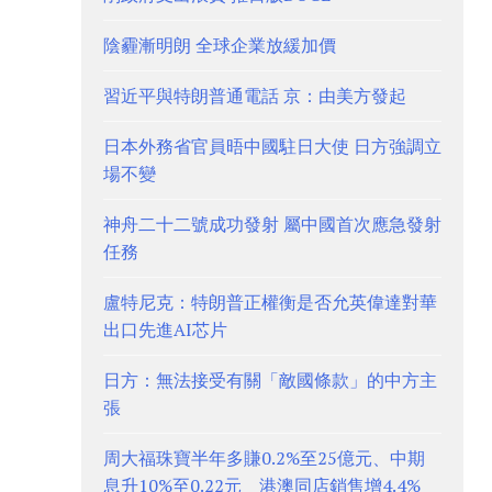
陰霾漸明朗 全球企業放緩加價
習近平與特朗普通電話 京：由美方發起
日本外務省官員晤中國駐日大使 日方強調立
場不變
神舟二十二號成功發射 屬中國首次應急發射
任務
盧特尼克：特朗普正權衡是否允英偉達對華
出口先進AI芯片
日方：無法接受有關「敵國條款」的中方主
張
周大福珠寶半年多賺0.2%至25億元、中期
息升10%至0.22元 港澳同店銷售增4.4%