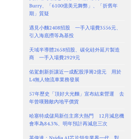
Burry、「6100億美元舞弊」、「折舊年
期」質疑
遇見小麵2408招股 一手入場費3556元、
引入海底撈等為基投
天域半導體2658招股、碳化硅外延片製造
商 一手入場費2929元
佑駕創新折讓近一成配股淨籌2億元 用於
L4無人物流車業務發展
57年歷史「頂好大光麵」宣布結束營運 去
年曾嘆難敵內地平價貨
哈塞特成儲局新任主席大熱門 12月減息機
會率為84.3%、明年預計再減息三次
英偉達：Nvidia AI芯片領先業界一代 對