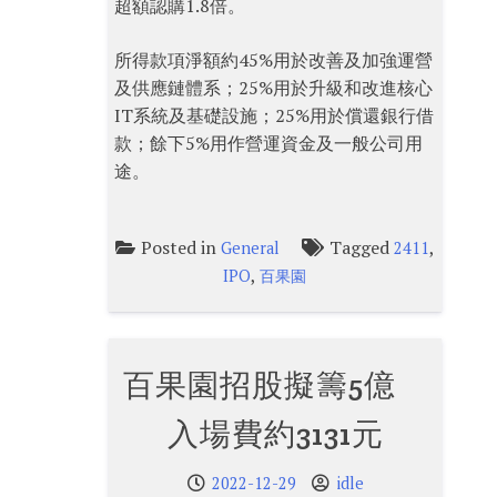
超額認購1.8倍。
所得款項淨額約45%用於改善及加強運營
及供應鏈體系；25%用於升級和改進核心
IT系統及基礎設施；25%用於償還銀行借
款；餘下5%用作營運資金及一般公司用
途。
Posted in
Tagged
,
General
2411
,
IPO
百果園
百果園招股擬籌5億
入場費約3131元
2022-12-29
idle