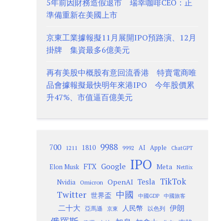
5年前因財務造假退市 瑞幸咖啡CEO：正
準備重新在美國上市
京東工業據報擬11月展開IPO預路演、12月
掛牌 集資最多6億美元
再有美股中概股有意回流香港 特賣電商唯
品會據報擬最快明年來港IPO 今年股價累
升47%、市值逼百億美元
9988
700
1810
AI
Apple
1211
9992
ChatGPT
IPO
Google
FTX
Meta
Elon Musk
Netflix
TikTok
Tesla
OpenAI
Nvidia
Omicron
Twitter
中國
世界盃
中國GDP
中國旅客
二十大
伊朗
人民幣
以色列
亞馬遜
京東