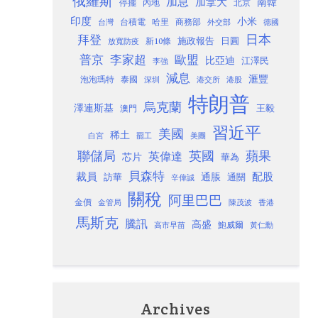
俄羅斯
加息
加拿大
南韓
內地
停擺
北京
印度
小米
台灣
台積電
哈里
商務部
外交部
德國
日本
拜登
施政報告
日圓
新10條
放寬防疫
歐盟
普京
李家超
比亞迪
江澤民
李強
減息
滙豐
泡泡瑪特
泰國
深圳
港股
港交所
特朗普
烏克蘭
澤連斯基
澳門
王毅
習近平
美國
稀土
白宮
罷工
美團
聯儲局
蘋果
英國
英偉達
芯片
華為
貝森特
裁員
配股
通脹
訪華
通關
辛偉誠
關稅
阿里巴巴
金價
金管局
香港
陳茂波
馬斯克
騰訊
高盛
高市早苗
鮑威爾
黃仁勳
Archives