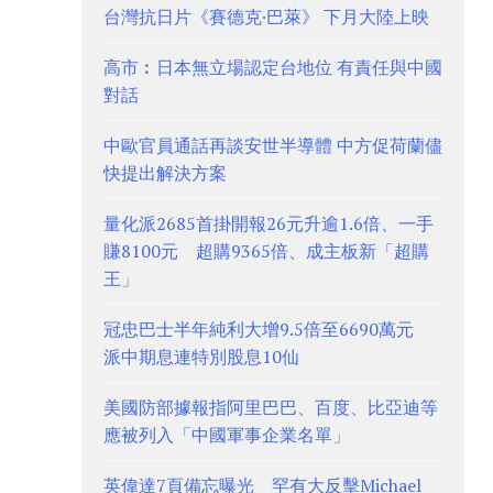
台灣抗日片《賽德克·巴萊》 下月大陸上映
高市︰日本無立場認定台地位 有責任與中國
對話
中歐官員通話再談安世半導體 中方促荷蘭儘
快提出解決方案
量化派2685首掛開報26元升逾1.6倍、一手
賺8100元 超購9365倍、成主板新「超購
王」
冠忠巴士半年純利大增9.5倍至6690萬元
派中期息連特別股息10仙
美國防部據報指阿里巴巴、百度、比亞迪等
應被列入「中國軍事企業名單」
英偉達7頁備忘曝光 罕有大反擊Michael