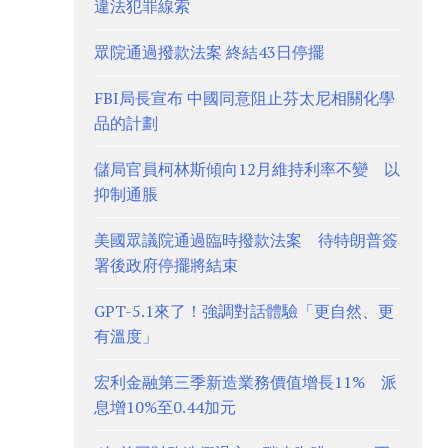
違法犯罪線索
眾院通過撥款法案 終結43日停擺
FBI局長宣布 中國同意阻止芬太尼相關化學
品的計劃
儲局官員柯林斯傾向12月維持利率不變 以
抑制通脹
美國眾議院通過臨時撥款法案 待特朗普簽
署後政府停擺將結束
GPT-5.1來了！強調對話體驗「更自然、更
有溫度」
宏利金融第三季新造業務價值增長11% 派
息增10%至0.44加元