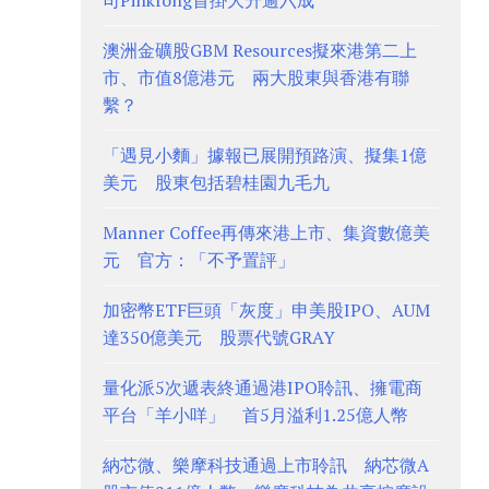
司Pinkfong首掛大升逾六成
澳洲金礦股GBM Resources擬來港第二上
市、市值8億港元 兩大股東與香港有聯
繫？
「遇見小麵」據報已展開預路演、擬集1億
美元 股東包括碧桂園九毛九
Manner Coffee再傳來港上市、集資數億美
元 官方：「不予置評」
加密幣ETF巨頭「灰度」申美股IPO、AUM
達350億美元 股票代號GRAY
量化派5次遞表終通過港IPO聆訊、擁電商
平台「羊小咩」 首5月溢利1.25億人幣
納芯微、樂摩科技通過上市聆訊 納芯微A