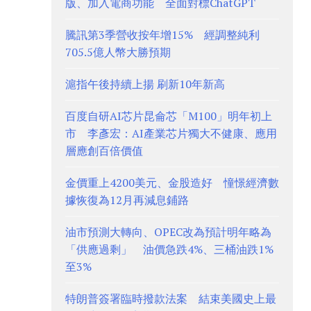
版、加入電商功能 全面對標ChatGPT
騰訊第3季營收按年增15% 經調整純利
705.5億人幣大勝預期
滬指午後持續上揚 刷新10年新高
百度自研AI芯片昆侖芯「M100」明年初上
市 李彥宏：AI產業芯片獨大不健康、應用
層應創百倍價值
金價重上4200美元、金股造好 憧憬經濟數
據恢復為12月再減息鋪路
油市預測大轉向、OPEC改為預計明年略為
「供應過剩」 油價急跌4%、三桶油跌1%
至3%
特朗普簽署臨時撥款法案 結束美國史上最