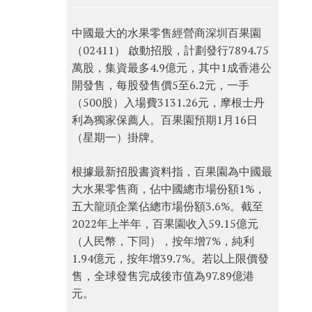
中國最大的水果零售經營商深圳百果園
（02411） 啟動招股，計劃發行7894.75
萬股，集資最多4.9億元，其中1成香港公
開發售，每股發售價5至6.2元，一手
（500股）入場費3131.26元，摩根士丹
利為獨家保薦人。百果園預期1月16日
（星期一）掛牌。
根據最新招股書資料指，百果園為中國最
大水果零售商，佔中國總市場份額1%，
五大龍頭企業佔總市場份額3.6%。截至
2022年上半年，百果園收入59.15億元
（人民幣，下同），按年增7%，純利
1.94億元，按年增39.7%。若以上限價發
售，全球發售完成後市值為97.89億港
元。