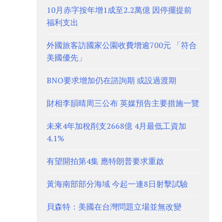
10月赤字按年增1成至2.2萬億 因停擺提前
福利支出
外國旅客訪國家公園收費增逾700元 「符合
美國優先」
BNO要求增加仍在諮詢期 或設過渡期
財相李韻晴周三公布 英媒預告主要措施一覽
未來4年加稅削支2668億 4月最低工資加
4.1%
有望開拍第4集 應特朗普要求重啟
黃海南部部分海域 今起一連8日射擊試驗
貝森特：美國在台灣問題立場並無改變