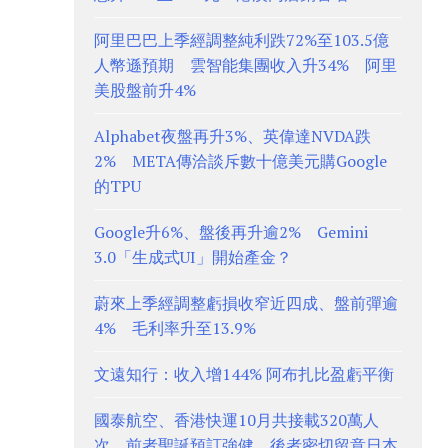
阿里巴巴上季經調整純利跌72%至103.5億
人幣遜預期 雲智能集團收入升34% 阿里
美股盤前升4%
Alphabet夜盤再升3%、英偉達NVDA跌
2% META傳洽談斥數十億美元購Google
的TPU
Google升6%、盤後再升逾2% Gemini
3.0「生成式UI」開始產金？
蔚來上季經調整虧損收窄近四成、盤前彈逾
4% 毛利率升至13.9%
文遠知行：收入增144% 阿布扎比盈虧平衡
國泰航空、香港快運10月共接載320萬人
次 前者聖誕預訂強健、後者密切留意日本