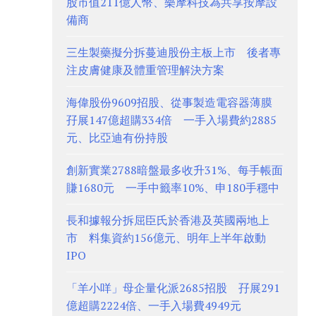
股市值211億人幣、樂摩科技為共享按摩設
備商
三生製藥擬分拆蔓迪股份主板上市 後者專
注皮膚健康及體重管理解決方案
海偉股份9609招股、從事製造電容器薄膜
孖展147億超購334倍 一手入場費約2885
元、比亞迪有份持股
創新實業2788暗盤最多收升31%、每手帳面
賺1680元 一手中籤率10%、申180手穩中
長和據報分拆屈臣氏於香港及英國兩地上
市 料集資約156億元、明年上半年啟動
IPO
「羊小咩」母企量化派2685招股 孖展291
億超購2224倍、一手入場費4949元