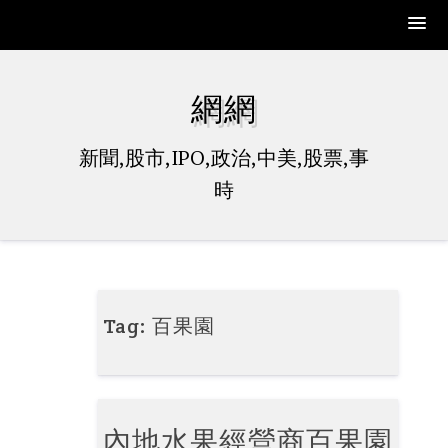
Skip
to
網網
content
新聞,股市,IPO,政治,中美,股票,事
時
Tag:
百果園
內地水果經營商百果園