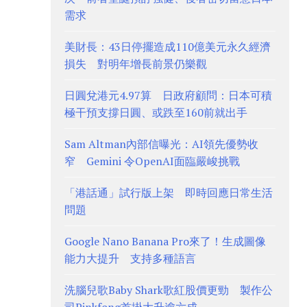
需求
美財長：43日停擺造成110億美元永久經濟
損失 對明年增長前景仍樂觀
日圓兌港元4.97算 日政府顧問：日本可積
極干預支撐日圓、或跌至160前就出手
Sam Altman內部信曝光：AI領先優勢收
窄 Gemini 令OpenAI面臨嚴峻挑戰
「港話通」試行版上架 即時回應日常生活
問題
Google Nano Banana Pro來了！生成圖像
能力大提升 支持多種語言
洗腦兒歌Baby Shark歌紅股價更勁 製作公