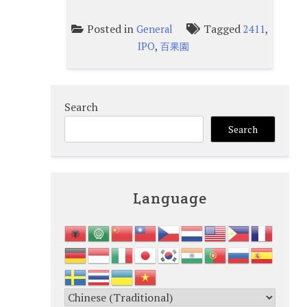
Posted in
Tagged
,
General
2411
,
IPO
百果園
Search
Search
Language