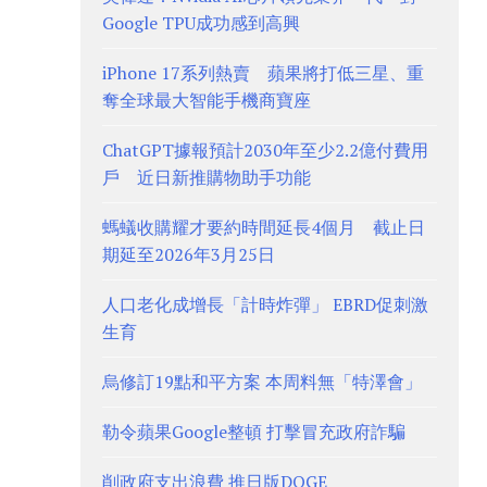
Google TPU成功感到高興
iPhone 17系列熱賣 蘋果將打低三星、重
奪全球最大智能手機商寶座
ChatGPT據報預計2030年至少2.2億付費用
戶 近日新推購物助手功能
螞蟻收購耀才要約時間延長4個月 截止日
期延至2026年3月25日
人口老化成增長「計時炸彈」 EBRD促刺激
生育
烏修訂19點和平方案 本周料無「特澤會」
勒令蘋果Google整頓 打擊冒充政府詐騙
削政府支出浪費 推日版DOGE