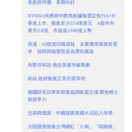
長政府停擺 美期向好
NVIDIA供應商中際旭創據報選定投行A+H
香港上市、擬集至少234億港元 A股年內
累升2.8倍、市值逼5300億人幣
高盛：AI投資回報成疑 企業應用落後於需
求 槓桿與循環投資為潛在風險
烏暫停和談 俄促美避升級戰事
終結 政府恢復正常仍需等待
德國財長訪華前密集協調歐盟立場 聚焦稀土
與競爭力
交易商透露：中國採購美國大豆陷入停滯
大陸懸賞徵集台灣網紅「八炯」「閩南狼」