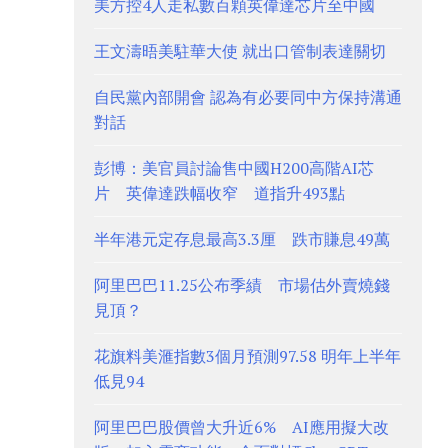
美方控4人走私數百顆英偉達芯片至中國
王文濤晤美駐華大使 就出口管制表達關切
自民黨內部開會 認為有必要同中方保持溝通
對話
彭博：美官員討論售中國H200高階AI芯
片 英偉達跌幅收窄 道指升493點
半年港元定存息最高3.3厘 跌市賺息49萬
阿里巴巴11.25公布季績 市場估外賣燒錢
見頂？
花旗料美滙指數3個月預測97.58 明年上半年
低見94
阿里巴巴股價曾大升近6% AI應用擬大改