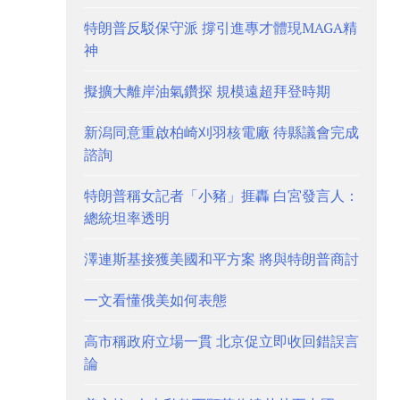
特朗普反駁保守派 撐引進專才體現MAGA精
神
擬擴大離岸油氣鑽探 規模遠超拜登時期
新潟同意重啟柏崎刈羽核電廠 待縣議會完成
諮詢
特朗普稱女記者「小豬」捱轟 白宮發言人：
總統坦率透明
澤連斯基接獲美國和平方案 將與特朗普商討
一文看懂俄美如何表態
高市稱政府立場一貫 北京促立即收回錯誤言
論