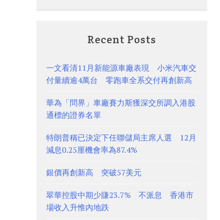
Recent Posts
一文看清11月新能源車廠表現 小米汽車交
付量續逾4萬台 零跑車全系交付再創新高
華為「問界」車廠賽力斯獲深交所調入港股
通標的證券名單
特朗普稱已決定下任聯儲局主席人選 12月
減息0.25厘機會率為87.4%
銀價再創新高 突破57美元
翠華控股中期少賺23.7% 不派息 香港市
場收入升惟內地跌