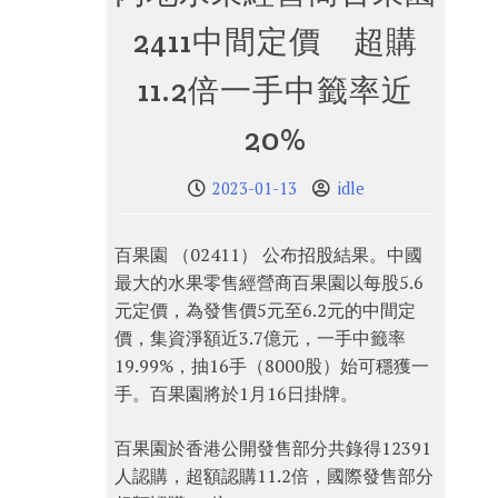
2411中間定價 超購
11.2倍一手中籤率近
20%
2023-01-13
idle
百果園 （02411） 公布招股結果。中國
最大的水果零售經營商百果園以每股5.6
元定價，為發售價5元至6.2元的中間定
價，集資淨額近3.7億元，一手中籤率
19.99%，抽16手（8000股）始可穩獲一
手。百果園將於1月16日掛牌。
百果園於香港公開發售部分共錄得12391
人認購，超額認購11.2倍，國際發售部分