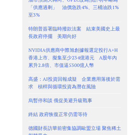
「供應過剩」 油價急跌4%、三桶油跌1%
至3%
特朗普簽署臨時撥款法案 結束美國史上最
長政府停擺 美期向好
NVIDIA供應商中際旭創據報選定投行A+H
香港上市、擬集至少234億港元 A股年內
累升2.8倍、市值逼5300億人幣
高盛：AI投資回報成疑 企業應用落後於需
求 槓桿與循環投資為潛在風險
烏暫停和談 俄促美避升級戰事
終結 政府恢復正常仍需等待
德國財長訪華前密集協調歐盟立場 聚焦稀土