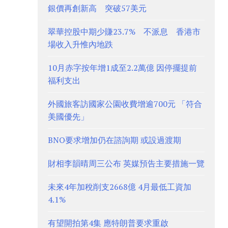
銀價再創新高 突破57美元
翠華控股中期少賺23.7% 不派息 香港市
場收入升惟內地跌
10月赤字按年增1成至2.2萬億 因停擺提前
福利支出
外國旅客訪國家公園收費增逾700元 「符合
美國優先」
BNO要求增加仍在諮詢期 或設過渡期
財相李韻晴周三公布 英媒預告主要措施一覽
未來4年加稅削支2668億 4月最低工資加
4.1%
有望開拍第4集 應特朗普要求重啟