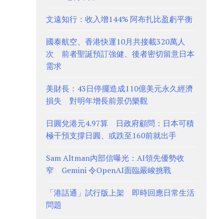
文遠知行：收入增144% 阿布扎比盈虧平衡
國泰航空、香港快運10月共接載320萬人
次 前者聖誕預訂強健、後者密切留意日本
需求
美財長：43日停擺造成110億美元永久經濟
損失 對明年增長前景仍樂觀
日圓兌港元4.97算 日政府顧問：日本可積
極干預支撐日圓、或跌至160前就出手
Sam Altman內部信曝光：AI領先優勢收
窄 Gemini 令OpenAI面臨嚴峻挑戰
「港話通」試行版上架 即時回應日常生活
問題