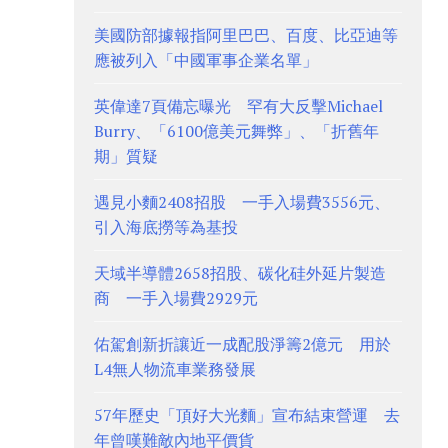
美國防部據報指阿里巴巴、百度、比亞迪等
應被列入「中國軍事企業名單」
英偉達7頁備忘曝光 罕有大反擊Michael
Burry、「6100億美元舞弊」、「折舊年
期」質疑
遇見小麵2408招股 一手入場費3556元、
引入海底撈等為基投
天域半導體2658招股、碳化硅外延片製造
商 一手入場費2929元
佑駕創新折讓近一成配股淨籌2億元 用於
L4無人物流車業務發展
57年歷史「頂好大光麵」宣布結束營運 去
年曾嘆難敵內地平價貨