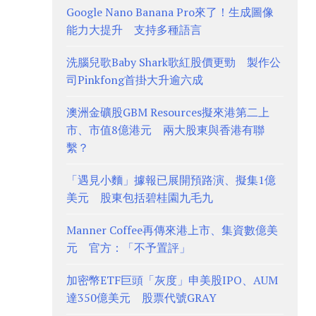
Google Nano Banana Pro來了！生成圖像
能力大提升 支持多種語言
洗腦兒歌Baby Shark歌紅股價更勁 製作公
司Pinkfong首掛大升逾六成
澳洲金礦股GBM Resources擬來港第二上
市、市值8億港元 兩大股東與香港有聯
繫？
「遇見小麵」據報已展開預路演、擬集1億
美元 股東包括碧桂園九毛九
Manner Coffee再傳來港上市、集資數億美
元 官方：「不予置評」
加密幣ETF巨頭「灰度」申美股IPO、AUM
達350億美元 股票代號GRAY