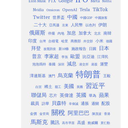
Google
FTX
Meta
Elon Musk
Netflix
TikTok
Tesla
OpenAI
Nvidia
Omicron
Twitter
中國
世界盃
中國GDP
中國旅客
二十大
伊朗
人民幣
以色列
亞馬遜
京東
俄羅斯
加息
加拿大
南韓
內地
停擺
北京
印度
小米
台灣
台積電
哈里
商務部
外交部
德國
日本
拜登
施政報告
日圓
新10條
放寬防疫
歐盟
普京
李家超
比亞迪
江澤民
李強
減息
滙豐
泡泡瑪特
泰國
深圳
港股
港交所
特朗普
烏克蘭
澤連斯基
澳門
王毅
習近平
美國
稀土
白宮
罷工
美團
聯儲局
蘋果
英國
英偉達
芯片
華為
貝森特
裁員
配股
通脹
訪華
通關
辛偉誠
關稅
阿里巴巴
金價
金管局
香港
陳茂波
馬斯克
騰訊
高盛
高市早苗
鮑威爾
黃仁勳