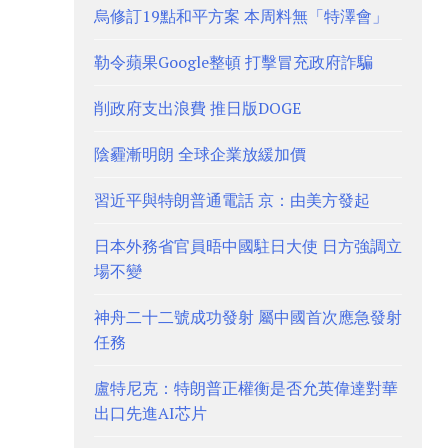
烏修訂19點和平方案 本周料無「特澤會」
勒令蘋果Google整頓 打擊冒充政府詐騙
削政府支出浪費 推日版DOGE
陰霾漸明朗 全球企業放緩加價
習近平與特朗普通電話 京：由美方發起
日本外務省官員晤中國駐日大使 日方強調立
場不變
神舟二十二號成功發射 屬中國首次應急發射
任務
盧特尼克：特朗普正權衡是否允英偉達對華
出口先進AI芯片