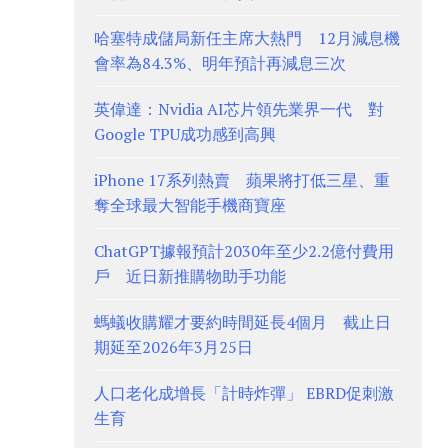
哈塞特成儲局新任主席大熱門 12月減息機
會率為84.3%、明年預計再減息三次
英偉達：Nvidia AI芯片領先業界一代 對
Google TPU成功感到高興
iPhone 17系列熱賣 蘋果將打低三星、重
奪全球最大智能手機商寶座
ChatGPT據報預計2030年至少2.2億付費用
戶 近日新推購物助手功能
螞蟻收購耀才要約時間延長4個月 截止日
期延至2026年3月25日
人口老化成增長「計時炸彈」 EBRD促刺激
生育