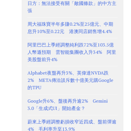
日方：無法接受有關「敵國條款」的中方主
張
周大福珠寶半年多賺0.2%至25億元、中期
息升10%至0.22元 港澳同店銷售增4.4%
阿里巴巴上季經調整純利跌72%至103.5億
人幣遜預期 雲智能集團收入升34% 阿里
美股盤前升4%
Alphabet夜盤再升3%、英偉達NVDA跌
2% META傳洽談斥數十億美元購Google
的TPU
Google升6%、盤後再升逾2% Gemini
3.0「生成式UI」開始產金？
蔚來上季經調整虧損收窄近四成、盤前彈逾
4% 毛利率升至13.9%