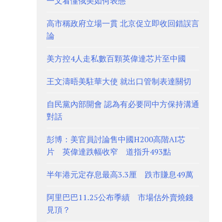
一文看懂俄美如何表態
高市稱政府立場一貫 北京促立即收回錯誤言
論
美方控4人走私數百顆英偉達芯片至中國
王文濤晤美駐華大使 就出口管制表達關切
自民黨內部開會 認為有必要同中方保持溝通
對話
彭博：美官員討論售中國H200高階AI芯
片 英偉達跌幅收窄 道指升493點
半年港元定存息最高3.3厘 跌市賺息49萬
阿里巴巴11.25公布季績 市場估外賣燒錢
見頂？