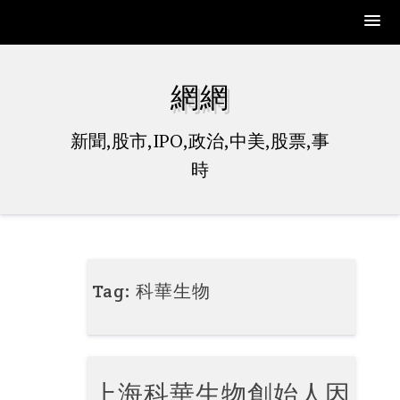
Skip
to
網網
content
新聞,股市,IPO,政治,中美,股票,事
時
Tag:
科華生物
上海科華生物創始人因