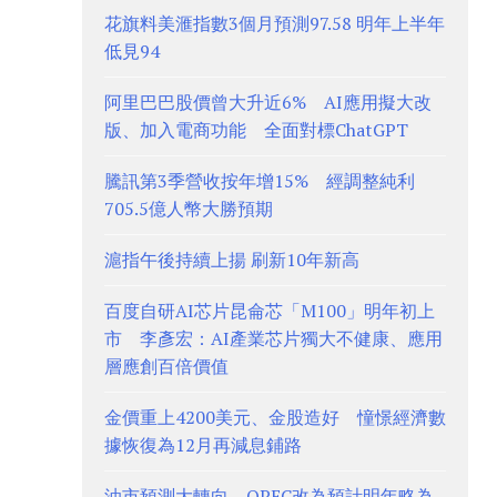
花旗料美滙指數3個月預測97.58 明年上半年
低見94
阿里巴巴股價曾大升近6% AI應用擬大改
版、加入電商功能 全面對標ChatGPT
騰訊第3季營收按年增15% 經調整純利
705.5億人幣大勝預期
滬指午後持續上揚 刷新10年新高
百度自研AI芯片昆侖芯「M100」明年初上
市 李彥宏：AI產業芯片獨大不健康、應用
層應創百倍價值
金價重上4200美元、金股造好 憧憬經濟數
據恢復為12月再減息鋪路
油市預測大轉向、OPEC改為預計明年略為