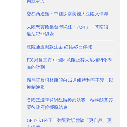
與競爭力
交易商透露：中國採購美國大豆陷入停滯
大陸懸賞徵集台灣網紅「八炯」「閩南狼」
違法犯罪線索
眾院通過撥款法案 終結43日停擺
FBI局長宣布 中國同意阻止芬太尼相關化學
品的計劃
儲局官員柯林斯傾向12月維持利率不變 以
抑制通脹
美國眾議院通過臨時撥款法案 待特朗普簽
署後政府停擺將結束
GPT-5.1來了！強調對話體驗「更自然、更