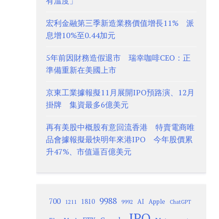
有溫度」
宏利金融第三季新造業務價值增長11% 派
息增10%至0.44加元
5年前因財務造假退市 瑞幸咖啡CEO：正
準備重新在美國上市
京東工業據報擬11月展開IPO預路演、12月
掛牌 集資最多6億美元
再有美股中概股有意回流香港 特賣電商唯
品會據報擬最快明年來港IPO 今年股價累
升47%、市值逼百億美元
9988
700
1810
AI
Apple
1211
9992
ChatGPT
IPO