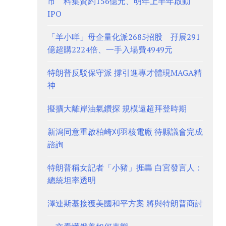
市 料集資約156億元、明年上半年啟動
IPO
「羊小咩」母企量化派2685招股 孖展291
億超購2224倍、一手入場費4949元
特朗普反駁保守派 撐引進專才體現MAGA精
神
擬擴大離岸油氣鑽探 規模遠超拜登時期
新潟同意重啟柏崎刈羽核電廠 待縣議會完成
諮詢
特朗普稱女記者「小豬」捱轟 白宮發言人：
總統坦率透明
澤連斯基接獲美國和平方案 將與特朗普商討