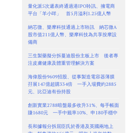
量化派5次遞表終通過港IPO聆訊、擁電商
平台「羊小咩」 首5月溢利1.25億人幣
納芯微、樂摩科技通過上市聆訊 納芯微A
股市值211億人幣、樂摩科技為共享按摩設
備商
三生製藥擬分拆蔓迪股份主板上市 後者專
注皮膚健康及體重管理解決方案
海偉股份9609招股、從事製造電容器薄膜
孖展147億超購334倍 一手入場費約2885
元、比亞迪有份持股
創新實業2788暗盤最多收升31%、每手帳面
賺1680元 一手中籤率10%、申180手穩中
長和據報分拆屈臣氏於香港及英國兩地上