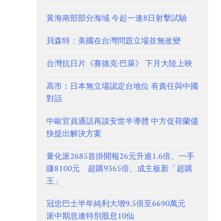
黃海南部部分海域 今起一連8日射擊試驗
貝森特：美國在台灣問題立場並無改變
台灣抗日片《賽德克·巴萊》 下月大陸上映
高市︰日本無立場認定台地位 有責任與中國
對話
中歐官員通話再談安世半導體 中方促荷蘭儘
快提出解決方案
量化派2685首掛開報26元升逾1.6倍、一手
賺8100元 超購9365倍、成主板新「超購
王」
冠忠巴士半年純利大增9.5倍至6690萬元
派中期息連特別股息10仙