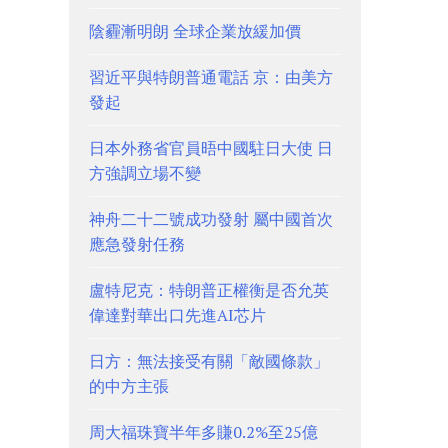
陰霾漸明朗 全球企業放緩加價
習近平與特朗普通電話 京：由美方
發起
日本外務省官員晤中國駐日大使 日
方強調立場不變
神舟二十二號成功發射 屬中國首次
應急發射任務
盧特尼克：特朗普正權衡是否允英
偉達對華出口先進AI芯片
日方：無法接受有關「敵國條款」
的中方主張
周大福珠寶半年多賺0.2%至25億