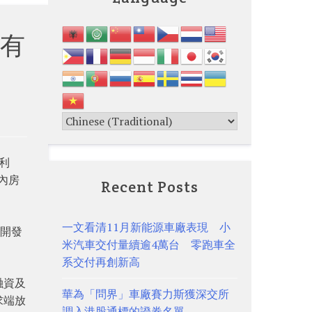
有
利
內房
Recent Posts
一文看清11月新能源車廠表現 小
房開發
米汽車交付量續逾4萬台 零跑車全
系交付再創新高
融資及
華為「問界」車廠賽力斯獲深交所
求端放
調入港股通標的證券名單