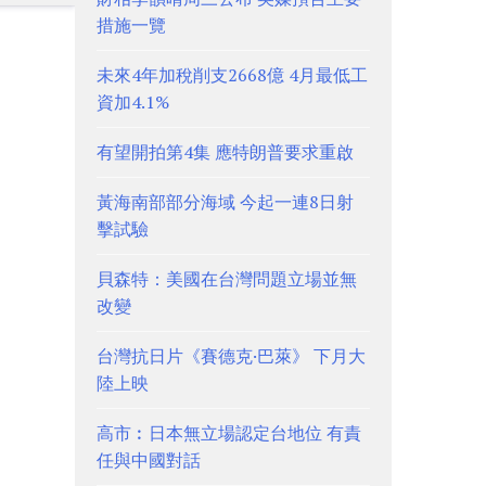
措施一覽
未來4年加稅削支2668億 4月最低工
資加4.1%
有望開拍第4集 應特朗普要求重啟
黃海南部部分海域 今起一連8日射
擊試驗
貝森特：美國在台灣問題立場並無
改變
台灣抗日片《賽德克·巴萊》 下月大
陸上映
高市︰日本無立場認定台地位 有責
任與中國對話