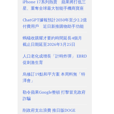
iPhone 17系列熱賣 蘋果將打低三
星、重奪全球最大智能手機商寶座
ChatGPT據報預計2030年至少2.2億
付費用戶 近日新推購物助手功能
螞蟻收購耀才要約時間延長4個月
截止日期延至2026年3月25日
人口老化成增長「計時炸彈」 EBRD
促刺激生育
烏修訂19點和平方案 本周料無「特
澤會」
勒令蘋果Google整頓 打擊冒充政府
詐騙
削政府支出浪費 推日版DOGE