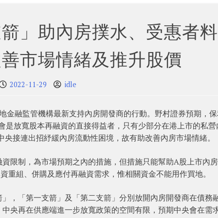
支箭」助內房撲水、受惠者料
改善市場情緒及推升股價
2022-11-29
idle
內地金融監管機構最新支持內房開發商的行動。野村證券預期，保
）A股將會是放寬股本再融資的直接得益者，只有少部分在港上市的私營
基於中央接連出招紓緩內房流動性困境，故有助改善內房市場情緒。
融資限制，為市場預期之內的措施，但措施只能幫助A股上市內
集資重組、併購及應付再融資需求，惟相關資金不能用作買地。
箭」，「第一支箭」及「第二支箭」分別放開內房開發商在債務
，中央再在供應端進一步放寬政策的空間有限，預期中央會在需