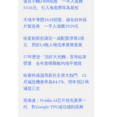
遇見小麵2408招股 一手入場費
3556元、引入海底撈等為基投
天域半導體2658招股、碳化硅外延
片製造商 一手入場費2929元
佑駕創新折讓近一成配股淨籌2億
元 用於L4無人物流車業務發展
57年歷史「頂好大光麵」宣布結束
營運 去年曾嘆難敵內地平價貨
哈塞特成儲局新任主席大熱門 12
月減息機會率為84.3%、明年預計再
減息三次
英偉達：Nvidia AI芯片領先業界一
代 對Google TPU成功感到高興