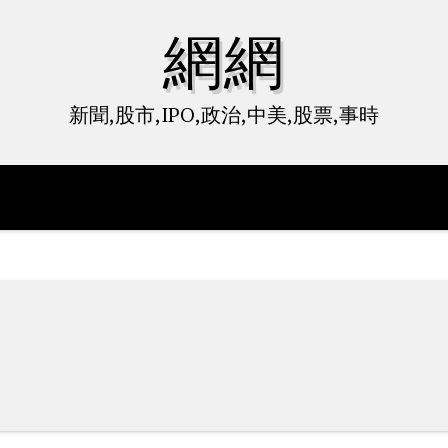
網網
新聞,股市,IPO,政治,中美,股票,事時