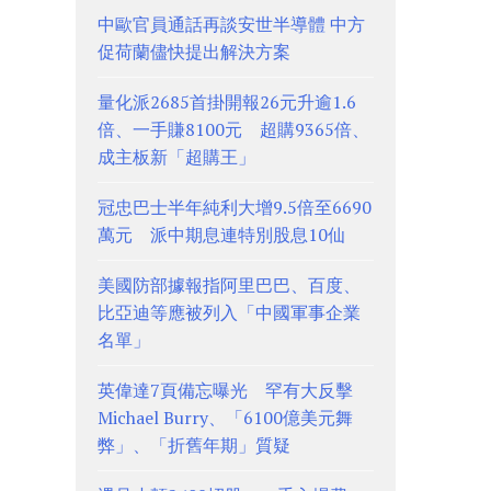
中歐官員通話再談安世半導體 中方
促荷蘭儘快提出解決方案
量化派2685首掛開報26元升逾1.6
倍、一手賺8100元 超購9365倍、
成主板新「超購王」
冠忠巴士半年純利大增9.5倍至6690
萬元 派中期息連特別股息10仙
美國防部據報指阿里巴巴、百度、
比亞迪等應被列入「中國軍事企業
名單」
英偉達7頁備忘曝光 罕有大反擊
Michael Burry、「6100億美元舞
弊」、「折舊年期」質疑