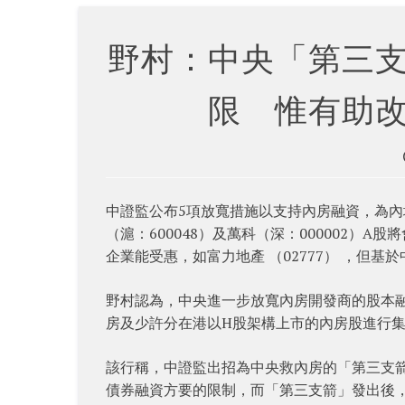
野村：中央「第三
限 惟有助
中證監公布5項放寬措施以支持內房融資，為
（滬：600048）及萬科（深：000002
企業能受惠，如富力地產 （02777） ，但
野村認為，中央進一步放寬內房開發商的股本
房及少許分在港以H股架構上市的內房股進行
該行稱，中證監出招為中央救內房的「第三支
債券融資方要的限制，而「第三支箭」發出後