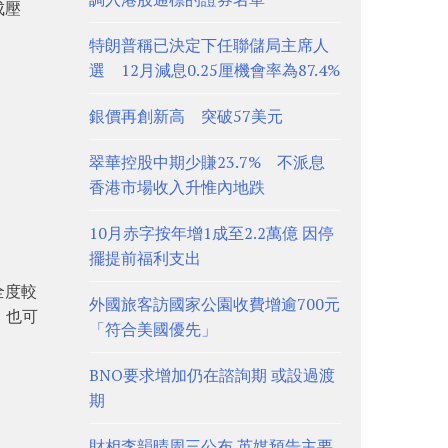
成壓
特朗普稱已決定下任聯儲局主席人
選 12月減息0.25厘機會率為87.4%
銀價再創新高 突破57美元
翠華控股中期少賺23.7% 不派息
香港市場收入升惟內地跌
10月赤字按年增1成至2.2萬億 因停
擺提前福利支出
全度較
外國旅客訪國家公園收費增逾700元
）也可
「符合美國優先」
BNO要求增加仍在諮詢期 或設過渡
期
財相李韻晴周三公布 英媒預告主要