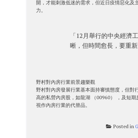
開，才能刺激低迷的需求，但近日疫情惡化及
力。
「12月舉行的中央經濟
晰，但時間愈長，要重新
野村對內房行業前景趨樂觀
野村對內房發展行業基本面持審慎態度，但對
高的私營內房股，如龍湖 （00960） ，及短期
視作內房行業的代替品。
Posted in
G