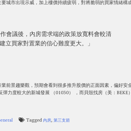
主要城市出現示威，加上樓價持續疲弱，對將脆弱的買家情緒構
工作會議後，內房需求端的政策放寬料會較清
建立買家對置業的信心難度更大。」
行業前景趨樂觀，預期會看到很多推升股價的正面因素，偏好安
反彈力度較大的新城發展 （01030） ，而貝殼找房（美：BEKE
Tagged
,
eneral
內房
第三支箭