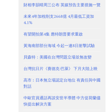
財相李韻晴周三公布 英媒預告主要措施一覽
未來4年加稅削支2668億 4月最低工資加
4.1%
有望開拍第4集 應特朗普要求重啟
黃海南部部分海域 今起一連8日射擊試驗
貝森特：美國在台灣問題立場並無改變
台灣抗日片《賽德克·巴萊》 下月大陸上映
高市︰日本無立場認定台地位 有責任與中國
對話
中歐官員通話再談安世半導體 中方促荷蘭儘
快提出解決方案