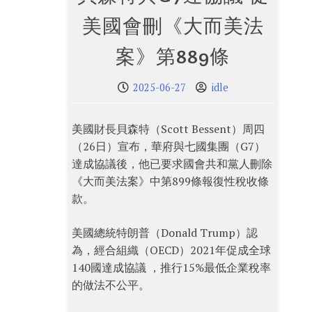
美國會刪《大而美法
案》第889條
2025-06-27
idle
美國財長貝森特（Scott Bessent）周四
（26日）宣布，華府與七國集團（G7）
達成協議後，他已要求國會共和黨人刪除
《大而美法案》中第899條報復性稅收條
款。
美國總統特朗普（Donald Trump）認
為，經合組織（OECD）2021年促成全球
140國達成協議 ，推行15%最低企業稅率
的做法不公平。