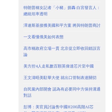
特朗普稱女記者「小豬」捱轟 白宮發言人：
總統坦率透明
澤連斯基接獲美國和平方案 將與特朗普商討
一文看懂俄美如何表態
高市稱政府立場一貫 北京促立即收回錯誤言
論
美方控4人走私數百顆英偉達芯片至中國
王文濤晤美駐華大使 就出口管制表達關切
自民黨內部開會 認為有必要同中方保持溝通
對話
彭博：美官員討論售中國H200高階AI芯