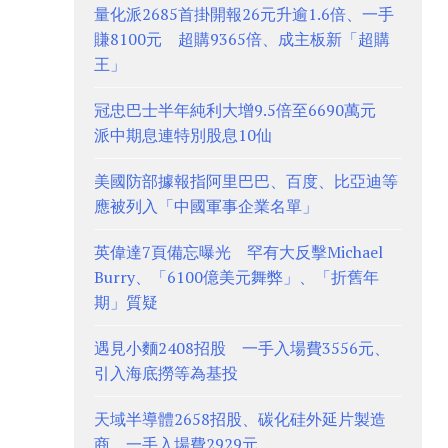
量化派2685首掛開報26元升逾1.6倍、一手
賺8100元 超購9365倍、成主板新「超購
王」
冠忠巴士半年純利大增9.5倍至6690萬元
派中期息連特別股息10仙
美國防部據報指阿里巴巴、百度、比亞迪等
應被列入「中國軍事企業名單」
英偉達7頁備忘曝光 罕有大反擊Michael
Burry、「6100億美元舞弊」、「折舊年
期」質疑
遇見小麵2408招股 一手入場費3556元、
引入海底撈等為基投
天域半導體2658招股、碳化硅外延片製造
商 一手入場費2929元