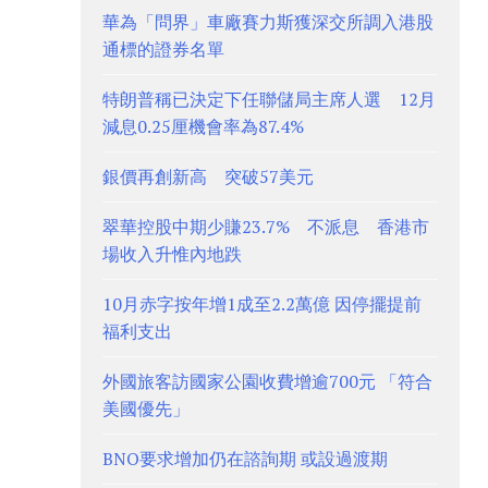
華為「問界」車廠賽力斯獲深交所調入港股
通標的證券名單
特朗普稱已決定下任聯儲局主席人選 12月
減息0.25厘機會率為87.4%
銀價再創新高 突破57美元
翠華控股中期少賺23.7% 不派息 香港市
場收入升惟內地跌
10月赤字按年增1成至2.2萬億 因停擺提前
福利支出
外國旅客訪國家公園收費增逾700元 「符合
美國優先」
BNO要求增加仍在諮詢期 或設過渡期