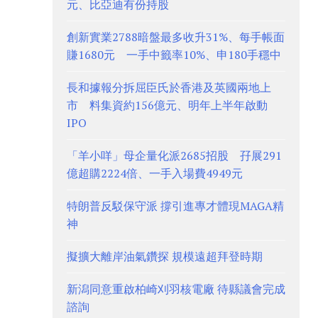
元、比亞迪有份持股
創新實業2788暗盤最多收升31%、每手帳面
賺1680元 一手中籤率10%、申180手穩中
長和據報分拆屈臣氏於香港及英國兩地上
市 料集資約156億元、明年上半年啟動
IPO
「羊小咩」母企量化派2685招股 孖展291
億超購2224倍、一手入場費4949元
特朗普反駁保守派 撐引進專才體現MAGA精
神
擬擴大離岸油氣鑽探 規模遠超拜登時期
新潟同意重啟柏崎刈羽核電廠 待縣議會完成
諮詢