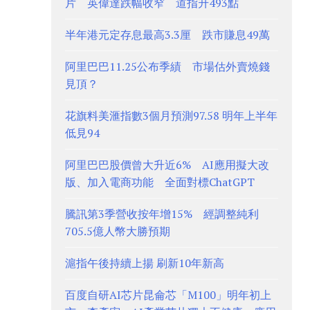
片 英偉達跌幅收窄 道指升493點
半年港元定存息最高3.3厘 跌市賺息49萬
阿里巴巴11.25公布季績 市場估外賣燒錢
見頂？
花旗料美滙指數3個月預測97.58 明年上半年
低見94
阿里巴巴股價曾大升近6% AI應用擬大改
版、加入電商功能 全面對標ChatGPT
騰訊第3季營收按年增15% 經調整純利
705.5億人幣大勝預期
滬指午後持續上揚 刷新10年新高
百度自研AI芯片昆侖芯「M100」明年初上