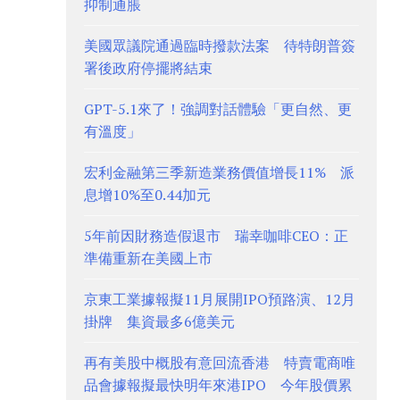
抑制通脹
美國眾議院通過臨時撥款法案 待特朗普簽
署後政府停擺將結束
GPT-5.1來了！強調對話體驗「更自然、更
有溫度」
宏利金融第三季新造業務價值增長11% 派
息增10%至0.44加元
5年前因財務造假退市 瑞幸咖啡CEO：正
準備重新在美國上市
京東工業據報擬11月展開IPO預路演、12月
掛牌 集資最多6億美元
再有美股中概股有意回流香港 特賣電商唯
品會據報擬最快明年來港IPO 今年股價累