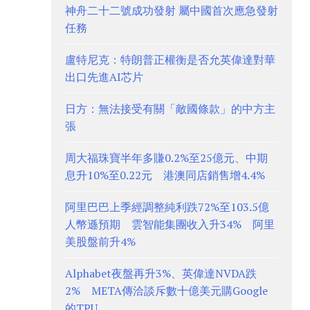
神舟二十二號成功發射 屬中國首次應急發射
任務
盧特尼克：特朗普正權衡是否允英偉達對華
出口先進AI芯片
日方：無法接受有關「敵國條款」的中方主
張
周大福珠寶半年多賺0.2%至25億元、中期
息升10%至0.22元 港澳同店銷售增4.4%
阿里巴巴上季經調整純利跌72%至103.5億
人幣遜預期 雲智能集團收入升34% 阿里
美股盤前升4%
Alphabet夜盤再升3%、英偉達NVDA跌
2% META傳洽談斥數十億美元購Google
的TPU