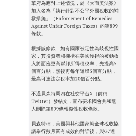
華府為應對上述情況，於《大而美法案》
加入名為「執行針對不公平外國稅收的補
救措施」（Enforcement of Remedies
Against Unfair Foreign Taxes）的第899
條款。
根據該條款，如有國家被定性為歧視性國
家，其投資者和機構在美國獲得的被動收
入將面臨更高聯邦所得稅稅率，先提高5
個百分點，然後再每年遞增5個百分點，
最高可達法定稅率加20個百分點。
不過貝森特周四在社交平台X（前稱
Twitter）發帖文，宣布要求國會共和黨
人刪除第899條報復性稅收條款。
貝森特稱，美國與其他國家就全球稅收協
議舉行數月富有成效的對話後，與G7達