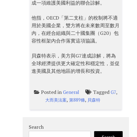
成一項維護美國利益的聯合諒解。
他指，OECD「第二支柱」的稅制將不適
用於美國企業，雙方將在未來數周至數月
內，在經合組織與二十國集團（G20）包
容性框架內合作落實這項協議。
貝森特表示，美方與G7達成諒解，將為
全球經濟提供更大確定性和穩定性，並促
進美國及其他地區的增長和投資。
Posted in
Tagged
,
General
G7
,
,
大而美法案
第889條
貝森特
Search
Search