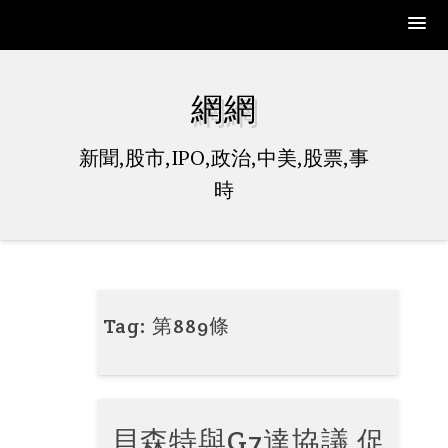
Skip
to
網網
content
新聞,股市,IPO,政治,中美,股票,事
時
Tag:
第889條
貝森特與G7達協議 促