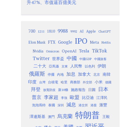
升47%、市值逼百億美元
9988
700
1810
AI
Apple
1211
9992
ChatGPT
IPO
Google
FTX
Meta
Elon Musk
Netflix
TikTok
Tesla
OpenAI
Nvidia
Omicron
Twitter
中國
世界盃
中國GDP
中國旅客
二十大
伊朗
人民幣
以色列
亞馬遜
京東
俄羅斯
加息
加拿大
南韓
內地
停擺
北京
印度
小米
台灣
台積電
哈里
商務部
外交部
德國
日本
拜登
施政報告
日圓
新10條
放寬防疫
歐盟
普京
李家超
比亞迪
江澤民
李強
減息
滙豐
泡泡瑪特
泰國
深圳
港股
港交所
特朗普
烏克蘭
澤連斯基
澳門
王毅
習近平
美國