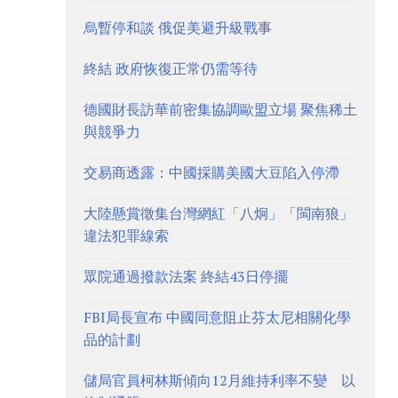
烏暫停和談 俄促美避升級戰事
終結 政府恢復正常仍需等待
德國財長訪華前密集協調歐盟立場 聚焦稀土
與競爭力
交易商透露：中國採購美國大豆陷入停滯
大陸懸賞徵集台灣網紅「八炯」「閩南狼」
違法犯罪線索
眾院通過撥款法案 終結43日停擺
FBI局長宣布 中國同意阻止芬太尼相關化學
品的計劃
儲局官員柯林斯傾向12月維持利率不變 以