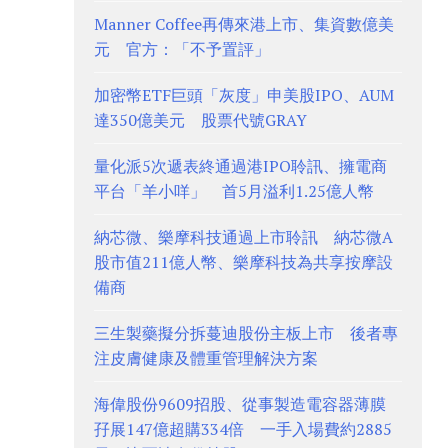
Manner Coffee再傳來港上市、集資數億美
元 官方：「不予置評」
加密幣ETF巨頭「灰度」申美股IPO、AUM
達350億美元 股票代號GRAY
量化派5次遞表終通過港IPO聆訊、擁電商
平台「羊小咩」 首5月溢利1.25億人幣
納芯微、樂摩科技通過上市聆訊 納芯微A
股市值211億人幣、樂摩科技為共享按摩設
備商
三生製藥擬分拆蔓迪股份主板上市 後者專
注皮膚健康及體重管理解決方案
海偉股份9609招股、從事製造電容器薄膜
孖展147億超購334倍 一手入場費約2885