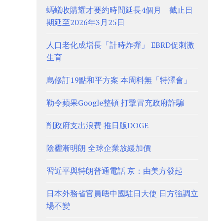
螞蟻收購耀才要約時間延長4個月 截止日
期延至2026年3月25日
人口老化成增長「計時炸彈」 EBRD促刺激
生育
烏修訂19點和平方案 本周料無「特澤會」
勒令蘋果Google整頓 打擊冒充政府詐騙
削政府支出浪費 推日版DOGE
陰霾漸明朗 全球企業放緩加價
習近平與特朗普通電話 京：由美方發起
日本外務省官員晤中國駐日大使 日方強調立
場不變