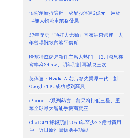
佑駕創新折讓近一成配股淨籌2億元 用於
L4無人物流車業務發展
57年歷史「頂好大光麵」宣布結束營運 去
年曾嘆難敵內地平價貨
哈塞特成儲局新任主席大熱門 12月減息機
會率為84.3%、明年預計再減息三次
英偉達：Nvidia AI芯片領先業界一代 對
Google TPU成功感到高興
iPhone 17系列熱賣 蘋果將打低三星、重
奪全球最大智能手機商寶座
ChatGPT據報預計2030年至少2.2億付費用
戶 近日新推購物助手功能