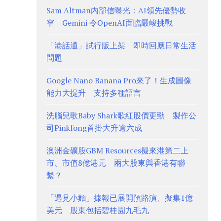
Sam Altman內部信曝光：AI領先優勢收
窄 Gemini 令OpenAI面臨嚴峻挑戰
「港話通」試行版上架 即時回應日常生活
問題
Google Nano Banana Pro來了！生成圖像
能力大提升 支持多種語言
洗腦兒歌Baby Shark歌紅股價更勁 製作公
司Pinkfong首掛大升逾六成
澳洲金礦股GBM Resources擬來港第二上
市、市值8億港元 兩大股東與香港有聯
繫？
「遇見小麵」據報已展開預路演、擬集1億
美元 股東包括碧桂園九毛九