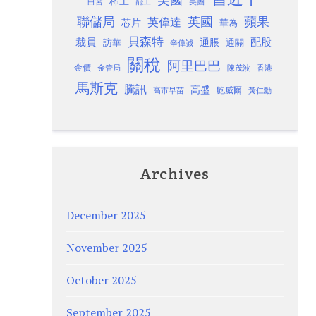
稀土
白宮
罷工
美團
聯儲局
蘋果
英國
英偉達
芯片
華為
貝森特
裁員
配股
通脹
訪華
通關
辛偉誠
關稅
阿里巴巴
金價
金管局
香港
陳茂波
馬斯克
騰訊
高盛
高市早苗
鮑威爾
黃仁勳
Archives
December 2025
November 2025
October 2025
September 2025