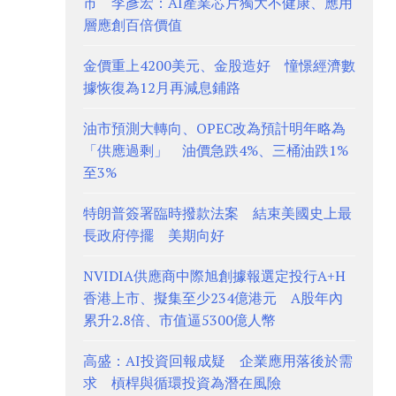
市 李彥宏：AI產業芯片獨大不健康、應用
層應創百倍價值
金價重上4200美元、金股造好 憧憬經濟數
據恢復為12月再減息鋪路
油市預測大轉向、OPEC改為預計明年略為
「供應過剩」 油價急跌4%、三桶油跌1%
至3%
特朗普簽署臨時撥款法案 結束美國史上最
長政府停擺 美期向好
NVIDIA供應商中際旭創據報選定投行A+H
香港上市、擬集至少234億港元 A股年內
累升2.8倍、市值逼5300億人幣
高盛：AI投資回報成疑 企業應用落後於需
求 槓桿與循環投資為潛在風險