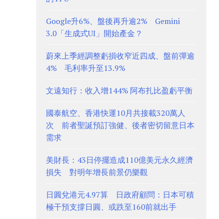
Google升6%、盤後再升逾2% Gemini
3.0「生成式UI」開始產金？
蔚來上季經調整虧損收窄近四成、盤前彈逾
4% 毛利率升至13.9%
文遠知行：收入增144% 阿布扎比盈虧平衡
國泰航空、香港快運10月共接載320萬人
次 前者聖誕預訂強健、後者密切留意日本
需求
美財長：43日停擺造成110億美元永久經濟
損失 對明年增長前景仍樂觀
日圓兌港元4.97算 日政府顧問：日本可積
極干預支撐日圓、或跌至160前就出手