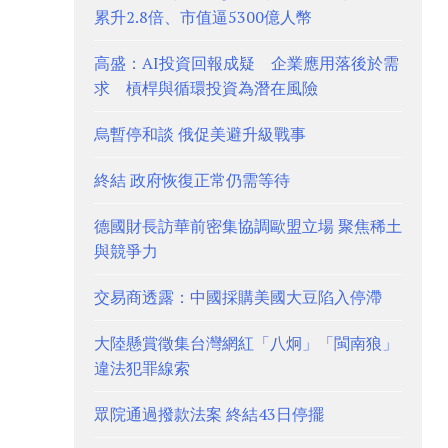
累升2.8倍、市值逼5300億人幣
高盛：AI投資回報成疑 企業應用落後於需
求 槓桿與循環投資為潛在風險
烏暫停和談 俄促美避升級戰事
終結 政府恢復正常仍需等待
德國財長訪華前密集協調歐盟立場 聚焦稀土
與競爭力
交易商透露：中國採購美國大豆陷入停滯
大陸懸賞徵集台灣網紅「八炯」「閩南狼」
違法犯罪線索
眾院通過撥款法案 終結43日停擺