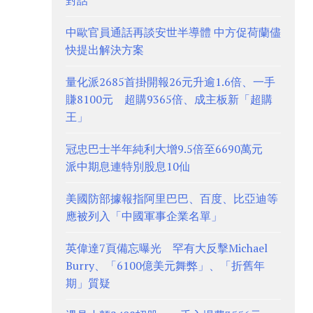
對話
中歐官員通話再談安世半導體 中方促荷蘭儘
快提出解決方案
量化派2685首掛開報26元升逾1.6倍、一手
賺8100元 超購9365倍、成主板新「超購
王」
冠忠巴士半年純利大增9.5倍至6690萬元
派中期息連特別股息10仙
美國防部據報指阿里巴巴、百度、比亞迪等
應被列入「中國軍事企業名單」
英偉達7頁備忘曝光 罕有大反擊Michael
Burry、「6100億美元舞弊」、「折舊年
期」質疑