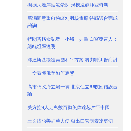
擬擴大離岸油氣鑽探 規模遠超拜登時期
新潟同意重啟柏崎刈羽核電廠 待縣議會完成
諮詢
特朗普稱女記者「小豬」捱轟 白宮發言人：
總統坦率透明
澤連斯基接獲美國和平方案 將與特朗普商討
一文看懂俄美如何表態
高市稱政府立場一貫 北京促立即收回錯誤言
論
美方控4人走私數百顆英偉達芯片至中國
王文濤晤美駐華大使 就出口管制表達關切