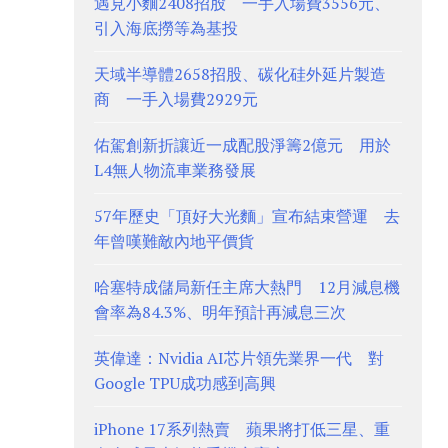
遇見小麵2408招股 一手入場費3556元、
引入海底撈等為基投
天域半導體2658招股、碳化硅外延片製造
商 一手入場費2929元
佑駕創新折讓近一成配股淨籌2億元 用於
L4無人物流車業務發展
57年歷史「頂好大光麵」宣布結束營運 去
年曾嘆難敵內地平價貨
哈塞特成儲局新任主席大熱門 12月減息機
會率為84.3%、明年預計再減息三次
英偉達：Nvidia AI芯片領先業界一代 對
Google TPU成功感到高興
iPhone 17系列熱賣 蘋果將打低三星、重