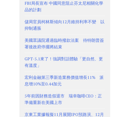
FBI局長宣布 中國同意阻止芬太尼相關化學
品的計劃
儲局官員柯林斯傾向12月維持利率不變 以
抑制通脹
美國眾議院通過臨時撥款法案 待特朗普簽
署後政府停擺將結束
GPT-5.1來了！強調對話體驗「更自然、更
有溫度」
宏利金融第三季新造業務價值增長11% 派
息增10%至0.44加元
5年前因財務造假退市 瑞幸咖啡CEO：正
準備重新在美國上市
京東工業據報擬11月展開IPO預路演、12月