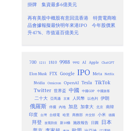
掛牌 集資最多6億美元
再有美股中概股有意回流香港 特賣電商唯
品會據報擬最快明年來港IPO 今年股價累
升47%、市值逼百億美元
9988
700
1810
AI
Apple
1211
9992
ChatGPT
IPO
Google
FTX
Meta
Elon Musk
Netflix
TikTok
Tesla
OpenAI
Nvidia
Omicron
Twitter
中國
世界盃
中國GDP
中國旅客
二十大
伊朗
人民幣
以色列
亞馬遜
京東
俄羅斯
加息
加拿大
南韓
內地
停擺
北京
印度
小米
台灣
台積電
哈里
商務部
外交部
德國
日本
拜登
施政報告
日圓
新10條
放寬防疫
歐盟
普京
李家超
比亞迪
江澤民