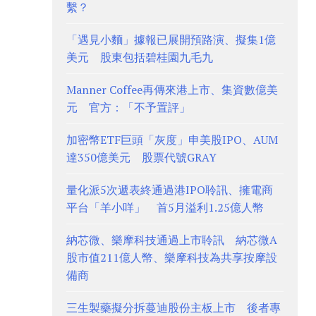
繫？
「遇見小麵」據報已展開預路演、擬集1億
美元 股東包括碧桂園九毛九
Manner Coffee再傳來港上市、集資數億美
元 官方：「不予置評」
加密幣ETF巨頭「灰度」申美股IPO、AUM
達350億美元 股票代號GRAY
量化派5次遞表終通過港IPO聆訊、擁電商
平台「羊小咩」 首5月溢利1.25億人幣
納芯微、樂摩科技通過上市聆訊 納芯微A
股市值211億人幣、樂摩科技為共享按摩設
備商
三生製藥擬分拆蔓迪股份主板上市 後者專