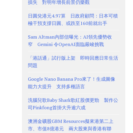
損失 對明年增長前景仍樂觀
日圓兌港元4.97算 日政府顧問：日本可積
極干預支撐日圓、或跌至160前就出手
Sam Altman內部信曝光：AI領先優勢收
窄 Gemini 令OpenAI面臨嚴峻挑戰
「港話通」試行版上架 即時回應日常生活
問題
Google Nano Banana Pro來了！生成圖像
能力大提升 支持多種語言
洗腦兒歌Baby Shark歌紅股價更勁 製作公
司Pinkfong首掛大升逾六成
澳洲金礦股GBM Resources擬來港第二上
市、市值8億港元 兩大股東與香港有聯