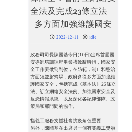
全法及完成23條立法
多方面加強維護國安
2022-12-11
idle
政務司司長陳國基今日(10日)岀席首屆國
安導師培訓課程畢業禮致辭時指，國家安
全工作要做到到位，在防範，制止和懲治
方面須並駕齊驅，政府會從多方面加強維
護國家安全，包括完成《基本法》23條立
法、訂立網絡安全法例、加強國家安全及
反恐情報系統，以及深化各紀律部隊、政
策局和部門間的協作。
指義工服務支援社會抗疫角色重要
另外，陳國基在出席另一個有關義工獎頒