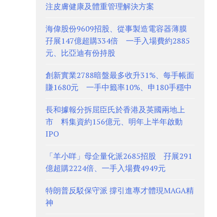
注皮膚健康及體重管理解決方案
海偉股份9609招股、從事製造電容器薄膜
孖展147億超購334倍 一手入場費約2885
元、比亞迪有份持股
創新實業2788暗盤最多收升31%、每手帳面
賺1680元 一手中籤率10%、申180手穩中
長和據報分拆屈臣氏於香港及英國兩地上
市 料集資約156億元、明年上半年啟動
IPO
「羊小咩」母企量化派2685招股 孖展291
億超購2224倍、一手入場費4949元
特朗普反駁保守派 撐引進專才體現MAGA精
神