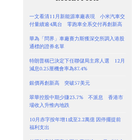
一文看清11月新能源車廠表現 小米汽車交
付量續逾4萬台 零跑車全系交付再創新高
華為「問界」車廠賽力斯獲深交所調入港股
通標的證券名單
特朗普稱已決定下任聯儲局主席人選 12月
減息0.25厘機會率為87.4%
銀價再創新高 突破57美元
翠華控股中期少賺23.7% 不派息 香港市
場收入升惟內地跌
10月赤字按年增1成至2.2萬億 因停擺提前
福利支出