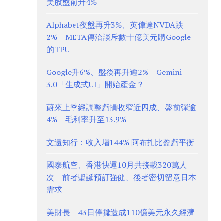
美股盤前升4%
Alphabet夜盤再升3%、英偉達NVDA跌
2% META傳洽談斥數十億美元購Google
的TPU
Google升6%、盤後再升逾2% Gemini
3.0「生成式UI」開始產金？
蔚來上季經調整虧損收窄近四成、盤前彈逾
4% 毛利率升至13.9%
文遠知行：收入增144% 阿布扎比盈虧平衡
國泰航空、香港快運10月共接載320萬人
次 前者聖誕預訂強健、後者密切留意日本
需求
美財長：43日停擺造成110億美元永久經濟