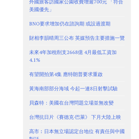
外國旅客訪國家公園收費增逾700元 「符合
美國優先」
BNO要求增加仍在諮詢期 或設過渡期
財相李韻晴周三公布 英媒預告主要措施一覽
未來4年加稅削支2668億 4月最低工資加
4.1%
有望開拍第4集 應特朗普要求重啟
黃海南部部分海域 今起一連8日射擊試驗
貝森特：美國在台灣問題立場並無改變
台灣抗日片《賽德克·巴萊》 下月大陸上映
高市︰日本無立場認定台地位 有責任與中國