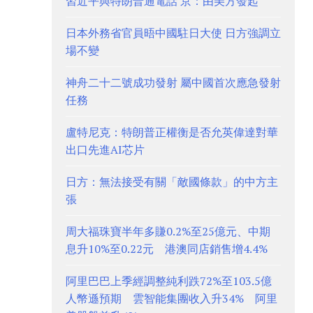
習近平與特朗普通電話 京：由美方發起
日本外務省官員晤中國駐日大使 日方強調立
場不變
神舟二十二號成功發射 屬中國首次應急發射
任務
盧特尼克：特朗普正權衡是否允英偉達對華
出口先進AI芯片
日方：無法接受有關「敵國條款」的中方主
張
周大福珠寶半年多賺0.2%至25億元、中期
息升10%至0.22元 港澳同店銷售增4.4%
阿里巴巴上季經調整純利跌72%至103.5億
人幣遜預期 雲智能集團收入升34% 阿里