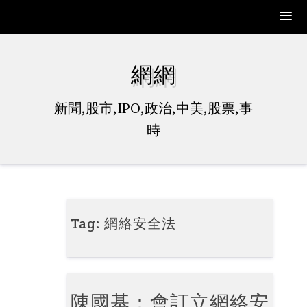
Skip
to
網網
content
新聞,股市,IPO,政治,中美,股票,事
時
Tag:
網絡安全法
陳國基：會訂立網絡安