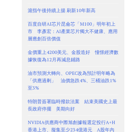
滬指午後持續上揚 刷新10年新高
百度自研AI芯片昆侖芯「M100」明年初上
市 李彥宏：AI產業芯片獨大不健康、應用
層應創百倍價值
金價重上4200美元、金股造好 憧憬經濟數
據恢復為12月再減息鋪路
油市預測大轉向、OPEC改為預計明年略為
「供應過剩」 油價急跌4%、三桶油跌1%
至3%
特朗普簽署臨時撥款法案 結束美國史上最
長政府停擺 美期向好
NVIDIA供應商中際旭創據報選定投行A+H
香港上市、擬集至少234億港元 A股年內