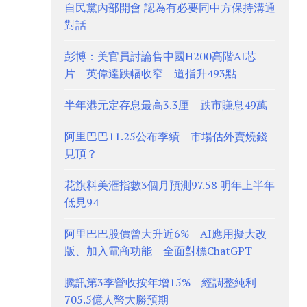
自民黨內部開會 認為有必要同中方保持溝通
對話
彭博：美官員討論售中國H200高階AI芯
片 英偉達跌幅收窄 道指升493點
半年港元定存息最高3.3厘 跌市賺息49萬
阿里巴巴11.25公布季績 市場估外賣燒錢
見頂？
花旗料美滙指數3個月預測97.58 明年上半年
低見94
阿里巴巴股價曾大升近6% AI應用擬大改
版、加入電商功能 全面對標ChatGPT
騰訊第3季營收按年增15% 經調整純利
705.5億人幣大勝預期