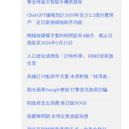
奪全球最大智能手機商寶座
ChatGPT據報預計2030年至少2.2億付費用
戶 近日新推購物助手功能
螞蟻收購耀才要約時間延長4個月 截止日
期延至2026年3月25日
人口老化成增長「計時炸彈」 EBRD促刺激
生育
烏修訂19點和平方案 本周料無「特澤會」
勒令蘋果Google整頓 打擊冒充政府詐騙
削政府支出浪費 推日版DOGE
陰霾漸明朗 全球企業放緩加價