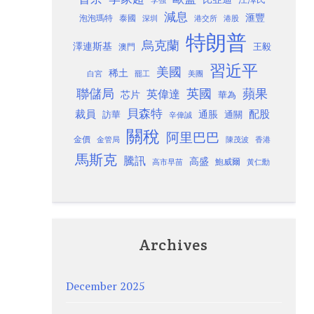
李強
減息
滙豐
泡泡瑪特
泰國
深圳
港股
港交所
特朗普
烏克蘭
澤連斯基
澳門
王毅
習近平
美國
稀土
白宮
罷工
美團
聯儲局
蘋果
英國
英偉達
芯片
華為
貝森特
裁員
配股
通脹
訪華
通關
辛偉誠
關稅
阿里巴巴
金價
金管局
香港
陳茂波
馬斯克
騰訊
高盛
高市早苗
鮑威爾
黃仁勳
Archives
December 2025