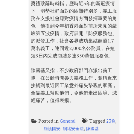
獎禮致辭時就指，歷時近3年的新冠疫情
下，弱勢社群面對的困難特別多，義工服
務在支援社會應對疫情方面發揮重要的角
色，他提到今年初香港面對前所未見的嚴
峻第五波疫情，政府展開「防疫服務包」
的派發工作，社會各界成功集結超過1.7
萬名義工，連同近2,000名公務員，在短
短3日內完成包裝多達350萬個服務包。
陳國基又指，不少政府部門亦派出義工
隊，在公餘時間參與義務工作，並稱近來
接觸到最近因工業意外痛失摯親的家庭，
全靠義工幫助他們，令他們走出困境、減
輕痛苦，值得表揚。
Posted in
Tagged
,
General
23條
,
,
維護國安
網絡安全法
陳國基