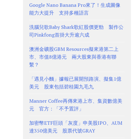
Google Nano Banana Pro來了！生成圖像
能力大提升 支持多種語言
洗腦兒歌Baby Shark歌紅股價更勁 製作公
司Pinkfong首掛大升逾六成
澳洲金礦股GBM Resources擬來港第二上
市、市值8億港元 兩大股東與香港有聯
繫？
「遇見小麵」據報已展開預路演、擬集1億
美元 股東包括碧桂園九毛九
Manner Coffee再傳來港上市、集資數億美
元 官方：「不予置評」
加密幣ETF巨頭「灰度」申美股IPO、AUM
達350億美元 股票代號GRAY