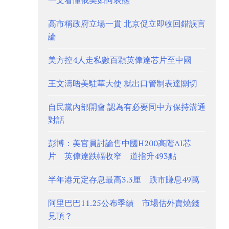
一文看懂俄美如何表態
高市稱政府立場一貫 北京促立即收回錯誤言
論
美方控4人走私數百顆英偉達芯片至中國
王文濤晤美駐華大使 就出口管制表達關切
自民黨內部開會 認為有必要同中方保持溝通
對話
彭博：美官員討論售中國H200高階AI芯
片 英偉達跌幅收窄 道指升493點
半年港元定存息最高3.3厘 跌市賺息49萬
阿里巴巴11.25公布季績 市場估外賣燒錢
見頂？