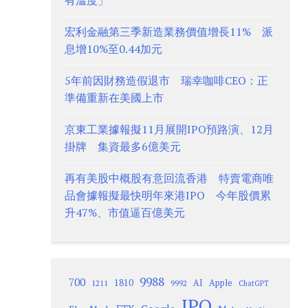
有溫度」
宏利金融第三季新造業務價值增長11% 派
息增10%至0.44加元
5年前因財務造假退市 瑞幸咖啡CEO：正
準備重新在美國上市
京東工業據報擬11月展開IPO預路演、12月
掛牌 集資最多6億美元
再有美股中概股有意回流香港 特賣電商唯
品會據報擬最快明年來港IPO 今年股價累
升47%、市值逼百億美元
9988
700
1810
AI
Apple
1211
9992
ChatGPT
IPO