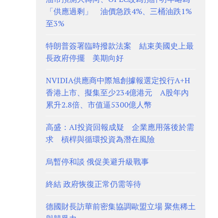
「供應過剩」 油價急跌4%、三桶油跌1%
至3%
特朗普簽署臨時撥款法案 結束美國史上最
長政府停擺 美期向好
NVIDIA供應商中際旭創據報選定投行A+H
香港上市、擬集至少234億港元 A股年內
累升2.8倍、市值逼5300億人幣
高盛：AI投資回報成疑 企業應用落後於需
求 槓桿與循環投資為潛在風險
烏暫停和談 俄促美避升級戰事
終結 政府恢復正常仍需等待
德國財長訪華前密集協調歐盟立場 聚焦稀土