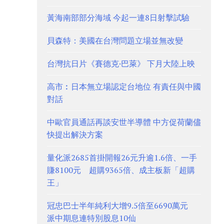
黃海南部部分海域 今起一連8日射擊試驗
貝森特：美國在台灣問題立場並無改變
台灣抗日片《賽德克·巴萊》 下月大陸上映
高市︰日本無立場認定台地位 有責任與中國
對話
中歐官員通話再談安世半導體 中方促荷蘭儘
快提出解決方案
量化派2685首掛開報26元升逾1.6倍、一手
賺8100元 超購9365倍、成主板新「超購
王」
冠忠巴士半年純利大增9.5倍至6690萬元
派中期息連特別股息10仙