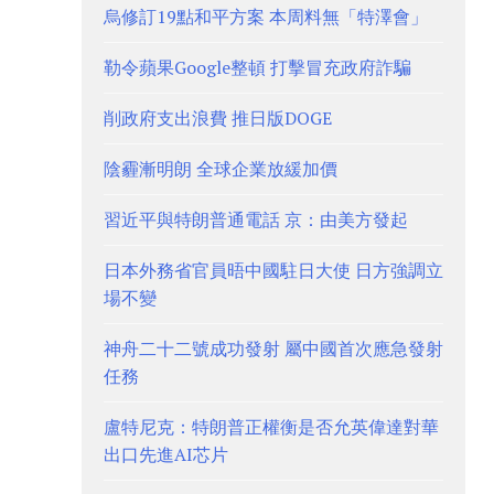
烏修訂19點和平方案 本周料無「特澤會」
勒令蘋果Google整頓 打擊冒充政府詐騙
削政府支出浪費 推日版DOGE
陰霾漸明朗 全球企業放緩加價
習近平與特朗普通電話 京：由美方發起
日本外務省官員晤中國駐日大使 日方強調立
場不變
神舟二十二號成功發射 屬中國首次應急發射
任務
盧特尼克：特朗普正權衡是否允英偉達對華
出口先進AI芯片