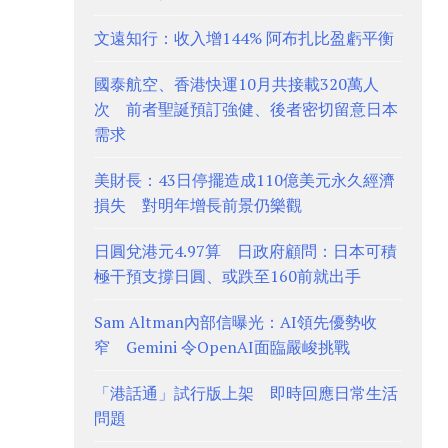
文遠知行：收入增144% 阿布扎比盈虧平衡
國泰航空、香港快運10月共接載320萬人
次 前者聖誕預訂強健、後者密切留意日本
需求
美財長：43日停擺造成110億美元永久經濟
損失 對明年增長前景仍樂觀
日圓兌港元4.97算 日政府顧問：日本可積
極干預支撐日圓、或跌至160前就出手
Sam Altman內部信曝光：AI領先優勢收
窄 Gemini 令OpenAI面臨嚴峻挑戰
「港話通」試行版上架 即時回應日常生活
問題