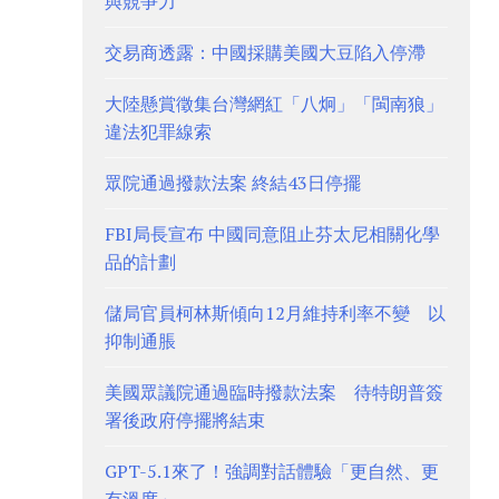
與競爭力
交易商透露：中國採購美國大豆陷入停滯
大陸懸賞徵集台灣網紅「八炯」「閩南狼」
違法犯罪線索
眾院通過撥款法案 終結43日停擺
FBI局長宣布 中國同意阻止芬太尼相關化學
品的計劃
儲局官員柯林斯傾向12月維持利率不變 以
抑制通脹
美國眾議院通過臨時撥款法案 待特朗普簽
署後政府停擺將結束
GPT-5.1來了！強調對話體驗「更自然、更