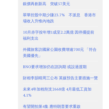
銀價再創新高 突破57美元
翠華控股中期少賺23.7% 不派息 香港市
場收入升惟內地跌
10月赤字按年增1成至2.2萬億 因停擺提前
福利支出
外國旅客訪國家公園收費增逾700元 「符合
美國優先」
BNO要求增加仍在諮詢期 或設過渡期
財相李韻晴周三公布 英媒預告主要措施一覽
未來4年加稅削支2668億 4月最低工資加
4.1%
有望開拍第4集 應特朗普要求重啟