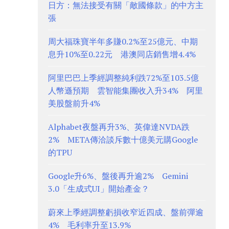
日方：無法接受有關「敵國條款」的中方主
張
周大福珠寶半年多賺0.2%至25億元、中期
息升10%至0.22元 港澳同店銷售增4.4%
阿里巴巴上季經調整純利跌72%至103.5億
人幣遜預期 雲智能集團收入升34% 阿里
美股盤前升4%
Alphabet夜盤再升3%、英偉達NVDA跌
2% META傳洽談斥數十億美元購Google
的TPU
Google升6%、盤後再升逾2% Gemini
3.0「生成式UI」開始產金？
蔚來上季經調整虧損收窄近四成、盤前彈逾
4% 毛利率升至13.9%