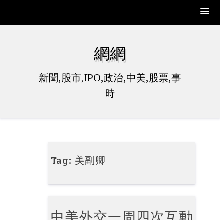
Skip
to
網網
content
新聞,股市,IPO,政治,中美,股票,事
時
Tag:
美副卿
中美外交一周四次互動