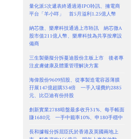
量化派5次遞表終通過港IPO聆訊、擁電商
平台「羊小咩」 首5月溢利1.25億人幣
納芯微、樂摩科技通過上市聆訊 納芯微A
股市值211億人幣、樂摩科技為共享按摩設
備商
三生製藥擬分拆蔓迪股份主板上市 後者專
注皮膚健康及體重管理解決方案
海偉股份9609招股、從事製造電容器薄膜
孖展147億超購334倍 一手入場費約2885
元、比亞迪有份持股
創新實業2788暗盤最多收升31%、每手帳面
賺1680元 一手中籤率10%、申180手穩中
長和據報分拆屈臣氏於香港及英國兩地上