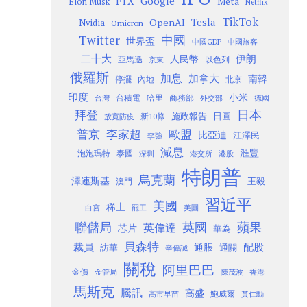
Google
FTX
Meta
Elon Musk
Netflix
TikTok
Tesla
OpenAI
Nvidia
Omicron
Twitter
中國
世界盃
中國GDP
中國旅客
二十大
伊朗
人民幣
以色列
亞馬遜
京東
俄羅斯
加息
加拿大
南韓
內地
停擺
北京
印度
小米
台灣
台積電
哈里
商務部
外交部
德國
日本
拜登
施政報告
日圓
新10條
放寬防疫
歐盟
普京
李家超
比亞迪
江澤民
李強
減息
滙豐
泡泡瑪特
泰國
深圳
港股
港交所
特朗普
烏克蘭
澤連斯基
澳門
王毅
習近平
美國
稀土
白宮
罷工
美團
聯儲局
蘋果
英國
英偉達
芯片
華為
貝森特
裁員
配股
通脹
訪華
通關
辛偉誠
關稅
阿里巴巴
金價
金管局
香港
陳茂波
馬斯克
騰訊
高盛
高市早苗
鮑威爾
黃仁勳