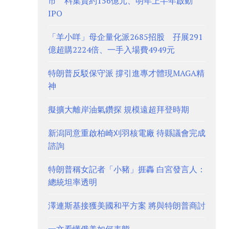
市 料集資約156億元、明年上半年啟動
IPO
「羊小咩」母企量化派2685招股 孖展291
億超購2224倍、一手入場費4949元
特朗普反駁保守派 撐引進專才體現MAGA精
神
擬擴大離岸油氣鑽探 規模遠超拜登時期
新潟同意重啟柏崎刈羽核電廠 待縣議會完成
諮詢
特朗普稱女記者「小豬」捱轟 白宮發言人：
總統坦率透明
澤連斯基接獲美國和平方案 將與特朗普商討