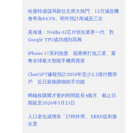
哈塞特成儲局新任主席大熱門 12月減息機
會率為84.3%、明年預計再減息三次
英偉達：Nvidia AI芯片領先業界一代 對
Google TPU成功感到高興
iPhone 17系列熱賣 蘋果將打低三星、重
奪全球最大智能手機商寶座
ChatGPT據報預計2030年至少2.2億付費用
戶 近日新推購物助手功能
螞蟻收購耀才要約時間延長4個月 截止日
期延至2026年3月25日
人口老化成增長「計時炸彈」 EBRD促刺激
生育