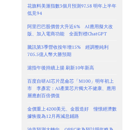
花旗料美滙指數3個月預測97.58 明年上半年
低見94
阿里巴巴股價曾大升近6% AI應用擬大改
版、加入電商功能 全面對標ChatGPT
騰訊第3季營收按年增15% 經調整純利
705.5億人幣大勝預期
滬指午後持續上揚 刷新10年新高
百度自研AI芯片昆侖芯「M100」明年初上
市 李彥宏：AI產業芯片獨大不健康、應用
層應創百倍價值
金價重上4200美元、金股造好 憧憬經濟數
據恢復為12月再減息鋪路
油市預測大轉向、OPEC改為預計明年略為