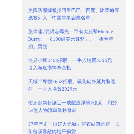
美國防部據報指阿里巴巴、百度、比亞迪等
應被列入「中國軍事企業名單」
英偉達7頁備忘曝光 罕有大反擊Michael
Burry、「6100億美元舞弊」、「折舊年
期」質疑
遇見小麵2408招股 一手入場費3556元、
引入海底撈等為基投
天域半導體2658招股、碳化硅外延片製造
商 一手入場費2929元
佑駕創新折讓近一成配股淨籌2億元 用於
L4無人物流車業務發展
57年歷史「頂好大光麵」宣布結束營運 去
年曾嘆難敵內地平價貨