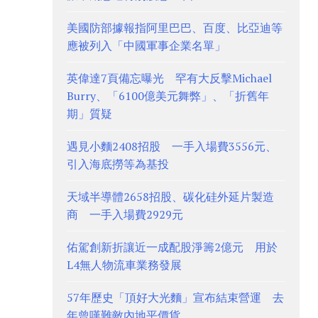
美國防部據報指阿里巴巴、百度、比亞迪等
應被列入「中國軍事企業名單」
英偉達7頁備忘曝光 罕有大反擊Michael
Burry、「6100億美元舞弊」、「折舊年
期」質疑
遇見小麵2408招股 一手入場費3556元、
引入海底撈等為基投
天域半導體2658招股、碳化硅外延片製造
商 一手入場費2929元
佑駕創新折讓近一成配股淨籌2億元 用於
L4無人物流車業務發展
57年歷史「頂好大光麵」宣布結束營運 去
年曾嘆難敵內地平價貨