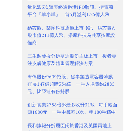
量化派5次遞表終通過港IPO聆訊、擁電商
平台「羊小咩」 首5月溢利1.25億人幣
納芯微、樂摩科技通過上市聆訊 納芯微A
股市值211億人幣、樂摩科技為共享按摩設
備商
三生製藥擬分拆蔓迪股份主板上市 後者專
注皮膚健康及體重管理解決方案
海偉股份9609招股、從事製造電容器薄膜
孖展147億超購334倍 一手入場費約2885
元、比亞迪有份持股
創新實業2788暗盤最多收升31%、每手帳面
賺1680元 一手中籤率10%、申180手穩中
長和據報分拆屈臣氏於香港及英國兩地上