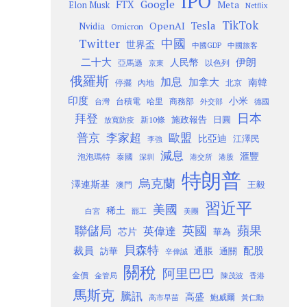
IPO
Google
FTX
Meta
Elon Musk
Netflix
TikTok
Tesla
OpenAI
Nvidia
Omicron
Twitter
中國
世界盃
中國GDP
中國旅客
二十大
伊朗
人民幣
以色列
亞馬遜
京東
俄羅斯
加息
加拿大
南韓
內地
停擺
北京
印度
小米
台灣
台積電
哈里
商務部
外交部
德國
日本
拜登
施政報告
日圓
新10條
放寬防疫
歐盟
普京
李家超
比亞迪
江澤民
李強
減息
滙豐
泡泡瑪特
泰國
深圳
港股
港交所
特朗普
烏克蘭
澤連斯基
澳門
王毅
習近平
美國
稀土
白宮
罷工
美團
聯儲局
蘋果
英國
英偉達
芯片
華為
貝森特
裁員
配股
通脹
訪華
通關
辛偉誠
關稅
阿里巴巴
金價
金管局
香港
陳茂波
馬斯克
騰訊
高盛
高市早苗
鮑威爾
黃仁勳