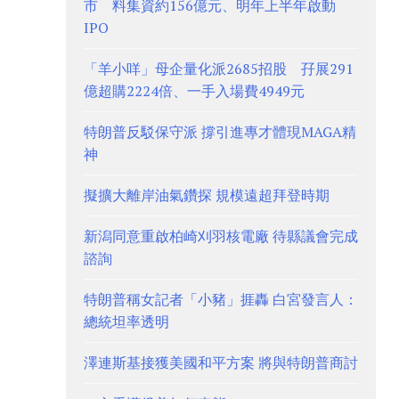
市 料集資約156億元、明年上半年啟動
IPO
「羊小咩」母企量化派2685招股 孖展291
億超購2224倍、一手入場費4949元
特朗普反駁保守派 撐引進專才體現MAGA精
神
擬擴大離岸油氣鑽探 規模遠超拜登時期
新潟同意重啟柏崎刈羽核電廠 待縣議會完成
諮詢
特朗普稱女記者「小豬」捱轟 白宮發言人：
總統坦率透明
澤連斯基接獲美國和平方案 將與特朗普商討