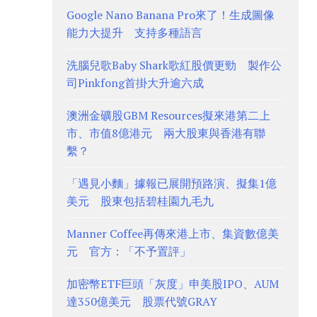
Google Nano Banana Pro來了！生成圖像
能力大提升 支持多種語言
洗腦兒歌Baby Shark歌紅股價更勁 製作公
司Pinkfong首掛大升逾六成
澳洲金礦股GBM Resources擬來港第二上
市、市值8億港元 兩大股東與香港有聯
繫？
「遇見小麵」據報已展開預路演、擬集1億
美元 股東包括碧桂園九毛九
Manner Coffee再傳來港上市、集資數億美
元 官方：「不予置評」
加密幣ETF巨頭「灰度」申美股IPO、AUM
達350億美元 股票代號GRAY