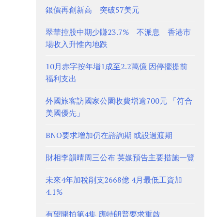
銀價再創新高 突破57美元
翠華控股中期少賺23.7% 不派息 香港市
場收入升惟內地跌
10月赤字按年增1成至2.2萬億 因停擺提前
福利支出
外國旅客訪國家公園收費增逾700元 「符合
美國優先」
BNO要求增加仍在諮詢期 或設過渡期
財相李韻晴周三公布 英媒預告主要措施一覽
未來4年加稅削支2668億 4月最低工資加
4.1%
有望開拍第4集 應特朗普要求重啟