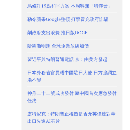
烏修訂19點和平方案 本周料無「特澤會」
勒令蘋果Google整頓 打擊冒充政府詐騙
削政府支出浪費 推日版DOGE
陰霾漸明朗 全球企業放緩加價
習近平與特朗普通電話 京：由美方發起
日本外務省官員晤中國駐日大使 日方強調立
場不變
神舟二十二號成功發射 屬中國首次應急發射
任務
盧特尼克：特朗普正權衡是否允英偉達對華
出口先進AI芯片