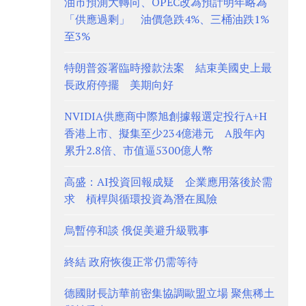
油市預測大轉向、OPEC改為預計明年略為
「供應過剩」 油價急跌4%、三桶油跌1%
至3%
特朗普簽署臨時撥款法案 結束美國史上最
長政府停擺 美期向好
NVIDIA供應商中際旭創據報選定投行A+H
香港上市、擬集至少234億港元 A股年內
累升2.8倍、市值逼5300億人幣
高盛：AI投資回報成疑 企業應用落後於需
求 槓桿與循環投資為潛在風險
烏暫停和談 俄促美避升級戰事
終結 政府恢復正常仍需等待
德國財長訪華前密集協調歐盟立場 聚焦稀土