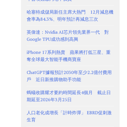
哈塞特成儲局新任主席大熱門 12月減息機
會率為84.3%、明年預計再減息三次
英偉達：Nvidia AI芯片領先業界一代 對
Google TPU成功感到高興
iPhone 17系列熱賣 蘋果將打低三星、重
奪全球最大智能手機商寶座
ChatGPT據報預計2030年至少2.2億付費用
戶 近日新推購物助手功能
螞蟻收購耀才要約時間延長4個月 截止日
期延至2026年3月25日
人口老化成增長「計時炸彈」 EBRD促刺激
生育