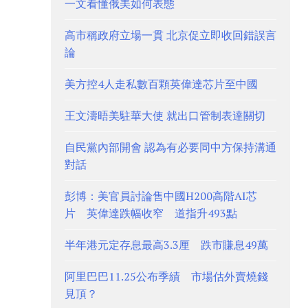
一文看懂俄美如何表態
高市稱政府立場一貫 北京促立即收回錯誤言
論
美方控4人走私數百顆英偉達芯片至中國
王文濤晤美駐華大使 就出口管制表達關切
自民黨內部開會 認為有必要同中方保持溝通
對話
彭博：美官員討論售中國H200高階AI芯
片 英偉達跌幅收窄 道指升493點
半年港元定存息最高3.3厘 跌市賺息49萬
阿里巴巴11.25公布季績 市場估外賣燒錢
見頂？