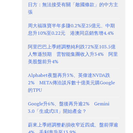
日方：無法接受有關「敵國條款」的中方主
張
周大福珠寶半年多賺0.2%至25億元、中期
息升10%至0.22元 港澳同店銷售增4.4%
阿里巴巴上季經調整純利跌72%至103.5億
人幣遜預期 雲智能集團收入升34% 阿里
美股盤前升4%
Alphabet夜盤再升3%、英偉達NVDA跌
2% META傳洽談斥數十億美元購Google
的TPU
Google升6%、盤後再升逾2% Gemini
3.0「生成式UI」開始產金？
蔚來上季經調整虧損收窄近四成、盤前彈逾
4% 毛利率升至13.9%