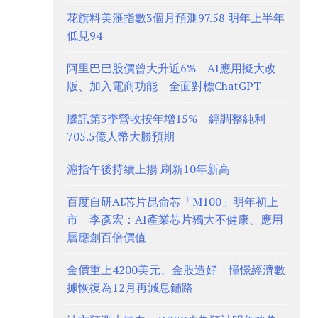
花旗料美滙指數3個月預測97.58 明年上半年
低見94
阿里巴巴股價曾大升近6% AI應用擬大改
版、加入電商功能 全面對標ChatGPT
騰訊第3季營收按年增15% 經調整純利
705.5億人幣大勝預期
滬指午後持續上揚 刷新10年新高
百度自研AI芯片昆侖芯「M100」明年初上
市 李彥宏：AI產業芯片獨大不健康、應用
層應創百倍價值
金價重上4200美元、金股造好 憧憬經濟數
據恢復為12月再減息鋪路