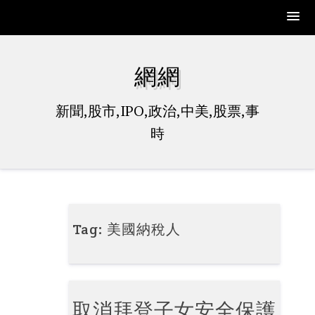
Skip
to
網網
content
新聞,股市,IPO,政治,中美,股票,事
時
Tag:
美國納稅人
取消拜登子女安全保護