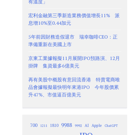
有溫度」
宏利金融第三季新造業務價值增長11% 派
息增10%至0.44加元
5年前因財務造假退市 瑞幸咖啡CEO：正
準備重新在美國上市
京東工業據報擬11月展開IPO預路演、12月
掛牌 集資最多6億美元
再有美股中概股有意回流香港 特賣電商唯
品會據報擬最快明年來港IPO 今年股價累
升47%、市值逼百億美元
9988
700
1810
AI
Apple
1211
9992
ChatGPT