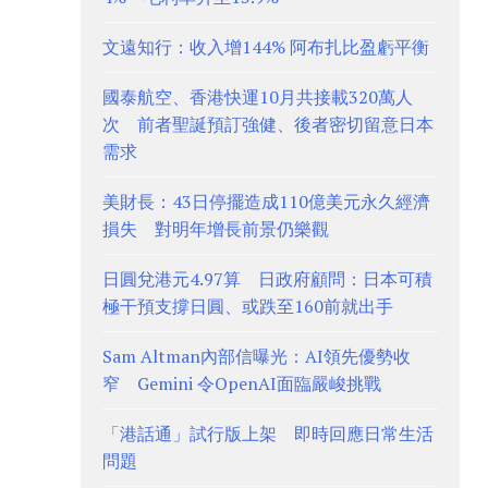
文遠知行：收入增144% 阿布扎比盈虧平衡
國泰航空、香港快運10月共接載320萬人
次 前者聖誕預訂強健、後者密切留意日本
需求
美財長：43日停擺造成110億美元永久經濟
損失 對明年增長前景仍樂觀
日圓兌港元4.97算 日政府顧問：日本可積
極干預支撐日圓、或跌至160前就出手
Sam Altman內部信曝光：AI領先優勢收
窄 Gemini 令OpenAI面臨嚴峻挑戰
「港話通」試行版上架 即時回應日常生活
問題