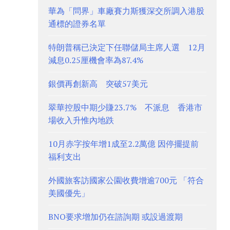
華為「問界」車廠賽力斯獲深交所調入港股
通標的證券名單
特朗普稱已決定下任聯儲局主席人選 12月
減息0.25厘機會率為87.4%
銀價再創新高 突破57美元
翠華控股中期少賺23.7% 不派息 香港市
場收入升惟內地跌
10月赤字按年增1成至2.2萬億 因停擺提前
福利支出
外國旅客訪國家公園收費增逾700元 「符合
美國優先」
BNO要求增加仍在諮詢期 或設過渡期