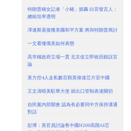
特朗普稱女記者「小豬」捱轟 白宮發言人：
總統坦率透明
澤連斯基接獲美國和平方案 將與特朗普商討
一文看懂俄美如何表態
高市稱政府立場一貫 北京促立即收回錯誤言
論
美方控4人走私數百顆英偉達芯片至中國
王文濤晤美駐華大使 就出口管制表達關切
自民黨內部開會 認為有必要同中方保持溝通
對話
彭博：美官員討論售中國H200高階AI芯