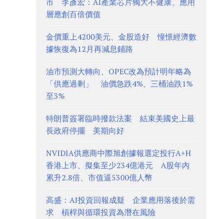
市 李彥宏：AI產業芯片獨大不健康、應用
層應創百倍價值
金價重上4200美元、金股造好 憧憬經濟數
據恢復為12月再減息鋪路
油市預測大轉向、OPEC改為預計明年略為
「供應過剩」 油價急跌4%、三桶油跌1%
至3%
特朗普簽署臨時撥款法案 結束美國史上最
長政府停擺 美期向好
NVIDIA供應商中際旭創據報選定投行A+H
香港上市、擬集至少234億港元 A股年內
累升2.8倍、市值逼5300億人幣
高盛：AI投資回報成疑 企業應用落後於需
求 槓桿與循環投資為潛在風險