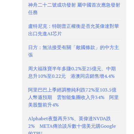
神舟二十二號成功發射 屬中國首次應急發射
任務
盧特尼克：特朗普正權衡是否允英偉達對華
出口先進AI芯片
日方：無法接受有關「敵國條款」的中方主
張
周大福珠寶半年多賺0.2%至25億元、中期
息升10%至0.22元 港澳同店銷售增4.4%
阿里巴巴上季經調整純利跌72%至103.5億
人幣遜預期 雲智能集團收入升34% 阿里
美股盤前升4%
Alphabet夜盤再升3%、英偉達NVDA跌
2% META傳洽談斥數十億美元購Google
的TPU