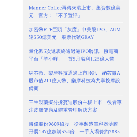
Manner Coffee再傳來港上市、集資數億美
元 官方：「不予置評」
加密幣ETF巨頭「灰度」申美股IPO、AUM
達350億美元 股票代號GRAY
量化派5次遞表終通過港IPO聆訊、擁電商
平台「羊小咩」 首5月溢利1.25億人幣
納芯微、樂摩科技通過上市聆訊 納芯微A
股市值211億人幣、樂摩科技為共享按摩設
備商
三生製藥擬分拆蔓迪股份主板上市 後者專
注皮膚健康及體重管理解決方案
海偉股份9609招股、從事製造電容器薄膜
孖展147億超購334倍 一手入場費約2885