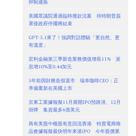
抑制通脹
美國眾議院通過臨時撥款法案 待特朗普簽
署後政府停擺將結束
GPT-5.1來了！強調對話體驗「更自然、更
有溫度」
宏利金融第三季新造業務價值增長11% 派
息增10%至0.44加元
5年前因財務造假退市 瑞幸咖啡CEO：正
準備重新在美國上市
京東工業據報擬11月展開IPO預路演、12月
掛牌 集資最多6億美元
再有美股中概股有意回流香港 特賣電商唯
品會據報擬最快明年來港IPO 今年股價累