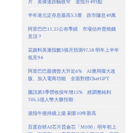
片 英偉達跌幅收窄 道指升493點
半年港元定存息最高3.3厘 跌市賺息49萬
阿里巴巴11.25公布季績 市場估外賣燒錢
見頂？
花旗料美滙指數3個月預測97.58 明年上半年
低見94
阿里巴巴股價曾大升近6% AI應用擬大改
版、加入電商功能 全面對標ChatGPT
騰訊第3季營收按年增15% 經調整純利
705.5億人幣大勝預期
滬指午後持續上揚 刷新10年新高
百度自研AI芯片昆侖芯「M100」明年初上