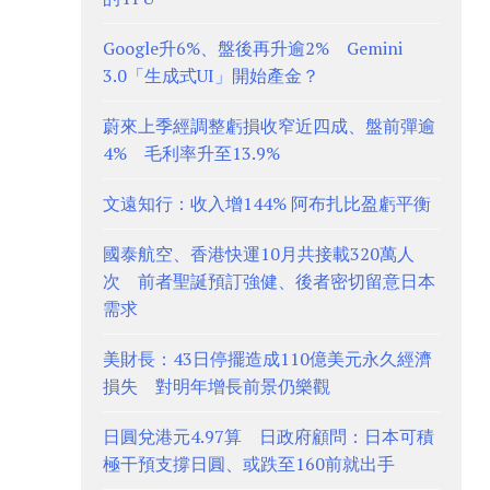
Google升6%、盤後再升逾2% Gemini
3.0「生成式UI」開始產金？
蔚來上季經調整虧損收窄近四成、盤前彈逾
4% 毛利率升至13.9%
文遠知行：收入增144% 阿布扎比盈虧平衡
國泰航空、香港快運10月共接載320萬人
次 前者聖誕預訂強健、後者密切留意日本
需求
美財長：43日停擺造成110億美元永久經濟
損失 對明年增長前景仍樂觀
日圓兌港元4.97算 日政府顧問：日本可積
極干預支撐日圓、或跌至160前就出手