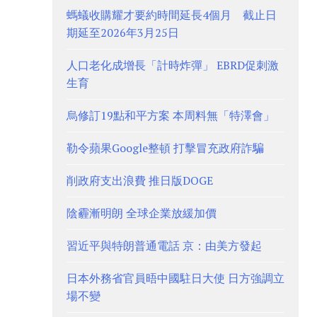
螞蟻收購耀才要約時間延長4個月 截止日
期延至2026年3月25日
人口老化成增長「計時炸彈」 EBRD促刺激
生育
烏修訂19點和平方案 本周料無「特澤會」
勒令蘋果Google整頓 打擊冒充政府詐騙
削政府支出浪費 推日版DOGE
陰霾漸明朗 全球企業放緩加價
習近平與特朗普通電話 京：由美方發起
日本外務省官員晤中國駐日大使 日方強調立
場不變