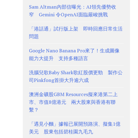
Sam Altman內部信曝光：AI領先優勢收
窄 Gemini 令OpenAI面臨嚴峻挑戰
「港話通」試行版上架 即時回應日常生活
問題
Google Nano Banana Pro來了！生成圖像
能力大提升 支持多種語言
洗腦兒歌Baby Shark歌紅股價更勁 製作公
司Pinkfong首掛大升逾六成
澳洲金礦股GBM Resources擬來港第二上
市、市值8億港元 兩大股東與香港有聯
繫？
「遇見小麵」據報已展開預路演、擬集1億
美元 股東包括碧桂園九毛九