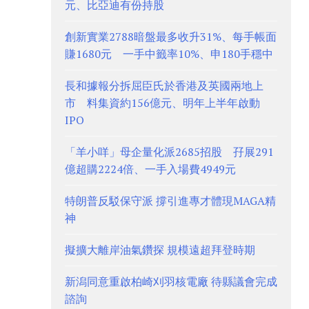
元、比亞迪有份持股
創新實業2788暗盤最多收升31%、每手帳面
賺1680元 一手中籤率10%、申180手穩中
長和據報分拆屈臣氏於香港及英國兩地上
市 料集資約156億元、明年上半年啟動
IPO
「羊小咩」母企量化派2685招股 孖展291
億超購2224倍、一手入場費4949元
特朗普反駁保守派 撐引進專才體現MAGA精
神
擬擴大離岸油氣鑽探 規模遠超拜登時期
新潟同意重啟柏崎刈羽核電廠 待縣議會完成
諮詢