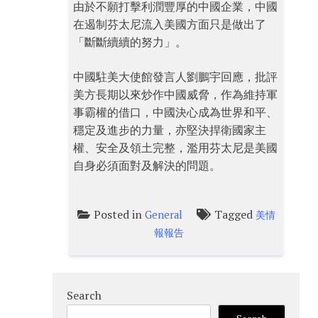
由於不願打擊利潤豐厚的中國企業，中國
在遏制芬太尼流入美國方面只是做出了
「斷斷續續的努力」。
中國駐美大使館發言人劉鵬宇回應，批評
美方長期以來炒作中國威脅，作為維持軍
事霸權的借口，中國決心成為世界和平、
穩定及進步的力量，亦堅決捍衛國家主
權、安全及領土完整，濫用芬太尼是美國
自身必須面對及解決的問題。
Posted in
Tagged
General
美情
報報告
Search