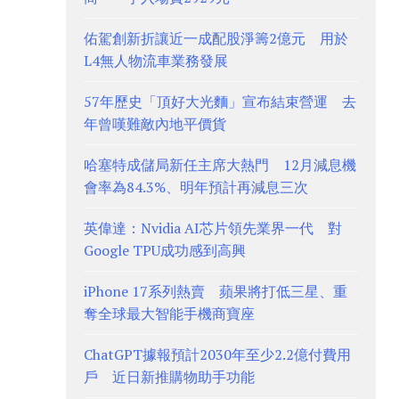
佑駕創新折讓近一成配股淨籌2億元 用於
L4無人物流車業務發展
57年歷史「頂好大光麵」宣布結束營運 去
年曾嘆難敵內地平價貨
哈塞特成儲局新任主席大熱門 12月減息機
會率為84.3%、明年預計再減息三次
英偉達：Nvidia AI芯片領先業界一代 對
Google TPU成功感到高興
iPhone 17系列熱賣 蘋果將打低三星、重
奪全球最大智能手機商寶座
ChatGPT據報預計2030年至少2.2億付費用
戶 近日新推購物助手功能