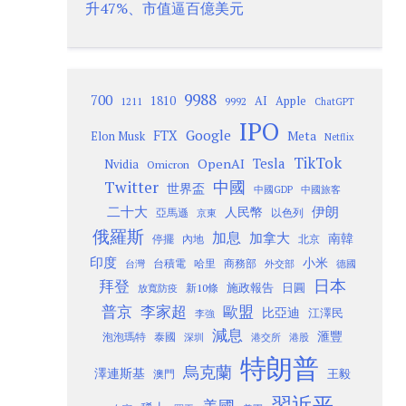
升47%、市值逼百億美元
9988
700
1810
AI
Apple
1211
9992
ChatGPT
IPO
Google
FTX
Meta
Elon Musk
Netflix
TikTok
Tesla
OpenAI
Nvidia
Omicron
Twitter
中國
世界盃
中國GDP
中國旅客
二十大
伊朗
人民幣
以色列
亞馬遜
京東
俄羅斯
加息
加拿大
南韓
內地
停擺
北京
印度
小米
台灣
台積電
哈里
商務部
外交部
德國
日本
拜登
施政報告
日圓
新10條
放寬防疫
歐盟
普京
李家超
比亞迪
江澤民
李強
減息
滙豐
泡泡瑪特
泰國
深圳
港股
港交所
特朗普
烏克蘭
澤連斯基
澳門
王毅
習近平