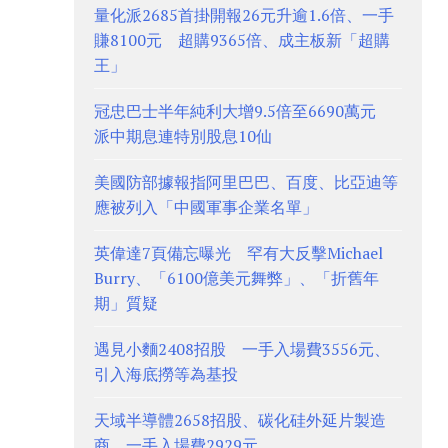
量化派2685首掛開報26元升逾1.6倍、一手
賺8100元 超購9365倍、成主板新「超購
王」
冠忠巴士半年純利大增9.5倍至6690萬元
派中期息連特別股息10仙
美國防部據報指阿里巴巴、百度、比亞迪等
應被列入「中國軍事企業名單」
英偉達7頁備忘曝光 罕有大反擊Michael
Burry、「6100億美元舞弊」、「折舊年
期」質疑
遇見小麵2408招股 一手入場費3556元、
引入海底撈等為基投
天域半導體2658招股、碳化硅外延片製造
商 一手入場費2929元