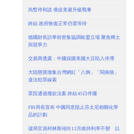
烏暫停和談 俄促美避升級戰事
終結 政府恢復正常仍需等待
德國財長訪華前密集協調歐盟立場 聚焦稀土
與競爭力
交易商透露：中國採購美國大豆陷入停滯
大陸懸賞徵集台灣網紅「八炯」「閩南狼」
違法犯罪線索
眾院通過撥款法案 終結43日停擺
FBI局長宣布 中國同意阻止芬太尼相關化學
品的計劃
儲局官員柯林斯傾向12月維持利率不變 以