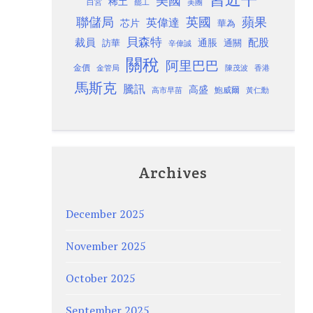
美國
稀土
白宮
罷工
美團
聯儲局
蘋果
英國
英偉達
芯片
華為
貝森特
裁員
配股
通脹
訪華
通關
辛偉誠
關稅
阿里巴巴
金價
金管局
香港
陳茂波
馬斯克
騰訊
高盛
高市早苗
鮑威爾
黃仁勳
Archives
December 2025
November 2025
October 2025
September 2025