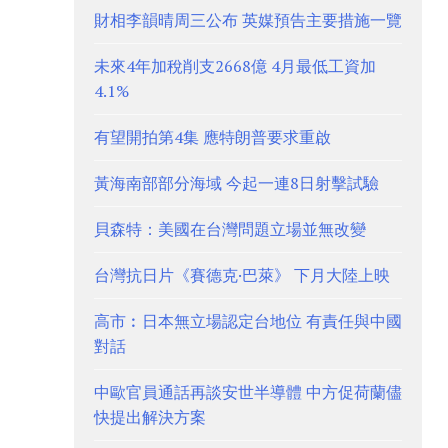
財相李韻晴周三公布 英媒預告主要措施一覽
未來4年加稅削支2668億 4月最低工資加
4.1%
有望開拍第4集 應特朗普要求重啟
黃海南部部分海域 今起一連8日射擊試驗
貝森特：美國在台灣問題立場並無改變
台灣抗日片《賽德克·巴萊》 下月大陸上映
高市︰日本無立場認定台地位 有責任與中國
對話
中歐官員通話再談安世半導體 中方促荷蘭儘
快提出解決方案