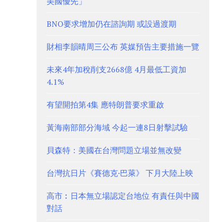
美國優先」
BNO要求增加仍在諮詢期 或設過渡期
財相李韻晴周三公布 英媒預告主要措施一覽
未來4年加稅削支2668億 4月最低工資加
4.1%
有望開拍第4集 應特朗普要求重啟
黃海南部部分海域 今起一連8日射擊試驗
貝森特：美國在台灣問題立場並無改變
台灣抗日片《賽德克·巴萊》 下月大陸上映
高市︰日本無立場認定台地位 有責任與中國
對話