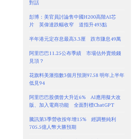
對話
彭博：美官員討論售中國H200高階AI芯
片 英偉達跌幅收窄 道指升493點
半年港元定存息最高3.3厘 跌市賺息49萬
阿里巴巴11.25公布季績 市場估外賣燒錢
見頂？
花旗料美滙指數3個月預測97.58 明年上半年
低見94
阿里巴巴股價曾大升近6% AI應用擬大改
版、加入電商功能 全面對標ChatGPT
騰訊第3季營收按年增15% 經調整純利
705.5億人幣大勝預期