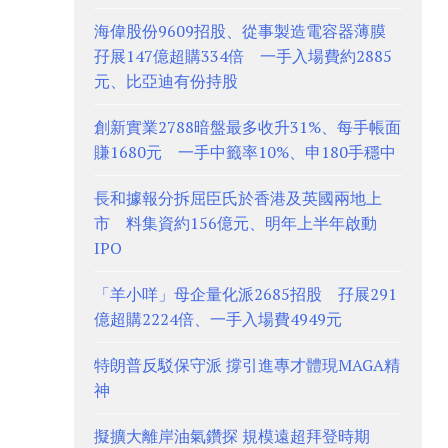
海偉股份9609招股、從事製造電容器薄膜
孖展147億超購334倍 一手入場費約2885
元、比亞迪有份持股
創新實業2788暗盤最多收升31%、每手帳面
賺1680元 一手中籤率10%、申180手穩中
長和據報分拆屈臣氏於香港及英國兩地上
市 料集資約156億元、明年上半年啟動
IPO
「羊小咩」母企量化派2685招股 孖展291
億超購2224倍、一手入場費4949元
特朗普反駁保守派 撐引進專才體現MAGA精
神
擬擴大離岸油氣鑽探 規模遠超拜登時期