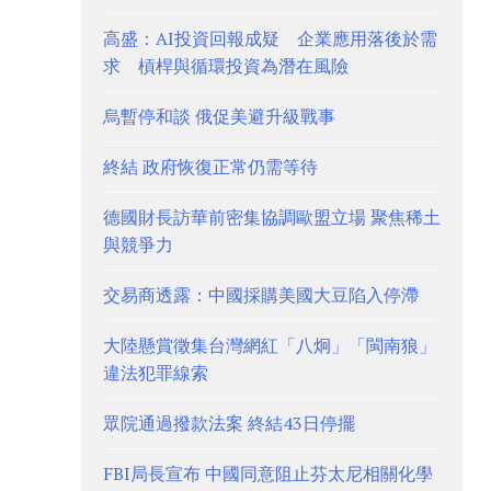
高盛：AI投資回報成疑 企業應用落後於需
求 槓桿與循環投資為潛在風險
烏暫停和談 俄促美避升級戰事
終結 政府恢復正常仍需等待
德國財長訪華前密集協調歐盟立場 聚焦稀土
與競爭力
交易商透露：中國採購美國大豆陷入停滯
大陸懸賞徵集台灣網紅「八炯」「閩南狼」
違法犯罪線索
眾院通過撥款法案 終結43日停擺
FBI局長宣布 中國同意阻止芬太尼相關化學