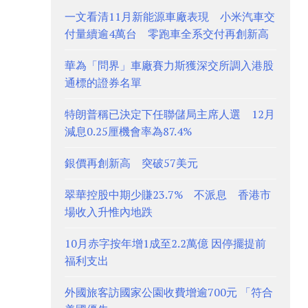
一文看清11月新能源車廠表現 小米汽車交
付量續逾4萬台 零跑車全系交付再創新高
華為「問界」車廠賽力斯獲深交所調入港股
通標的證券名單
特朗普稱已決定下任聯儲局主席人選 12月
減息0.25厘機會率為87.4%
銀價再創新高 突破57美元
翠華控股中期少賺23.7% 不派息 香港市
場收入升惟內地跌
10月赤字按年增1成至2.2萬億 因停擺提前
福利支出
外國旅客訪國家公園收費增逾700元 「符合