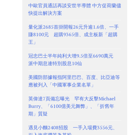
中歐官員通話再談安世半導體 中方促荷蘭儘
快提出解決方案
量化派2685首掛開報26元升逾1.6倍、一手
賺8100元 超購9365倍、成主板新「超購
王」
冠忠巴士半年純利大增9.5倍至6690萬元
派中期息連特別股息10仙
美國防部據報指阿里巴巴、百度、比亞迪等
應被列入「中國軍事企業名單」
英偉達7頁備忘曝光 罕有大反擊Michael
Burry、「6100億美元舞弊」、「折舊年
期」質疑
遇見小麵2408招股 一手入場費3556元、