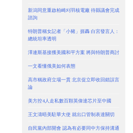
新潟同意重啟柏崎刈羽核電廠 待縣議會完成
諮詢
特朗普稱女記者「小豬」捱轟 白宮發言人：
總統坦率透明
澤連斯基接獲美國和平方案 將與特朗普商討
一文看懂俄美如何表態
高市稱政府立場一貫 北京促立即收回錯誤言
論
美方控4人走私數百顆英偉達芯片至中國
王文濤晤美駐華大使 就出口管制表達關切
自民黨內部開會 認為有必要同中方保持溝通