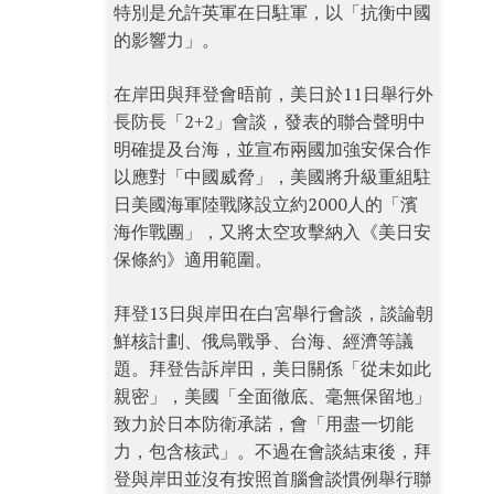
特別是允許英軍在日駐軍，以「抗衡中國
的影響力」。
在岸田與拜登會晤前，美日於11日舉行外
長防長「2+2」會談，發表的聯合聲明中
明確提及台海，並宣布兩國加強安保合作
以應對「中國威脅」，美國將升級重組駐
日美國海軍陸戰隊設立約2000人的「濱
海作戰團」，又將太空攻擊納入《美日安
保條約》適用範圍。
拜登13日與岸田在白宮舉行會談，談論朝
鮮核計劃、俄烏戰爭、台海、經濟等議
題。拜登告訴岸田，美日關係「從未如此
親密」，美國「全面徹底、毫無保留地」
致力於日本防衛承諾，會「用盡一切能
力，包含核武」。不過在會談結束後，拜
登與岸田並沒有按照首腦會談慣例舉行聯