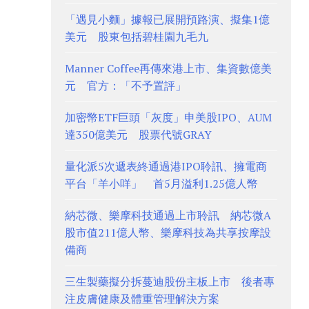
「遇見小麵」據報已展開預路演、擬集1億
美元 股東包括碧桂園九毛九
Manner Coffee再傳來港上市、集資數億美
元 官方：「不予置評」
加密幣ETF巨頭「灰度」申美股IPO、AUM
達350億美元 股票代號GRAY
量化派5次遞表終通過港IPO聆訊、擁電商
平台「羊小咩」 首5月溢利1.25億人幣
納芯微、樂摩科技通過上市聆訊 納芯微A
股市值211億人幣、樂摩科技為共享按摩設
備商
三生製藥擬分拆蔓迪股份主板上市 後者專
注皮膚健康及體重管理解決方案