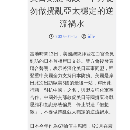
勿做攪亂亞太穩定的逆
流禍水
2023-01-15
idle
當地時間13日，美國總統拜登在白宮會見
到訪的日本首相岸田文雄。雙方會後發表
聯合聲明，表示將深化美日軍事同盟，拜
登重申美國全力支持日本防務。美國是岸
田此次出訪歐美5國的最後一站，岸田此
行藉「對抗中國」之名，與盟友強化軍事
合作。中國外交部敦促美日等國摒棄冷戰
思維和意識形態偏見，停止製造「假想
敵」，不要做攪亂亞太穩定的逆流禍水。
日本今年作為G7輪值主席國，於5月在廣