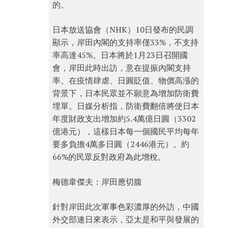
的。
日本放送協會（NHK）10日發布的民調
顯示，岸田內閣的支持率僅33%，不支持
率高達45%。日本將於1月23日召開國
會，岸田此時出訪，意在提振內閣支持
率。在疫情肆虐、日圓貶值、物價高漲的
背景下，日本民眾並不願意為增加防衛費
埋單。日媒分析指，防衛費翻倍將使日本
年度財政支出增加約5.4萬億日圓（3302
億港元），這樣日本每一個國民平均每年
要多負擔4萬多日圓（2446港元）。約
66%的民眾反對政府為此增稅。
梅德韋傑夫：岸田應切腹
針對岸田此次軍事色彩濃厚的外訪，中國
外交部連日來表示，亞太是和平與發展的