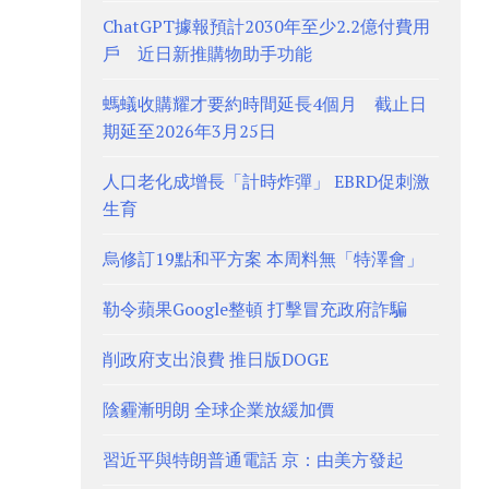
ChatGPT據報預計2030年至少2.2億付費用
戶 近日新推購物助手功能
螞蟻收購耀才要約時間延長4個月 截止日
期延至2026年3月25日
人口老化成增長「計時炸彈」 EBRD促刺激
生育
烏修訂19點和平方案 本周料無「特澤會」
勒令蘋果Google整頓 打擊冒充政府詐騙
削政府支出浪費 推日版DOGE
陰霾漸明朗 全球企業放緩加價
習近平與特朗普通電話 京：由美方發起