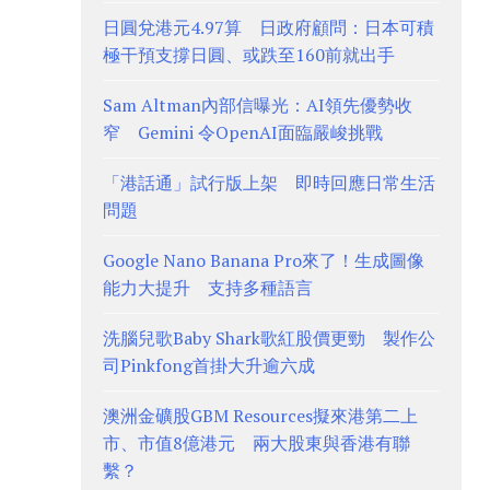
日圓兌港元4.97算 日政府顧問：日本可積
極干預支撐日圓、或跌至160前就出手
Sam Altman內部信曝光：AI領先優勢收
窄 Gemini 令OpenAI面臨嚴峻挑戰
「港話通」試行版上架 即時回應日常生活
問題
Google Nano Banana Pro來了！生成圖像
能力大提升 支持多種語言
洗腦兒歌Baby Shark歌紅股價更勁 製作公
司Pinkfong首掛大升逾六成
澳洲金礦股GBM Resources擬來港第二上
市、市值8億港元 兩大股東與香港有聯
繫？