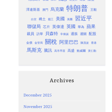
特朗普
烏克蘭
澤連斯基
澳門
王毅
習近平
美國
稀土
白宮
罷工
美團
聯儲局
蘋果
英國
英偉達
芯片
華為
貝森特
裁員
配股
通脹
訪華
通關
辛偉誠
關稅
阿里巴巴
金價
金管局
香港
陳茂波
馬斯克
騰訊
高盛
高市早苗
鮑威爾
黃仁勳
Archives
December 2025
November 2025