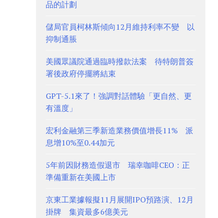
品的計劃
儲局官員柯林斯傾向12月維持利率不變 以
抑制通脹
美國眾議院通過臨時撥款法案 待特朗普簽
署後政府停擺將結束
GPT-5.1來了！強調對話體驗「更自然、更
有溫度」
宏利金融第三季新造業務價值增長11% 派
息增10%至0.44加元
5年前因財務造假退市 瑞幸咖啡CEO：正
準備重新在美國上市
京東工業據報擬11月展開IPO預路演、12月
掛牌 集資最多6億美元