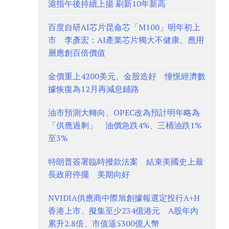
滬指午後持續上揚 刷新10年新高
百度自研AI芯片昆侖芯「M100」明年初上
市 李彥宏：AI產業芯片獨大不健康、應用
層應創百倍價值
金價重上4200美元、金股造好 憧憬經濟數
據恢復為12月再減息鋪路
油市預測大轉向、OPEC改為預計明年略為
「供應過剩」 油價急跌4%、三桶油跌1%
至3%
特朗普簽署臨時撥款法案 結束美國史上最
長政府停擺 美期向好
NVIDIA供應商中際旭創據報選定投行A+H
香港上市、擬集至少234億港元 A股年內
累升2.8倍、市值逼5300億人幣