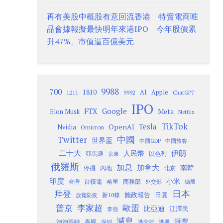
再有美股中概股有意回流香港 特賣電商唯
品會據報擬最快明年來港IPO 今年股價累
升47%、市值逼百億美元
9988
700
1810
AI
Apple
1211
9992
ChatGPT
IPO
Google
FTX
Meta
Elon Musk
Netflix
TikTok
Tesla
OpenAI
Nvidia
Omicron
Twitter
中國
世界盃
中國GDP
中國旅客
二十大
伊朗
人民幣
以色列
亞馬遜
京東
俄羅斯
加息
加拿大
南韓
內地
停擺
北京
印度
小米
台灣
台積電
哈里
商務部
外交部
德國
日本
拜登
施政報告
日圓
新10條
放寬防疫
歐盟
普京
李家超
比亞迪
江澤民
李強
減息
滙豐
泡泡瑪特
泰國
深圳
港股
港交所