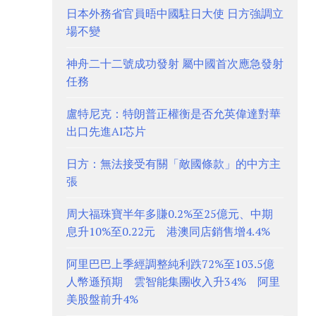
日本外務省官員晤中國駐日大使 日方強調立
場不變
神舟二十二號成功發射 屬中國首次應急發射
任務
盧特尼克：特朗普正權衡是否允英偉達對華
出口先進AI芯片
日方：無法接受有關「敵國條款」的中方主
張
周大福珠寶半年多賺0.2%至25億元、中期
息升10%至0.22元 港澳同店銷售增4.4%
阿里巴巴上季經調整純利跌72%至103.5億
人幣遜預期 雲智能集團收入升34% 阿里
美股盤前升4%