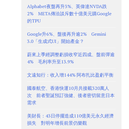
Alphabet夜盤再升3%、英偉達NVDA跌
2% META傳洽談斥數十億美元購Google
的TPU
Google升6%、盤後再升逾2% Gemini
3.0「生成式UI」開始產金？
蔚來上季經調整虧損收窄近四成、盤前彈逾
4% 毛利率升至13.9%
文遠知行：收入增144% 阿布扎比盈虧平衡
國泰航空、香港快運10月共接載320萬人
次 前者聖誕預訂強健、後者密切留意日本
需求
美財長：43日停擺造成110億美元永久經濟
損失 對明年增長前景仍樂觀