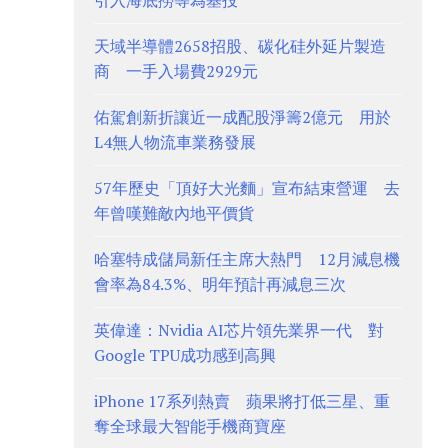
引入海底撈等為基投
天域半導體2658招股、碳化硅外延片製造
商 一手入場費2929元
佑駕創新折讓近一成配股淨籌2億元 用於
L4無人物流車業務發展
57年歷史「頂好大光麵」宣布結束營運 去
年曾嘆難敵內地平價貨
哈塞特成儲局新任主席大熱門 12月減息機
會率為84.3%、明年預計再減息三次
英偉達：Nvidia AI芯片領先業界一代 對
Google TPU成功感到高興
iPhone 17系列熱賣 蘋果將打低三星、重
奪全球最大智能手機商寶座