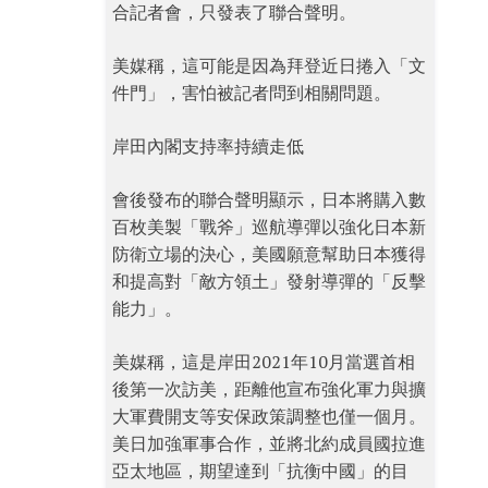
合記者會，只發表了聯合聲明。
美媒稱，這可能是因為拜登近日捲入「文
件門」，害怕被記者問到相關問題。
岸田內閣支持率持續走低
會後發布的聯合聲明顯示，日本將購入數
百枚美製「戰斧」巡航導彈以強化日本新
防衛立場的決心，美國願意幫助日本獲得
和提高對「敵方領土」發射導彈的「反擊
能力」。
美媒稱，這是岸田2021年10月當選首相
後第一次訪美，距離他宣布強化軍力與擴
大軍費開支等安保政策調整也僅一個月。
美日加強軍事合作，並將北約成員國拉進
亞太地區，期望達到「抗衡中國」的目