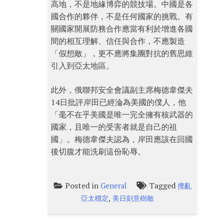
高地，不是地緣博弈的競技場。中國是各
國合作的夥伴，不是任何國家的挑戰。有
關國家開展防務合作應當有利於增進各國
間的相互理解、信任與合作，不應製造
「假想敵」，更不應將集團對抗的舊思維
引入到亞太地區。
此外，俄聯邦安全會議副主席梅德韋傑夫
14日批評岸田已經淪為美國的僕人，他
「毫不在乎美國是唯一完全擁有核武器的
國家，且唯一的受害者就是自己的祖
國」。梅德韋傑夫認為，岸田應該在回國
後切腹才能洗刷這份恥辱。
Posted in
Tagged
General
攪亂
,
亞太穩定
美日刻意樹敵