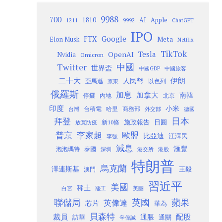
9988
700
1810
AI
Apple
1211
9992
ChatGPT
IPO
Google
FTX
Meta
Elon Musk
Netflix
TikTok
Tesla
OpenAI
Nvidia
Omicron
Twitter
中國
世界盃
中國GDP
中國旅客
二十大
伊朗
人民幣
以色列
亞馬遜
京東
俄羅斯
加息
加拿大
南韓
內地
停擺
北京
印度
小米
台灣
台積電
哈里
商務部
外交部
德國
日本
拜登
施政報告
日圓
新10條
放寬防疫
歐盟
普京
李家超
比亞迪
江澤民
李強
減息
滙豐
泡泡瑪特
泰國
深圳
港股
港交所
特朗普
烏克蘭
澤連斯基
澳門
王毅
習近平
美國
稀土
白宮
罷工
美團
聯儲局
蘋果
英國
英偉達
芯片
華為
貝森特
裁員
配股
通脹
訪華
通關
辛偉誠