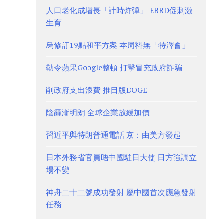
人口老化成增長「計時炸彈」 EBRD促刺激
生育
烏修訂19點和平方案 本周料無「特澤會」
勒令蘋果Google整頓 打擊冒充政府詐騙
削政府支出浪費 推日版DOGE
陰霾漸明朗 全球企業放緩加價
習近平與特朗普通電話 京：由美方發起
日本外務省官員晤中國駐日大使 日方強調立
場不變
神舟二十二號成功發射 屬中國首次應急發射
任務