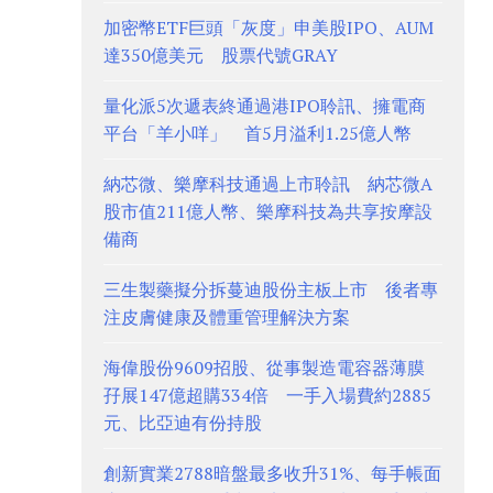
加密幣ETF巨頭「灰度」申美股IPO、AUM
達350億美元 股票代號GRAY
量化派5次遞表終通過港IPO聆訊、擁電商
平台「羊小咩」 首5月溢利1.25億人幣
納芯微、樂摩科技通過上市聆訊 納芯微A
股市值211億人幣、樂摩科技為共享按摩設
備商
三生製藥擬分拆蔓迪股份主板上市 後者專
注皮膚健康及體重管理解決方案
海偉股份9609招股、從事製造電容器薄膜
孖展147億超購334倍 一手入場費約2885
元、比亞迪有份持股
創新實業2788暗盤最多收升31%、每手帳面