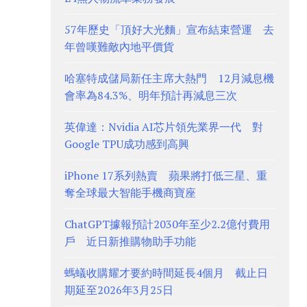
57年歷史「頂好大光麵」宣布結束營運 去
年曾嘆難敵內地平價貨
哈塞特成儲局新任主席大熱門 12月減息機
會率為84.3%、明年預計再減息三次
英偉達：Nvidia AI芯片領先業界一代 對
Google TPU成功感到高興
iPhone 17系列熱賣 蘋果將打低三星、重
奪全球最大智能手機商寶座
ChatGPT據報預計2030年至少2.2億付費用
戶 近日新推購物助手功能
螞蟻收購耀才要約時間延長4個月 截止日
期延至2026年3月25日