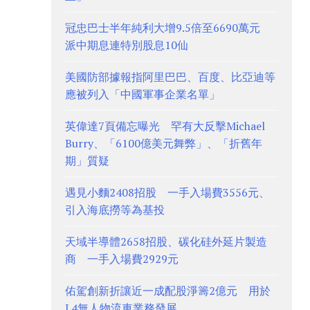
冠忠巴士半年純利大增9.5倍至6690萬元
派中期息連特別股息10仙
美國防部據報指阿里巴巴、百度、比亞迪等
應被列入「中國軍事企業名單」
英偉達7頁備忘曝光 罕有大反擊Michael
Burry、「6100億美元舞弊」、「折舊年
期」質疑
遇見小麵2408招股 一手入場費3556元、
引入海底撈等為基投
天域半導體2658招股、碳化硅外延片製造
商 一手入場費2929元
佑駕創新折讓近一成配股淨籌2億元 用於
L4無人物流車業務發展