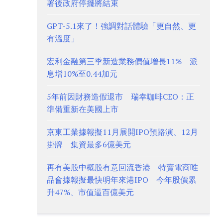
署後政府停擺將結束
GPT-5.1來了！強調對話體驗「更自然、更
有溫度」
宏利金融第三季新造業務價值增長11% 派
息增10%至0.44加元
5年前因財務造假退市 瑞幸咖啡CEO：正
準備重新在美國上市
京東工業據報擬11月展開IPO預路演、12月
掛牌 集資最多6億美元
再有美股中概股有意回流香港 特賣電商唯
品會據報擬最快明年來港IPO 今年股價累
升47%、市值逼百億美元