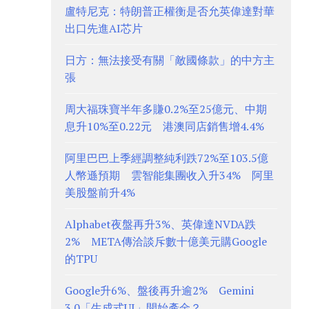
盧特尼克：特朗普正權衡是否允英偉達對華
出口先進AI芯片
日方：無法接受有關「敵國條款」的中方主
張
周大福珠寶半年多賺0.2%至25億元、中期
息升10%至0.22元 港澳同店銷售增4.4%
阿里巴巴上季經調整純利跌72%至103.5億
人幣遜預期 雲智能集團收入升34% 阿里
美股盤前升4%
Alphabet夜盤再升3%、英偉達NVDA跌
2% META傳洽談斥數十億美元購Google
的TPU
Google升6%、盤後再升逾2% Gemini
3.0「生成式UI」開始產金？