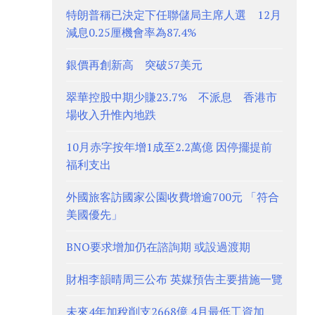
特朗普稱已決定下任聯儲局主席人選 12月
減息0.25厘機會率為87.4%
銀價再創新高 突破57美元
翠華控股中期少賺23.7% 不派息 香港市
場收入升惟內地跌
10月赤字按年增1成至2.2萬億 因停擺提前
福利支出
外國旅客訪國家公園收費增逾700元 「符合
美國優先」
BNO要求增加仍在諮詢期 或設過渡期
財相李韻晴周三公布 英媒預告主要措施一覽
未來4年加稅削支2668億 4月最低工資加