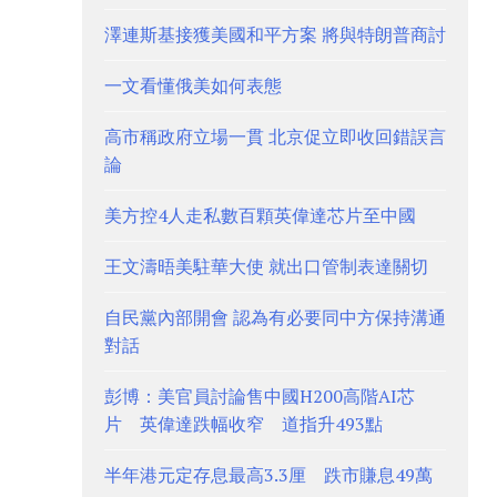
澤連斯基接獲美國和平方案 將與特朗普商討
一文看懂俄美如何表態
高市稱政府立場一貫 北京促立即收回錯誤言
論
美方控4人走私數百顆英偉達芯片至中國
王文濤晤美駐華大使 就出口管制表達關切
自民黨內部開會 認為有必要同中方保持溝通
對話
彭博：美官員討論售中國H200高階AI芯
片 英偉達跌幅收窄 道指升493點
半年港元定存息最高3.3厘 跌市賺息49萬