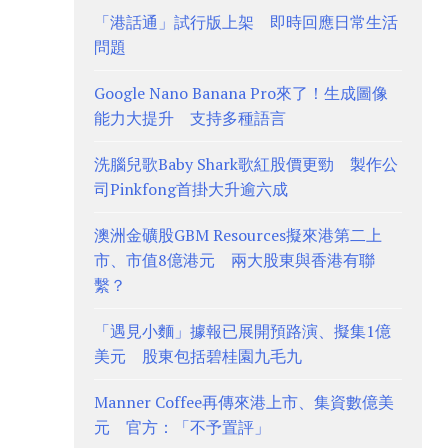
「港話通」試行版上架 即時回應日常生活
問題
Google Nano Banana Pro來了！生成圖像
能力大提升 支持多種語言
洗腦兒歌Baby Shark歌紅股價更勁 製作公
司Pinkfong首掛大升逾六成
澳洲金礦股GBM Resources擬來港第二上
市、市值8億港元 兩大股東與香港有聯
繫？
「遇見小麵」據報已展開預路演、擬集1億
美元 股東包括碧桂園九毛九
Manner Coffee再傳來港上市、集資數億美
元 官方：「不予置評」