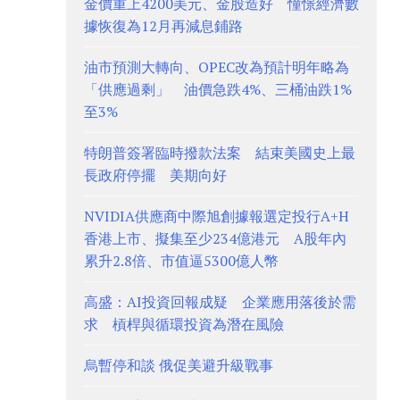
金價重上4200美元、金股造好 憧憬經濟數
據恢復為12月再減息鋪路
油市預測大轉向、OPEC改為預計明年略為
「供應過剩」 油價急跌4%、三桶油跌1%
至3%
特朗普簽署臨時撥款法案 結束美國史上最
長政府停擺 美期向好
NVIDIA供應商中際旭創據報選定投行A+H
香港上市、擬集至少234億港元 A股年內
累升2.8倍、市值逼5300億人幣
高盛：AI投資回報成疑 企業應用落後於需
求 槓桿與循環投資為潛在風險
烏暫停和談 俄促美避升級戰事