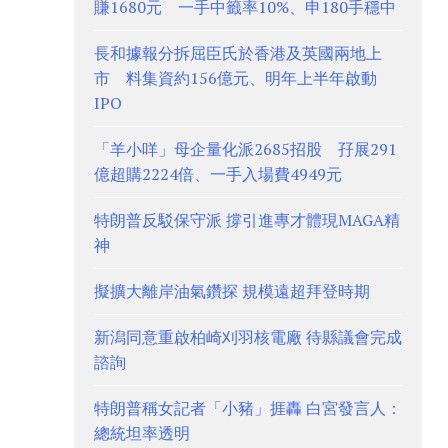
賺1680元 一手中籤率10%、申180手穩中
長和據報分拆屈臣氏於香港及英國兩地上
市 料集資約156億元、明年上半年啟動
IPO
「羊小咩」母企量化派2685招股 孖展291
億超購2224倍、一手入場費4949元
特朗普反駁保守派 撐引進專才體現MAGA精
神
擬擴大離岸油氣鑽探 規模遠超拜登時期
新潟同意重啟柏崎刈羽核電廠 待縣議會完成
諮詢
特朗普稱女記者「小豬」捱轟 白宮發言人：
總統坦率透明