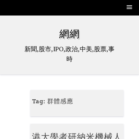
Skip
to
網網
content
新聞,股市,IPO,政治,中美,股票,事
時
Tag:
群體感應
港大學者研納米機械人