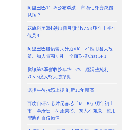
阿里巴巴11.25公布季績 市場估外賣燒錢
見頂？
花旗料美滙指數3個月預測97.58 明年上半年
低見94
阿里巴巴股價曾大升近6% AI應用擬大改
版、加入電商功能 全面對標ChatGPT
騰訊第3季營收按年增15% 經調整純利
705.5億人幣大勝預期
滬指午後持續上揚 刷新10年新高
百度自研AI芯片昆侖芯「M100」明年初上
市 李彥宏：AI產業芯片獨大不健康、應用
層應創百倍價值