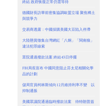
終結 政府恢復正常仍需等待
德國財長訪華前密集協調歐盟立場 聚焦稀土
與競爭力
交易商透露：中國採購美國大豆陷入停滯
大陸懸賞徵集台灣網紅「八炯」「閩南狼」
違法犯罪線索
眾院通過撥款法案 終結43日停擺
FBI局長宣布 中國同意阻止芬太尼相關化學
品的計劃
儲局官員柯林斯傾向12月維持利率不變 以
抑制通脹
美國眾議院通過臨時撥款法案 待特朗普簽