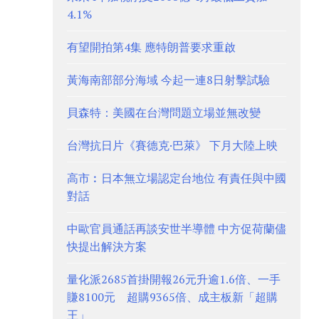
4.1%
有望開拍第4集 應特朗普要求重啟
黃海南部部分海域 今起一連8日射擊試驗
貝森特：美國在台灣問題立場並無改變
台灣抗日片《賽德克·巴萊》 下月大陸上映
高市︰日本無立場認定台地位 有責任與中國
對話
中歐官員通話再談安世半導體 中方促荷蘭儘
快提出解決方案
量化派2685首掛開報26元升逾1.6倍、一手
賺8100元 超購9365倍、成主板新「超購
王」