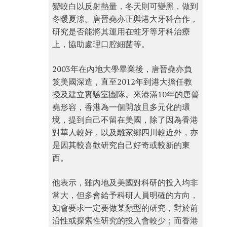
變較白以反射熱量，冬天則可變黑，做到
冬暖夏涼。唐晉堯亦正與港大牙科合作，
研究是否能將其運用在蛀牙等牙科治療
上，協助處理口腔細菌等。
2003年在內地大學畢業後，唐晉堯亦負
笈美國深造，直至2012年到港大擔任教
授及建立實驗室團隊。來港滿10年的唐晉
堯形容，香港為一個開放且多元化的環
境，提到自己不留在美國，除了因為香港
對華人較好，以及離家鄉四川較近外，亦
是因其較喜歡研究自己好奇或較新的東
西。
他表示，雖內地及美國對科研的投入均非
常大，但多會給予科研人員明確的方向，
如會要求一定要做某類型的研究，對於前
沿性或探索性研究的投入會較少；而香港