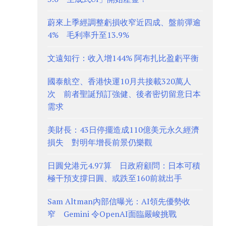
蔚來上季經調整虧損收窄近四成、盤前彈逾
4% 毛利率升至13.9%
文遠知行：收入增144% 阿布扎比盈虧平衡
國泰航空、香港快運10月共接載320萬人
次 前者聖誕預訂強健、後者密切留意日本
需求
美財長：43日停擺造成110億美元永久經濟
損失 對明年增長前景仍樂觀
日圓兌港元4.97算 日政府顧問：日本可積
極干預支撐日圓、或跌至160前就出手
Sam Altman內部信曝光：AI領先優勢收
窄 Gemini 令OpenAI面臨嚴峻挑戰