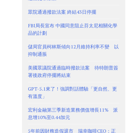
眾院通過撥款法案 終結43日停擺
FBI局長宣布 中國同意阻止芬太尼相關化學
品的計劃
儲局官員柯林斯傾向12月維持利率不變 以
抑制通脹
美國眾議院通過臨時撥款法案 待特朗普簽
署後政府停擺將結束
GPT-5.1來了！強調對話體驗「更自然、更
有溫度」
宏利金融第三季新造業務價值增長11% 派
息增10%至0.44加元
5年前因財務造假退市 瑞幸咖啡CEO：正