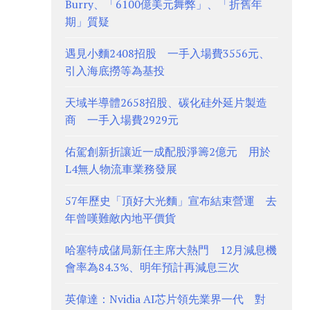
Burry、「6100億美元舞弊」、「折舊年
期」質疑
遇見小麵2408招股 一手入場費3556元、
引入海底撈等為基投
天域半導體2658招股、碳化硅外延片製造
商 一手入場費2929元
佑駕創新折讓近一成配股淨籌2億元 用於
L4無人物流車業務發展
57年歷史「頂好大光麵」宣布結束營運 去
年曾嘆難敵內地平價貨
哈塞特成儲局新任主席大熱門 12月減息機
會率為84.3%、明年預計再減息三次
英偉達：Nvidia AI芯片領先業界一代 對