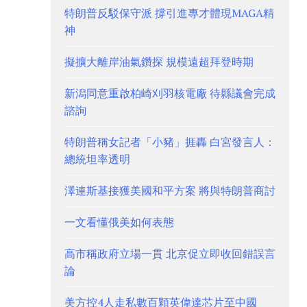
特朗普反駁保守派 撐引進專才體現MAGA精
神
擬擴大離岸油氣鑽探 規模遠超拜登時期
新潟同意重啟柏崎刈羽核電廠 待縣議會完成
諮詢
特朗普稱女記者「小豬」捱轟 白宮發言人：
總統坦率透明
澤連斯基接獲美國和平方案 將與特朗普商討
一文看懂俄美如何表態
高市稱政府立場一貫 北京促立即收回錯誤言
論
美方控4人走私數百顆英偉達芯片至中國