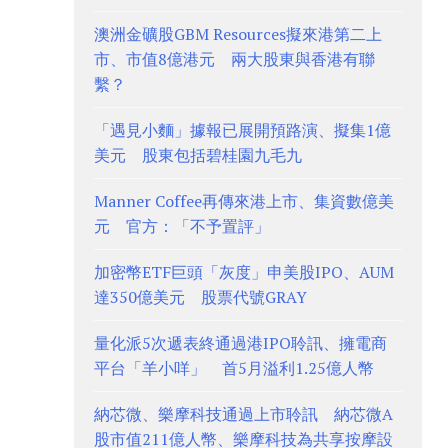
澳洲金礦股GBM Resources擬來港第二上
市、市值8億港元 兩大股東與香港有聯
繫？
「遇見小麵」據報已展開預路演、擬集1億
美元 股東包括碧桂園九毛九
Manner Coffee再傳來港上市、集資數億美
元 官方：「不予置評」
加密幣ETF巨頭「灰度」申美股IPO、AUM
達350億美元 股票代號GRAY
量化派5次遞表終通過港IPO聆訊、擁電商
平台「羊小咩」 首5月溢利1.25億人幣
納芯微、樂摩科技通過上市聆訊 納芯微A
股市值211億人幣、樂摩科技為共享按摩設