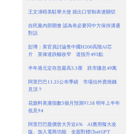
王文濤晤美駐華大使 就出口管制表達關切
自民黨內部開會 認為有必要同中方保持溝通
對話
彭博：美官員討論售中國H200高階AI芯
片 英偉達跌幅收窄 道指升493點
半年港元定存息最高3.3厘 跌市賺息49萬
阿里巴巴11.25公布季績 市場估外賣燒錢
見頂？
花旗料美滙指數3個月預測97.58 明年上半年
低見94
阿里巴巴股價曾大升近6% AI應用擬大改
版、加入電商功能 全面對標ChatGPT