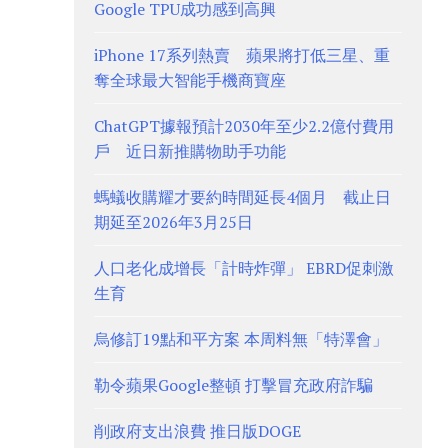
Google TPU成功感到高興
iPhone 17系列熱賣 蘋果將打低三星、重
奪全球最大智能手機商寶座
ChatGPT據報預計2030年至少2.2億付費用
戶 近日新推購物助手功能
螞蟻收購耀才要約時間延長4個月 截止日
期延至2026年3月25日
人口老化成增長「計時炸彈」 EBRD促刺激
生育
烏修訂19點和平方案 本周料無「特澤會」
勒令蘋果Google整頓 打擊冒充政府詐騙
削政府支出浪費 推日版DOGE