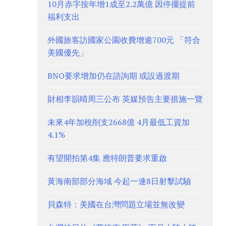
10月赤字按年增1成至2.2萬億 因停擺提前
福利支出
外國旅客訪國家公園收費增逾700元 「符合
美國優先」
BNO要求增加仍在諮詢期 或設過渡期
財相李韻晴周三公布 英媒預告主要措施一覽
未來4年加稅削支2668億 4月最低工資加
4.1%
有望開拍第4集 應特朗普要求重啟
黃海南部部分海域 今起一連8日射擊試驗
貝森特：美國在台灣問題立場並無改變