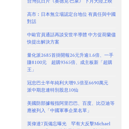
台灣抗日片《賽德克·巴萊》 下月大陸上映
高市︰日本無立場認定台地位 有責任與中國
對話
中歐官員通話再談安世半導體 中方促荷蘭儘
快提出解決方案
量化派2685首掛開報26元升逾1.6倍、一手
賺8100元 超購9365倍、成主板新「超購
王」
冠忠巴士半年純利大增9.5倍至6690萬元
派中期息連特別股息10仙
美國防部據報指阿里巴巴、百度、比亞迪等
應被列入「中國軍事企業名單」
英偉達7頁備忘曝光 罕有大反擊Michael