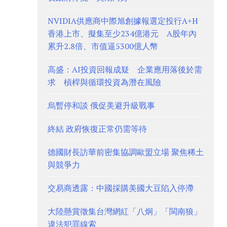
NVIDIA供應商中際旭創據報選定投行A+H
香港上市、擬集至少234億港元 A股年內
累升2.8倍、市值逼5300億人幣
高盛：AI投資回報成疑 企業應用落後於需
求 槓桿與循環投資為潛在風險
烏暫停和談 俄促美避升級戰事
終結 政府恢復正常仍需等待
德國財長訪華前密集協調歐盟立場 聚焦稀土
與競爭力
交易商透露：中國採購美國大豆陷入停滯
大陸懸賞徵集台灣網紅「八炯」「閩南狼」
違法犯罪線索