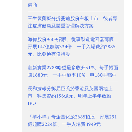
備商
三生製藥擬分拆蔓迪股份主板上市 後者專
注皮膚健康及體重管理解決方案
海偉股份9609招股、從事製造電容器薄膜
孖展147億超購334倍 一手入場費約2885
元、比亞迪有份持股
創新實業2788暗盤最多收升31%、每手帳面
賺1680元 一手中籤率10%、申180手穩中
長和據報分拆屈臣氏於香港及英國兩地上
市 料集資約156億元、明年上半年啟動
IPO
「羊小咩」母企量化派2685招股 孖展291
億超購2224倍、一手入場費4949元