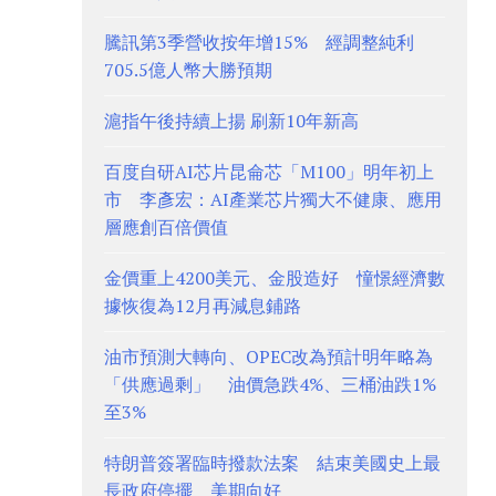
騰訊第3季營收按年增15% 經調整純利
705.5億人幣大勝預期
滬指午後持續上揚 刷新10年新高
百度自研AI芯片昆侖芯「M100」明年初上
市 李彥宏：AI產業芯片獨大不健康、應用
層應創百倍價值
金價重上4200美元、金股造好 憧憬經濟數
據恢復為12月再減息鋪路
油市預測大轉向、OPEC改為預計明年略為
「供應過剩」 油價急跌4%、三桶油跌1%
至3%
特朗普簽署臨時撥款法案 結束美國史上最
長政府停擺 美期向好