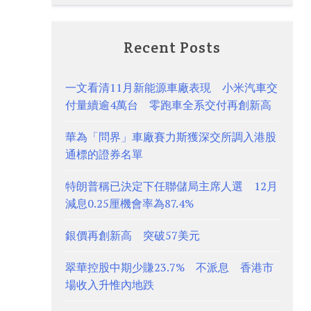
Recent Posts
一文看清11月新能源車廠表現 小米汽車交
付量續逾4萬台 零跑車全系交付再創新高
華為「問界」車廠賽力斯獲深交所調入港股
通標的證券名單
特朗普稱已決定下任聯儲局主席人選 12月
減息0.25厘機會率為87.4%
銀價再創新高 突破57美元
翠華控股中期少賺23.7% 不派息 香港市
場收入升惟內地跌