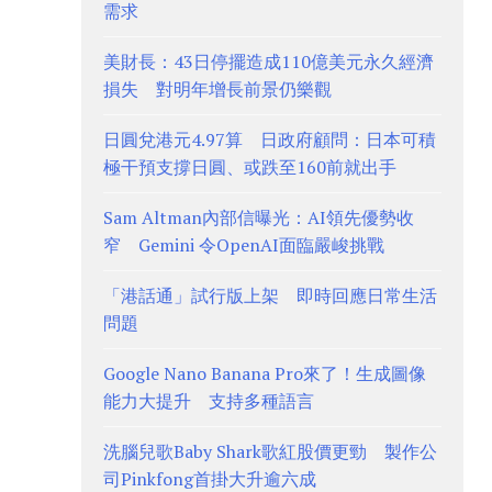
需求
美財長：43日停擺造成110億美元永久經濟
損失 對明年增長前景仍樂觀
日圓兌港元4.97算 日政府顧問：日本可積
極干預支撐日圓、或跌至160前就出手
Sam Altman內部信曝光：AI領先優勢收
窄 Gemini 令OpenAI面臨嚴峻挑戰
「港話通」試行版上架 即時回應日常生活
問題
Google Nano Banana Pro來了！生成圖像
能力大提升 支持多種語言
洗腦兒歌Baby Shark歌紅股價更勁 製作公
司Pinkfong首掛大升逾六成