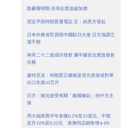
陰霾漸明朗 全球企業放緩加價
習近平與特朗普通電話 京：由美方發起
日本外務省官員晤中國駐日大使 日方強調立
場不變
神舟二十二號成功發射 屬中國首次應急發射
任務
盧特尼克：特朗普正權衡是否允英偉達對華
出口先進AI芯片
日方：無法接受有關「敵國條款」的中方主
張
周大福珠寶半年多賺0.2%至25億元、中期
息升10%至0.22元 港澳同店銷售增4.4%