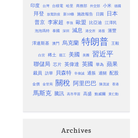
印度
小米
台灣
台積電
哈里
商務部
外交部
德國
日本
拜登
施政報告
日圓
新10條
放寬防疫
歐盟
普京
李家超
比亞迪
江澤民
李強
減息
滙豐
泡泡瑪特
泰國
深圳
港股
港交所
特朗普
烏克蘭
澤連斯基
澳門
王毅
習近平
美國
稀土
白宮
罷工
美團
聯儲局
蘋果
英國
英偉達
芯片
華為
貝森特
裁員
配股
通脹
訪華
通關
辛偉誠
關稅
阿里巴巴
金價
金管局
香港
陳茂波
馬斯克
騰訊
高盛
高市早苗
鮑威爾
黃仁勳
Archives