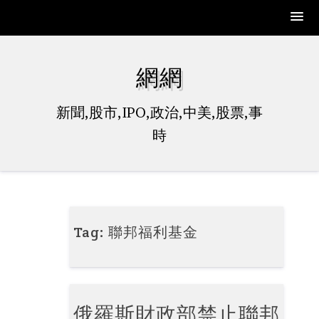
Skip
to
網網
content
新聞,股市,IPO,政治,中美,股票,事
時
Tag:
聯邦福利基金
俄羅斯財政部禁止聯邦