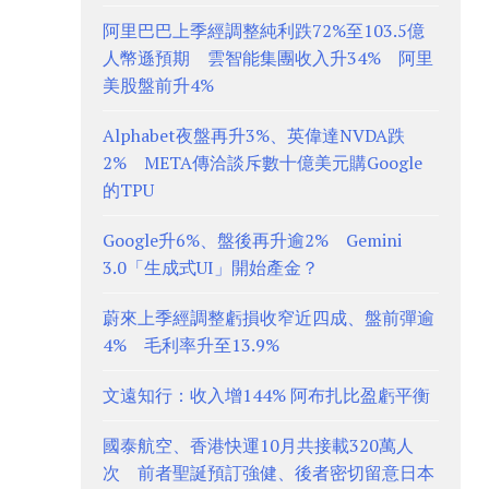
阿里巴巴上季經調整純利跌72%至103.5億
人幣遜預期 雲智能集團收入升34% 阿里
美股盤前升4%
Alphabet夜盤再升3%、英偉達NVDA跌
2% META傳洽談斥數十億美元購Google
的TPU
Google升6%、盤後再升逾2% Gemini
3.0「生成式UI」開始產金？
蔚來上季經調整虧損收窄近四成、盤前彈逾
4% 毛利率升至13.9%
文遠知行：收入增144% 阿布扎比盈虧平衡
國泰航空、香港快運10月共接載320萬人
次 前者聖誕預訂強健、後者密切留意日本