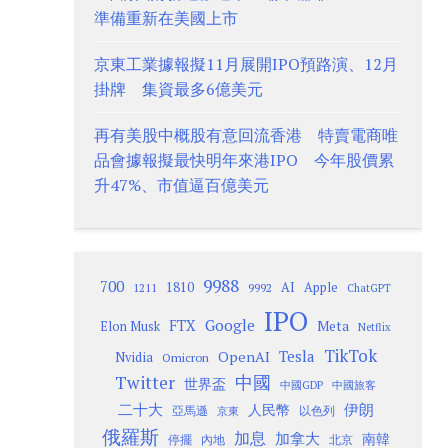
準備重新在美國上市
京東工業據報擬11月展開IPO預路演、12月
掛牌 集資最多6億美元
再有美股中概股有意回流香港 特賣電商唯
品會據報擬最快明年來港IPO 今年股價累
升47%、市值逼百億美元
9988
700
1810
AI
Apple
1211
9992
ChatGPT
IPO
Google
FTX
Meta
Elon Musk
Netflix
TikTok
Tesla
OpenAI
Nvidia
Omicron
Twitter
中國
世界盃
中國GDP
中國旅客
二十大
伊朗
人民幣
以色列
亞馬遜
京東
俄羅斯
加息
加拿大
南韓
內地
停擺
北京