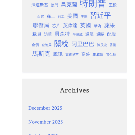
特朗普
烏克蘭
澤連斯基
澳門
王毅
習近平
美國
稀土
白宮
罷工
美團
聯儲局
蘋果
英國
英偉達
芯片
華為
貝森特
裁員
配股
通脹
訪華
通關
辛偉誠
關稅
阿里巴巴
金價
金管局
香港
陳茂波
馬斯克
騰訊
高盛
高市早苗
鮑威爾
黃仁勳
Archives
December 2025
November 2025