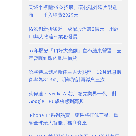
天域半導體2658招股、碳化硅外延片製造
商 一手入場費2929元
佑駕創新折讓近一成配股淨籌2億元 用於
L4無人物流車業務發展
57年歷史「頂好大光麵」宣布結束營運 去
年曾嘆難敵內地平價貨
哈塞特成儲局新任主席大熱門 12月減息機
會率為84.3%、明年預計再減息三次
英偉達：Nvidia AI芯片領先業界一代 對
Google TPU成功感到高興
iPhone 17系列熱賣 蘋果將打低三星、重
奪全球最大智能手機商寶座