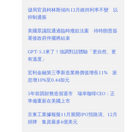
儲局官員柯林斯傾向12月維持利率不變 以
抑制通脹
美國眾議院通過臨時撥款法案 待特朗普簽
署後政府停擺將結束
GPT-5.1來了！強調對話體驗「更自然、更
有溫度」
宏利金融第三季新造業務價值增長11% 派
息增10%至0.44加元
5年前因財務造假退市 瑞幸咖啡CEO：正
準備重新在美國上市
京東工業據報擬11月展開IPO預路演、12月
掛牌 集資最多6億美元