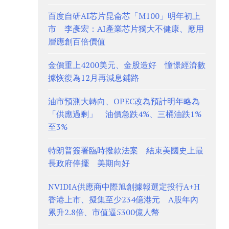
百度自研AI芯片昆侖芯「M100」明年初上
市 李彥宏：AI產業芯片獨大不健康、應用
層應創百倍價值
金價重上4200美元、金股造好 憧憬經濟數
據恢復為12月再減息鋪路
油市預測大轉向、OPEC改為預計明年略為
「供應過剩」 油價急跌4%、三桶油跌1%
至3%
特朗普簽署臨時撥款法案 結束美國史上最
長政府停擺 美期向好
NVIDIA供應商中際旭創據報選定投行A+H
香港上市、擬集至少234億港元 A股年內
累升2.8倍、市值逼5300億人幣