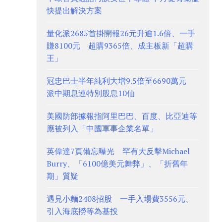
快提出解決方案
量化派2685首掛開報26元升逾1.6倍、一手
賺8100元 超購9365倍、成主板新「超購
王」
冠忠巴士半年純利大增9.5倍至6690萬元
派中期息連特別股息10仙
美國防部據報指阿里巴巴、百度、比亞迪等
應被列入「中國軍事企業名單」
英偉達7頁備忘曝光 罕有大反擊Michael
Burry、「6100億美元舞弊」、「折舊年
期」質疑
遇見小麵2408招股 一手入場費3556元、
引入海底撈等為基投