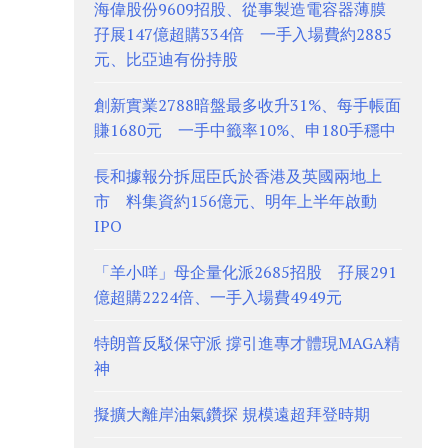
海偉股份9609招股、從事製造電容器薄膜
孖展147億超購334倍 一手入場費約2885
元、比亞迪有份持股
創新實業2788暗盤最多收升31%、每手帳面
賺1680元 一手中籤率10%、申180手穩中
長和據報分拆屈臣氏於香港及英國兩地上
市 料集資約156億元、明年上半年啟動
IPO
「羊小咩」母企量化派2685招股 孖展291
億超購2224倍、一手入場費4949元
特朗普反駁保守派 撐引進專才體現MAGA精
神
擬擴大離岸油氣鑽探 規模遠超拜登時期