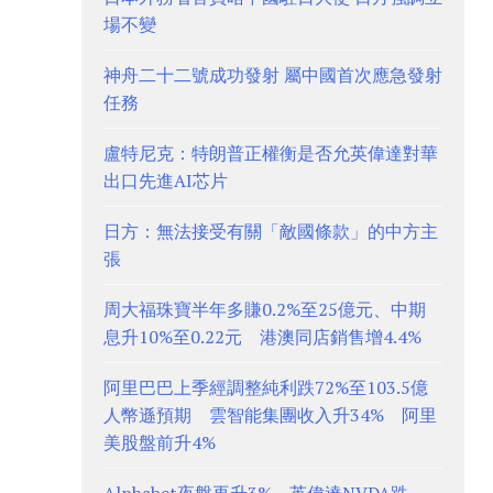
場不變
神舟二十二號成功發射 屬中國首次應急發射
任務
盧特尼克：特朗普正權衡是否允英偉達對華
出口先進AI芯片
日方：無法接受有關「敵國條款」的中方主
張
周大福珠寶半年多賺0.2%至25億元、中期
息升10%至0.22元 港澳同店銷售增4.4%
阿里巴巴上季經調整純利跌72%至103.5億
人幣遜預期 雲智能集團收入升34% 阿里
美股盤前升4%