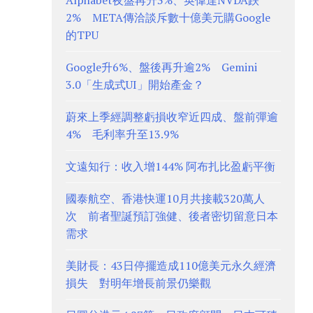
Alphabet夜盤再升3%、英偉達NVDA跌
2% META傳洽談斥數十億美元購Google
的TPU
Google升6%、盤後再升逾2% Gemini
3.0「生成式UI」開始產金？
蔚來上季經調整虧損收窄近四成、盤前彈逾
4% 毛利率升至13.9%
文遠知行：收入增144% 阿布扎比盈虧平衡
國泰航空、香港快運10月共接載320萬人
次 前者聖誕預訂強健、後者密切留意日本
需求
美財長：43日停擺造成110億美元永久經濟
損失 對明年增長前景仍樂觀