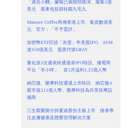
「遇見小麵」據報已展開預路演、擬集1億
美元 股東包括碧桂園九毛九
Manner Coffee再傳來港上市、集資數億美
元 官方：「不予置評」
加密幣ETF巨頭「灰度」申美股IPO、AUM
達350億美元 股票代號GRAY
量化派5次遞表終通過港IPO聆訊、擁電商
平台「羊小咩」 首5月溢利1.25億人幣
納芯微、樂摩科技通過上市聆訊 納芯微A
股市值211億人幣、樂摩科技為共享按摩設
備商
三生製藥擬分拆蔓迪股份主板上市 後者專
注皮膚健康及體重管理解決方案