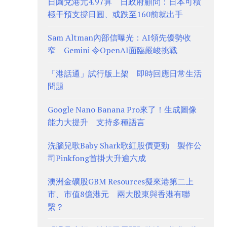
日圓兌港元4.97算 日政府顧問：日本可積
極干預支撐日圓、或跌至160前就出手
Sam Altman內部信曝光：AI領先優勢收
窄 Gemini 令OpenAI面臨嚴峻挑戰
「港話通」試行版上架 即時回應日常生活
問題
Google Nano Banana Pro來了！生成圖像
能力大提升 支持多種語言
洗腦兒歌Baby Shark歌紅股價更勁 製作公
司Pinkfong首掛大升逾六成
澳洲金礦股GBM Resources擬來港第二上
市、市值8億港元 兩大股東與香港有聯
繫？