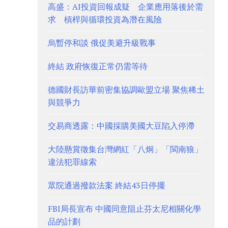
高盛：AI投資回報成疑 企業應用落後於需
求 槓桿與循環投資為潛在風險
烏暫停和談 俄促美避升級戰事
終結 政府恢復正常仍需等待
德國財長訪華前密集協調歐盟立場 聚焦稀土
與競爭力
交易商透露：中國採購美國大豆陷入停滯
大陸懸賞徵集台灣網紅「八炯」「閩南狼」
違法犯罪線索
眾院通過撥款法案 終結43日停擺
FBI局長宣布 中國同意阻止芬太尼相關化學
品的計劃