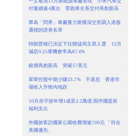
一文看清11月新能源車廠表現 小米汽車交
付量續逾4萬台 零跑車全系交付再創新高
華為「問界」車廠賽力斯獲深交所調入港股
通標的證券名單
特朗普稱已決定下任聯儲局主席人選 12月
減息0.25厘機會率為87.4%
銀價再創新高 突破57美元
翠華控股中期少賺23.7% 不派息 香港市
場收入升惟內地跌
10月赤字按年增1成至2.2萬億 因停擺提前
福利支出
外國旅客訪國家公園收費增逾700元 「符合
美國優先」