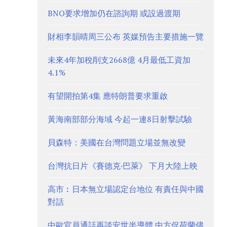
BNO要求增加仍在諮詢期 或設過渡期
財相李韻晴周三公布 英媒預告主要措施一覽
未來4年加稅削支2668億 4月最低工資加
4.1%
有望開拍第4集 應特朗普要求重啟
黃海南部部分海域 今起一連8日射擊試驗
貝森特：美國在台灣問題立場並無改變
台灣抗日片《賽德克·巴萊》 下月大陸上映
高市︰日本無立場認定台地位 有責任與中國
對話
中歐官員通話再談安世半導體 中方促荷蘭儘