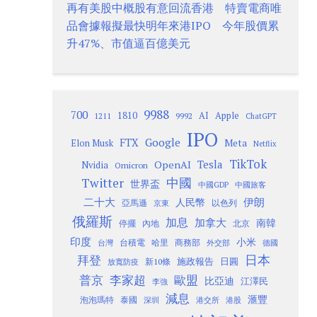
再有美股中概股有意回流香港 特賣電商唯
品會據報擬最快明年來港IPO 今年股價累
升47%、市值逼百億美元
9988
700
1810
AI
Apple
1211
9992
ChatGPT
IPO
Google
FTX
Meta
Elon Musk
Netflix
TikTok
Tesla
OpenAI
Nvidia
Omicron
Twitter
中國
世界盃
中國GDP
中國旅客
二十大
伊朗
人民幣
以色列
亞馬遜
京東
俄羅斯
加息
加拿大
南韓
內地
停擺
北京
印度
小米
台灣
台積電
哈里
商務部
外交部
德國
日本
拜登
施政報告
日圓
新10條
放寬防疫
歐盟
普京
李家超
比亞迪
江澤民
李強
減息
滙豐
泡泡瑪特
泰國
深圳
港股
港交所