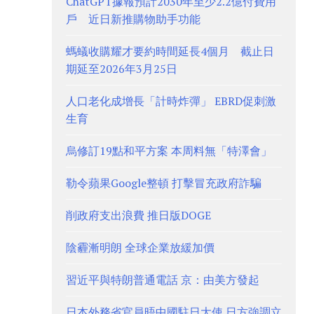
ChatGPT據報預計2030年至少2.2億付費用
戶 近日新推購物助手功能
螞蟻收購耀才要約時間延長4個月 截止日
期延至2026年3月25日
人口老化成增長「計時炸彈」 EBRD促刺激
生育
烏修訂19點和平方案 本周料無「特澤會」
勒令蘋果Google整頓 打擊冒充政府詐騙
削政府支出浪費 推日版DOGE
陰霾漸明朗 全球企業放緩加價
習近平與特朗普通電話 京：由美方發起
日本外務省官員晤中國駐日大使 日方強調立