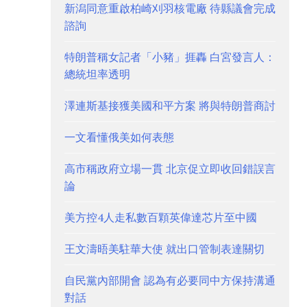
新潟同意重啟柏崎刈羽核電廠 待縣議會完成
諮詢
特朗普稱女記者「小豬」捱轟 白宮發言人：
總統坦率透明
澤連斯基接獲美國和平方案 將與特朗普商討
一文看懂俄美如何表態
高市稱政府立場一貫 北京促立即收回錯誤言
論
美方控4人走私數百顆英偉達芯片至中國
王文濤晤美駐華大使 就出口管制表達關切
自民黨內部開會 認為有必要同中方保持溝通
對話