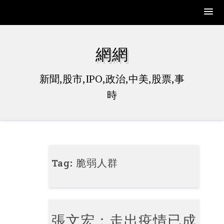
Skip
to
網網
content
新聞,股市,IPO,政治,中美,股票,事
時
Tag:
脆弱人群
張文宏：走出疫情已成