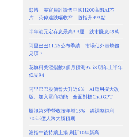
彭博：美官員討論售中國H200高階AI芯
片 英偉達跌幅收窄 道指升493點
半年港元定存息最高3.3厘 跌市賺息49萬
阿里巴巴11.25公布季績 市場估外賣燒錢
見頂？
花旗料美滙指數3個月預測97.58 明年上半年
低見94
阿里巴巴股價曾大升近6% AI應用擬大改
版、加入電商功能 全面對標ChatGPT
騰訊第3季營收按年增15% 經調整純利
705.5億人幣大勝預期
滬指午後持續上揚 刷新10年新高