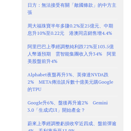
日方：無法接受有關「敵國條款」的中方主
張
周大福珠寶半年多賺0.2%至25億元、中期
息升10%至0.22元 港澳同店銷售增4.4%
阿里巴巴上季經調整純利跌72%至103.5億
人幣遜預期 雲智能集團收入升34% 阿里
美股盤前升4%
Alphabet夜盤再升3%、英偉達NVDA跌
2% META傳洽談斥數十億美元購Google
的TPU
Google升6%、盤後再升逾2% Gemini
3.0「生成式UI」開始產金？
蔚來上季經調整虧損收窄近四成、盤前彈逾
4% 毛利率升至13.9%