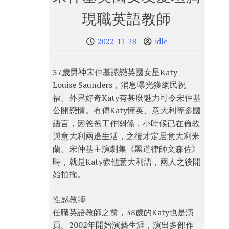
現職英語教師
2022-12-28
idle
37歲男神宋仲基認戀英國女星Katy
Louise Saunders，消息曝光獲網民祝
福。外界好奇Katy有甚麼魅力可令宋仲基
公開戀情。有傳Katy懂英、意大利等多國
語言，因爸爸工作關係，小時候已在倫敦
與意大利兩邊生活，之後才定居意大利米
蘭。宋仲基主演劇集《黑道律師文森佐》
時，就是Katy教他意大利語，兩人之後開
始拍拖。
性感教師
任職英語教師之前，38歲的Katy也是演
員。2002年開始演藝生涯，演出多部作