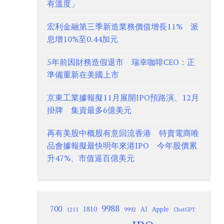
有溫度」
宏利金融第三季新造業務價值增長11% 派
息增10%至0.44加元
5年前因財務造假退市 瑞幸咖啡CEO：正
準備重新在美國上市
京東工業據報擬11月展開IPO預路演、12月
掛牌 集資最多6億美元
再有美股中概股有意回流香港 特賣電商唯
品會據報擬最快明年來港IPO 今年股價累
升47%、市值逼百億美元
9988
700
1810
AI
Apple
1211
9992
ChatGPT