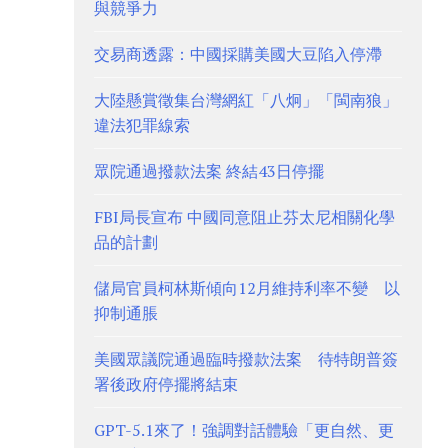
與競爭力
交易商透露：中國採購美國大豆陷入停滯
大陸懸賞徵集台灣網紅「八炯」「閩南狼」
違法犯罪線索
眾院通過撥款法案 終結43日停擺
FBI局長宣布 中國同意阻止芬太尼相關化學
品的計劃
儲局官員柯林斯傾向12月維持利率不變 以
抑制通脹
美國眾議院通過臨時撥款法案 待特朗普簽
署後政府停擺將結束
GPT-5.1來了！強調對話體驗「更自然、更