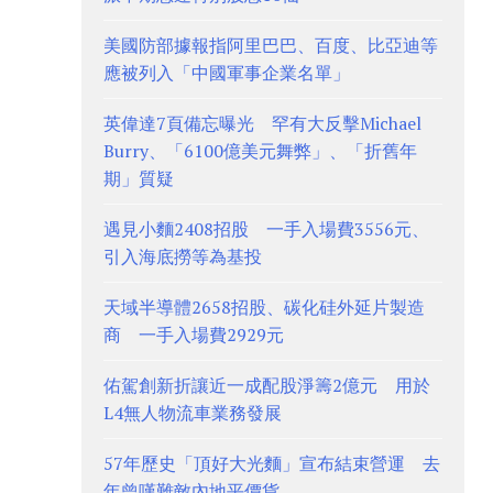
美國防部據報指阿里巴巴、百度、比亞迪等
應被列入「中國軍事企業名單」
英偉達7頁備忘曝光 罕有大反擊Michael
Burry、「6100億美元舞弊」、「折舊年
期」質疑
遇見小麵2408招股 一手入場費3556元、
引入海底撈等為基投
天域半導體2658招股、碳化硅外延片製造
商 一手入場費2929元
佑駕創新折讓近一成配股淨籌2億元 用於
L4無人物流車業務發展
57年歷史「頂好大光麵」宣布結束營運 去
年曾嘆難敵內地平價貨