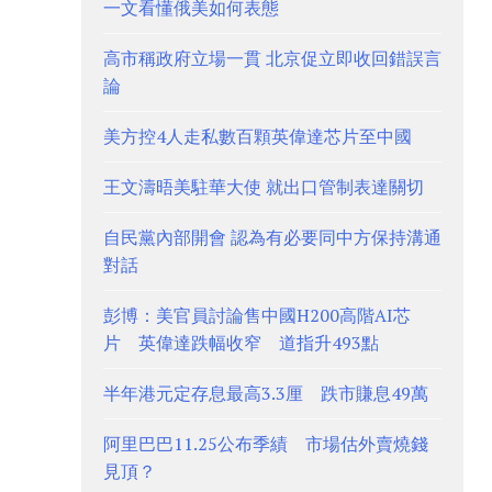
一文看懂俄美如何表態
高市稱政府立場一貫 北京促立即收回錯誤言
論
美方控4人走私數百顆英偉達芯片至中國
王文濤晤美駐華大使 就出口管制表達關切
自民黨內部開會 認為有必要同中方保持溝通
對話
彭博：美官員討論售中國H200高階AI芯
片 英偉達跌幅收窄 道指升493點
半年港元定存息最高3.3厘 跌市賺息49萬
阿里巴巴11.25公布季績 市場估外賣燒錢
見頂？