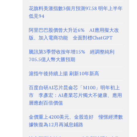
花旗料美滙指數3個月預測97.58 明年上半年
低見94
阿里巴巴股價曾大升近6% AI應用擬大改
版、加入電商功能 全面對標ChatGPT
騰訊第3季營收按年增15% 經調整純利
705.5億人幣大勝預期
滬指午後持續上揚 刷新10年新高
百度自研AI芯片昆侖芯「M100」明年初上
市 李彥宏：AI產業芯片獨大不健康、應用
層應創百倍價值
金價重上4200美元、金股造好 憧憬經濟數
據恢復為12月再減息鋪路