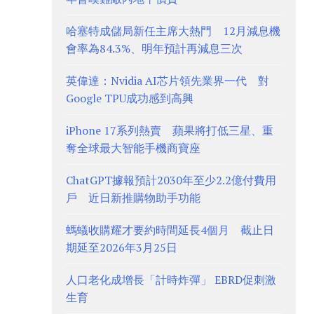
哈塞特成儲局新任主席大熱門 12月減息機
會率為84.3%、明年預計再減息三次
英偉達：Nvidia AI芯片領先業界一代 對
Google TPU成功感到高興
iPhone 17系列熱賣 蘋果將打低三星、重
奪全球最大智能手機商寶座
ChatGPT據報預計2030年至少2.2億付費用
戶 近日新推購物助手功能
螞蟻收購耀才要約時間延長4個月 截止日
期延至2026年3月25日
人口老化成增長「計時炸彈」 EBRD促刺激
生育