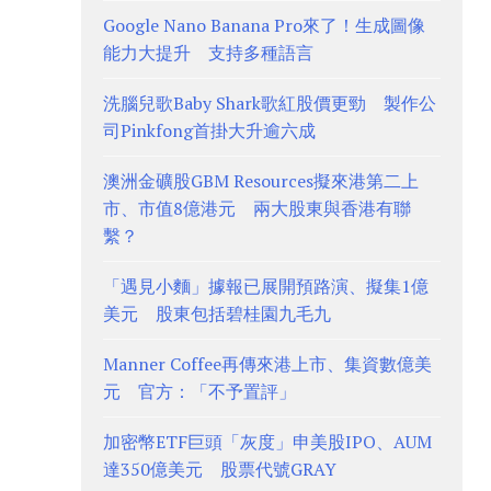
Google Nano Banana Pro來了！生成圖像
能力大提升 支持多種語言
洗腦兒歌Baby Shark歌紅股價更勁 製作公
司Pinkfong首掛大升逾六成
澳洲金礦股GBM Resources擬來港第二上
市、市值8億港元 兩大股東與香港有聯
繫？
「遇見小麵」據報已展開預路演、擬集1億
美元 股東包括碧桂園九毛九
Manner Coffee再傳來港上市、集資數億美
元 官方：「不予置評」
加密幣ETF巨頭「灰度」申美股IPO、AUM
達350億美元 股票代號GRAY