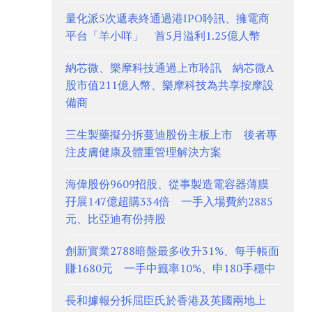
量化派5次遞表終通過港IPO聆訊、擁電商
平台「羊小咩」 首5月溢利1.25億人幣
納芯微、樂摩科技通過上市聆訊 納芯微A
股市值211億人幣、樂摩科技為共享按摩設
備商
三生製藥擬分拆蔓迪股份主板上市 後者專
注皮膚健康及體重管理解決方案
海偉股份9609招股、從事製造電容器薄膜
孖展147億超購334倍 一手入場費約2885
元、比亞迪有份持股
創新實業2788暗盤最多收升31%、每手帳面
賺1680元 一手中籤率10%、申180手穩中
長和據報分拆屈臣氏於香港及英國兩地上