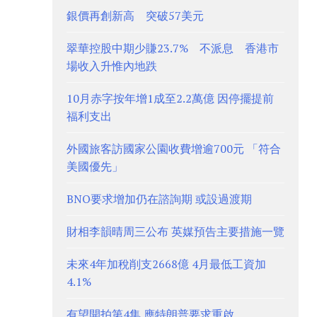
銀價再創新高 突破57美元
翠華控股中期少賺23.7% 不派息 香港市
場收入升惟內地跌
10月赤字按年增1成至2.2萬億 因停擺提前
福利支出
外國旅客訪國家公園收費增逾700元 「符合
美國優先」
BNO要求增加仍在諮詢期 或設過渡期
財相李韻晴周三公布 英媒預告主要措施一覽
未來4年加稅削支2668億 4月最低工資加
4.1%
有望開拍第4集 應特朗普要求重啟