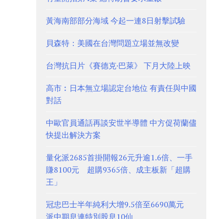
黃海南部部分海域 今起一連8日射擊試驗
貝森特：美國在台灣問題立場並無改變
台灣抗日片《賽德克·巴萊》 下月大陸上映
高市︰日本無立場認定台地位 有責任與中國
對話
中歐官員通話再談安世半導體 中方促荷蘭儘
快提出解決方案
量化派2685首掛開報26元升逾1.6倍、一手
賺8100元 超購9365倍、成主板新「超購
王」
冠忠巴士半年純利大增9.5倍至6690萬元
派中期息連特別股息10仙