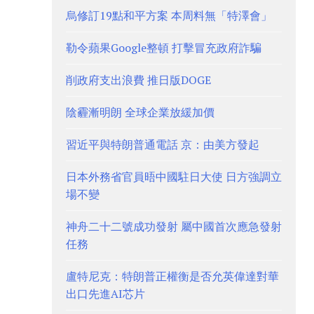
烏修訂19點和平方案 本周料無「特澤會」
勒令蘋果Google整頓 打擊冒充政府詐騙
削政府支出浪費 推日版DOGE
陰霾漸明朗 全球企業放緩加價
習近平與特朗普通電話 京：由美方發起
日本外務省官員晤中國駐日大使 日方強調立
場不變
神舟二十二號成功發射 屬中國首次應急發射
任務
盧特尼克：特朗普正權衡是否允英偉達對華
出口先進AI芯片