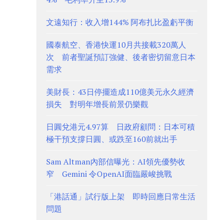
文遠知行：收入增144% 阿布扎比盈虧平衡
國泰航空、香港快運10月共接載320萬人
次 前者聖誕預訂強健、後者密切留意日本
需求
美財長：43日停擺造成110億美元永久經濟
損失 對明年增長前景仍樂觀
日圓兌港元4.97算 日政府顧問：日本可積
極干預支撐日圓、或跌至160前就出手
Sam Altman內部信曝光：AI領先優勢收
窄 Gemini 令OpenAI面臨嚴峻挑戰
「港話通」試行版上架 即時回應日常生活
問題