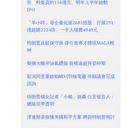
市 料集資約156億元、明年上半年啟動
IPO
「羊小咩」母企量化派2685招股 孖展291
億超購2224倍、一手入場費4949元
特朗普反駁保守派 撐引進專才體現MAGA精
神
擬擴大離岸油氣鑽探 規模遠超拜登時期
新潟同意重啟柏崎刈羽核電廠 待縣議會完成
諮詢
特朗普稱女記者「小豬」捱轟 白宮發言人：
總統坦率透明
澤連斯基接獲美國和平方案 將與特朗普商討