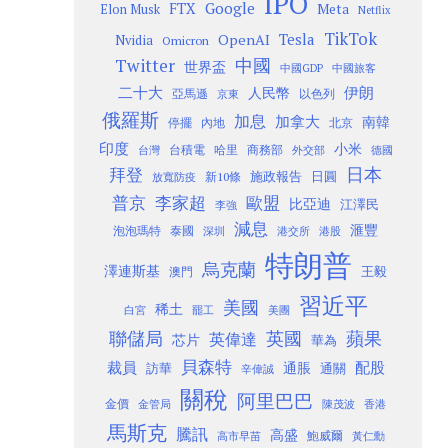
IPO
Google
FTX
Meta
Elon Musk
Netflix
TikTok
Tesla
OpenAI
Nvidia
Omicron
Twitter
中國
世界盃
中國GDP
中國旅客
二十大
伊朗
人民幣
以色列
亞馬遜
京東
俄羅斯
加息
加拿大
南韓
內地
停擺
北京
印度
小米
台灣
台積電
哈里
商務部
外交部
德國
日本
拜登
施政報告
日圓
新10條
放寬防疫
歐盟
普京
李家超
比亞迪
江澤民
李強
減息
滙豐
泡泡瑪特
泰國
深圳
港股
港交所
特朗普
烏克蘭
澤連斯基
澳門
王毅
習近平
美國
稀土
白宮
罷工
美團
聯儲局
蘋果
英國
英偉達
芯片
華為
貝森特
裁員
配股
通脹
訪華
通關
辛偉誠
關稅
阿里巴巴
金價
金管局
香港
陳茂波
馬斯克
騰訊
高盛
高市早苗
鮑威爾
黃仁勳