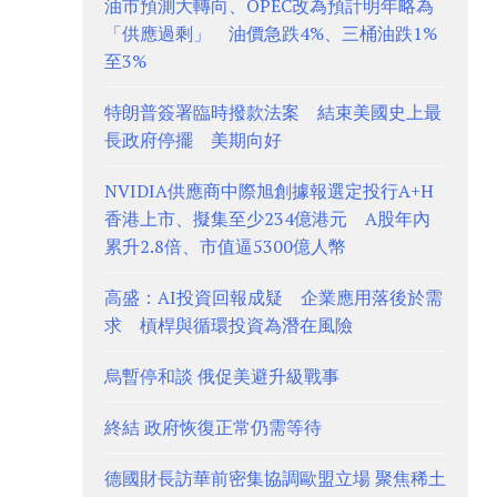
油市預測大轉向、OPEC改為預計明年略為
「供應過剩」 油價急跌4%、三桶油跌1%
至3%
特朗普簽署臨時撥款法案 結束美國史上最
長政府停擺 美期向好
NVIDIA供應商中際旭創據報選定投行A+H
香港上市、擬集至少234億港元 A股年內
累升2.8倍、市值逼5300億人幣
高盛：AI投資回報成疑 企業應用落後於需
求 槓桿與循環投資為潛在風險
烏暫停和談 俄促美避升級戰事
終結 政府恢復正常仍需等待
德國財長訪華前密集協調歐盟立場 聚焦稀土