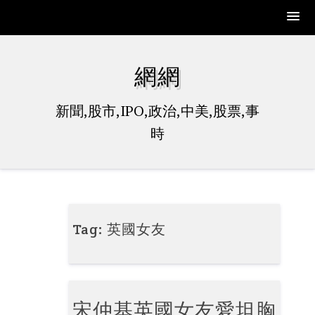
Skip
to
網網
content
新聞,股市,IPO,政治,中美,股票,事
時
Tag:
英國女友
宋仲基英國女友愛坦胸