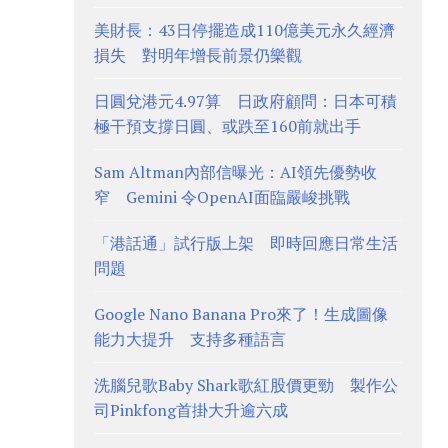
美財長：43日停擺造成110億美元永久經濟
損失 對明年增長前景仍樂觀
日圓兌港元4.97算 日政府顧問：日本可積
極干預支撐日圓、或跌至160前就出手
Sam Altman內部信曝光：AI領先優勢收
窄 Gemini 令OpenAI面臨嚴峻挑戰
「港話通」試行版上架 即時回應日常生活
問題
Google Nano Banana Pro來了！生成圖像
能力大提升 支持多種語言
洗腦兒歌Baby Shark歌紅股價更勁 製作公
司Pinkfong首掛大升逾六成