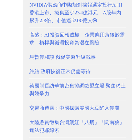
NVIDIA供應商中際旭創據報選定投行A+H
香港上市、擬集至少234億港元 A股年內
累升2.8倍、市值逼5300億人幣
高盛：AI投資回報成疑 企業應用落後於需
求 槓桿與循環投資為潛在風險
烏暫停和談 俄促美避升級戰事
終結 政府恢復正常仍需等待
德國財長訪華前密集協調歐盟立場 聚焦稀土
與競爭力
交易商透露：中國採購美國大豆陷入停滯
大陸懸賞徵集台灣網紅「八炯」「閩南狼」
違法犯罪線索