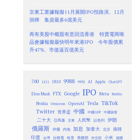
京東工業據報擬11月展開IPO預路演、12月
掛牌 集資最多6億美元
再有美股中概股有意回流香港 特賣電商唯
品會據報擬最快明年來港IPO 今年股價累
升47%、市值逼百億美元
9988
700
1810
AI
Apple
1211
9992
ChatGPT
IPO
Google
FTX
Meta
Elon Musk
Netflix
TikTok
Tesla
OpenAI
Nvidia
Omicron
Twitter
中國
世界盃
中國GDP
中國旅客
二十大
伊朗
人民幣
以色列
亞馬遜
京東
俄羅斯
加息
加拿大
南韓
內地
停擺
北京
印度
小米
台灣
台積電
哈里
商務部
外交部
德國