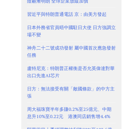
陰霾漸明朗 全球企業放緩加價
習近平與特朗普通電話 京：由美方發起
日本外務省官員晤中國駐日大使 日方強調立
場不變
神舟二十二號成功發射 屬中國首次應急發射
任務
盧特尼克：特朗普正權衡是否允英偉達對華
出口先進AI芯片
日方：無法接受有關「敵國條款」的中方主
張
周大福珠寶半年多賺0.2%至25億元、中期
息升10%至0.22元 港澳同店銷售增4.4%