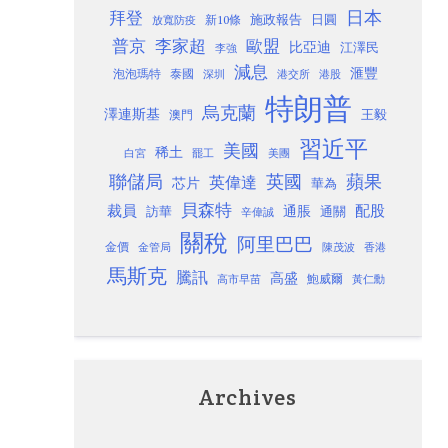
日本
拜登
施政報告
日圓
新10條
放寬防疫
歐盟
普京
李家超
比亞迪
江澤民
李強
減息
滙豐
泡泡瑪特
泰國
深圳
港股
港交所
特朗普
烏克蘭
澤連斯基
澳門
王毅
習近平
美國
稀土
白宮
罷工
美團
聯儲局
蘋果
英國
英偉達
芯片
華為
貝森特
裁員
配股
通脹
訪華
通關
辛偉誠
關稅
阿里巴巴
金價
金管局
香港
陳茂波
馬斯克
騰訊
高盛
高市早苗
鮑威爾
黃仁勳
Archives