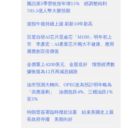
騰訊第3季營收按年增15% 經調整純利
705.5億人幣大勝預期
滬指午後持續上揚 刷新10年新高
百度自研AI芯片昆侖芯「M100」明年初上
市 李彥宏：AI產業芯片獨大不健康、應用
層應創百倍價值
金價重上4200美元、金股造好 憧憬經濟數
據恢復為12月再減息鋪路
油市預測大轉向、OPEC改為預計明年略為
「供應過剩」 油價急跌4%、三桶油跌1%
至3%
特朗普簽署臨時撥款法案 結束美國史上最
長政府停擺 美期向好