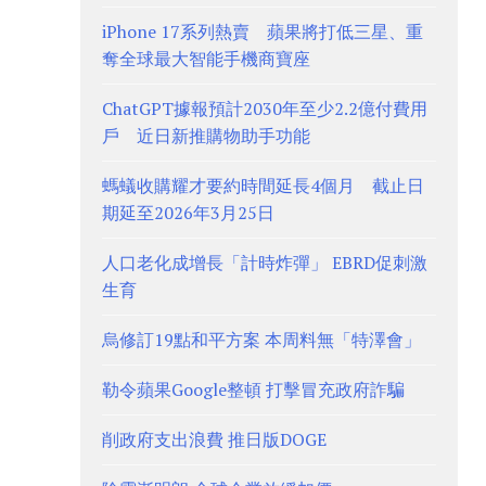
iPhone 17系列熱賣 蘋果將打低三星、重
奪全球最大智能手機商寶座
ChatGPT據報預計2030年至少2.2億付費用
戶 近日新推購物助手功能
螞蟻收購耀才要約時間延長4個月 截止日
期延至2026年3月25日
人口老化成增長「計時炸彈」 EBRD促刺激
生育
烏修訂19點和平方案 本周料無「特澤會」
勒令蘋果Google整頓 打擊冒充政府詐騙
削政府支出浪費 推日版DOGE