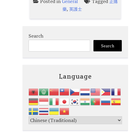
Posted in
Tagged
General
止痛
,
藥
英護士
Search
Search
Language