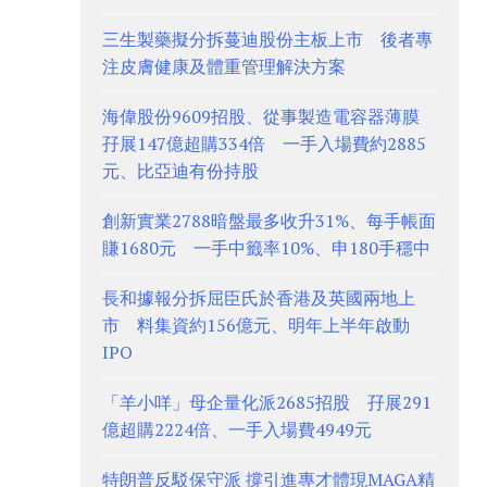
三生製藥擬分拆蔓迪股份主板上市 後者專
注皮膚健康及體重管理解決方案
海偉股份9609招股、從事製造電容器薄膜
孖展147億超購334倍 一手入場費約2885
元、比亞迪有份持股
創新實業2788暗盤最多收升31%、每手帳面
賺1680元 一手中籤率10%、申180手穩中
長和據報分拆屈臣氏於香港及英國兩地上
市 料集資約156億元、明年上半年啟動
IPO
「羊小咩」母企量化派2685招股 孖展291
億超購2224倍、一手入場費4949元
特朗普反駁保守派 撐引進專才體現MAGA精