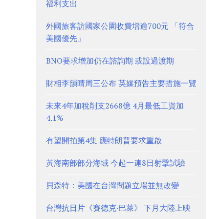
福利支出
外國旅客訪國家公園收費增逾700元 「符合
美國優先」
BNO要求增加仍在諮詢期 或設過渡期
財相李韻晴周三公布 英媒預告主要措施一覽
未來4年加稅削支2668億 4月最低工資加
4.1%
有望開拍第4集 應特朗普要求重啟
黃海南部部分海域 今起一連8日射擊試驗
貝森特：美國在台灣問題立場並無改變
台灣抗日片《賽德克·巴萊》 下月大陸上映