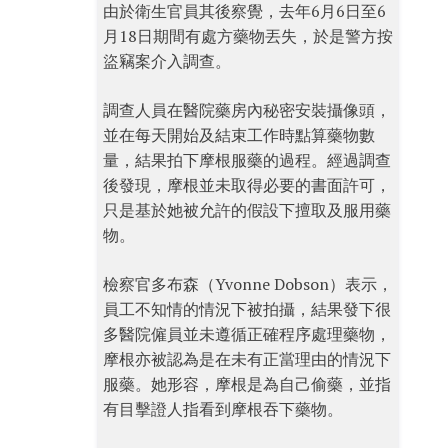
由於衛生官員其後察覺，去年6月6日至6
月18日期間有處方藥物丟失，於是警方按
盜竊案介入調查。
調查人員在醫院藥房內秘密安裝攝像頭，
並在每天開始及結束工作時點算藥物數
量，結果拍下摩根服藥的過程。經過調查
後發現，摩根並未取得必要的書面許可，
只是基於她被允許的假設下擅取及服用藥
物。
檢察官多布森（Yvonne Dobson）表示，
員工不知情的情況下被拍攝，結果發下很
多醫院僱員並未遵循正確程序處理藥物，
摩根亦被認為是在未有正當理由的情況下
服藥。她形容，摩根是為自己偷藥，並指
有目擊證人指看到摩根吞下藥物。