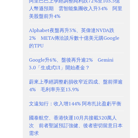
阿里巴巴上季經調整純利跌72%至103.5億
人幣遜預期 雲智能集團收入升34% 阿里
美股盤前升4%
Alphabet夜盤再升3%、英偉達NVDA跌
2% META傳洽談斥數十億美元購Google
的TPU
Google升6%、盤後再升逾2% Gemini
3.0「生成式UI」開始產金？
蔚來上季經調整虧損收窄近四成、盤前彈逾
4% 毛利率升至13.9%
文遠知行：收入增144% 阿布扎比盈虧平衡
國泰航空、香港快運10月共接載320萬人
次 前者聖誕預訂強健、後者密切留意日本
需求