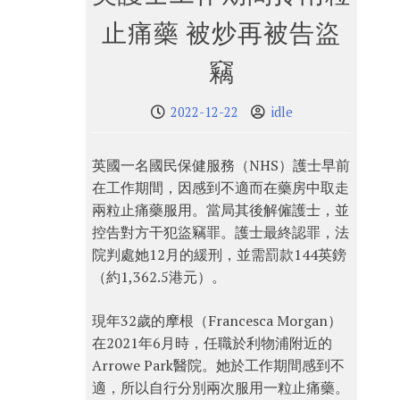
止痛藥 被炒再被告盜
竊
2022-12-22
idle
英國一名國民保健服務（NHS）護士早前
在工作期間，因感到不適而在藥房中取走
兩粒止痛藥服用。當局其後解僱護士，並
控告對方干犯盜竊罪。護士最終認罪，法
院判處她12月的緩刑，並需罰款144英鎊
（約1,362.5港元）。
現年32歲的摩根（Francesca Morgan）
在2021年6月時，任職於利物浦附近的
Arrowe Park醫院。她於工作期間感到不
適，所以自行分別兩次服用一粒止痛藥。