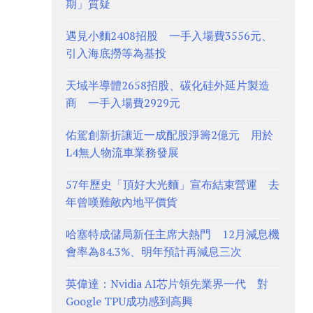
期」質疑
遇見小麵2408招股 一手入場費3556元、
引入海底撈等為基投
天域半導體2658招股、碳化硅外延片製造
商 一手入場費2929元
佑駕創新折讓近一成配股淨籌2億元 用於
L4無人物流車業務發展
57年歷史「頂好大光麵」宣布結束營運 去
年曾嘆難敵內地平價貨
哈塞特成儲局新任主席大熱門 12月減息機
會率為84.3%、明年預計再減息三次
英偉達：Nvidia AI芯片領先業界一代 對
Google TPU成功感到高興