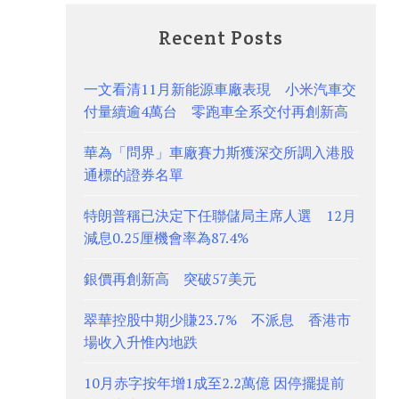
Recent Posts
一文看清11月新能源車廠表現 小米汽車交
付量續逾4萬台 零跑車全系交付再創新高
華為「問界」車廠賽力斯獲深交所調入港股
通標的證券名單
特朗普稱已決定下任聯儲局主席人選 12月
減息0.25厘機會率為87.4%
銀價再創新高 突破57美元
翠華控股中期少賺23.7% 不派息 香港市
場收入升惟內地跌
10月赤字按年增1成至2.2萬億 因停擺提前