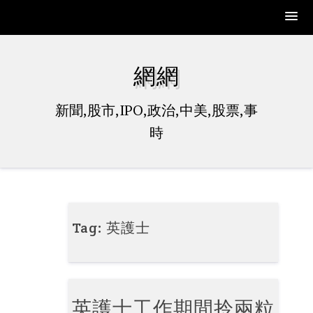
Skip
to
網網
content
新聞,股市,IPO,政治,中美,股票,事
時
Tag:
英護士
英護士工作期間拎兩粒