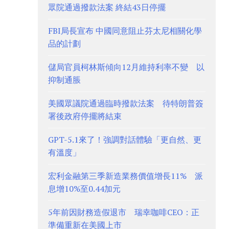
眾院通過撥款法案 終結43日停擺
FBI局長宣布 中國同意阻止芬太尼相關化學
品的計劃
儲局官員柯林斯傾向12月維持利率不變 以
抑制通脹
美國眾議院通過臨時撥款法案 待特朗普簽
署後政府停擺將結束
GPT-5.1來了！強調對話體驗「更自然、更
有溫度」
宏利金融第三季新造業務價值增長11% 派
息增10%至0.44加元
5年前因財務造假退市 瑞幸咖啡CEO：正
準備重新在美國上市