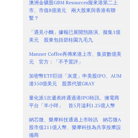
澳洲金礦股GBM Resources擬來港第二上
市、市值8億港元 兩大股東與香港有聯
繫？
「遇見小麵」據報已展開預路演、擬集1億
美元 股東包括碧桂園九毛九
Manner Coffee再傳來港上市、集資數億美
元 官方：「不予置評」
加密幣ETF巨頭「灰度」申美股IPO、AUM
達350億美元 股票代號GRAY
量化派5次遞表終通過港IPO聆訊、擁電商
平台「羊小咩」 首5月溢利1.25億人幣
納芯微、樂摩科技通過上市聆訊 納芯微A
股市值211億人幣、樂摩科技為共享按摩設
備商