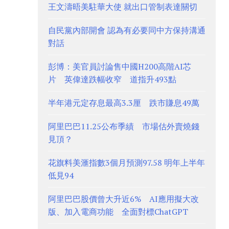
王文濤晤美駐華大使 就出口管制表達關切
自民黨內部開會 認為有必要同中方保持溝通
對話
彭博：美官員討論售中國H200高階AI芯
片 英偉達跌幅收窄 道指升493點
半年港元定存息最高3.3厘 跌市賺息49萬
阿里巴巴11.25公布季績 市場估外賣燒錢
見頂？
花旗料美滙指數3個月預測97.58 明年上半年
低見94
阿里巴巴股價曾大升近6% AI應用擬大改
版、加入電商功能 全面對標ChatGPT