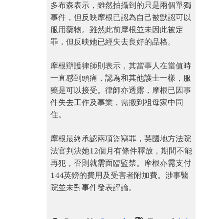
多布森表示，雖然拍攝到的只是兩個單獨
事件，但反映摩根已認為自己被默認可以
服用藥物。雖然此前摩根並未因此被定
罪，但反映她已經失去良好的品格。
摩根辯護律師則表示，其當事人在當值時
一直感到頭痛，認為和其他護士一樣，服
藥是可以接受。律師亦透露，摩根已因事
件失去工作及事業，需搬到祖母家中同
住。
摩根最終承認兩項盜竊罪，英國地方法院
法官判決她12個月有條件釋放，期間不能
再犯，否則就需面臨監禁。摩根亦需支付
144英鎊的費用及受害者附加費。涉事醫
院並未對事件發表評論。