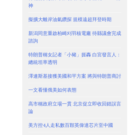
神
擬擴大離岸油氣鑽探 規模遠超拜登時期
新潟同意重啟柏崎刈羽核電廠 待縣議會完成
諮詢
特朗普稱女記者「小豬」捱轟 白宮發言人：
總統坦率透明
澤連斯基接獲美國和平方案 將與特朗普商討
一文看懂俄美如何表態
高市稱政府立場一貫 北京促立即收回錯誤言
論
美方控4人走私數百顆英偉達芯片至中國