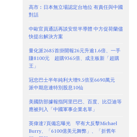
高市︰日本無立場認定台地位 有責任與中國
對話
中歐官員通話再談安世半導體 中方促荷蘭儘
快提出解決方案
量化派2685首掛開報26元升逾1.6倍、一手
賺8100元 超購9365倍、成主板新「超購
王」
冠忠巴士半年純利大增9.5倍至6690萬元
派中期息連特別股息10仙
美國防部據報指阿里巴巴、百度、比亞迪等
應被列入「中國軍事企業名單」
英偉達7頁備忘曝光 罕有大反擊Michael
Burry、「6100億美元舞弊」、「折舊年