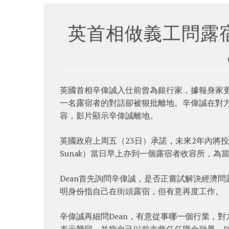
英首相做義工問露
英國首相辛偉誠入仕前曾為銀行家，據報身家
一名露宿者的對話卻被狠批離地。辛偉誠在對
容，影片顯示辛偉誠離地。
英國政府上周五（23日）承諾，未來2年內將投資6
Sunak）當日早上亦到一個露宿者收容所，為
Dean首先詢問辛偉誠，是否正嘗試解決經濟問
明身份指自己在街頭露宿，但有意再度工作。
辛偉誠再細問Dean，有意從事哪一個行業，
表示贊同，並指自己以前亦曾任任職金融界。D