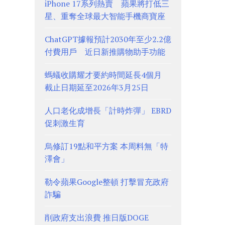
iPhone 17系列熱賣 蘋果將打低三
星、重奪全球最大智能手機商寶座
ChatGPT據報預計2030年至少2.2億
付費用戶 近日新推購物助手功能
螞蟻收購耀才要約時間延長4個月
截止日期延至2026年3月25日
人口老化成增長「計時炸彈」 EBRD
促刺激生育
烏修訂19點和平方案 本周料無「特
澤會」
勒令蘋果Google整頓 打擊冒充政府
詐騙
削政府支出浪費 推日版DOGE