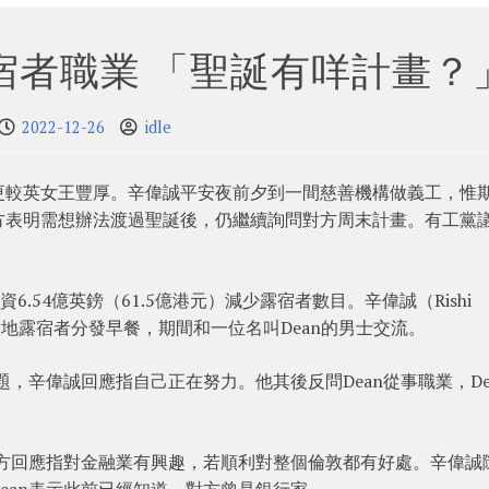
宿者職業 「聖誕有咩計畫？
2022-12-26
idle
更較英女王豐厚。辛偉誠平安夜前夕到一間慈善機構做義工，惟
方表明需想辦法渡過聖誕後，仍繼續詢問對方周末計畫。有工黨
.54億英鎊（61.5億港元）減少露宿者數目。辛偉誠（Rishi
當地露宿者分發早餐，期間和一位名叫Dean的男士交流。
題，辛偉誠回應指自己正在努力。他其後反問Dean從事職業，De
對方回應指對金融業有興趣，若順利對整個倫敦都有好處。辛偉誠
ean表示此前已經知道，對方曾是銀行家。