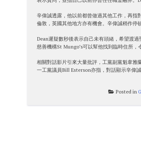
辛偉誠透露，他以前都曾做過其他工作，再指
倫敦，英國其他地方亦有機會。辛偉誠稍作停頓
Dean遲疑數秒後表示自己未有頭緒，希望渡過
慈善機構St Mungo’s可以幫他找到臨時住所
相關對話影片引來大量批評，工黨副黨魁韋雅蘭（Ang
一工黨議員Bill Esterson亦指，對話顯示辛偉誠離
Posted in
G