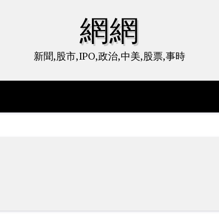
網網
新聞,股市,IPO,政治,中美,股票,事時