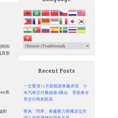
」
期間和
議員形
Recent Posts
一文看清11月新能源車廠表現 小
an表
米汽車交付量續逾4萬台 零跑車全
系交付再創新高
華為「問界」車廠賽力斯獲深交所
隨即
調入港股通標的證券名單