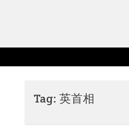
Skip
to
content
Tag:
英首相