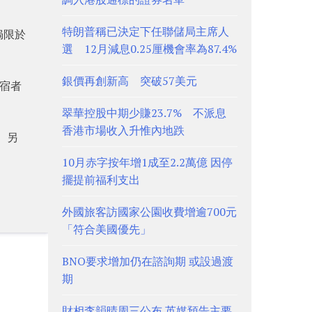
特朗普稱已決定下任聯儲局主席人
侷限於
選 12月減息0.25厘機會率為87.4%
銀價再創新高 突破57美元
露宿者
翠華控股中期少賺23.7% 不派息
香港市場收入升惟內地跌
）。另
10月赤字按年增1成至2.2萬億 因停
擺提前福利支出
外國旅客訪國家公園收費增逾700元
「符合美國優先」
BNO要求增加仍在諮詢期 或設過渡
期
財相李韻晴周三公布 英媒預告主要