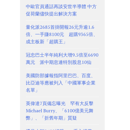
中歐官員通話再談安世半導體 中方
促荷蘭儘快提出解決方案
量化派2685首掛開報26元升逾1.6
倍、一手賺8100元 超購9365倍、
成主板新「超購王」
冠忠巴士半年純利大增9.5倍至6690
萬元 派中期息連特別股息10仙
美國防部據報指阿里巴巴、百度、
比亞迪等應被列入「中國軍事企業
名單」
英偉達7頁備忘曝光 罕有大反擊
Michael Burry、「6100億美元舞
弊」、「折舊年期」質疑