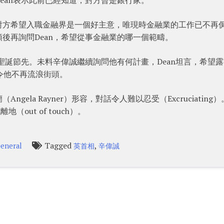
對方希望入職金融界是一個好主意，唯現時金融業的工作已不再
後再詢問Dean，希望從事金融業的哪一個範疇。
聖誕節先。未料辛偉誠繼續詢問他有何計畫，Dean坦言，希望
，令他不再流浪街頭。
ela Rayner）形容，對話令人難以忍受（Excruciating
地（out of touch）。
Tagged
,
eneral
英首相
辛偉誠