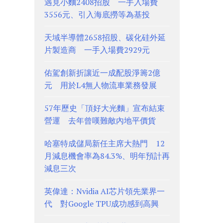
遇見小麵2408招股 一手入場費
3556元、引入海底撈等為基投
天域半導體2658招股、碳化硅外延
片製造商 一手入場費2929元
佑駕創新折讓近一成配股淨籌2億
元 用於L4無人物流車業務發展
57年歷史「頂好大光麵」宣布結束
營運 去年曾嘆難敵內地平價貨
哈塞特成儲局新任主席大熱門 12
月減息機會率為84.3%、明年預計再
減息三次
英偉達：Nvidia AI芯片領先業界一
代 對Google TPU成功感到高興