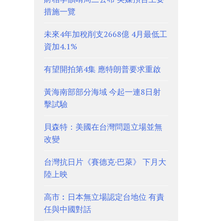
措施一覽
未來4年加稅削支2668億 4月最低工
資加4.1%
有望開拍第4集 應特朗普要求重啟
黃海南部部分海域 今起一連8日射
擊試驗
貝森特：美國在台灣問題立場並無
改變
台灣抗日片《賽德克·巴萊》 下月大
陸上映
高市︰日本無立場認定台地位 有責
任與中國對話