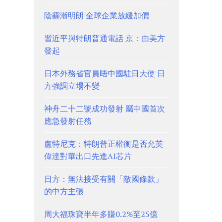
陰霾漸明朗 全球企業放緩加價
習近平與特朗普通電話 京：由美方
發起
日本外務省官員晤中國駐日大使 日
方強調立場不變
神舟二十二號成功發射 屬中國首次
應急發射任務
盧特尼克：特朗普正權衡是否允英
偉達對華出口先進AI芯片
日方：無法接受有關「敵國條款」
的中方主張
周大福珠寶半年多賺0.2%至25億