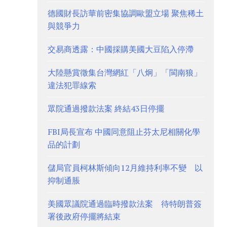
德國財長訪華前密集協調歐盟立場 聚焦稀土
與競爭力
交易商透露：中國採購美國大豆陷入停滯
大陸懸賞徵集台灣網紅「八炯」「閩南狼」
違法犯罪線索
眾院通過撥款法案 終結43日停擺
FBI局長宣布 中國同意阻止芬太尼相關化學
品的計劃
儲局官員柯林斯傾向12月維持利率不變 以
抑制通脹
美國眾議院通過臨時撥款法案 待特朗普簽
署後政府停擺將結束