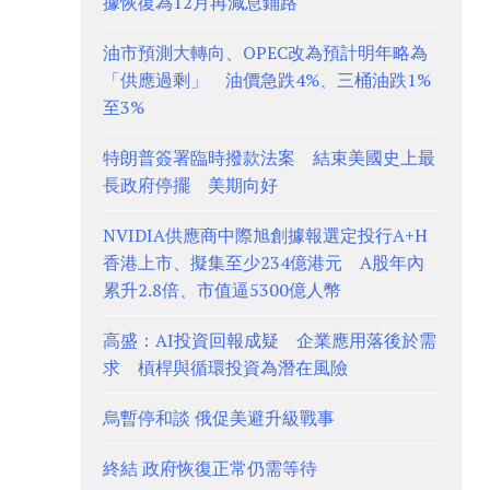
據恢復為12月再減息鋪路
油市預測大轉向、OPEC改為預計明年略為
「供應過剩」 油價急跌4%、三桶油跌1%
至3%
特朗普簽署臨時撥款法案 結束美國史上最
長政府停擺 美期向好
NVIDIA供應商中際旭創據報選定投行A+H
香港上市、擬集至少234億港元 A股年內
累升2.8倍、市值逼5300億人幣
高盛：AI投資回報成疑 企業應用落後於需
求 槓桿與循環投資為潛在風險
烏暫停和談 俄促美避升級戰事
終結 政府恢復正常仍需等待