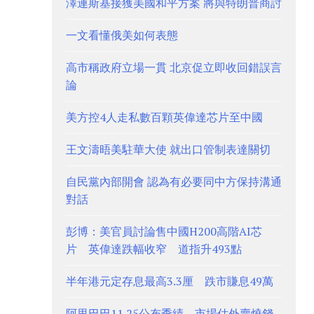
澤連斯基接獲美國和平方案 將與特朗普商討
一文看懂俄美如何表態
高市稱政府立場一貫 北京促立即收回錯誤言
論
美方控4人走私數百顆英偉達芯片至中國
王文濤晤美駐華大使 就出口管制表達關切
自民黨內部開會 認為有必要同中方保持溝通
對話
彭博：美官員討論售中國H200高階AI芯
片 英偉達跌幅收窄 道指升493點
半年港元定存息最高3.3厘 跌市賺息49萬
阿里巴巴11.25公布季績 市場估外賣燒錢