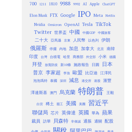
9988
700
1810
AI
Apple
1211
9992
ChatGPT
IPO
Google
FTX
Meta
Elon Musk
Netflix
TikTok
Tesla
OpenAI
Nvidia
Omicron
Twitter
中國
世界盃
中國GDP
中國旅客
二十大
伊朗
人民幣
以色列
亞馬遜
京東
俄羅斯
加息
加拿大
南韓
內地
停擺
北京
印度
小米
台灣
台積電
哈里
商務部
外交部
德國
日本
拜登
施政報告
日圓
新10條
放寬防疫
歐盟
普京
李家超
比亞迪
江澤民
李強
減息
滙豐
泡泡瑪特
泰國
深圳
港股
港交所
特朗普
烏克蘭
澤連斯基
澳門
王毅
習近平
美國
稀土
白宮
罷工
美團
聯儲局
蘋果
英國
英偉達
芯片
華為
貝森特
裁員
配股
通脹
訪華
通關
辛偉誠
關稅
阿里巴巴
金價
金管局
香港
陳茂波