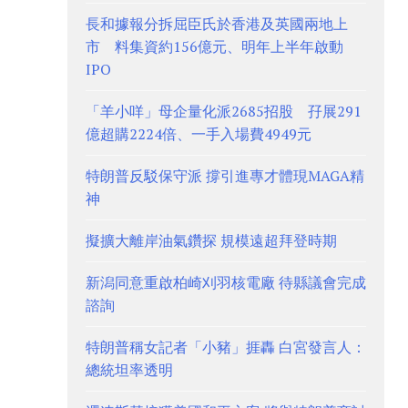
長和據報分拆屈臣氏於香港及英國兩地上
市 料集資約156億元、明年上半年啟動
IPO
「羊小咩」母企量化派2685招股 孖展291
億超購2224倍、一手入場費4949元
特朗普反駁保守派 撐引進專才體現MAGA精
神
擬擴大離岸油氣鑽探 規模遠超拜登時期
新潟同意重啟柏崎刈羽核電廠 待縣議會完成
諮詢
特朗普稱女記者「小豬」捱轟 白宮發言人：
總統坦率透明