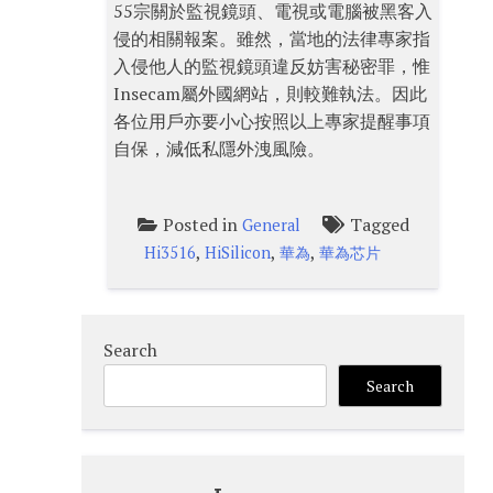
55宗關於監視鏡頭、電視或電腦被黑客入
侵的相關報案。雖然，當地的法律專家指
入侵他人的監視鏡頭違反妨害秘密罪，惟
Insecam屬外國網站，則較難執法。因此
各位用戶亦要小心按照以上專家提醒事項
自保，減低私隱外洩風險。
Posted in
Tagged
General
,
,
,
Hi3516
HiSilicon
華為
華為芯片
Search
Search