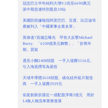
冠忠巴士半年純利大增9.5倍至6690萬元
派中期息連特別股息10仙
美國防部據報指阿里巴巴、百度、比亞迪等
應被列入「中國軍事企業名單」
英偉達7頁備忘曝光 罕有大反擊Michael
Burry、「6100億美元舞弊」、「折舊年
期」質疑
遇見小麵2408招股 一手入場費3556元、
引入海底撈等為基投
天域半導體2658招股、碳化硅外延片製造
商 一手入場費2929元
佑駕創新折讓近一成配股淨籌2億元 用於
L4無人物流車業務發展