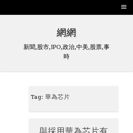
Skip
to
網網
content
新聞,股市,IPO,政治,中美,股票,事
時
Tag:
華為芯片
與採用華為芯片有