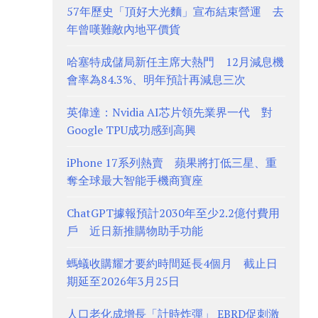
57年歷史「頂好大光麵」宣布結束營運 去
年曾嘆難敵內地平價貨
哈塞特成儲局新任主席大熱門 12月減息機
會率為84.3%、明年預計再減息三次
英偉達：Nvidia AI芯片領先業界一代 對
Google TPU成功感到高興
iPhone 17系列熱賣 蘋果將打低三星、重
奪全球最大智能手機商寶座
ChatGPT據報預計2030年至少2.2億付費用
戶 近日新推購物助手功能
螞蟻收購耀才要約時間延長4個月 截止日
期延至2026年3月25日
人口老化成增長「計時炸彈」 EBRD促刺激