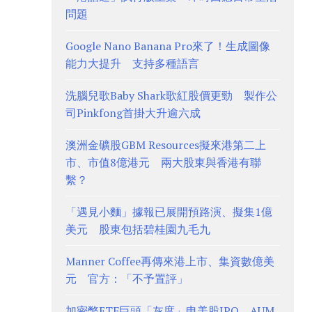
問題
Google Nano Banana Pro來了！生成圖像
能力大提升 支持多種語言
洗腦兒歌Baby Shark歌紅股價更勁 製作公
司Pinkfong首掛大升逾六成
澳洲金礦股GBM Resources擬來港第二上
市、市值8億港元 兩大股東與香港有聯
繫？
「遇見小麵」據報已展開預路演、擬集1億
美元 股東包括碧桂園九毛九
Manner Coffee再傳來港上市、集資數億美
元 官方：「不予置評」
加密幣ETF巨頭「灰度」申美股IPO、AUM