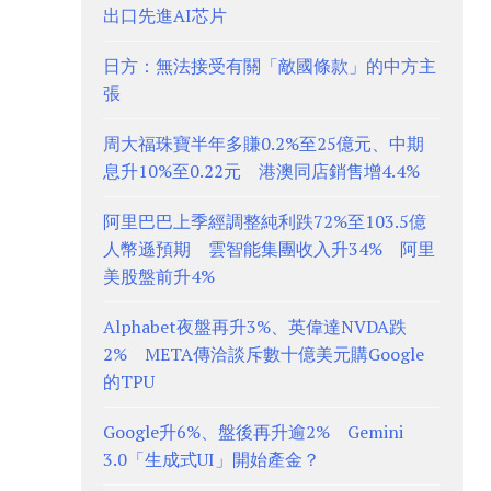
出口先進AI芯片
日方：無法接受有關「敵國條款」的中方主
張
周大福珠寶半年多賺0.2%至25億元、中期
息升10%至0.22元 港澳同店銷售增4.4%
阿里巴巴上季經調整純利跌72%至103.5億
人幣遜預期 雲智能集團收入升34% 阿里
美股盤前升4%
Alphabet夜盤再升3%、英偉達NVDA跌
2% META傳洽談斥數十億美元購Google
的TPU
Google升6%、盤後再升逾2% Gemini
3.0「生成式UI」開始產金？