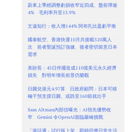
蔚來上季經調整虧損收窄近四成、盤前彈逾
4% 毛利率升至13.9%
文遠知行：收入增144% 阿布扎比盈虧平衡
國泰航空、香港快運10月共接載320萬人
次 前者聖誕預訂強健、後者密切留意日本
需求
美財長：43日停擺造成110億美元永久經濟
損失 對明年增長前景仍樂觀
日圓兌港元4.97算 日政府顧問：日本可積
極干預支撐日圓、或跌至160前就出手
Sam Altman內部信曝光：AI領先優勢收
窄 Gemini 令OpenAI面臨嚴峻挑戰
「港話通」試行版上架 即時回應日常生活