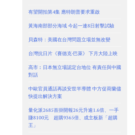
有望開拍第4集 應特朗普要求重啟
黃海南部部分海域 今起一連8日射擊試驗
貝森特：美國在台灣問題立場並無改變
台灣抗日片《賽德克·巴萊》 下月大陸上映
高市︰日本無立場認定台地位 有責任與中國
對話
中歐官員通話再談安世半導體 中方促荷蘭儘
快提出解決方案
量化派2685首掛開報26元升逾1.6倍、一手
賺8100元 超購9365倍、成主板新「超購
王」