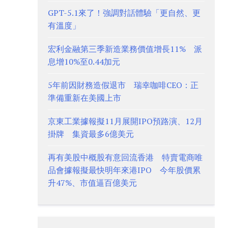
GPT-5.1來了！強調對話體驗「更自然、更
有溫度」
宏利金融第三季新造業務價值增長11% 派
息增10%至0.44加元
5年前因財務造假退市 瑞幸咖啡CEO：正
準備重新在美國上市
京東工業據報擬11月展開IPO預路演、12月
掛牌 集資最多6億美元
再有美股中概股有意回流香港 特賣電商唯
品會據報擬最快明年來港IPO 今年股價累
升47%、市值逼百億美元