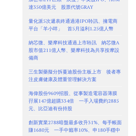
達350億美元 股票代號GRAY
量化派5次遞表終通過港IPO聆訊、擁電商
平台「羊小咩」 首5月溢利1.25億人幣
納芯微、樂摩科技通過上市聆訊 納芯微A
股市值211億人幣、樂摩科技為共享按摩設
備商
三生製藥擬分拆蔓迪股份主板上市 後者專
注皮膚健康及體重管理解決方案
海偉股份9609招股、從事製造電容器薄膜
孖展147億超購334倍 一手入場費約2885
元、比亞迪有份持股
創新實業2788暗盤最多收升31%、每手帳面
賺1680元 一手中籤率10%、申180手穩中