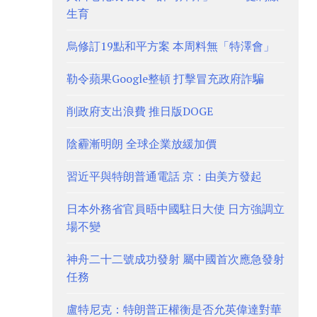
生育
烏修訂19點和平方案 本周料無「特澤會」
勒令蘋果Google整頓 打擊冒充政府詐騙
削政府支出浪費 推日版DOGE
陰霾漸明朗 全球企業放緩加價
習近平與特朗普通電話 京：由美方發起
日本外務省官員晤中國駐日大使 日方強調立
場不變
神舟二十二號成功發射 屬中國首次應急發射
任務
盧特尼克：特朗普正權衡是否允英偉達對華