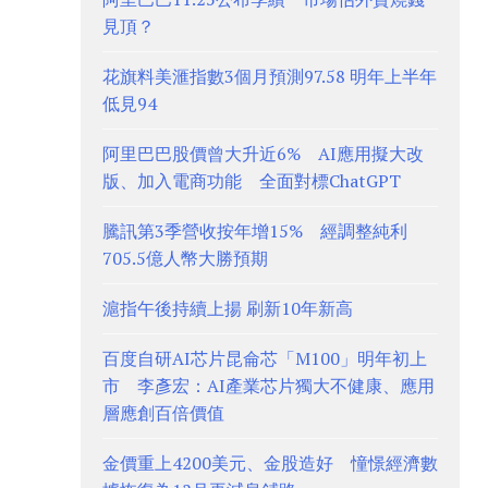
見頂？
花旗料美滙指數3個月預測97.58 明年上半年
低見94
阿里巴巴股價曾大升近6% AI應用擬大改
版、加入電商功能 全面對標ChatGPT
騰訊第3季營收按年增15% 經調整純利
705.5億人幣大勝預期
滬指午後持續上揚 刷新10年新高
百度自研AI芯片昆侖芯「M100」明年初上
市 李彥宏：AI產業芯片獨大不健康、應用
層應創百倍價值
金價重上4200美元、金股造好 憧憬經濟數