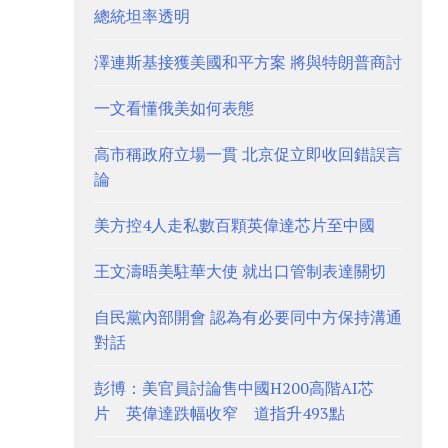
總統坦率透明
澤連斯基接獲美國和平方案 將與特朗普商討
一文看懂俄美如何表態
高市稱政府立場一貫 北京促立即收回錯誤言
論
美方控4人走私數百顆英偉達芯片至中國
王文濤晤美駐華大使 就出口管制表達關切
自民黨內部開會 認為有必要同中方保持溝通
對話
彭博：美官員討論售中國H200高階AI芯
片 英偉達跌幅收窄 道指升493點