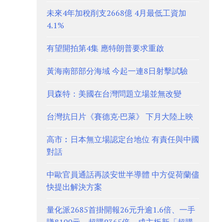
未來4年加稅削支2668億 4月最低工資加
4.1%
有望開拍第4集 應特朗普要求重啟
黃海南部部分海域 今起一連8日射擊試驗
貝森特：美國在台灣問題立場並無改變
台灣抗日片《賽德克·巴萊》 下月大陸上映
高市︰日本無立場認定台地位 有責任與中國
對話
中歐官員通話再談安世半導體 中方促荷蘭儘
快提出解決方案
量化派2685首掛開報26元升逾1.6倍、一手