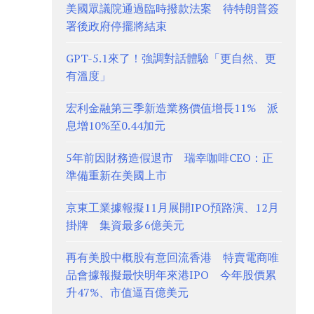
美國眾議院通過臨時撥款法案 待特朗普簽
署後政府停擺將結束
GPT-5.1來了！強調對話體驗「更自然、更
有溫度」
宏利金融第三季新造業務價值增長11% 派
息增10%至0.44加元
5年前因財務造假退市 瑞幸咖啡CEO：正
準備重新在美國上市
京東工業據報擬11月展開IPO預路演、12月
掛牌 集資最多6億美元
再有美股中概股有意回流香港 特賣電商唯
品會據報擬最快明年來港IPO 今年股價累
升47%、市值逼百億美元