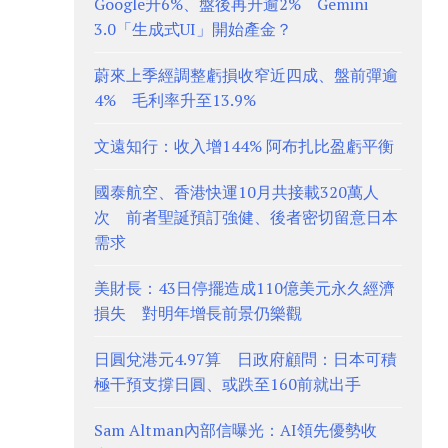
Google升6%、盤後再升逾2% Gemini
3.0「生成式UI」開始產金？
蔚來上季經調整虧損收窄近四成、盤前彈逾
4% 毛利率升至13.9%
文遠知行：收入增144% 阿布扎比盈虧平衡
國泰航空、香港快運10月共接載320萬人
次 前者聖誕預訂強健、後者密切留意日本
需求
美財長：43日停擺造成110億美元永久經濟
損失 對明年增長前景仍樂觀
日圓兌港元4.97算 日政府顧問：日本可積
極干預支撐日圓、或跌至160前就出手
Sam Altman內部信曝光：AI領先優勢收