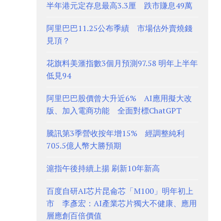
半年港元定存息最高3.3厘 跌市賺息49萬
阿里巴巴11.25公布季績 市場估外賣燒錢
見頂？
花旗料美滙指數3個月預測97.58 明年上半年
低見94
阿里巴巴股價曾大升近6% AI應用擬大改
版、加入電商功能 全面對標ChatGPT
騰訊第3季營收按年增15% 經調整純利
705.5億人幣大勝預期
滬指午後持續上揚 刷新10年新高
百度自研AI芯片昆侖芯「M100」明年初上
市 李彥宏：AI產業芯片獨大不健康、應用
層應創百倍價值