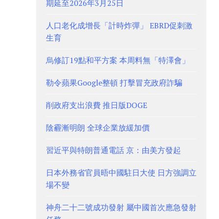
期延至2026年3月25日
人口老化成增長「計時炸彈」 EBRD促刺激
生育
烏修訂19點和平方案 本周料無「特澤會」
勒令蘋果Google整頓 打擊冒充政府詐騙
削政府支出浪費 推日版DOGE
陰霾漸明朗 全球企業放緩加價
習近平與特朗普通電話 京：由美方發起
日本外務省官員晤中國駐日大使 日方強調立
場不變
神舟二十二號成功發射 屬中國首次應急發射