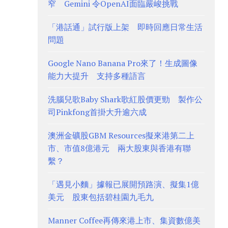
窄 Gemini 令OpenAI面臨嚴峻挑戰
「港話通」試行版上架 即時回應日常生活
問題
Google Nano Banana Pro來了！生成圖像
能力大提升 支持多種語言
洗腦兒歌Baby Shark歌紅股價更勁 製作公
司Pinkfong首掛大升逾六成
澳洲金礦股GBM Resources擬來港第二上
市、市值8億港元 兩大股東與香港有聯
繫？
「遇見小麵」據報已展開預路演、擬集1億
美元 股東包括碧桂園九毛九
Manner Coffee再傳來港上市、集資數億美