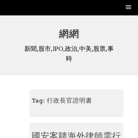
Skip
to
網網
content
新聞,股市,IPO,政治,中美,股票,事
時
Tag:
行政長官證明書
國安案聘海外律師需行