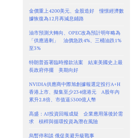
金價重上4200美元、金股造好 憧憬經濟數
據恢復為12月再減息鋪路
油市預測大轉向、OPEC改為預計明年略為
「供應過剩」 油價急跌4%、三桶油跌1%
至3%
特朗普簽署臨時撥款法案 結束美國史上最
長政府停擺 美期向好
NVIDIA供應商中際旭創據報選定投行A+H
香港上市、擬集至少234億港元 A股年內
累升2.8倍、市值逼5300億人幣
高盛：AI投資回報成疑 企業應用落後於需
求 槓桿與循環投資為潛在風險
烏暫停和談 俄促美避升級戰事