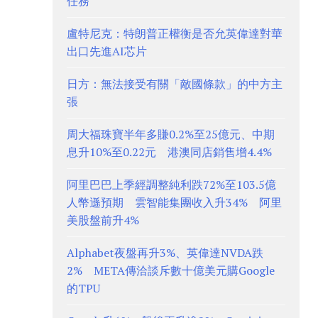
任務
盧特尼克：特朗普正權衡是否允英偉達對華
出口先進AI芯片
日方：無法接受有關「敵國條款」的中方主
張
周大福珠寶半年多賺0.2%至25億元、中期
息升10%至0.22元 港澳同店銷售增4.4%
阿里巴巴上季經調整純利跌72%至103.5億
人幣遜預期 雲智能集團收入升34% 阿里
美股盤前升4%
Alphabet夜盤再升3%、英偉達NVDA跌
2% META傳洽談斥數十億美元購Google
的TPU