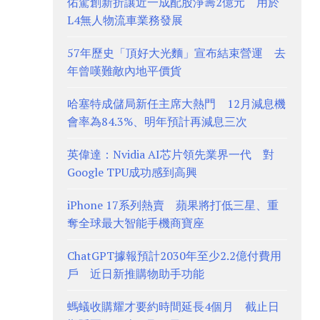
佑駕創新折讓近一成配股淨籌2億元 用於
L4無人物流車業務發展
57年歷史「頂好大光麵」宣布結束營運 去
年曾嘆難敵內地平價貨
哈塞特成儲局新任主席大熱門 12月減息機
會率為84.3%、明年預計再減息三次
英偉達：Nvidia AI芯片領先業界一代 對
Google TPU成功感到高興
iPhone 17系列熱賣 蘋果將打低三星、重
奪全球最大智能手機商寶座
ChatGPT據報預計2030年至少2.2億付費用
戶 近日新推購物助手功能
螞蟻收購耀才要約時間延長4個月 截止日