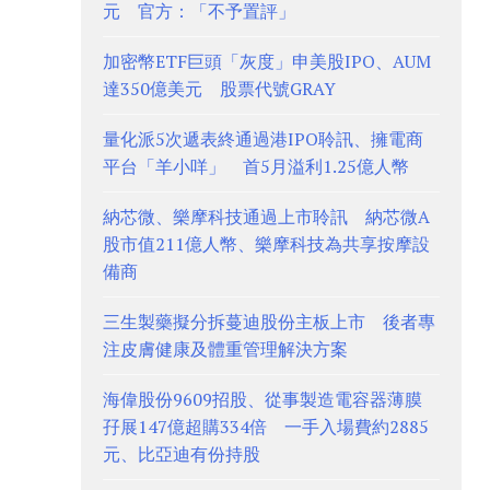
元 官方：「不予置評」
加密幣ETF巨頭「灰度」申美股IPO、AUM
達350億美元 股票代號GRAY
量化派5次遞表終通過港IPO聆訊、擁電商
平台「羊小咩」 首5月溢利1.25億人幣
納芯微、樂摩科技通過上市聆訊 納芯微A
股市值211億人幣、樂摩科技為共享按摩設
備商
三生製藥擬分拆蔓迪股份主板上市 後者專
注皮膚健康及體重管理解決方案
海偉股份9609招股、從事製造電容器薄膜
孖展147億超購334倍 一手入場費約2885
元、比亞迪有份持股