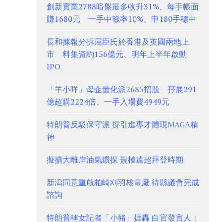
創新實業2788暗盤最多收升31%、每手帳面
賺1680元 一手中籤率10%、申180手穩中
長和據報分拆屈臣氏於香港及英國兩地上
市 料集資約156億元、明年上半年啟動
IPO
「羊小咩」母企量化派2685招股 孖展291
億超購2224倍、一手入場費4949元
特朗普反駁保守派 撐引進專才體現MAGA精
神
擬擴大離岸油氣鑽探 規模遠超拜登時期
新潟同意重啟柏崎刈羽核電廠 待縣議會完成
諮詢
特朗普稱女記者「小豬」捱轟 白宮發言人：