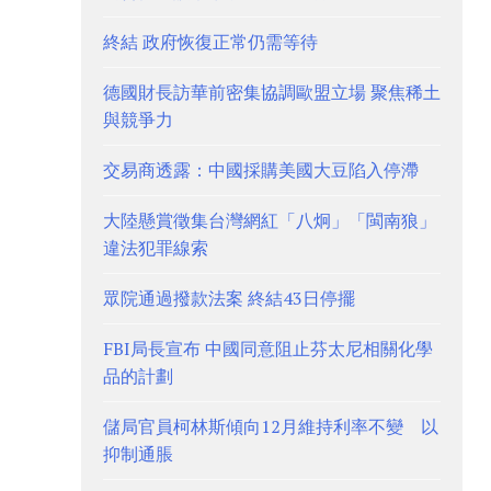
終結 政府恢復正常仍需等待
德國財長訪華前密集協調歐盟立場 聚焦稀土
與競爭力
交易商透露：中國採購美國大豆陷入停滯
大陸懸賞徵集台灣網紅「八炯」「閩南狼」
違法犯罪線索
眾院通過撥款法案 終結43日停擺
FBI局長宣布 中國同意阻止芬太尼相關化學
品的計劃
儲局官員柯林斯傾向12月維持利率不變 以
抑制通脹