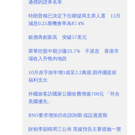
通標的證券名單
特朗普稱已決定下任聯儲局主席人選 12月
減息0.25厘機會率為87.4%
銀價再創新高 突破57美元
翠華控股中期少賺23.7% 不派息 香港市
場收入升惟內地跌
10月赤字按年增1成至2.2萬億 因停擺提前
福利支出
外國旅客訪國家公園收費增逾700元 「符合
美國優先」
BNO要求增加仍在諮詢期 或設過渡期
財相李韻晴周三公布 英媒預告主要措施一覽