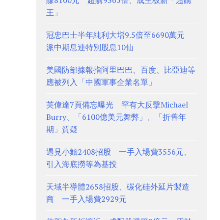
賺8100元 超購9365倍、成主板新「超購
王」
冠忠巴士半年純利大增9.5倍至6690萬元
派中期息連特別股息10仙
美國防部據報指阿里巴巴、百度、比亞迪等
應被列入「中國軍事企業名單」
英偉達7頁備忘曝光 罕有大反擊Michael
Burry、「6100億美元舞弊」、「折舊年
期」質疑
遇見小麵2408招股 一手入場費3556元、
引入海底撈等為基投
天域半導體2658招股、碳化硅外延片製造
商 一手入場費2929元