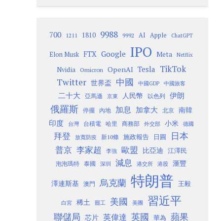
9988
700
1810
AI
Apple
1211
9992
ChatGPT
IPO
Google
FTX
Meta
Elon Musk
Netflix
TikTok
Tesla
OpenAI
Nvidia
Omicron
Twitter
中國
世界盃
中國GDP
中國旅客
二十大
伊朗
人民幣
以色列
亞馬遜
京東
俄羅斯
加息
加拿大
南韓
內地
停擺
北京
印度
小米
台灣
台積電
哈里
商務部
外交部
德國
日本
拜登
施政報告
日圓
新10條
放寬防疫
歐盟
普京
李家超
比亞迪
江澤民
李強
減息
滙豐
泡泡瑪特
泰國
深圳
港股
港交所
特朗普
烏克蘭
澤連斯基
澳門
王毅
習近平
美國
稀土
白宮
罷工
美團
聯儲局
蘋果
英國
英偉達
芯片
華為