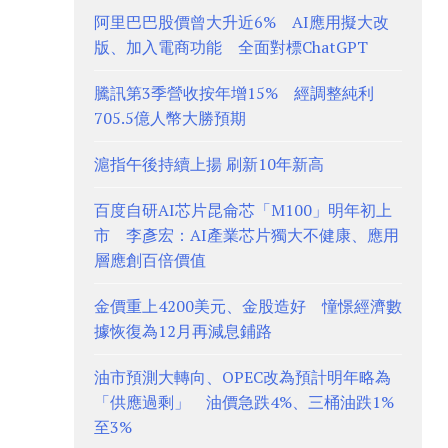
阿里巴巴股價曾大升近6% AI應用擬大改
版、加入電商功能 全面對標ChatGPT
騰訊第3季營收按年增15% 經調整純利
705.5億人幣大勝預期
滬指午後持續上揚 刷新10年新高
百度自研AI芯片昆侖芯「M100」明年初上
市 李彥宏：AI產業芯片獨大不健康、應用
層應創百倍價值
金價重上4200美元、金股造好 憧憬經濟數
據恢復為12月再減息鋪路
油市預測大轉向、OPEC改為預計明年略為
「供應過剩」 油價急跌4%、三桶油跌1%
至3%