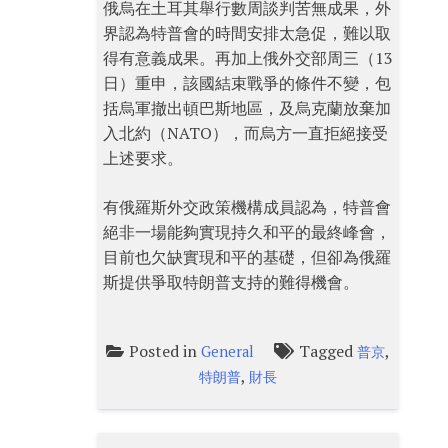
俄烏在土耳其舉行數周談判苦無成果，外
界認為特普會的時間安排太急促，難以取
得有意義成果。再加上俄外交部周三（13
日）重申，該國結束戰爭的條件不變，包
括烏軍撤出頓巴斯地區，及烏克蘭放棄加
入北約（NATO），而烏方一直拒絕接受
上述要求。
有俄羅斯外交政策機構成員認為，特普會
絕非一場能夠實現持久和平的最終峰會，
目前也欠缺實現和平的基礎，但卻為俄羅
斯提供爭取特朗普支持的難得機會。
Posted in
Tagged
,
General
普京
,
特朗普
財長