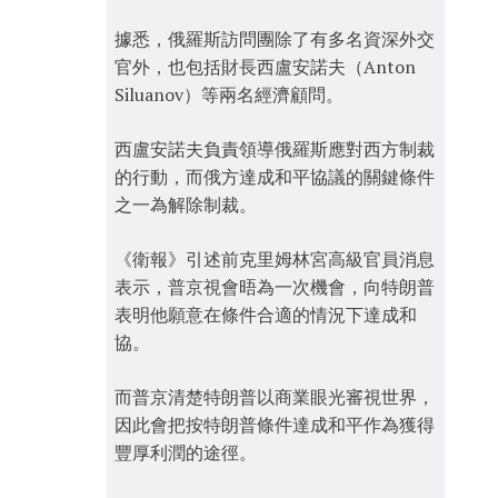
據悉，俄羅斯訪問團除了有多名資深外交
官外，也包括財長西盧安諾夫（Anton
Siluanov）等兩名經濟顧問。
西盧安諾夫負責領導俄羅斯應對西方制裁
的行動，而俄方達成和平協議的關鍵條件
之一為解除制裁。
《衛報》引述前克里姆林宮高級官員消息
表示，普京視會晤為一次機會，向特朗普
表明他願意在條件合適的情況下達成和
協。
而普京清楚特朗普以商業眼光審視世界，
因此會把按特朗普條件達成和平作為獲得
豐厚利潤的途徑。