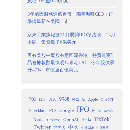
息增10%至0.44加元
5年前因財務造假退市 瑞幸咖啡CEO：正
準備重新在美國上市
京東工業據報擬11月展開IPO預路演、12月
掛牌 集資最多6億美元
再有美股中概股有意回流香港 特賣電商唯
品會據報擬最快明年來港IPO 今年股價累
升47%、市值逼百億美元
9988
700
1810
AI
Apple
1211
9992
ChatGPT
IPO
Google
FTX
Meta
Elon Musk
Netflix
TikTok
Tesla
OpenAI
Nvidia
Omicron
Twitter
中國
世界盃
中國GDP
中國旅客