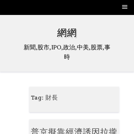
Skip
to
網網
content
新聞,股市,IPO,政治,中美,股票,事
時
Tag:
財長
普京擬靠經濟誘因拉攏