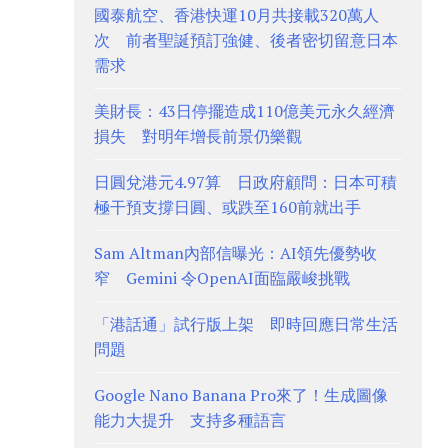
國泰航空、香港快運10月共接載320萬人
次 前者聖誕預訂強健、後者密切留意日本
需求
美財長：43日停擺造成110億美元永久經濟
損失 對明年增長前景仍樂觀
日圓兌港元4.97算 日政府顧問：日本可積
極干預支撐日圓、或跌至160前就出手
Sam Altman內部信曝光：AI領先優勢收
窄 Gemini 令OpenAI面臨嚴峻挑戰
「港話通」試行版上架 即時回應日常生活
問題
Google Nano Banana Pro來了！生成圖像
能力大提升 支持多種語言