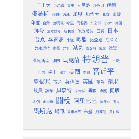
二十大
伊朗
人民幣
以色列
亞馬遜
京東
俄羅斯
加息
加拿大
南韓
內地
停擺
北京
印度
小米
台灣
台積電
哈里
商務部
外交部
德國
日本
拜登
施政報告
日圓
新10條
放寬防疫
歐盟
普京
李家超
比亞迪
江澤民
李強
減息
滙豐
泡泡瑪特
泰國
深圳
港股
港交所
特朗普
烏克蘭
澤連斯基
澳門
王毅
習近平
美國
稀土
白宮
罷工
美團
聯儲局
蘋果
英國
英偉達
芯片
華為
貝森特
裁員
配股
通脹
訪華
通關
辛偉誠
關稅
阿里巴巴
金價
金管局
香港
陳茂波
馬斯克
騰訊
高盛
高市早苗
鮑威爾
黃仁勳