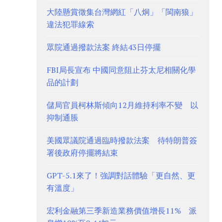
大陸懸賞徵集台灣網紅「八炯」「閩南狼」
違法犯罪線索
眾院通過撥款法案 終結43日停擺
FBI局長宣布 中國同意阻止芬太尼相關化學
品的計劃
儲局官員柯林斯傾向12月維持利率不變 以
抑制通脹
美國眾議院通過臨時撥款法案 待特朗普簽
署後政府停擺將結束
GPT-5.1來了！強調對話體驗「更自然、更
有溫度」
宏利金融第三季新造業務價值增長11% 派