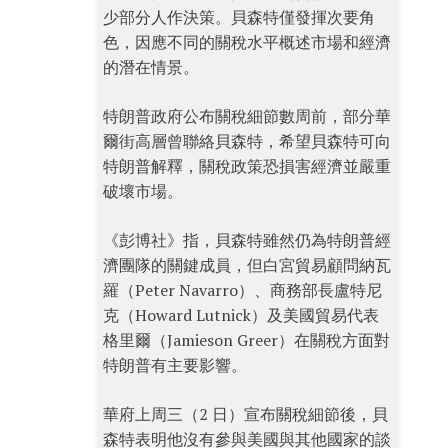
少部分人作決策。貝森特僅發揮次要角
色，因應不同的關稅水平概述市場和經濟
的潛在情景。
特朗普政府公布關稅細節數周前，部分華
爾街高層曾聯絡貝森特，希望貝森特可向
特朗普解釋，關稅政策恐損害經濟並嚴重
破壞市場。
《彭博社》指，貝森特雖然仍為特朗普經
濟團隊的關鍵成員，但白宮貿易顧問納瓦
羅（Peter Navarro）、商務部長盧特尼
克（Howard Lutnick）及美國貿易代表
格里爾（Jamieson Greer）在關稅方面對
特朗普有主要影響。
華府上周三（2 日）宣布關稅細節後，貝
森特表明他沒有參與美國與其他國家的談