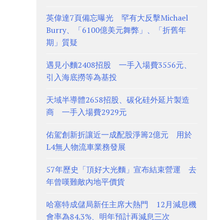
英偉達7頁備忘曝光 罕有大反擊Michael
Burry、「6100億美元舞弊」、「折舊年
期」質疑
遇見小麵2408招股 一手入場費3556元、
引入海底撈等為基投
天域半導體2658招股、碳化硅外延片製造
商 一手入場費2929元
佑駕創新折讓近一成配股淨籌2億元 用於
L4無人物流車業務發展
57年歷史「頂好大光麵」宣布結束營運 去
年曾嘆難敵內地平價貨
哈塞特成儲局新任主席大熱門 12月減息機
會率為84.3%、明年預計再減息三次