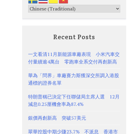
Recent Posts
一文看清11月新能源車廠表現 小米汽車交
付量續逾4萬台 零跑車全系交付再創新高
華為「問界」車廠賽力斯獲深交所調入港股
通標的證券名單
特朗普稱已決定下任聯儲局主席人選 12月
減息0.25厘機會率為87.4%
銀價再創新高 突破57美元
翠華控股中期少賺23.7% 不派息 香港市