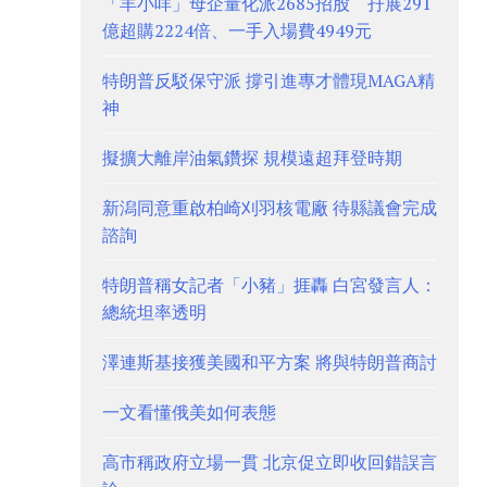
「羊小咩」母企量化派2685招股 孖展291
億超購2224倍、一手入場費4949元
特朗普反駁保守派 撐引進專才體現MAGA精
神
擬擴大離岸油氣鑽探 規模遠超拜登時期
新潟同意重啟柏崎刈羽核電廠 待縣議會完成
諮詢
特朗普稱女記者「小豬」捱轟 白宮發言人：
總統坦率透明
澤連斯基接獲美國和平方案 將與特朗普商討
一文看懂俄美如何表態
高市稱政府立場一貫 北京促立即收回錯誤言