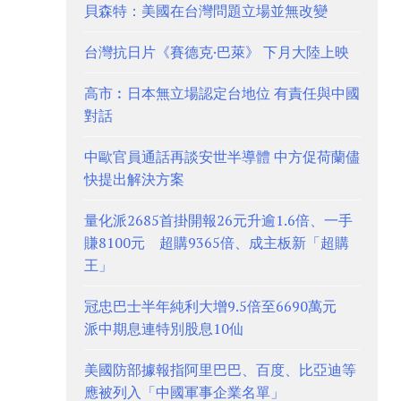
貝森特：美國在台灣問題立場並無改變
台灣抗日片《賽德克·巴萊》 下月大陸上映
高市︰日本無立場認定台地位 有責任與中國
對話
中歐官員通話再談安世半導體 中方促荷蘭儘
快提出解決方案
量化派2685首掛開報26元升逾1.6倍、一手
賺8100元 超購9365倍、成主板新「超購
王」
冠忠巴士半年純利大增9.5倍至6690萬元
派中期息連特別股息10仙
美國防部據報指阿里巴巴、百度、比亞迪等
應被列入「中國軍事企業名單」