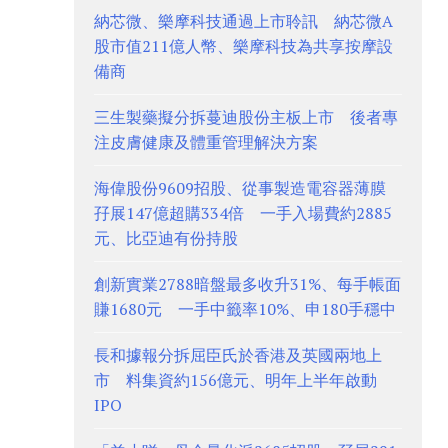
納芯微、樂摩科技通過上市聆訊 納芯微A
股市值211億人幣、樂摩科技為共享按摩設
備商
三生製藥擬分拆蔓迪股份主板上市 後者專
注皮膚健康及體重管理解決方案
海偉股份9609招股、從事製造電容器薄膜
孖展147億超購334倍 一手入場費約2885
元、比亞迪有份持股
創新實業2788暗盤最多收升31%、每手帳面
賺1680元 一手中籤率10%、申180手穩中
長和據報分拆屈臣氏於香港及英國兩地上
市 料集資約156億元、明年上半年啟動
IPO