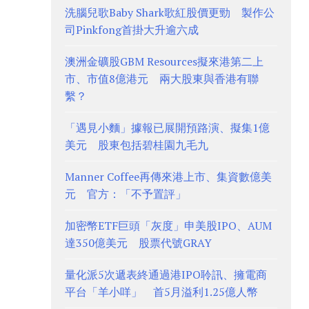
洗腦兒歌Baby Shark歌紅股價更勁 製作公
司Pinkfong首掛大升逾六成
澳洲金礦股GBM Resources擬來港第二上
市、市值8億港元 兩大股東與香港有聯
繫？
「遇見小麵」據報已展開預路演、擬集1億
美元 股東包括碧桂園九毛九
Manner Coffee再傳來港上市、集資數億美
元 官方：「不予置評」
加密幣ETF巨頭「灰度」申美股IPO、AUM
達350億美元 股票代號GRAY
量化派5次遞表終通過港IPO聆訊、擁電商
平台「羊小咩」 首5月溢利1.25億人幣