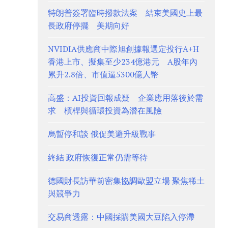
特朗普簽署臨時撥款法案 結束美國史上最
長政府停擺 美期向好
NVIDIA供應商中際旭創據報選定投行A+H
香港上市、擬集至少234億港元 A股年內
累升2.8倍、市值逼5300億人幣
高盛：AI投資回報成疑 企業應用落後於需
求 槓桿與循環投資為潛在風險
烏暫停和談 俄促美避升級戰事
終結 政府恢復正常仍需等待
德國財長訪華前密集協調歐盟立場 聚焦稀土
與競爭力
交易商透露：中國採購美國大豆陷入停滯