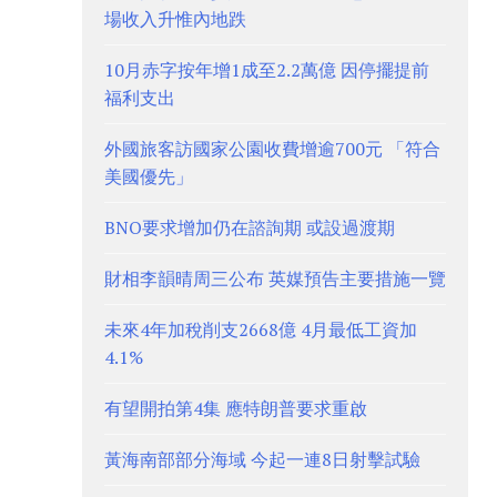
場收入升惟內地跌
10月赤字按年增1成至2.2萬億 因停擺提前
福利支出
外國旅客訪國家公園收費增逾700元 「符合
美國優先」
BNO要求增加仍在諮詢期 或設過渡期
財相李韻晴周三公布 英媒預告主要措施一覽
未來4年加稅削支2668億 4月最低工資加
4.1%
有望開拍第4集 應特朗普要求重啟
黃海南部部分海域 今起一連8日射擊試驗