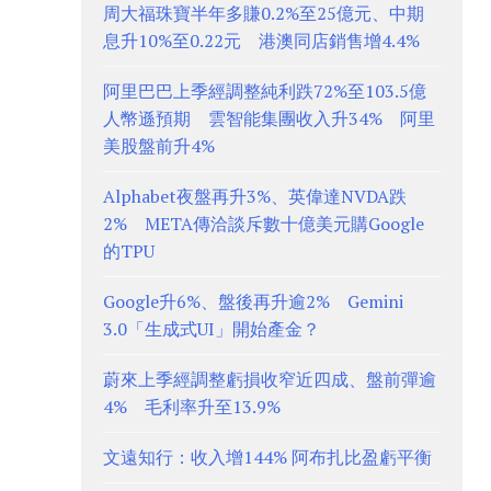
周大福珠寶半年多賺0.2%至25億元、中期
息升10%至0.22元 港澳同店銷售增4.4%
阿里巴巴上季經調整純利跌72%至103.5億
人幣遜預期 雲智能集團收入升34% 阿里
美股盤前升4%
Alphabet夜盤再升3%、英偉達NVDA跌
2% META傳洽談斥數十億美元購Google
的TPU
Google升6%、盤後再升逾2% Gemini
3.0「生成式UI」開始產金？
蔚來上季經調整虧損收窄近四成、盤前彈逾
4% 毛利率升至13.9%
文遠知行：收入增144% 阿布扎比盈虧平衡