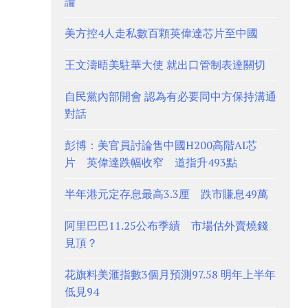
論
美方控4人走私數百顆英偉達芯片至中國
王文濤晤美駐華大使 就出口管制表達關切
自民黨內部開會 認為有必要同中方保持溝通
對話
彭博：美官員討論售中國H200高階AI芯
片 英偉達跌幅收窄 道指升493點
半年港元定存息最高3.3厘 跌市賺息49萬
阿里巴巴11.25公布季績 市場估外賣燒錢
見頂？
花旗料美滙指數3個月預測97.58 明年上半年
低見94