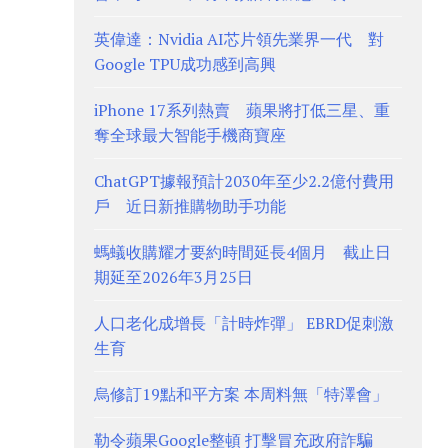
英偉達：Nvidia AI芯片領先業界一代 對
Google TPU成功感到高興
iPhone 17系列熱賣 蘋果將打低三星、重
奪全球最大智能手機商寶座
ChatGPT據報預計2030年至少2.2億付費用
戶 近日新推購物助手功能
螞蟻收購耀才要約時間延長4個月 截止日
期延至2026年3月25日
人口老化成增長「計時炸彈」 EBRD促刺激
生育
烏修訂19點和平方案 本周料無「特澤會」
勒令蘋果Google整頓 打擊冒充政府詐騙