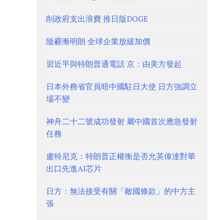
削政府支出浪費 推日版DOGE
陰霾漸明朗 全球企業放緩加價
習近平與特朗普通電話 京：由美方發起
日本外務省官員晤中國駐日大使 日方強調立
場不變
神舟二十二號成功發射 屬中國首次應急發射
任務
盧特尼克：特朗普正權衡是否允英偉達對華
出口先進AI芯片
日方：無法接受有關「敵國條款」的中方主
張