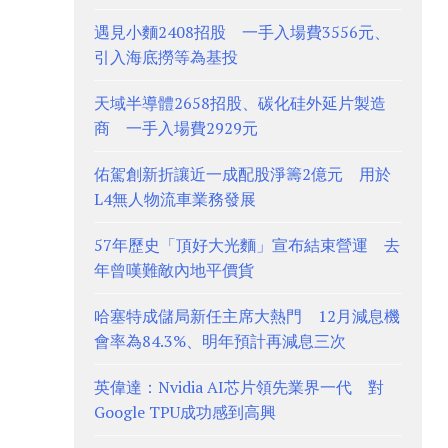
遇見小麵2408招股 一手入場費3556元、
引入海底撈等為基投
天域半導體2658招股、碳化硅外延片製造
商 一手入場費2929元
佑駕創新折讓近一成配股淨籌2億元 用於
L4無人物流車業務發展
57年歷史「頂好大光麵」宣布結束營運 去
年曾嘆難敵內地平價貨
哈塞特成儲局新任主席大熱門 12月減息機
會率為84.3%、明年預計再減息三次
英偉達：Nvidia AI芯片領先業界一代 對
Google TPU成功感到高興