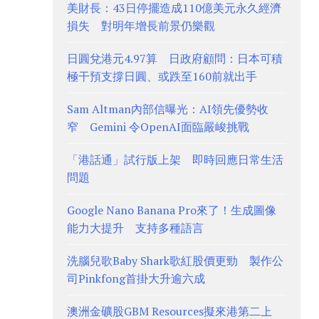
美財長：43日停擺造成110億美元永久經濟
損失 對明年增長前景仍樂觀
日圓兌港元4.97算 日政府顧問：日本可積
極干預支撐日圓、或跌至160前就出手
Sam Altman內部信曝光：AI領先優勢收
窄 Gemini 令OpenAI面臨嚴峻挑戰
「港話通」試行版上架 即時回應日常生活
問題
Google Nano Banana Pro來了！生成圖像
能力大提升 支持多種語言
洗腦兒歌Baby Shark歌紅股價更勁 製作公
司Pinkfong首掛大升逾六成
澳洲金礦股GBM Resources擬來港第二上