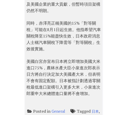
及美國企業的重大貢獻，但暫時項目架構
仍然不明朗。
同時，赤澤亮正稱美國的15%「對等關
稅」可能在8月1日起生效。他指希望汽車
關稅降至15%能盡快生效，日本政府消息
人士稱汽車關稅下降需等「對等關稅」生
效後實施。
美國白宮亦宣布日本將立即增加美國大米
進口75%，農林水產大臣小泉進次郎表示
日方將自行決定加大美國產大米，但表明
不會有固定配額。日本被指計劃透過零關
稅最低進口架構引入更多大米，小泉進次
郎重申大米總體進口量將不會增加。
Posted in
Tagged
,
General
日本