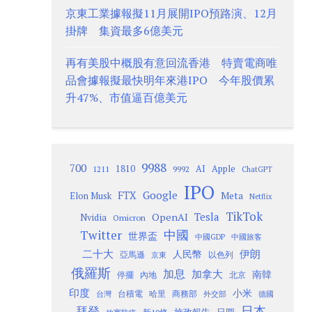
京東工業據報擬11月展開IPO預路演、12月
掛牌 集資最多6億美元
再有美股中概股有意回流香港 特賣電商唯
品會據報擬最快明年來港IPO 今年股價累
升47%、市值逼百億美元
9988
700
1810
AI
Apple
1211
9992
ChatGPT
IPO
Google
FTX
Meta
Elon Musk
Netflix
TikTok
Tesla
OpenAI
Nvidia
Omicron
Twitter
中國
世界盃
中國GDP
中國旅客
二十大
伊朗
人民幣
以色列
亞馬遜
京東
俄羅斯
加息
加拿大
南韓
內地
停擺
北京
印度
小米
台灣
台積電
哈里
商務部
外交部
德國
日本
拜登