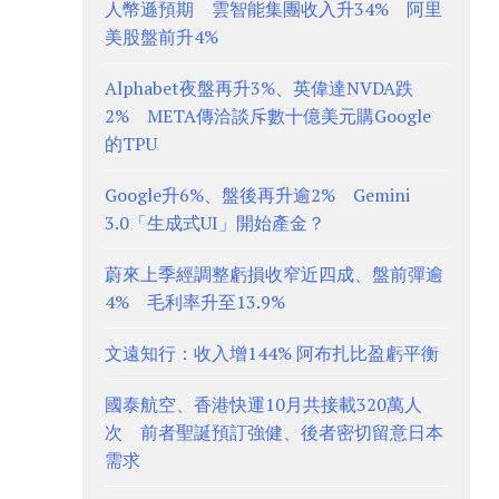
人幣遜預期 雲智能集團收入升34% 阿里
美股盤前升4%
Alphabet夜盤再升3%、英偉達NVDA跌
2% META傳洽談斥數十億美元購Google
的TPU
Google升6%、盤後再升逾2% Gemini
3.0「生成式UI」開始產金？
蔚來上季經調整虧損收窄近四成、盤前彈逾
4% 毛利率升至13.9%
文遠知行：收入增144% 阿布扎比盈虧平衡
國泰航空、香港快運10月共接載320萬人
次 前者聖誕預訂強健、後者密切留意日本
需求