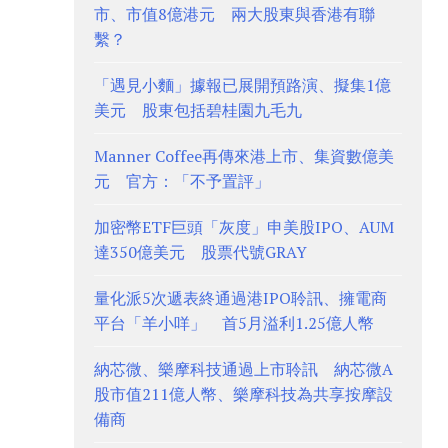
市、市值8億港元 兩大股東與香港有聯
繫？
「遇見小麵」據報已展開預路演、擬集1億
美元 股東包括碧桂園九毛九
Manner Coffee再傳來港上市、集資數億美
元 官方：「不予置評」
加密幣ETF巨頭「灰度」申美股IPO、AUM
達350億美元 股票代號GRAY
量化派5次遞表終通過港IPO聆訊、擁電商
平台「羊小咩」 首5月溢利1.25億人幣
納芯微、樂摩科技通過上市聆訊 納芯微A
股市值211億人幣、樂摩科技為共享按摩設
備商