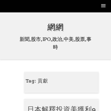
Skip
to
網網
content
新聞,股市,IPO,政治,中美,股票,事
時
Tag:
貢獻
日本解釋投資美獲利9