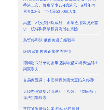
香港上市、擬集至少234億港元 A股年內
累升2.8倍、市值逼5300億人幣
高盛：AI投資回報成疑 企業應用落後於需
求 槓桿與循環投資為潛在風險
烏暫停和談 俄促美避升級戰事
終結 政府恢復正常仍需等待
德國財長訪華前密集協調歐盟立場 聚焦稀土
與競爭力
交易商透露：中國採購美國大豆陷入停滯
大陸懸賞徵集台灣網紅「八炯」「閩南狼」
違法犯罪線索
眾院通過撥款法案 終結43日停擺