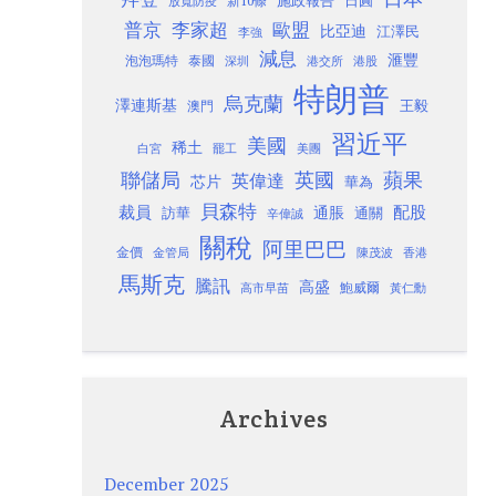
施政報告
日圓
新10條
放寬防疫
歐盟
普京
李家超
比亞迪
江澤民
李強
減息
滙豐
泡泡瑪特
泰國
深圳
港股
港交所
特朗普
烏克蘭
澤連斯基
澳門
王毅
習近平
美國
稀土
白宮
罷工
美團
聯儲局
蘋果
英國
英偉達
芯片
華為
貝森特
裁員
配股
通脹
訪華
通關
辛偉誠
關稅
阿里巴巴
金價
金管局
香港
陳茂波
馬斯克
騰訊
高盛
高市早苗
鮑威爾
黃仁勳
Archives
December 2025