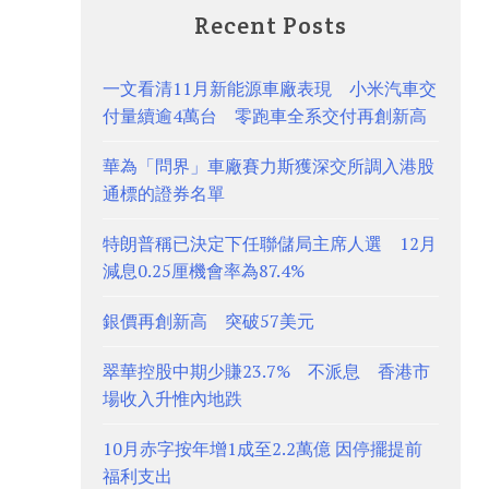
Recent Posts
一文看清11月新能源車廠表現 小米汽車交
付量續逾4萬台 零跑車全系交付再創新高
華為「問界」車廠賽力斯獲深交所調入港股
通標的證券名單
特朗普稱已決定下任聯儲局主席人選 12月
減息0.25厘機會率為87.4%
銀價再創新高 突破57美元
翠華控股中期少賺23.7% 不派息 香港市
場收入升惟內地跌
10月赤字按年增1成至2.2萬億 因停擺提前
福利支出