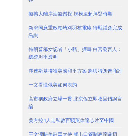
擬擴大離岸油氣鑽探 規模遠超拜登時期
新潟同意重啟柏崎刈羽核電廠 待縣議會完成
諮詢
特朗普稱女記者「小豬」捱轟 白宮發言人：
總統坦率透明
澤連斯基接獲美國和平方案 將與特朗普商討
一文看懂俄美如何表態
高市稱政府立場一貫 北京促立即收回錯誤言
論
美方控4人走私數百顆英偉達芯片至中國
王文濤晤美駐華大使 就出口管制表達關切