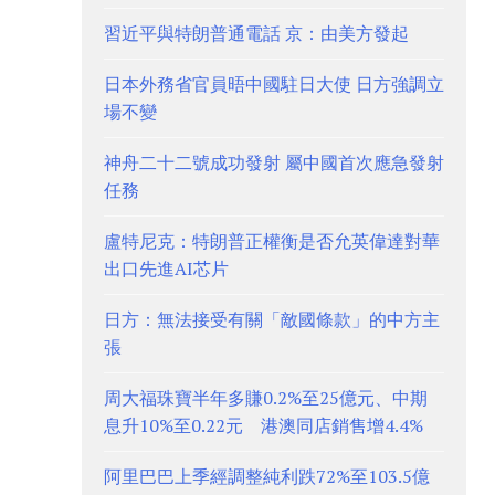
習近平與特朗普通電話 京：由美方發起
日本外務省官員晤中國駐日大使 日方強調立
場不變
神舟二十二號成功發射 屬中國首次應急發射
任務
盧特尼克：特朗普正權衡是否允英偉達對華
出口先進AI芯片
日方：無法接受有關「敵國條款」的中方主
張
周大福珠寶半年多賺0.2%至25億元、中期
息升10%至0.22元 港澳同店銷售增4.4%
阿里巴巴上季經調整純利跌72%至103.5億