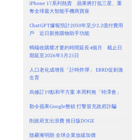
iPhone 17系列熱賣 蘋果將打低三星、重
奪全球最大智能手機商寶座
ChatGPT據報預計2030年至少2.2億付費用
戶 近日新推購物助手功能
螞蟻收購耀才要約時間延長4個月 截止日
期延至2026年3月25日
人口老化成增長「計時炸彈」 EBRD促刺激
生育
烏修訂19點和平方案 本周料無「特澤會」
勒令蘋果Google整頓 打擊冒充政府詐騙
削政府支出浪費 推日版DOGE
陰霾漸明朗 全球企業放緩加價