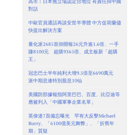
高市︰日本無立場認定台地位 有責任與中國
對話
中歐官員通話再談安世半導體 中方促荷蘭儘
快提出解決方案
量化派2685首掛開報26元升逾1.6倍、一手
賺8100元 超購9365倍、成主板新「超購
王」
冠忠巴士半年純利大增9.5倍至6690萬元
派中期息連特別股息10仙
美國防部據報指阿里巴巴、百度、比亞迪等
應被列入「中國軍事企業名單」
英偉達7頁備忘曝光 罕有大反擊Michael
Burry、「6100億美元舞弊」、「折舊年
期」質疑