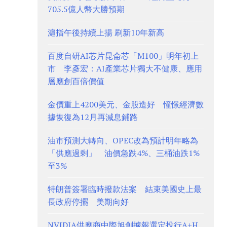
705.5億人幣大勝預期
滬指午後持續上揚 刷新10年新高
百度自研AI芯片昆侖芯「M100」明年初上
市 李彥宏：AI產業芯片獨大不健康、應用
層應創百倍價值
金價重上4200美元、金股造好 憧憬經濟數
據恢復為12月再減息鋪路
油市預測大轉向、OPEC改為預計明年略為
「供應過剩」 油價急跌4%、三桶油跌1%
至3%
特朗普簽署臨時撥款法案 結束美國史上最
長政府停擺 美期向好
NVIDIA供應商中際旭創據報選定投行A+H