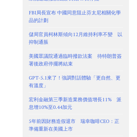
FBI局長宣布 中國同意阻止芬太尼相關化學
品的計劃
儲局官員柯林斯傾向12月維持利率不變 以
抑制通脹
美國眾議院通過臨時撥款法案 待特朗普簽
署後政府停擺將結束
GPT-5.1來了！強調對話體驗「更自然、更
有溫度」
宏利金融第三季新造業務價值增長11% 派
息增10%至0.44加元
5年前因財務造假退市 瑞幸咖啡CEO：正
準備重新在美國上市