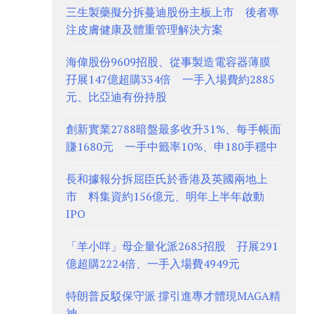
三生製藥擬分拆蔓迪股份主板上市 後者專
注皮膚健康及體重管理解決方案
海偉股份9609招股、從事製造電容器薄膜
孖展147億超購334倍 一手入場費約2885
元、比亞迪有份持股
創新實業2788暗盤最多收升31%、每手帳面
賺1680元 一手中籤率10%、申180手穩中
長和據報分拆屈臣氏於香港及英國兩地上
市 料集資約156億元、明年上半年啟動
IPO
「羊小咩」母企量化派2685招股 孖展291
億超購2224倍、一手入場費4949元
特朗普反駁保守派 撐引進專才體現MAGA精
神