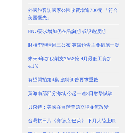
外國旅客訪國家公園收費增逾700元 「符合
美國優先」
BNO要求增加仍在諮詢期 或設過渡期
財相李韻晴周三公布 英媒預告主要措施一覽
未來4年加稅削支2668億 4月最低工資加
4.1%
有望開拍第4集 應特朗普要求重啟
黃海南部部分海域 今起一連8日射擊試驗
貝森特：美國在台灣問題立場並無改變
台灣抗日片《賽德克·巴萊》 下月大陸上映