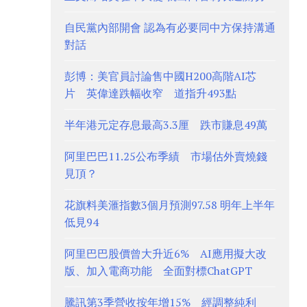
自民黨內部開會 認為有必要同中方保持溝通
對話
彭博：美官員討論售中國H200高階AI芯
片 英偉達跌幅收窄 道指升493點
半年港元定存息最高3.3厘 跌市賺息49萬
阿里巴巴11.25公布季績 市場估外賣燒錢
見頂？
花旗料美滙指數3個月預測97.58 明年上半年
低見94
阿里巴巴股價曾大升近6% AI應用擬大改
版、加入電商功能 全面對標ChatGPT
騰訊第3季營收按年增15% 經調整純利