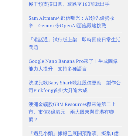
極干預支撐日圓、或跌至160前就出手
Sam Altman內部信曝光：AI領先優勢收
窄 Gemini 令OpenAI面臨嚴峻挑戰
「港話通」試行版上架 即時回應日常生活
問題
Google Nano Banana Pro來了！生成圖像
能力大提升 支持多種語言
洗腦兒歌Baby Shark歌紅股價更勁 製作公
司Pinkfong首掛大升逾六成
澳洲金礦股GBM Resources擬來港第二上
市、市值8億港元 兩大股東與香港有聯
繫？
「遇見小麵」據報已展開預路演、擬集1億