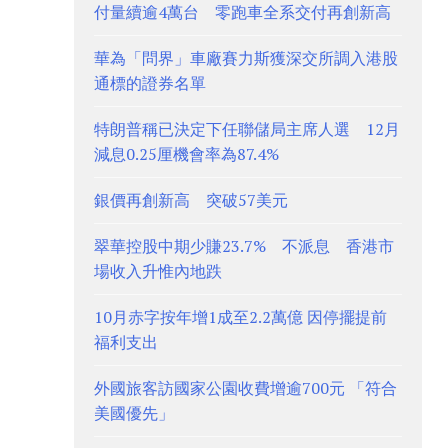
付量續逾4萬台 零跑車全系交付再創新高
華為「問界」車廠賽力斯獲深交所調入港股
通標的證券名單
特朗普稱已決定下任聯儲局主席人選 12月
減息0.25厘機會率為87.4%
銀價再創新高 突破57美元
翠華控股中期少賺23.7% 不派息 香港市
場收入升惟內地跌
10月赤字按年增1成至2.2萬億 因停擺提前
福利支出
外國旅客訪國家公園收費增逾700元 「符合
美國優先」