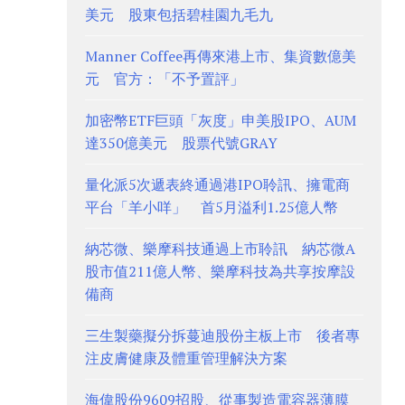
美元 股東包括碧桂園九毛九
Manner Coffee再傳來港上市、集資數億美
元 官方：「不予置評」
加密幣ETF巨頭「灰度」申美股IPO、AUM
達350億美元 股票代號GRAY
量化派5次遞表終通過港IPO聆訊、擁電商
平台「羊小咩」 首5月溢利1.25億人幣
納芯微、樂摩科技通過上市聆訊 納芯微A
股市值211億人幣、樂摩科技為共享按摩設
備商
三生製藥擬分拆蔓迪股份主板上市 後者專
注皮膚健康及體重管理解決方案
海偉股份9609招股、從事製造電容器薄膜