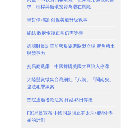
求 槓桿與循環投資為潛在風險
烏暫停和談 俄促美避升級戰事
終結 政府恢復正常仍需等待
德國財長訪華前密集協調歐盟立場 聚焦稀土
與競爭力
交易商透露：中國採購美國大豆陷入停滯
大陸懸賞徵集台灣網紅「八炯」「閩南狼」
違法犯罪線索
眾院通過撥款法案 終結43日停擺
FBI局長宣布 中國同意阻止芬太尼相關化學
品的計劃