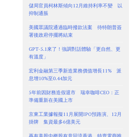
儲局官員柯林斯傾向12月維持利率不變 以
抑制通脹
美國眾議院通過臨時撥款法案 待特朗普簽
署後政府停擺將結束
GPT-5.1來了！強調對話體驗「更自然、更
有溫度」
宏利金融第三季新造業務價值增長11% 派
息增10%至0.44加元
5年前因財務造假退市 瑞幸咖啡CEO：正
準備重新在美國上市
京東工業據報擬11月展開IPO預路演、12月
掛牌 集資最多6億美元
再有美股中概股有意回流香港 特賣電商唯