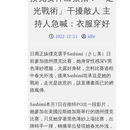
光戰術」干擾敵人 主
持人急喊：衣服穿好
2022-12-21
idle
日裔正妹撲克選手Sashimi（さし美）日
前參加德州撲克比賽，她身穿性感深V黑
色薄紗禮服，大露好身材，怎料比賽過程
中春光外洩，後來Sashimi坦承這是她的
戰術，走光是故意的，該直播畫面已於網
路瘋傳。
Sashimi本月7日在推特PO出一段影片，
她參加在美國拉斯維加斯舉行的德州撲克
比賽，只見她穿著黑色薄紗上場比賽，出
牌時手一揮，轉播單位發現她春光外洩，