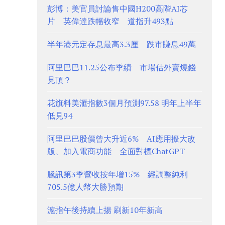
彭博：美官員討論售中國H200高階AI芯
片 英偉達跌幅收窄 道指升493點
半年港元定存息最高3.3厘 跌市賺息49萬
阿里巴巴11.25公布季績 市場估外賣燒錢
見頂？
花旗料美滙指數3個月預測97.58 明年上半年
低見94
阿里巴巴股價曾大升近6% AI應用擬大改
版、加入電商功能 全面對標ChatGPT
騰訊第3季營收按年增15% 經調整純利
705.5億人幣大勝預期
滬指午後持續上揚 刷新10年新高