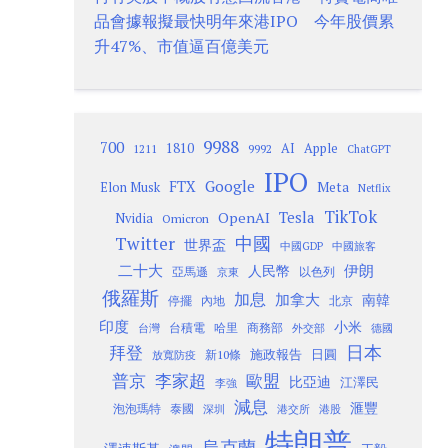
品會據報擬最快明年來港IPO 今年股價累
升47%、市值逼百億美元
9988
700
1810
AI
Apple
1211
9992
ChatGPT
IPO
Google
FTX
Meta
Elon Musk
Netflix
TikTok
Tesla
OpenAI
Nvidia
Omicron
Twitter
中國
世界盃
中國GDP
中國旅客
二十大
伊朗
人民幣
以色列
亞馬遜
京東
俄羅斯
加息
加拿大
南韓
內地
停擺
北京
印度
小米
台灣
台積電
哈里
商務部
外交部
德國
日本
拜登
施政報告
日圓
新10條
放寬防疫
歐盟
普京
李家超
比亞迪
江澤民
李強
減息
滙豐
泡泡瑪特
泰國
深圳
港股
港交所
特朗普
烏克蘭