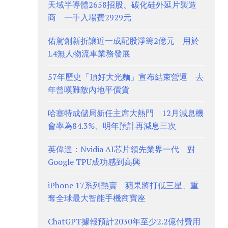
天域半導體2658招股、碳化硅外延片製造
商 一手入場費2929元
佑駕創新折讓近一成配股淨籌2億元 用於
L4無人物流車業務發展
57年歷史「頂好大光麵」宣布結束營運 去
年曾嘆難敵內地平價貨
哈塞特成儲局新任主席大熱門 12月減息機
會率為84.3%、明年預計再減息三次
英偉達：Nvidia AI芯片領先業界一代 對
Google TPU成功感到高興
iPhone 17系列熱賣 蘋果將打低三星、重
奪全球最大智能手機商寶座
ChatGPT據報預計2030年至少2.2億付費用