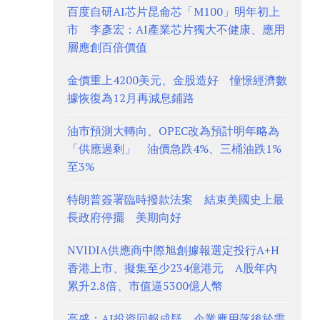
百度自研AI芯片昆侖芯「M100」明年初上
市 李彥宏：AI產業芯片獨大不健康、應用
層應創百倍價值
金價重上4200美元、金股造好 憧憬經濟數
據恢復為12月再減息鋪路
油市預測大轉向、OPEC改為預計明年略為
「供應過剩」 油價急跌4%、三桶油跌1%
至3%
特朗普簽署臨時撥款法案 結束美國史上最
長政府停擺 美期向好
NVIDIA供應商中際旭創據報選定投行A+H
香港上市、擬集至少234億港元 A股年內
累升2.8倍、市值逼5300億人幣
高盛：AI投資回報成疑 企業應用落後於需