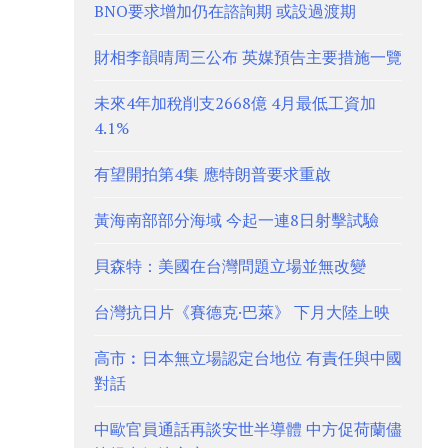
BNO要求增加仍在諮詢期 或設過渡期
財相李韻晴周三公布 英媒預告主要措施一覽
未來4年加稅削支2668億 4月最低工資加
4.1%
有望開拍第4集 應特朗普要求重啟
黃海南部部分海域 今起一連8日射擊試驗
貝森特：美國在台灣問題立場並無改變
台灣抗日片《賽德克·巴萊》 下月大陸上映
高市︰日本無立場認定台地位 有責任與中國
對話
中歐官員通話再談安世半導體 中方促荷蘭儘