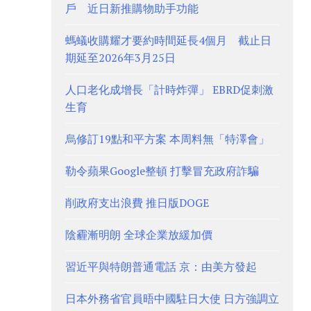
戶 近日新推購物助手功能
螞蟻收購耀才要約時間延長4個月 截止日
期延至2026年3月25日
人口老化成增長「計時炸彈」 EBRD促刺激
生育
烏修訂19點和平方案 本周料無「特澤會」
勒令蘋果Google整頓 打擊冒充政府詐騙
削政府支出浪費 推日版DOGE
陰霾漸明朗 全球企業放緩加價
習近平與特朗普通電話 京：由美方發起
日本外務省官員晤中國駐日大使 日方強調立