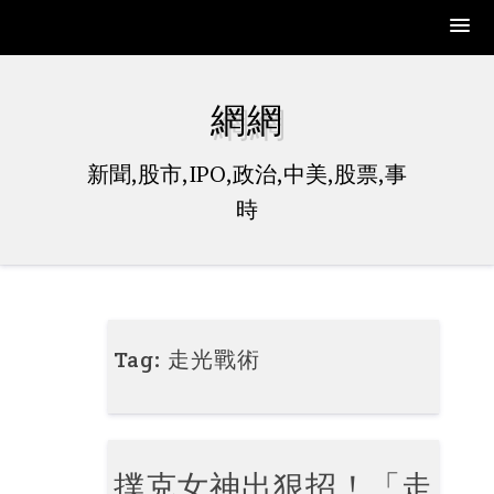
Skip
to
網網
content
新聞,股市,IPO,政治,中美,股票,事
時
Tag:
走光戰術
撲克女神出狠招！「走