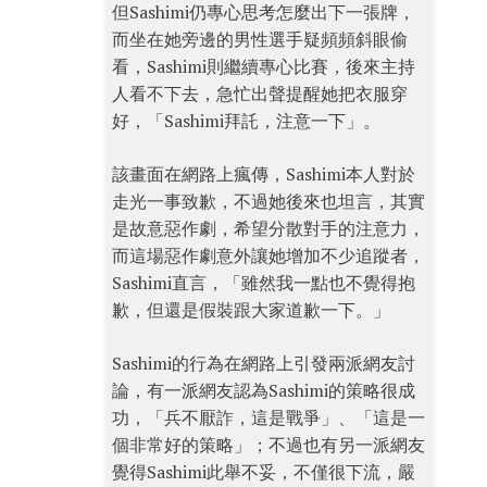
但Sashimi仍專心思考怎麼出下一張牌，
而坐在她旁邊的男性選手疑頻頻斜眼偷
看，Sashimi則繼續專心比賽，後來主持
人看不下去，急忙出聲提醒她把衣服穿
好，「Sashimi拜託，注意一下」。
該畫面在網路上瘋傳，Sashimi本人對於
走光一事致歉，不過她後來也坦言，其實
是故意惡作劇，希望分散對手的注意力，
而這場惡作劇意外讓她增加不少追蹤者，
Sashimi直言，「雖然我一點也不覺得抱
歉，但還是假裝跟大家道歉一下。」
Sashimi的行為在網路上引發兩派網友討
論，有一派網友認為Sashimi的策略很成
功，「兵不厭詐，這是戰爭」、「這是一
個非常好的策略」；不過也有另一派網友
覺得Sashimi此舉不妥，不僅很下流，嚴