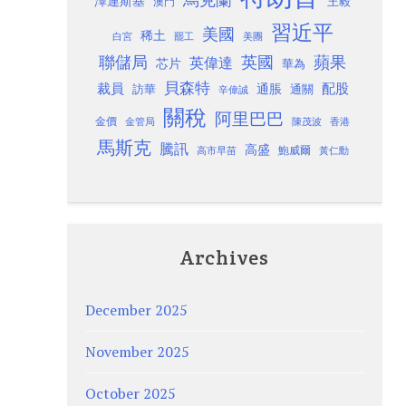
澤連斯基
澳門
王毅
習近平
美國
稀土
白宮
罷工
美團
聯儲局
蘋果
英國
英偉達
芯片
華為
貝森特
裁員
配股
通脹
訪華
通關
辛偉誠
關稅
阿里巴巴
金價
金管局
香港
陳茂波
馬斯克
騰訊
高盛
高市早苗
鮑威爾
黃仁勳
Archives
December 2025
November 2025
October 2025