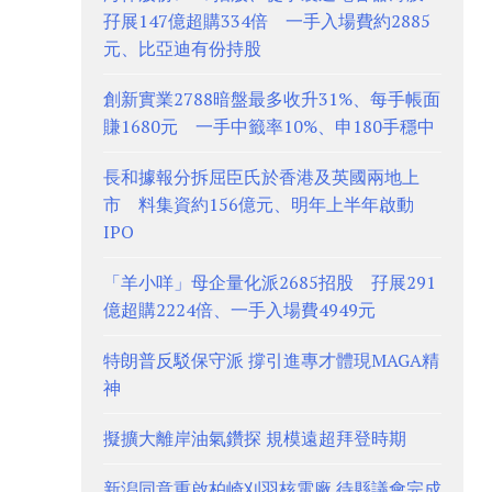
孖展147億超購334倍 一手入場費約2885
元、比亞迪有份持股
創新實業2788暗盤最多收升31%、每手帳面
賺1680元 一手中籤率10%、申180手穩中
長和據報分拆屈臣氏於香港及英國兩地上
市 料集資約156億元、明年上半年啟動
IPO
「羊小咩」母企量化派2685招股 孖展291
億超購2224倍、一手入場費4949元
特朗普反駁保守派 撐引進專才體現MAGA精
神
擬擴大離岸油氣鑽探 規模遠超拜登時期
新潟同意重啟柏崎刈羽核電廠 待縣議會完成