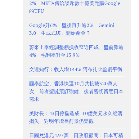
2% META傳洽談斥數十億美元購Google
的TPU
Google升6%、盤後再升逾2% Gemini
3.0「生成式UI」開始產金？
蔚來上季經調整虧損收窄近四成、盤前彈逾
4% 毛利率升至13.9%
文遠知行：收入增144% 阿布扎比盈虧平衡
國泰航空、香港快運10月共接載320萬人
次 前者聖誕預訂強健、後者密切留意日本
需求
美財長：43日停擺造成110億美元永久經濟
損失 對明年增長前景仍樂觀
日圓兌港元4.97算 日政府顧問：日本可積