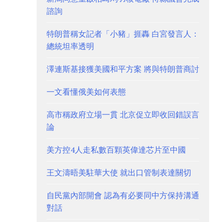
諮詢
特朗普稱女記者「小豬」捱轟 白宮發言人：
總統坦率透明
澤連斯基接獲美國和平方案 將與特朗普商討
一文看懂俄美如何表態
高市稱政府立場一貫 北京促立即收回錯誤言
論
美方控4人走私數百顆英偉達芯片至中國
王文濤晤美駐華大使 就出口管制表達關切
自民黨內部開會 認為有必要同中方保持溝通
對話