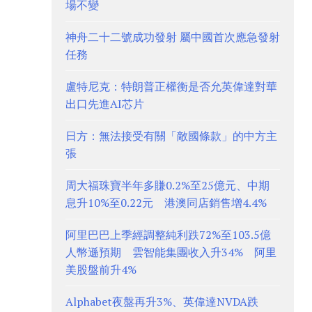
場不變
神舟二十二號成功發射 屬中國首次應急發射
任務
盧特尼克：特朗普正權衡是否允英偉達對華
出口先進AI芯片
日方：無法接受有關「敵國條款」的中方主
張
周大福珠寶半年多賺0.2%至25億元、中期
息升10%至0.22元 港澳同店銷售增4.4%
阿里巴巴上季經調整純利跌72%至103.5億
人幣遜預期 雲智能集團收入升34% 阿里
美股盤前升4%
Alphabet夜盤再升3%、英偉達NVDA跌