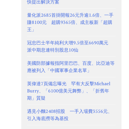
快提出解決方案
量化派2685首掛開報26元升逾1.6倍、一手
賺8100元 超購9365倍、成主板新「超購
王」
冠忠巴士半年純利大增9.5倍至6690萬元
派中期息連特別股息10仙
美國防部據報指阿里巴巴、百度、比亞迪等
應被列入「中國軍事企業名單」
英偉達7頁備忘曝光 罕有大反擊Michael
Burry、「6100億美元舞弊」、「折舊年
期」質疑
遇見小麵2408招股 一手入場費3556元、
引入海底撈等為基投