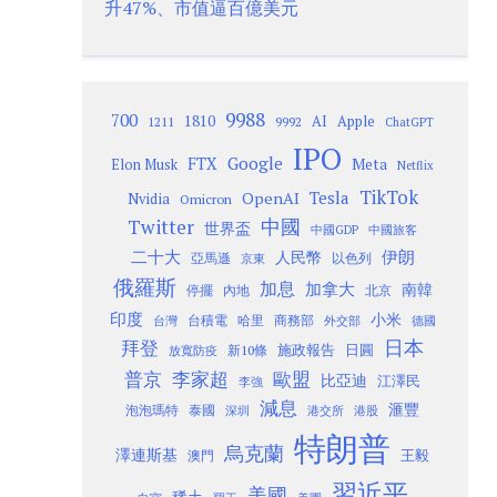
升47%、市值逼百億美元
9988
700
1810
AI
Apple
1211
9992
ChatGPT
IPO
Google
FTX
Meta
Elon Musk
Netflix
TikTok
Tesla
OpenAI
Nvidia
Omicron
Twitter
中國
世界盃
中國GDP
中國旅客
二十大
伊朗
人民幣
以色列
亞馬遜
京東
俄羅斯
加息
加拿大
南韓
內地
停擺
北京
印度
小米
台灣
台積電
哈里
商務部
外交部
德國
日本
拜登
施政報告
日圓
新10條
放寬防疫
歐盟
普京
李家超
比亞迪
江澤民
李強
減息
滙豐
泡泡瑪特
泰國
深圳
港股
港交所
特朗普
烏克蘭
澤連斯基
澳門
王毅
習近平
美國