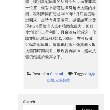
體可識別新冠病毒的所有部分，而並非單
一位置，但暫不清楚他擁有超級抗體的原
因。霍利斯因而想起2020年3月底曾從歐
洲回來，當時有鼻塞情況。據報該研究發
現有2%受檢測人士有強勁免疫力，但程
度均比不上霍利斯，且會隨時間減退；化
驗並顯示就算稀釋10,000倍，亦可殺滅
90%新冠病毒。據報霍利斯不像其他人般
抗體隨時間減退，最近曾再驗血，超級抗
體仍然處於最高水平。
Posted in
Tagged
General
無敵
,
抗體
超級抗體
Search
Search