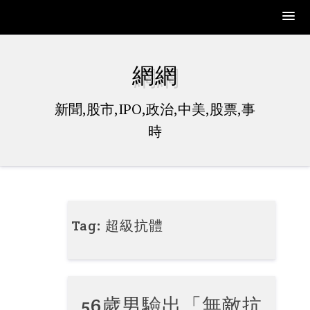
Skip
to
網網
content
新聞,股市,IPO,政治,中美,股票,事
時
Tag:
超級抗體
56歲男驗出「無敵抗