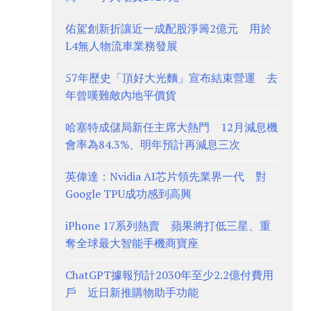
佑駕創新折讓近一成配股淨籌2億元 用於
L4無人物流車業務發展
57年歷史「頂好大光麵」宣布結束營運 去
年曾嘆難敵內地平價貨
哈塞特成儲局新任主席大熱門 12月減息機
會率為84.3%、明年預計再減息三次
英偉達：Nvidia AI芯片領先業界一代 對
Google TPU成功感到高興
iPhone 17系列熱賣 蘋果將打低三星、重
奪全球最大智能手機商寶座
ChatGPT據報預計2030年至少2.2億付費用
戶 近日新推購物助手功能