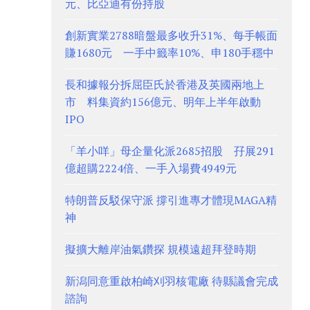
元、比亞迪有份持股
創新實業2788暗盤最多收升31%、每手帳面
賺1680元 一手中籤率10%、申180手穩中
長和據報分拆屈臣氏於香港及英國兩地上
市 料集資約156億元、明年上半年啟動
IPO
「羊小咩」母企量化派2685招股 孖展291
億超購2224倍、一手入場費4949元
特朗普反駁保守派 撐引進專才體現MAGA精
神
擬擴大離岸油氣鑽探 規模遠超拜登時期
新潟同意重啟柏崎刈羽核電廠 待縣議會完成
諮詢