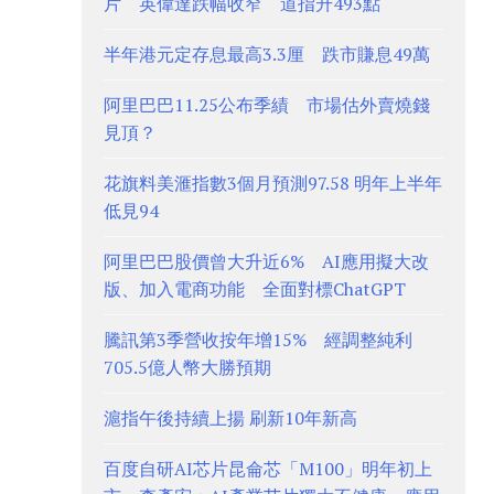
片 英偉達跌幅收窄 道指升493點
半年港元定存息最高3.3厘 跌市賺息49萬
阿里巴巴11.25公布季績 市場估外賣燒錢
見頂？
花旗料美滙指數3個月預測97.58 明年上半年
低見94
阿里巴巴股價曾大升近6% AI應用擬大改
版、加入電商功能 全面對標ChatGPT
騰訊第3季營收按年增15% 經調整純利
705.5億人幣大勝預期
滬指午後持續上揚 刷新10年新高
百度自研AI芯片昆侖芯「M100」明年初上