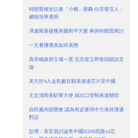
特朗普稱女記者「小豬」捱轟 白宮發言人：
總統坦率透明
澤連斯基接獲美國和平方案 將與特朗普商討
一文看懂俄美如何表態
高市稱政府立場一貫 北京促立即收回錯誤言
論
美方控4人走私數百顆英偉達芯片至中國
王文濤晤美駐華大使 就出口管制表達關切
自民黨內部開會 認為有必要同中方保持溝通
對話
彭博：美官員討論售中國H200高階AI芯