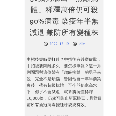
體」稀釋萬倍仍可殺
90%病毒 染疫年半無
減退 兼防所有變種株
2022-12-12
idle
中招後幾時要打針？中招後有甚麼症狀，
中招後要隔離多久，要怎樣申報？這一系
列問題對這位帶有「超級抗體」的男子來
說，完全不是煩惱，皆因他自一年半前染
疫後，帶有超級抗體，至今並仍處高水
平，似乎不會減退，就算將抗體稀釋
10,000倍，仍然可防止新冠肺毒，且對目
前所有新冠病毒變種株統統有效。