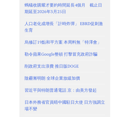
螞蟻收購耀才要約時間延長4個月 截止日
期延至2026年3月25日
人口老化成增長「計時炸彈」 EBRD促刺激
生育
烏修訂19點和平方案 本周料無「特澤會」
勒令蘋果Google整頓 打擊冒充政府詐騙
削政府支出浪費 推日版DOGE
陰霾漸明朗 全球企業放緩加價
習近平與特朗普通電話 京：由美方發起
日本外務省官員晤中國駐日大使 日方強調立
場不變