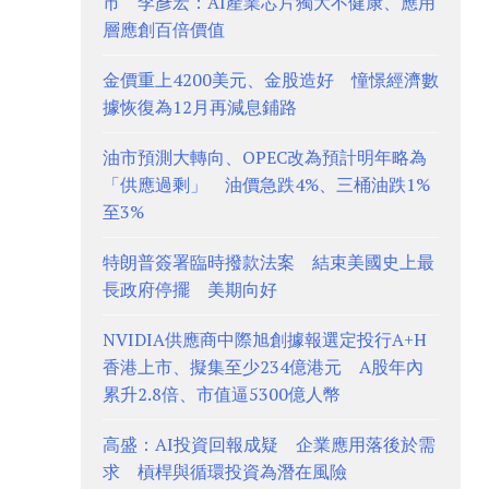
市 李彥宏：AI產業芯片獨大不健康、應用
層應創百倍價值
金價重上4200美元、金股造好 憧憬經濟數
據恢復為12月再減息鋪路
油市預測大轉向、OPEC改為預計明年略為
「供應過剩」 油價急跌4%、三桶油跌1%
至3%
特朗普簽署臨時撥款法案 結束美國史上最
長政府停擺 美期向好
NVIDIA供應商中際旭創據報選定投行A+H
香港上市、擬集至少234億港元 A股年內
累升2.8倍、市值逼5300億人幣
高盛：AI投資回報成疑 企業應用落後於需
求 槓桿與循環投資為潛在風險