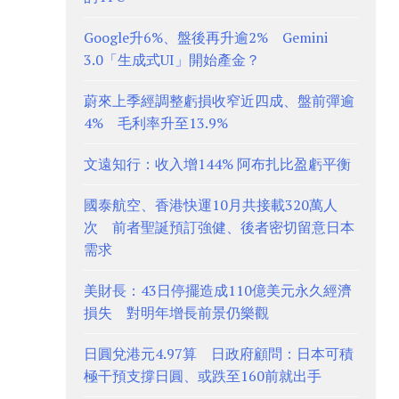
Google升6%、盤後再升逾2% Gemini
3.0「生成式UI」開始產金？
蔚來上季經調整虧損收窄近四成、盤前彈逾
4% 毛利率升至13.9%
文遠知行：收入增144% 阿布扎比盈虧平衡
國泰航空、香港快運10月共接載320萬人
次 前者聖誕預訂強健、後者密切留意日本
需求
美財長：43日停擺造成110億美元永久經濟
損失 對明年增長前景仍樂觀
日圓兌港元4.97算 日政府顧問：日本可積
極干預支撐日圓、或跌至160前就出手