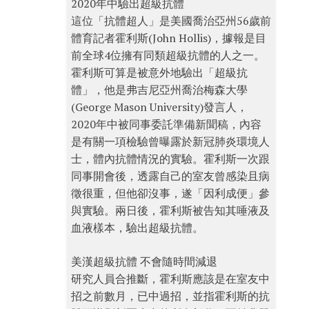
2020年中驗出超級抗體
這位「抗體超人」是美國喬治亞州56歲前
體育記者霍利斯(John Hollis)，據報是目
前全球4位擁有同類超級抗體的人之一。
霍利斯可算是被意外地驗出「超級抗
體」，他是弗吉尼亞州喬治梅森大學
(George Mason University)發言人，
2020年中被同事委託準備新聞稿，內容
是有關一項檢驗曾曝露於新冠肺炎環境人
士，體內抗體情況的實驗。霍利斯一次跟
同事開會後，透露自己的室友曾感染且病
徵很重，但他卻沒事，遂「因利成便」參
與實驗。兩日後，霍利斯被告知其唾液及
血液樣本，驗出超級抗體。
美漢超級抗體 不會隨時間減退
研究人員合推斷，霍利斯應該是在室友中
招之前數月，已中過招，並指霍利斯的抗