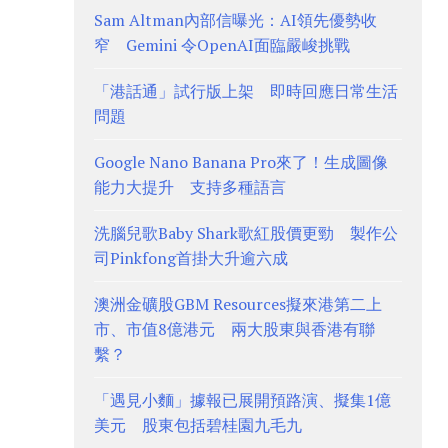
Sam Altman內部信曝光：AI領先優勢收
窄 Gemini 令OpenAI面臨嚴峻挑戰
「港話通」試行版上架 即時回應日常生活
問題
Google Nano Banana Pro來了！生成圖像
能力大提升 支持多種語言
洗腦兒歌Baby Shark歌紅股價更勁 製作公
司Pinkfong首掛大升逾六成
澳洲金礦股GBM Resources擬來港第二上
市、市值8億港元 兩大股東與香港有聯
繫？
「遇見小麵」據報已展開預路演、擬集1億
美元 股東包括碧桂園九毛九