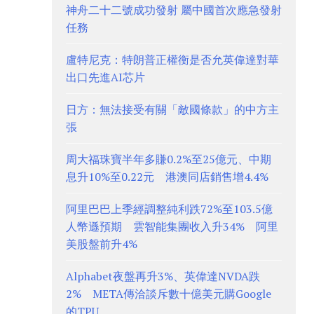
神舟二十二號成功發射 屬中國首次應急發射
任務
盧特尼克：特朗普正權衡是否允英偉達對華
出口先進AI芯片
日方：無法接受有關「敵國條款」的中方主
張
周大福珠寶半年多賺0.2%至25億元、中期
息升10%至0.22元 港澳同店銷售增4.4%
阿里巴巴上季經調整純利跌72%至103.5億
人幣遜預期 雲智能集團收入升34% 阿里
美股盤前升4%
Alphabet夜盤再升3%、英偉達NVDA跌
2% META傳洽談斥數十億美元購Google
的TPU