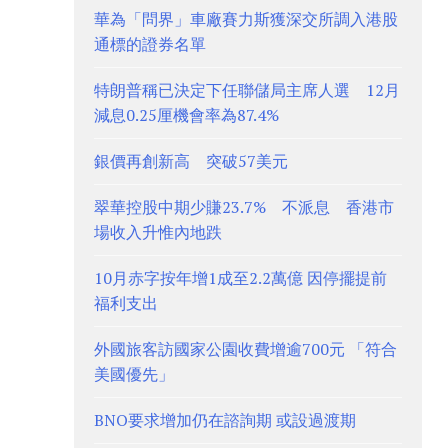
華為「問界」車廠賽力斯獲深交所調入港股
通標的證券名單
特朗普稱已決定下任聯儲局主席人選 12月
減息0.25厘機會率為87.4%
銀價再創新高 突破57美元
翠華控股中期少賺23.7% 不派息 香港市
場收入升惟內地跌
10月赤字按年增1成至2.2萬億 因停擺提前
福利支出
外國旅客訪國家公園收費增逾700元 「符合
美國優先」
BNO要求增加仍在諮詢期 或設過渡期