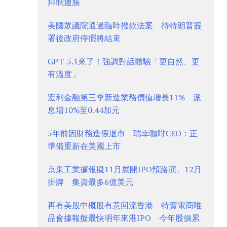
抑制通脹
美國眾議院通過臨時撥款法案 待特朗普簽
署後政府停擺將結束
GPT-5.1來了！強調對話體驗「更自然、更
有溫度」
宏利金融第三季新造業務價值增長11% 派
息增10%至0.44加元
5年前因財務造假退市 瑞幸咖啡CEO：正
準備重新在美國上市
京東工業據報擬11月展開IPO預路演、12月
掛牌 集資最多6億美元
再有美股中概股有意回流香港 特賣電商唯
品會據報擬最快明年來港IPO 今年股價累