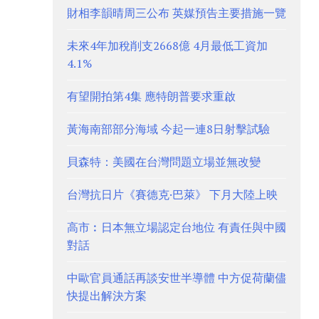
財相李韻晴周三公布 英媒預告主要措施一覽
未來4年加稅削支2668億 4月最低工資加
4.1%
有望開拍第4集 應特朗普要求重啟
黃海南部部分海域 今起一連8日射擊試驗
貝森特：美國在台灣問題立場並無改變
台灣抗日片《賽德克·巴萊》 下月大陸上映
高市︰日本無立場認定台地位 有責任與中國
對話
中歐官員通話再談安世半導體 中方促荷蘭儘
快提出解決方案