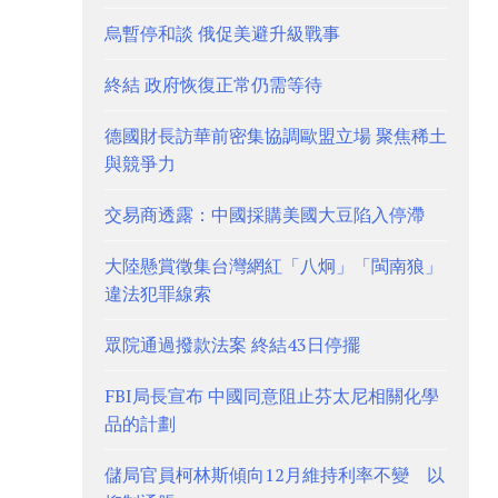
烏暫停和談 俄促美避升級戰事
終結 政府恢復正常仍需等待
德國財長訪華前密集協調歐盟立場 聚焦稀土
與競爭力
交易商透露：中國採購美國大豆陷入停滯
大陸懸賞徵集台灣網紅「八炯」「閩南狼」
違法犯罪線索
眾院通過撥款法案 終結43日停擺
FBI局長宣布 中國同意阻止芬太尼相關化學
品的計劃
儲局官員柯林斯傾向12月維持利率不變 以