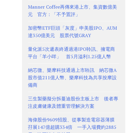
Manner Coffee再傳來港上市、集資數億美
元 官方：「不予置評」
加密幣ETF巨頭「灰度」申美股IPO、AUM
達350億美元 股票代號GRAY
量化派5次遞表終通過港IPO聆訊、擁電商
平台「羊小咩」 首5月溢利1.25億人幣
納芯微、樂摩科技通過上市聆訊 納芯微A
股市值211億人幣、樂摩科技為共享按摩設
備商
三生製藥擬分拆蔓迪股份主板上市 後者專
注皮膚健康及體重管理解決方案
海偉股份9609招股、從事製造電容器薄膜
孖展147億超購334倍 一手入場費約2885