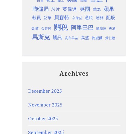
稀土
白宮
罷工
美團
聯儲局
蘋果
英國
英偉達
芯片
華為
貝森特
裁員
配股
通脹
訪華
通關
辛偉誠
關稅
阿里巴巴
金價
金管局
香港
陳茂波
馬斯克
騰訊
高盛
高市早苗
鮑威爾
黃仁勳
Archives
December 2025
November 2025
October 2025
September 2025