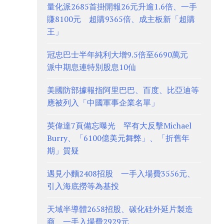
量化派2685首掛開報26元升逾1.6倍、一手
賺8100元 超購9365倍、成主板新「超購
王」
冠忠巴士半年純利大增9.5倍至6690萬元
派中期息連特別股息10仙
美國防部據報指阿里巴巴、百度、比亞迪等
應被列入「中國軍事企業名單」
英偉達7頁備忘曝光 罕有大反擊Michael
Burry、「6100億美元舞弊」、「折舊年
期」質疑
遇見小麵2408招股 一手入場費3556元、
引入海底撈等為基投
天域半導體2658招股、碳化硅外延片製造
商 一手入場費2929元