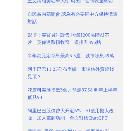
王文濤晤美駐華大使 就出口管制表達關切
自民黨內部開會 認為有必要同中方保持溝通
對話
彭博：美官員討論售中國H200高階AI芯
片 英偉達跌幅收窄 道指升493點
半年港元定存息最高3.3厘 跌市賺息49萬
阿里巴巴11.25公布季績 市場估外賣燒錢
見頂？
花旗料美滙指數3個月預測97.58 明年上半年
低見94
阿里巴巴股價曾大升近6% AI應用擬大改
版、加入電商功能 全面對標ChatGPT