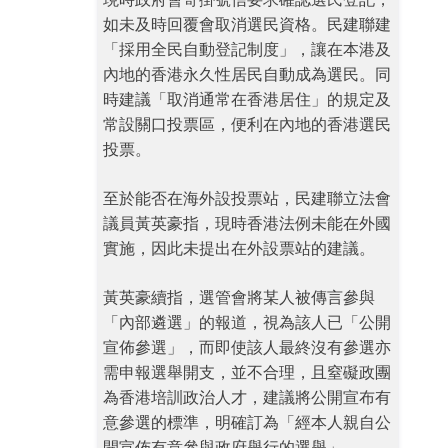
如未及時回覆會取消選民資格。民建聯建
「採用全民自動登記制度」，讓在本港及
內地的香港永久性居民自動成為選民。同
時建議「取消通常在香港居住」的規定及
常設關口投票區，便利在內地的香港選民
投票。
至於能否在海外設投票站，民建聯立法會
議員黃英豪指，現時香港法例未能在外國
實施，因此未提出在外設票站的建議。
黃英豪續指，選管會將某人被傳言參與
「內部遴選」的報道，視為該人已「公開
宣佈參選」，而即使該人最終沒有參選亦
需申報選舉開支，並不合理，且窒礙政團
為香港培訓政治人才，建議將公開宣布有
意參選的標準，明確訂為「經本人親自公
開宣佈有意參與政府舉行的選舉」。