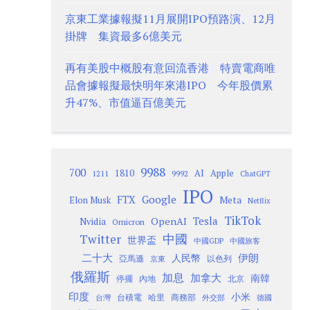
京東工業據報擬11月展開IPO預路演、12月
掛牌 集資最多6億美元
再有美股中概股有意回流香港 特賣電商唯
品會據報擬最快明年來港IPO 今年股價累
升47%、市值逼百億美元
9988
700
1810
AI
Apple
1211
9992
ChatGPT
IPO
Google
FTX
Meta
Elon Musk
Netflix
TikTok
Tesla
OpenAI
Nvidia
Omicron
Twitter
中國
世界盃
中國GDP
中國旅客
二十大
伊朗
人民幣
以色列
亞馬遜
京東
俄羅斯
加息
加拿大
南韓
內地
停擺
北京
印度
小米
台灣
台積電
哈里
商務部
外交部
德國