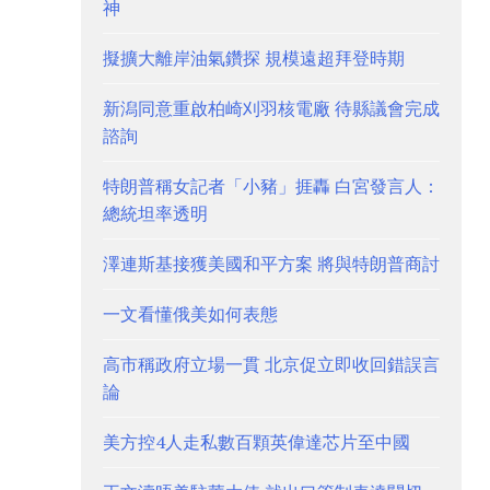
神
擬擴大離岸油氣鑽探 規模遠超拜登時期
新潟同意重啟柏崎刈羽核電廠 待縣議會完成
諮詢
特朗普稱女記者「小豬」捱轟 白宮發言人：
總統坦率透明
澤連斯基接獲美國和平方案 將與特朗普商討
一文看懂俄美如何表態
高市稱政府立場一貫 北京促立即收回錯誤言
論
美方控4人走私數百顆英偉達芯片至中國