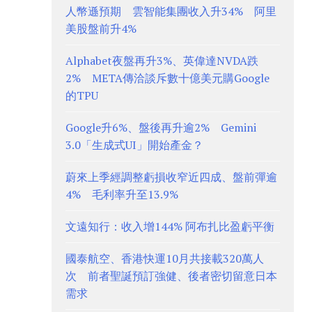
人幣遜預期 雲智能集團收入升34% 阿里
美股盤前升4%
Alphabet夜盤再升3%、英偉達NVDA跌
2% META傳洽談斥數十億美元購Google
的TPU
Google升6%、盤後再升逾2% Gemini
3.0「生成式UI」開始產金？
蔚來上季經調整虧損收窄近四成、盤前彈逾
4% 毛利率升至13.9%
文遠知行：收入增144% 阿布扎比盈虧平衡
國泰航空、香港快運10月共接載320萬人
次 前者聖誕預訂強健、後者密切留意日本
需求