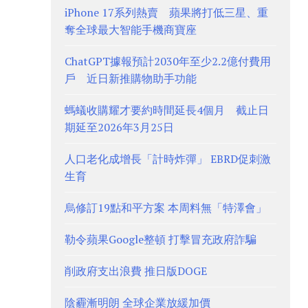
iPhone 17系列熱賣 蘋果將打低三星、重
奪全球最大智能手機商寶座
ChatGPT據報預計2030年至少2.2億付費用
戶 近日新推購物助手功能
螞蟻收購耀才要約時間延長4個月 截止日
期延至2026年3月25日
人口老化成增長「計時炸彈」 EBRD促刺激
生育
烏修訂19點和平方案 本周料無「特澤會」
勒令蘋果Google整頓 打擊冒充政府詐騙
削政府支出浪費 推日版DOGE
陰霾漸明朗 全球企業放緩加價