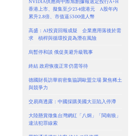
NVIDIA供應商中際旭創據報選定投行A+H
香港上市、擬集至少234億港元 A股年內
累升2.8倍、市值逼5300億人幣
高盛：AI投資回報成疑 企業應用落後於需
求 槓桿與循環投資為潛在風險
烏暫停和談 俄促美避升級戰事
終結 政府恢復正常仍需等待
德國財長訪華前密集協調歐盟立場 聚焦稀土
與競爭力
交易商透露：中國採購美國大豆陷入停滯
大陸懸賞徵集台灣網紅「八炯」「閩南狼」
違法犯罪線索