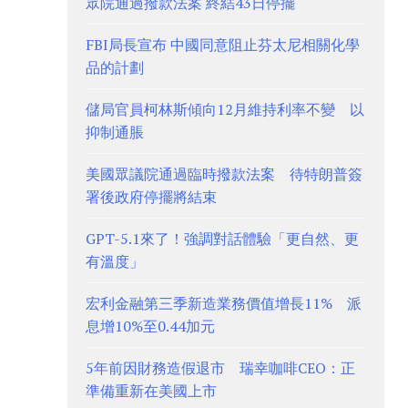
眾院通過撥款法案 終結43日停擺
FBI局長宣布 中國同意阻止芬太尼相關化學
品的計劃
儲局官員柯林斯傾向12月維持利率不變 以
抑制通脹
美國眾議院通過臨時撥款法案 待特朗普簽
署後政府停擺將結束
GPT-5.1來了！強調對話體驗「更自然、更
有溫度」
宏利金融第三季新造業務價值增長11% 派
息增10%至0.44加元
5年前因財務造假退市 瑞幸咖啡CEO：正
準備重新在美國上市