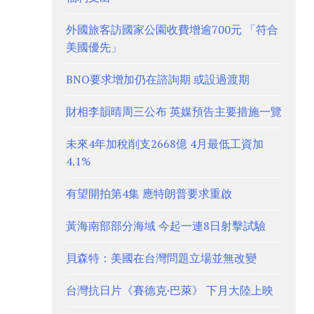
外國旅客訪國家公園收費增逾700元 「符合
美國優先」
BNO要求增加仍在諮詢期 或設過渡期
財相李韻晴周三公布 英媒預告主要措施一覽
未來4年加稅削支2668億 4月最低工資加
4.1%
有望開拍第4集 應特朗普要求重啟
黃海南部部分海域 今起一連8日射擊試驗
貝森特：美國在台灣問題立場並無改變
台灣抗日片《賽德克·巴萊》 下月大陸上映