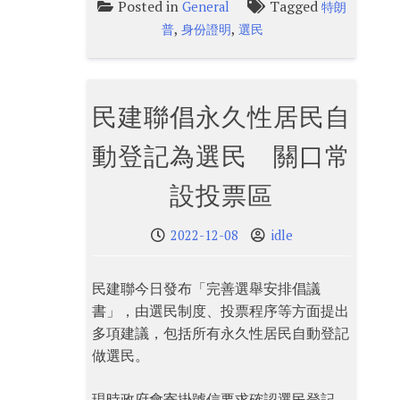
Posted in
Tagged
General
特朗
,
,
普
身份證明
選民
民建聯倡永久性居民自
動登記為選民 關口常
設投票區
2022-12-08
idle
民建聯今日發布「完善選舉安排倡議
書」，由選民制度、投票程序等方面提出
多項建議，包括所有永久性居民自動登記
做選民。
現時政府會寄掛號信要求確認選民登記，