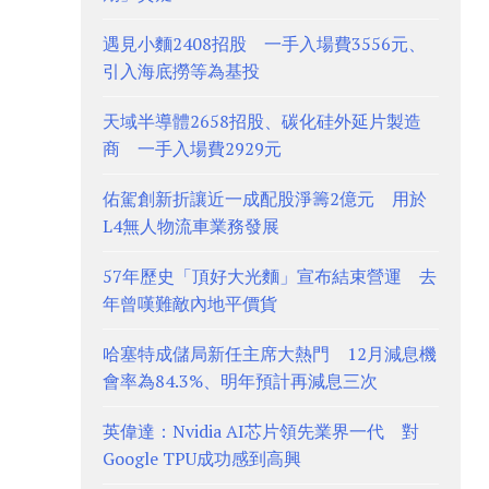
遇見小麵2408招股 一手入場費3556元、
引入海底撈等為基投
天域半導體2658招股、碳化硅外延片製造
商 一手入場費2929元
佑駕創新折讓近一成配股淨籌2億元 用於
L4無人物流車業務發展
57年歷史「頂好大光麵」宣布結束營運 去
年曾嘆難敵內地平價貨
哈塞特成儲局新任主席大熱門 12月減息機
會率為84.3%、明年預計再減息三次
英偉達：Nvidia AI芯片領先業界一代 對
Google TPU成功感到高興