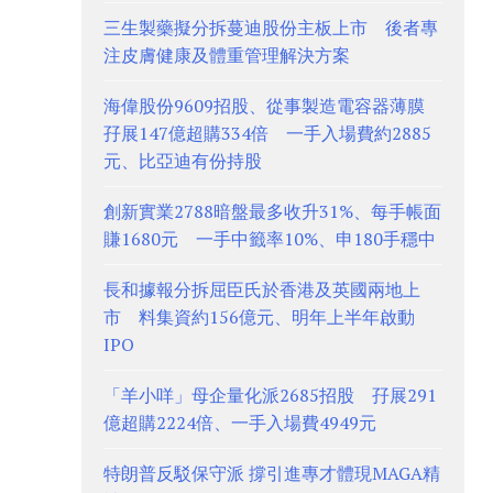
三生製藥擬分拆蔓迪股份主板上市 後者專
注皮膚健康及體重管理解決方案
海偉股份9609招股、從事製造電容器薄膜
孖展147億超購334倍 一手入場費約2885
元、比亞迪有份持股
創新實業2788暗盤最多收升31%、每手帳面
賺1680元 一手中籤率10%、申180手穩中
長和據報分拆屈臣氏於香港及英國兩地上
市 料集資約156億元、明年上半年啟動
IPO
「羊小咩」母企量化派2685招股 孖展291
億超購2224倍、一手入場費4949元
特朗普反駁保守派 撐引進專才體現MAGA精