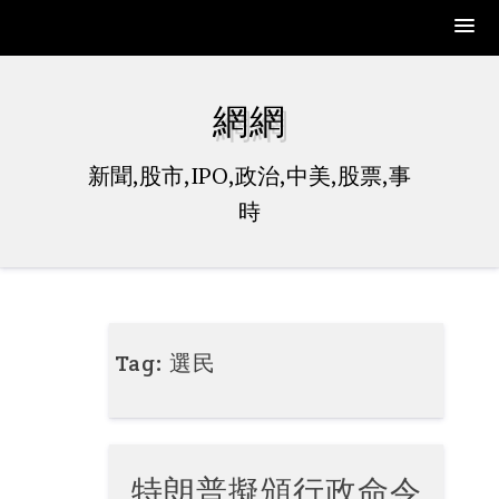
Skip
to
網網
content
新聞,股市,IPO,政治,中美,股票,事
時
Tag:
選民
特朗普擬頒行政命令