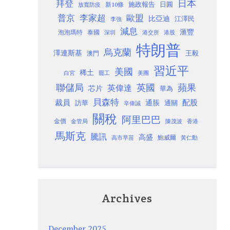
日本
拜登
施政報告
日圓
新10條
放寬防疫
歐盟
普京
李家超
比亞迪
江澤民
李強
減息
滙豐
泡泡瑪特
泰國
深圳
港股
港交所
特朗普
烏克蘭
澤連斯基
澳門
王毅
習近平
美國
稀土
白宮
罷工
美團
聯儲局
蘋果
英國
英偉達
芯片
華為
貝森特
裁員
配股
通脹
訪華
通關
辛偉誠
關稅
阿里巴巴
金價
金管局
香港
陳茂波
馬斯克
騰訊
高盛
高市早苗
鮑威爾
黃仁勳
Archives
December 2025