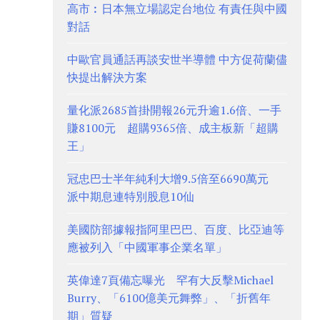
高市︰日本無立場認定台地位 有責任與中國
對話
中歐官員通話再談安世半導體 中方促荷蘭儘
快提出解決方案
量化派2685首掛開報26元升逾1.6倍、一手
賺8100元 超購9365倍、成主板新「超購
王」
冠忠巴士半年純利大增9.5倍至6690萬元
派中期息連特別股息10仙
美國防部據報指阿里巴巴、百度、比亞迪等
應被列入「中國軍事企業名單」
英偉達7頁備忘曝光 罕有大反擊Michael
Burry、「6100億美元舞弊」、「折舊年
期」質疑