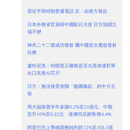
習近平與特朗普通電話 京：由美方發起
日本外務省官員晤中國駐日大使 日方強調立
場不變
神舟二十二號成功發射 屬中國首次應急發射
任務
盧特尼克：特朗普正權衡是否允英偉達對華
出口先進AI芯片
日方：無法接受有關「敵國條款」的中方主
張
周大福珠寶半年多賺0.2%至25億元、中期
息升10%至0.22元 港澳同店銷售增4.4%
阿里巴巴上季經調整純利跌72%至103.5億