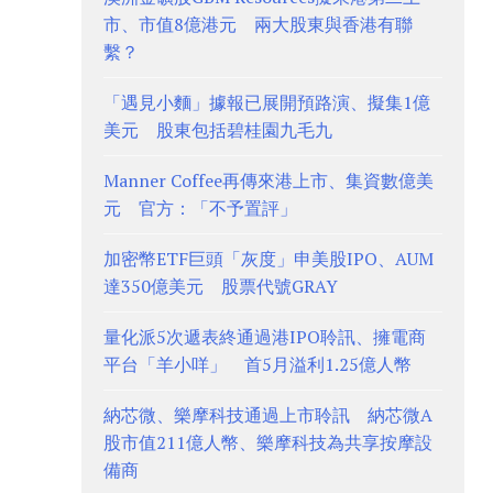
市、市值8億港元 兩大股東與香港有聯
繫？
「遇見小麵」據報已展開預路演、擬集1億
美元 股東包括碧桂園九毛九
Manner Coffee再傳來港上市、集資數億美
元 官方：「不予置評」
加密幣ETF巨頭「灰度」申美股IPO、AUM
達350億美元 股票代號GRAY
量化派5次遞表終通過港IPO聆訊、擁電商
平台「羊小咩」 首5月溢利1.25億人幣
納芯微、樂摩科技通過上市聆訊 納芯微A
股市值211億人幣、樂摩科技為共享按摩設
備商