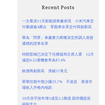
Recent Posts
一文看清11月新能源車廠表現 小米汽車交
付量續逾4萬台 零跑車全系交付再創新高
華為「問界」車廠賽力斯獲深交所調入港股
通標的證券名單
特朗普稱已決定下任聯儲局主席人選 12月
減息0.25厘機會率為87.4%
銀價再創新高 突破57美元
翠華控股中期少賺23.7% 不派息 香港市
場收入升惟內地跌
10月赤字按年增1成至2.2萬億 因停擺提前
福利支出