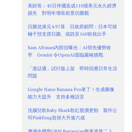
美財長：43日停擺造成110億美元永久經濟
損失 對明年增長前景仍樂觀
日圓兌港元4.97算 日政府顧問：日本可積
極干預支撐日圓、或跌至160前就出手
Sam Altman內部信曝光：AI領先優勢收
窄 Gemini 令OpenAI面臨嚴峻挑戰
「港話通」試行版上架 即時回應日常生活
問題
Google Nano Banana Pro來了！生成圖像
能力大提升 支持多種語言
洗腦兒歌Baby Shark歌紅股價更勁 製作公
司Pinkfong首掛大升逾六成
澳洲金礦股GBM Resources擬來港第二上