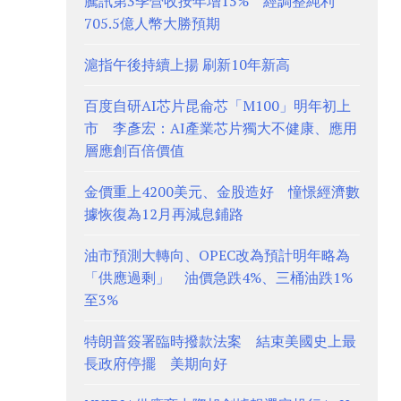
騰訊第3季營收按年增15% 經調整純利
705.5億人幣大勝預期
滬指午後持續上揚 刷新10年新高
百度自研AI芯片昆侖芯「M100」明年初上
市 李彥宏：AI產業芯片獨大不健康、應用
層應創百倍價值
金價重上4200美元、金股造好 憧憬經濟數
據恢復為12月再減息鋪路
油市預測大轉向、OPEC改為預計明年略為
「供應過剩」 油價急跌4%、三桶油跌1%
至3%
特朗普簽署臨時撥款法案 結束美國史上最
長政府停擺 美期向好