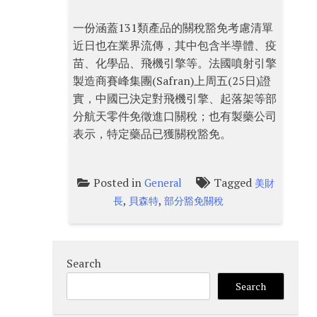
一份涵蓋131類產品的關稅豁免考慮清單
近日也在業界流傳，其中包含半導體、疫
苗、化學品、飛機引擎等。法國噴射引擎
製造商賽峰集團(Safran)上周五(25日)證
實，中國已決定對飛機引擎、起落架等部
分航天零件免徵進口關稅；也有製藥公司
表示，特定藥品已獲關稅豁免。
Posted in
Tagged
General
美財
,
,
長
貝森特
部分豁免關稅
Search
Search