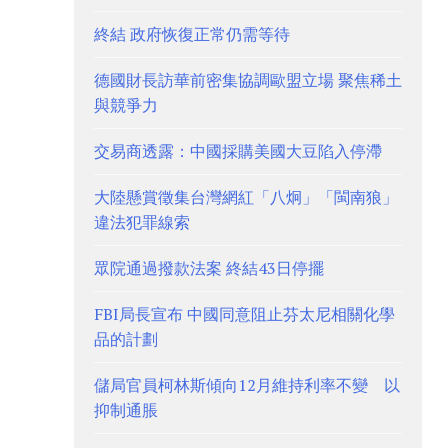
終結 政府恢復正常仍需等待
德國財長訪華前密集協調歐盟立場 聚焦稀土
與競爭力
交易商透露：中國採購美國大豆陷入停滯
大陸懸賞徵集台灣網紅「八炯」「閩南狼」
違法犯罪線索
眾院通過撥款法案 終結43日停擺
FBI局長宣布 中國同意阻止芬太尼相關化學
品的計劃
儲局官員柯林斯傾向12月維持利率不變 以
抑制通脹