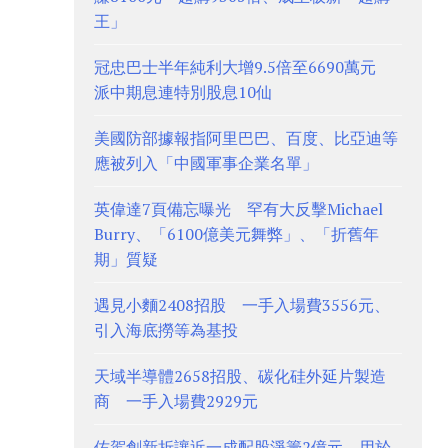
王」
冠忠巴士半年純利大增9.5倍至6690萬元
派中期息連特別股息10仙
美國防部據報指阿里巴巴、百度、比亞迪等
應被列入「中國軍事企業名單」
英偉達7頁備忘曝光 罕有大反擊Michael
Burry、「6100億美元舞弊」、「折舊年
期」質疑
遇見小麵2408招股 一手入場費3556元、
引入海底撈等為基投
天域半導體2658招股、碳化硅外延片製造
商 一手入場費2929元
佑駕創新折讓近一成配股淨籌2億元 用於