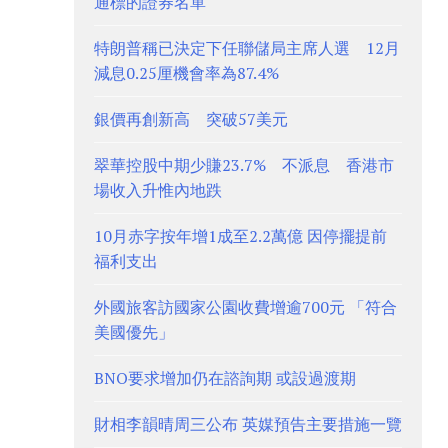
通標的證券名單
特朗普稱已決定下任聯儲局主席人選 12月
減息0.25厘機會率為87.4%
銀價再創新高 突破57美元
翠華控股中期少賺23.7% 不派息 香港市
場收入升惟內地跌
10月赤字按年增1成至2.2萬億 因停擺提前
福利支出
外國旅客訪國家公園收費增逾700元 「符合
美國優先」
BNO要求增加仍在諮詢期 或設過渡期
財相李韻晴周三公布 英媒預告主要措施一覽