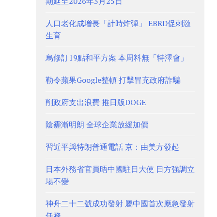
期延至2026年3月25日
人口老化成增長「計時炸彈」 EBRD促刺激
生育
烏修訂19點和平方案 本周料無「特澤會」
勒令蘋果Google整頓 打擊冒充政府詐騙
削政府支出浪費 推日版DOGE
陰霾漸明朗 全球企業放緩加價
習近平與特朗普通電話 京：由美方發起
日本外務省官員晤中國駐日大使 日方強調立
場不變
神舟二十二號成功發射 屬中國首次應急發射
任務