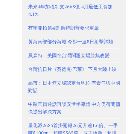
未來4年加稅削支2668億 4月最低工資加
4.1%
有望開拍第4集 應特朗普要求重啟
黃海南部部分海域 今起一連8日射擊試驗
貝森特：美國在台灣問題立場並無改變
台灣抗日片《賽德克·巴萊》 下月大陸上映
高市︰日本無立場認定台地位 有責任與中國
對話
中歐官員通話再談安世半導體 中方促荷蘭儘
快提出解決方案
量化派2685首掛開報26元升逾1.6倍、一手
賺8100元 超購9365倍、成主板新「超購