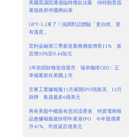
美國眾議院通過臨時撥款法案 待特朗普簽
署後政府停擺將結束
GPT-5.1來了！強調對話體驗「更自然、更
有溫度」
宏利金融第三季新造業務價值增長11% 派
息增10%至0.44加元
5年前因財務造假退市 瑞幸咖啡CEO：正
準備重新在美國上市
京東工業據報擬11月展開IPO預路演、12月
掛牌 集資最多6億美元
再有美股中概股有意回流香港 特賣電商唯
品會據報擬最快明年來港IPO 今年股價累
升47%、市值逼百億美元