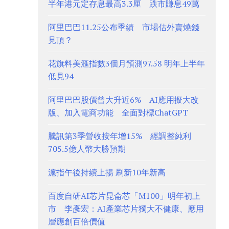
半年港元定存息最高3.3厘 跌市賺息49萬
阿里巴巴11.25公布季績 市場估外賣燒錢
見頂？
花旗料美滙指數3個月預測97.58 明年上半年
低見94
阿里巴巴股價曾大升近6% AI應用擬大改
版、加入電商功能 全面對標ChatGPT
騰訊第3季營收按年增15% 經調整純利
705.5億人幣大勝預期
滬指午後持續上揚 刷新10年新高
百度自研AI芯片昆侖芯「M100」明年初上
市 李彥宏：AI產業芯片獨大不健康、應用
層應創百倍價值