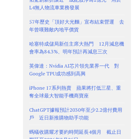
L4無人物流車業務發展
57年歷史「頂好大光麵」宣布結束營運 去
年曾嘆難敵內地平價貨
哈塞特成儲局新任主席大熱門 12月減息機
會率為84.3%、明年預計再減息三次
英偉達：Nvidia AI芯片領先業界一代 對
Google TPU成功感到高興
iPhone 17系列熱賣 蘋果將打低三星、重
奪全球最大智能手機商寶座
ChatGPT據報預計2030年至少2.2億付費用
戶 近日新推購物助手功能
螞蟻收購耀才要約時間延長4個月 截止日