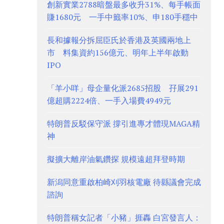
創新實業2788暗盤最多收升31%、每手帳面
賺1680元 一手中籤率10%、申180手穩中
長和據報分拆屈臣氏於香港及英國兩地上
市 料集資約156億元、明年上半年啟動
IPO
「羊小咩」母企量化派2685招股 孖展291
億超購2224倍、一手入場費4949元
特朗普反駁保守派 撐引進專才體現MAGA精
神
擬擴大離岸油氣鑽探 規模遠超拜登時期
新潟同意重啟柏崎刈羽核電廠 待縣議會完成
諮詢
特朗普稱女記者「小豬」捱轟 白宮發言人：