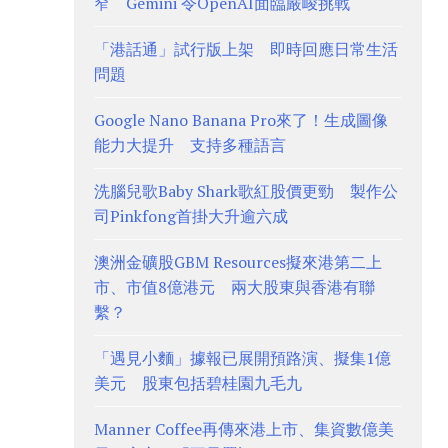
窄 Gemini 令OpenAI面臨嚴峻挑戰
「港話通」試行版上架 即時回應日常生活
問題
Google Nano Banana Pro來了！生成圖像
能力大提升 支持多種語言
洗腦兒歌Baby Shark歌紅股價更勁 製作公
司Pinkfong首掛大升逾六成
澳洲金礦股GBM Resources擬來港第二上
市、市值8億港元 兩大股東與香港有聯
繫？
「遇見小麵」據報已展開預路演、擬集1億
美元 股東包括碧桂園九毛九
Manner Coffee再傳來港上市、集資數億美