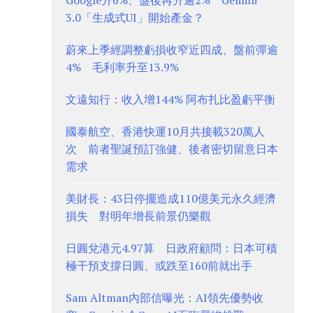
Google升6%、盤後再升逾2% Gemini
3.0「生成式UI」開始產金？
蔚來上季經調整虧損收窄近四成、盤前彈逾
4% 毛利率升至13.9%
文遠知行：收入增144% 阿布扎比盈虧平衡
國泰航空、香港快運10月共接載320萬人
次 前者聖誕預訂強健、後者密切留意日本
需求
美財長：43日停擺造成110億美元永久經濟
損失 對明年增長前景仍樂觀
日圓兌港元4.97算 日政府顧問：日本可積
極干預支撐日圓、或跌至160前就出手
Sam Altman內部信曝光：AI領先優勢收