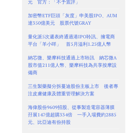
元 官方：「不予置評」
加密幣ETF巨頭「灰度」申美股IPO、AUM
達350億美元 股票代號GRAY
量化派5次遞表終通過港IPO聆訊、擁電商
平台「羊小咩」 首5月溢利1.25億人幣
納芯微、樂摩科技通過上市聆訊 納芯微A
股市值211億人幣、樂摩科技為共享按摩設
備商
三生製藥擬分拆蔓迪股份主板上市 後者專
注皮膚健康及體重管理解決方案
海偉股份9609招股、從事製造電容器薄膜
孖展147億超購334倍 一手入場費約2885
元、比亞迪有份持股