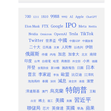
9988
700
1810
AI
Apple
1211
9992
ChatGPT
IPO
Google
FTX
Meta
Elon Musk
Netflix
TikTok
Tesla
OpenAI
Nvidia
Omicron
Twitter
中國
世界盃
中國GDP
中國旅客
二十大
伊朗
人民幣
以色列
亞馬遜
京東
俄羅斯
加息
加拿大
南韓
內地
停擺
北京
印度
小米
台灣
台積電
哈里
商務部
外交部
德國
日本
拜登
施政報告
日圓
新10條
放寬防疫
歐盟
普京
李家超
比亞迪
江澤民
李強
減息
滙豐
泡泡瑪特
泰國
深圳
港股
港交所
特朗普
烏克蘭
澤連斯基
澳門
王毅
習近平
美國
稀土
白宮
罷工
美團
聯儲局
蘋果
英國
英偉達
芯片
華為