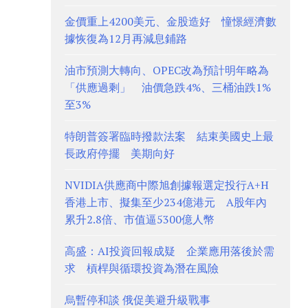
金價重上4200美元、金股造好 憧憬經濟數
據恢復為12月再減息鋪路
油市預測大轉向、OPEC改為預計明年略為
「供應過剩」 油價急跌4%、三桶油跌1%
至3%
特朗普簽署臨時撥款法案 結束美國史上最
長政府停擺 美期向好
NVIDIA供應商中際旭創據報選定投行A+H
香港上市、擬集至少234億港元 A股年內
累升2.8倍、市值逼5300億人幣
高盛：AI投資回報成疑 企業應用落後於需
求 槓桿與循環投資為潛在風險
烏暫停和談 俄促美避升級戰事