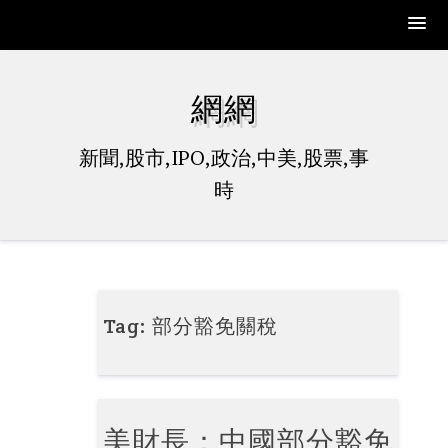
Skip
to
網網
content
新聞,股市,IPO,政治,中美,股票,事
時
Tag:
部分豁免關稅
美財長：中國部分豁免