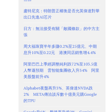
盧特尼克：特朗普正權衡是否允英偉達對華
出口先進AI芯片
日方：無法接受有關「敵國條款」的中方主
張
周大福珠寶半年多賺0.2%至25億元、中期
息升10%至0.22元 港澳同店銷售增4.4%
阿里巴巴上季經調整純利跌72%至103.5億
人幣遜預期 雲智能集團收入升34% 阿里
美股盤前升4%
Alphabet夜盤再升3%、英偉達NVDA跌
2% META傳洽談斥數十億美元購Google
的TPU