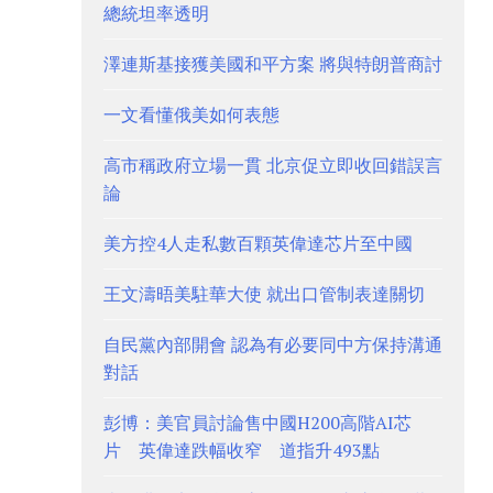
總統坦率透明
澤連斯基接獲美國和平方案 將與特朗普商討
一文看懂俄美如何表態
高市稱政府立場一貫 北京促立即收回錯誤言
論
美方控4人走私數百顆英偉達芯片至中國
王文濤晤美駐華大使 就出口管制表達關切
自民黨內部開會 認為有必要同中方保持溝通
對話
彭博：美官員討論售中國H200高階AI芯
片 英偉達跌幅收窄 道指升493點