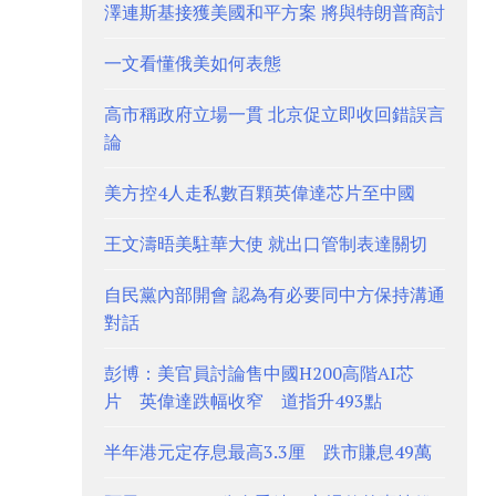
澤連斯基接獲美國和平方案 將與特朗普商討
一文看懂俄美如何表態
高市稱政府立場一貫 北京促立即收回錯誤言
論
美方控4人走私數百顆英偉達芯片至中國
王文濤晤美駐華大使 就出口管制表達關切
自民黨內部開會 認為有必要同中方保持溝通
對話
彭博：美官員討論售中國H200高階AI芯
片 英偉達跌幅收窄 道指升493點
半年港元定存息最高3.3厘 跌市賺息49萬