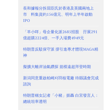
長和據報分拆屈臣氏於香港及英國兩地上
市 料集資約156億元、明年上半年啟動
IPO
「羊小咩」母企量化派2685招股 孖展291
億超購2224倍、一手入場費4949元
特朗普反駁保守派 撐引進專才體現MAGA精
神
擬擴大離岸油氣鑽探 規模遠超拜登時期
新潟同意重啟柏崎刈羽核電廠 待縣議會完成
諮詢
特朗普稱女記者「小豬」捱轟 白宮發言人：
總統坦率透明