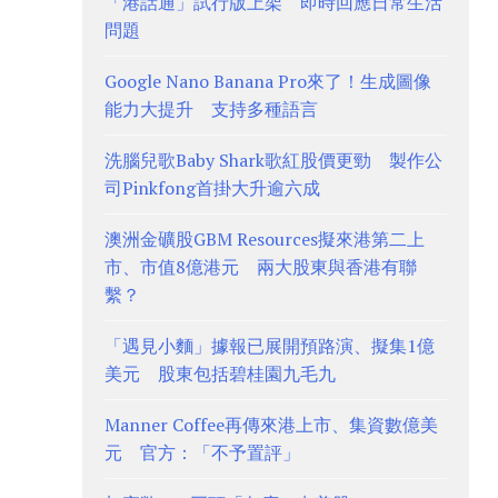
「港話通」試行版上架 即時回應日常生活
問題
Google Nano Banana Pro來了！生成圖像
能力大提升 支持多種語言
洗腦兒歌Baby Shark歌紅股價更勁 製作公
司Pinkfong首掛大升逾六成
澳洲金礦股GBM Resources擬來港第二上
市、市值8億港元 兩大股東與香港有聯
繫？
「遇見小麵」據報已展開預路演、擬集1億
美元 股東包括碧桂園九毛九
Manner Coffee再傳來港上市、集資數億美
元 官方：「不予置評」