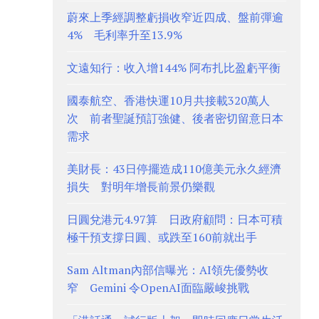
蔚來上季經調整虧損收窄近四成、盤前彈逾
4% 毛利率升至13.9%
文遠知行：收入增144% 阿布扎比盈虧平衡
國泰航空、香港快運10月共接載320萬人
次 前者聖誕預訂強健、後者密切留意日本
需求
美財長：43日停擺造成110億美元永久經濟
損失 對明年增長前景仍樂觀
日圓兌港元4.97算 日政府顧問：日本可積
極干預支撐日圓、或跌至160前就出手
Sam Altman內部信曝光：AI領先優勢收
窄 Gemini 令OpenAI面臨嚴峻挑戰