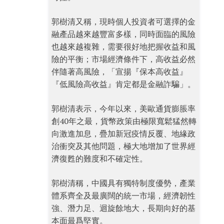
郭樹清又稱，現時個人投資者可選擇的金
融產品越來越豐富多樣，同時面臨的風險
也越來越複雜，需要很好地把握收益和風
險的平衡；市場經濟條件下，高收益必然
伴隨著高風險，「宣揚『保本高收益』
『低風險高收益』肯定都是金融詐騙」。
郭樹清表示，今年以來，美歐通貨膨脹率
創40年之最，貨幣政策由極限寬鬆猛然轉
向激進加息，疊加新冠疫情反覆、地緣政
治衝突及其他問題，極大地增加了世界經
濟復甦的難度和不確定性。
郭樹清稱，中國具有獨特制度優勢，產業
體系齊全及最廣闊的統一市場，經濟韌性
強、潛力足、迴旋餘地大，長期向好的基
本面最爲堅實。