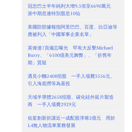
冠忠巴士半年純利大增9.5倍至6690萬元
派中期息連特別股息10仙
美國防部據報指阿里巴巴、百度、比亞迪等
應被列入「中國軍事企業名單」
英偉達7頁備忘曝光 罕有大反擊Michael
Burry、「6100億美元舞弊」、「折舊年
期」質疑
遇見小麵2408招股 一手入場費3556元、
引入海底撈等為基投
天域半導體2658招股、碳化硅外延片製造
商 一手入場費2929元
佑駕創新折讓近一成配股淨籌2億元 用於
L4無人物流車業務發展