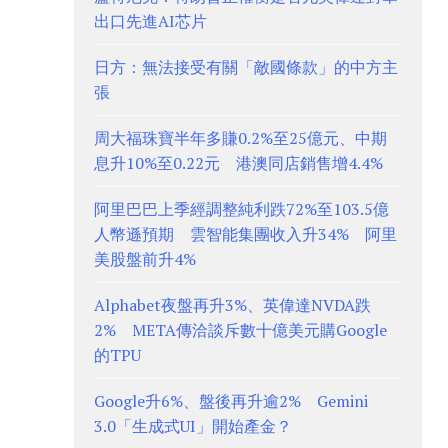
出口先進AI芯片
日方：無法接受有關「敵國條款」的中方主
張
周大福珠寶半年多賺0.2%至25億元、中期
息升10%至0.22元 港澳同店銷售增4.4%
阿里巴巴上季經調整純利跌72%至103.5億
人幣遜預期 雲智能集團收入升34% 阿里
美股盤前升4%
Alphabet夜盤再升3%、英偉達NVDA跌
2% META傳洽談斥數十億美元購Google
的TPU
Google升6%、盤後再升逾2% Gemini
3.0「生成式UI」開始產金？