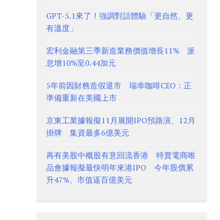
GPT-5.1來了！強調對話體驗「更自然、更
有溫度」
宏利金融第三季新造業務價值增長11% 派
息增10%至0.44加元
5年前因財務造假退市 瑞幸咖啡CEO：正
準備重新在美國上市
京東工業據報擬11月展開IPO預路演、12月
掛牌 集資最多6億美元
再有美股中概股有意回流香港 特賣電商唯
品會據報擬最快明年來港IPO 今年股價累
升47%、市值逼百億美元