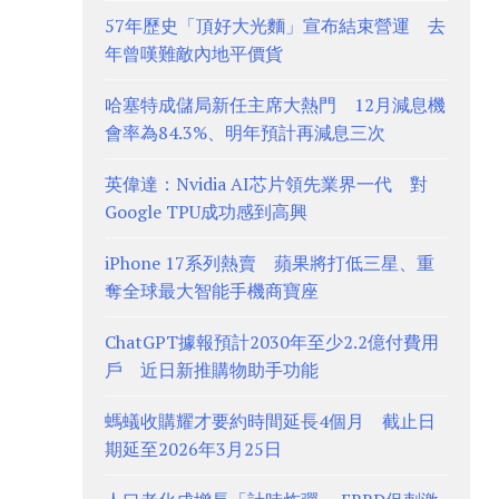
57年歷史「頂好大光麵」宣布結束營運 去
年曾嘆難敵內地平價貨
哈塞特成儲局新任主席大熱門 12月減息機
會率為84.3%、明年預計再減息三次
英偉達：Nvidia AI芯片領先業界一代 對
Google TPU成功感到高興
iPhone 17系列熱賣 蘋果將打低三星、重
奪全球最大智能手機商寶座
ChatGPT據報預計2030年至少2.2億付費用
戶 近日新推購物助手功能
螞蟻收購耀才要約時間延長4個月 截止日
期延至2026年3月25日