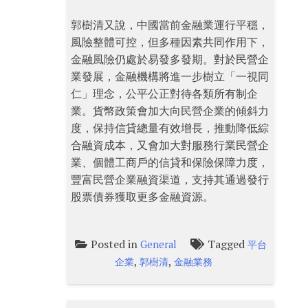
郭樹清又說，中國當前金融業運行平穩，
風險整體可控，但多種因素共同作用下，
金融風險仍處於易發多發期。對於民營企
業發展，金融機構將進一步樹立「一視同
仁」理念，公平公正對待各類所有制企
業。貨幣政策會加大向民營企業的傾斜力
度，保持信貸總量有效增長，推動降低綜
合融資成本，又會加大對服務行業民營企
業、個體工商戶的信貸和保險保障力度，
豐富民營企業融資渠道，支持其通過發行
股票債券獲取更多金融資源。
Posted in
Tagged
General
平台
,
,
企業
郭樹清
金融業務