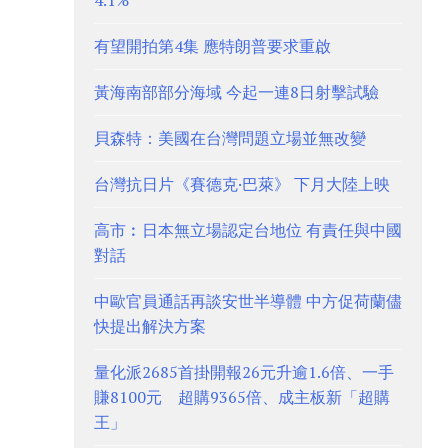
4.1%
有望開拍第4集 應特朗普要求重啟
黃海南部部分海域 今起一連8日射擊試驗
貝森特：美國在台灣問題立場並無改變
台灣抗日片《賽德克·巴萊》 下月大陸上映
高市︰日本無立場認定台地位 有責任與中國
對話
中歐官員通話再談安世半導體 中方促荷蘭儘
快提出解決方案
量化派2685首掛開報26元升逾1.6倍、一手
賺8100元 超購9365倍、成主板新「超購
王」