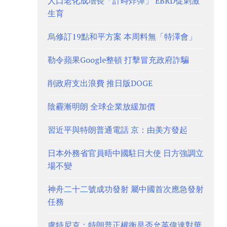
人口老化成增長「計時炸彈」 EBRD促刺激
生育
烏修訂19點和平方案 本周料無「特澤會」
勒令蘋果Google整頓 打擊冒充政府詐騙
削政府支出浪費 推日版DOGE
陰霾漸明朗 全球企業放緩加價
習近平與特朗普通電話 京：由美方發起
日本外務省官員晤中國駐日大使 日方強調立
場不變
神舟二十二號成功發射 屬中國首次應急發射
任務
盧特尼克：特朗普正權衡是否允英偉達對華