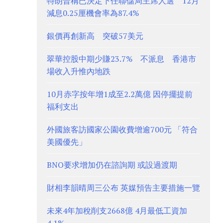
特朗普稱已決定下任聯儲局主席人選 12月
減息0.25厘機會率為87.4%
銀價再創新高 突破57美元
翠華控股中期少賺23.7% 不派息 香港市
場收入升惟內地跌
10月赤字按年增1成至2.2萬億 因停擺提前
福利支出
外國旅客訪國家公園收費增逾700元 「符合
美國優先」
BNO要求增加仍在諮詢期 或設過渡期
財相李韻晴周三公布 英媒預告主要措施一覽
未來4年加稅削支2668億 4月最低工資加