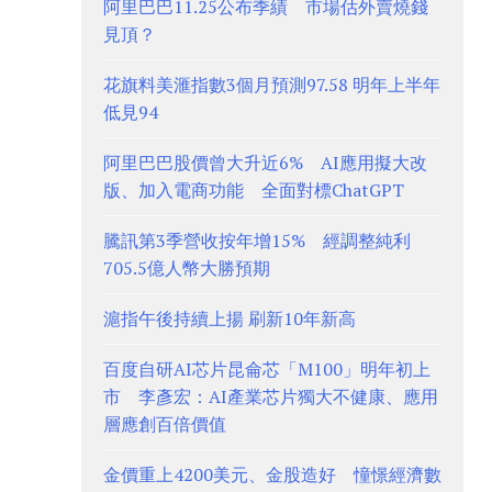
阿里巴巴11.25公布季績 市場估外賣燒錢
見頂？
花旗料美滙指數3個月預測97.58 明年上半年
低見94
阿里巴巴股價曾大升近6% AI應用擬大改
版、加入電商功能 全面對標ChatGPT
騰訊第3季營收按年增15% 經調整純利
705.5億人幣大勝預期
滬指午後持續上揚 刷新10年新高
百度自研AI芯片昆侖芯「M100」明年初上
市 李彥宏：AI產業芯片獨大不健康、應用
層應創百倍價值
金價重上4200美元、金股造好 憧憬經濟數