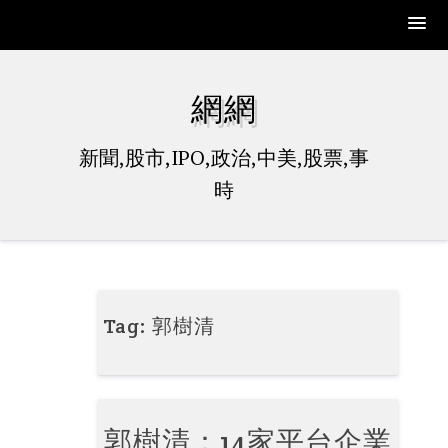
Skip
to
網網
content
新聞,股市,IPO,政治,中美,股票,事
時
Tag:
郭樹清
郭樹清：14家平台企業