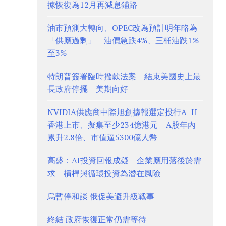
據恢復為12月再減息鋪路
油市預測大轉向、OPEC改為預計明年略為
「供應過剩」 油價急跌4%、三桶油跌1%
至3%
特朗普簽署臨時撥款法案 結束美國史上最
長政府停擺 美期向好
NVIDIA供應商中際旭創據報選定投行A+H
香港上市、擬集至少234億港元 A股年內
累升2.8倍、市值逼5300億人幣
高盛：AI投資回報成疑 企業應用落後於需
求 槓桿與循環投資為潛在風險
烏暫停和談 俄促美避升級戰事
終結 政府恢復正常仍需等待