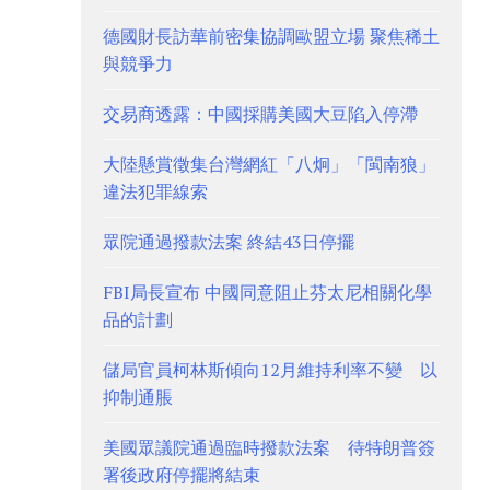
德國財長訪華前密集協調歐盟立場 聚焦稀土
與競爭力
交易商透露：中國採購美國大豆陷入停滯
大陸懸賞徵集台灣網紅「八炯」「閩南狼」
違法犯罪線索
眾院通過撥款法案 終結43日停擺
FBI局長宣布 中國同意阻止芬太尼相關化學
品的計劃
儲局官員柯林斯傾向12月維持利率不變 以
抑制通脹
美國眾議院通過臨時撥款法案 待特朗普簽
署後政府停擺將結束