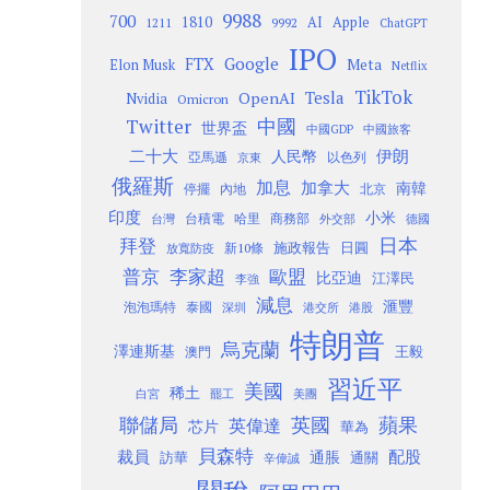
9988
700
1810
AI
Apple
1211
9992
ChatGPT
IPO
Google
FTX
Meta
Elon Musk
Netflix
TikTok
Tesla
OpenAI
Nvidia
Omicron
Twitter
中國
世界盃
中國GDP
中國旅客
二十大
伊朗
人民幣
以色列
亞馬遜
京東
俄羅斯
加息
加拿大
南韓
內地
停擺
北京
印度
小米
台灣
台積電
哈里
商務部
外交部
德國
日本
拜登
施政報告
日圓
新10條
放寬防疫
歐盟
普京
李家超
比亞迪
江澤民
李強
減息
滙豐
泡泡瑪特
泰國
深圳
港股
港交所
特朗普
烏克蘭
澤連斯基
澳門
王毅
習近平
美國
稀土
白宮
罷工
美團
聯儲局
蘋果
英國
英偉達
芯片
華為
貝森特
裁員
配股
通脹
訪華
通關
辛偉誠