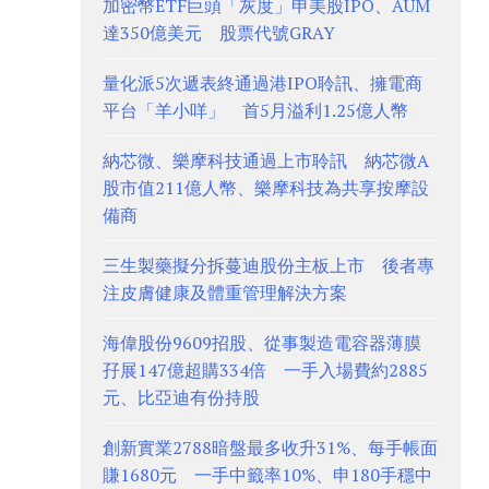
加密幣ETF巨頭「灰度」申美股IPO、AUM
達350億美元 股票代號GRAY
量化派5次遞表終通過港IPO聆訊、擁電商
平台「羊小咩」 首5月溢利1.25億人幣
納芯微、樂摩科技通過上市聆訊 納芯微A
股市值211億人幣、樂摩科技為共享按摩設
備商
三生製藥擬分拆蔓迪股份主板上市 後者專
注皮膚健康及體重管理解決方案
海偉股份9609招股、從事製造電容器薄膜
孖展147億超購334倍 一手入場費約2885
元、比亞迪有份持股
創新實業2788暗盤最多收升31%、每手帳面
賺1680元 一手中籤率10%、申180手穩中