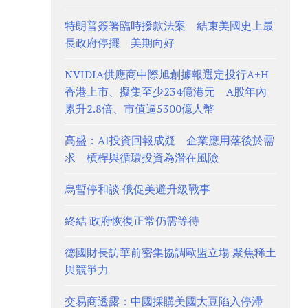
特朗普簽署臨時撥款法案 結束美國史上最
長政府停擺 美期向好
NVIDIA供應商中際旭創據報選定投行A+H
香港上市、擬集至少234億港元 A股年內
累升2.8倍、市值逼5300億人幣
高盛：AI投資回報成疑 企業應用落後於需
求 槓桿與循環投資為潛在風險
烏暫停和談 俄促美避升級戰事
終結 政府恢復正常仍需等待
德國財長訪華前密集協調歐盟立場 聚焦稀土
與競爭力
交易商透露：中國採購美國大豆陷入停滯