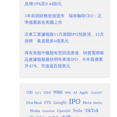
息增10%至0.44加元
5年前因財務造假退市 瑞幸咖啡CEO：正
準備重新在美國上市
京東工業據報擬11月展開IPO預路演、12月
掛牌 集資最多6億美元
再有美股中概股有意回流香港 特賣電商唯
品會據報擬最快明年來港IPO 今年股價累
升47%、市值逼百億美元
9988
700
1810
AI
Apple
1211
9992
ChatGPT
IPO
Google
FTX
Meta
Elon Musk
Netflix
TikTok
Tesla
OpenAI
Nvidia
Omicron