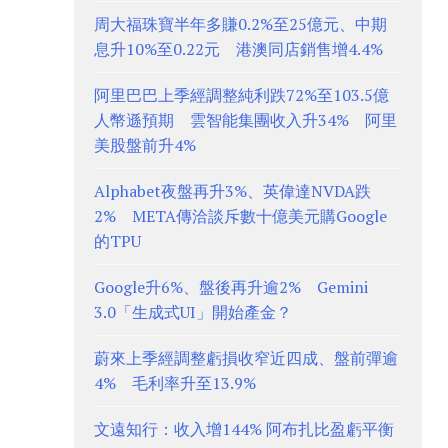
周大福珠寶半年多賺0.2%至25億元、中期
息升10%至0.22元 港澳同店銷售增4.4%
阿里巴巴上季經調整純利跌72%至103.5億
人幣遜預期 雲智能集團收入升34% 阿里
美股盤前升4%
Alphabet夜盤再升3%、英偉達NVDA跌
2% META傳洽談斥數十億美元購Google
的TPU
Google升6%、盤後再升逾2% Gemini
3.0「生成式UI」開始產金？
蔚來上季經調整虧損收窄近四成、盤前彈逾
4% 毛利率升至13.9%
文遠知行：收入增144% 阿布扎比盈虧平衡