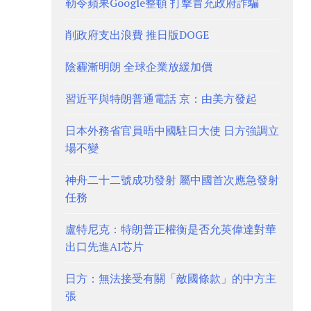
勒令蘋果Google整頓 打擊冒充政府詐騙
削政府支出浪費 推日版DOGE
陰霾漸明朗 全球企業放緩加價
習近平與特朗普通電話 京：由美方發起
日本外務省官員晤中國駐日大使 日方強調立
場不變
神舟二十二號成功發射 屬中國首次應急發射
任務
盧特尼克：特朗普正權衡是否允英偉達對華
出口先進AI芯片
日方：無法接受有關「敵國條款」的中方主
張