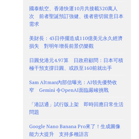
國泰航空、香港快運10月共接載320萬人
次 前者聖誕預訂強健、後者密切留意日本
需求
美財長：43日停擺造成110億美元永久經濟
損失 對明年增長前景仍樂觀
日圓兌港元4.97算 日政府顧問：日本可積
極干預支撐日圓、或跌至160前就出手
Sam Altman內部信曝光：AI領先優勢收
窄 Gemini 令OpenAI面臨嚴峻挑戰
「港話通」試行版上架 即時回應日常生活
問題
Google Nano Banana Pro來了！生成圖像
能力大提升 支持多種語言