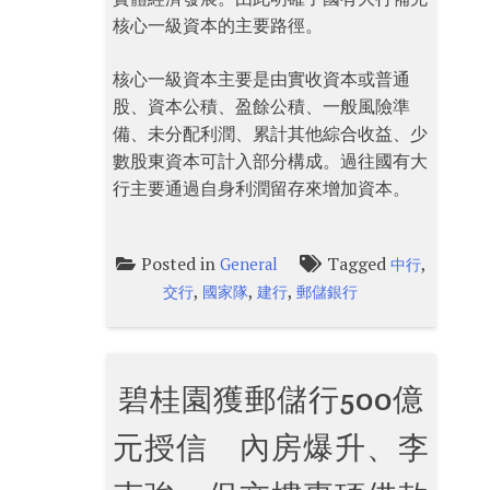
核心一級資本的主要路徑。
核心一級資本主要是由實收資本或普通
股、資本公積、盈餘公積、一般風險準
備、未分配利潤、累計其他綜合收益、少
數股東資本可計入部分構成。過往國有大
行主要通過自身利潤留存來增加資本。
Posted in
Tagged
,
General
中行
,
,
,
交行
國家隊
建行
郵儲銀行
碧桂園獲郵儲行500億
元授信 內房爆升、李