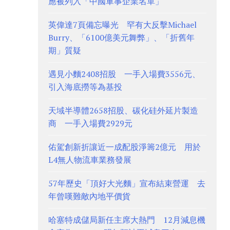
應被列入「中國軍事企業名單」
英偉達7頁備忘曝光 罕有大反擊Michael
Burry、「6100億美元舞弊」、「折舊年
期」質疑
遇見小麵2408招股 一手入場費3556元、
引入海底撈等為基投
天域半導體2658招股、碳化硅外延片製造
商 一手入場費2929元
佑駕創新折讓近一成配股淨籌2億元 用於
L4無人物流車業務發展
57年歷史「頂好大光麵」宣布結束營運 去
年曾嘆難敵內地平價貨
哈塞特成儲局新任主席大熱門 12月減息機