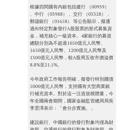
根據四間國有內銀包括建行 （00939）
、中行 （03988） 、交行 （03328） 、
郵儲銀行 （01658） 等公告顯示，擬通
過向特定對象發行A股股票的形式募集資
金，補充核心一級資本。4家銀行的募資
總額分別為不超過1050億元人民幣、
1650億元人民幣、1200億元人民幣及
1300億元人民幣，較A股周五收市價溢價
8.8%至21.5%。
今年政府工作報告明確，擬發行特別國債
5000億元人民幣，支持國有大型商業銀
行補充資本。對於這一注資規模體量，今
年全國兩會期間，國家金融監管總局局長
李雲澤表示：「會分步實施。」
建設銀行、中國銀行的發行對象均僅為財
政部。交通銀行的發行對象為財政部、中