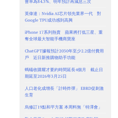
會率為84.3%、明年預計再減息三次
英偉達：Nvidia AI芯片領先業界一代 對
Google TPU成功感到高興
iPhone 17系列熱賣 蘋果將打低三星、重
奪全球最大智能手機商寶座
ChatGPT據報預計2030年至少2.2億付費用
戶 近日新推購物助手功能
螞蟻收購耀才要約時間延長4個月 截止日
期延至2026年3月25日
人口老化成增長「計時炸彈」 EBRD促刺激
生育
烏修訂19點和平方案 本周料無「特澤會」