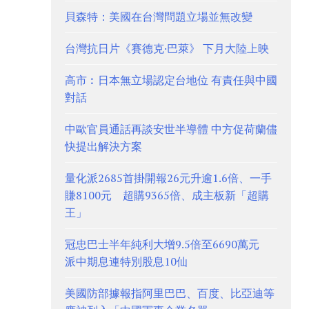
貝森特：美國在台灣問題立場並無改變
台灣抗日片《賽德克·巴萊》 下月大陸上映
高市︰日本無立場認定台地位 有責任與中國
對話
中歐官員通話再談安世半導體 中方促荷蘭儘
快提出解決方案
量化派2685首掛開報26元升逾1.6倍、一手
賺8100元 超購9365倍、成主板新「超購
王」
冠忠巴士半年純利大增9.5倍至6690萬元
派中期息連特別股息10仙
美國防部據報指阿里巴巴、百度、比亞迪等