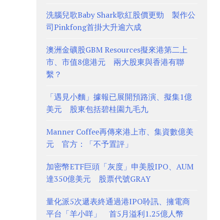
洗腦兒歌Baby Shark歌紅股價更勁 製作公
司Pinkfong首掛大升逾六成
澳洲金礦股GBM Resources擬來港第二上
市、市值8億港元 兩大股東與香港有聯
繫？
「遇見小麵」據報已展開預路演、擬集1億
美元 股東包括碧桂園九毛九
Manner Coffee再傳來港上市、集資數億美
元 官方：「不予置評」
加密幣ETF巨頭「灰度」申美股IPO、AUM
達350億美元 股票代號GRAY
量化派5次遞表終通過港IPO聆訊、擁電商
平台「羊小咩」 首5月溢利1.25億人幣