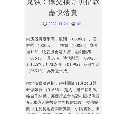
克強：保交樓專項借款
盡快落實
2022-11-24
idle
內房股再度衝高，龍湖 （00960） 、碧
桂園 （02007） 、旭輝 （00884） 齊升
逾11%。物管股更是大彈，融創服務
（01516） 升18%，時代鄰里 （09928）
升12.5%，旭輝永升 （01995） 及雅生活
（03319） 亦升近一成。
內地傳媒引述指，碧桂園於11月24日與
郵儲銀行 （01658） 簽約，建立長期戰
略合作關係，郵儲行並會為碧桂園提供最
多500億人民幣意向性授信額度，授信範
圍可用於房地產開發貸款、併購貸款、按