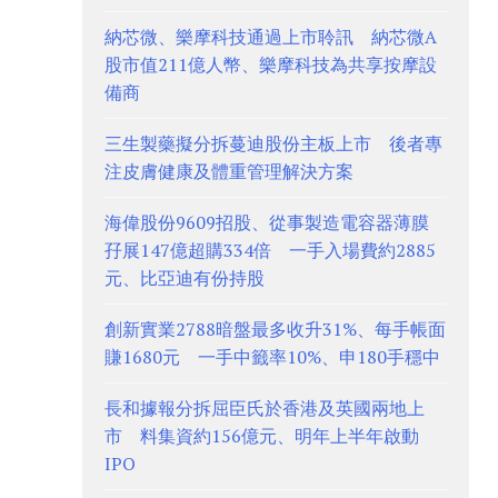
納芯微、樂摩科技通過上市聆訊 納芯微A
股市值211億人幣、樂摩科技為共享按摩設
備商
三生製藥擬分拆蔓迪股份主板上市 後者專
注皮膚健康及體重管理解決方案
海偉股份9609招股、從事製造電容器薄膜
孖展147億超購334倍 一手入場費約2885
元、比亞迪有份持股
創新實業2788暗盤最多收升31%、每手帳面
賺1680元 一手中籤率10%、申180手穩中
長和據報分拆屈臣氏於香港及英國兩地上
市 料集資約156億元、明年上半年啟動
IPO