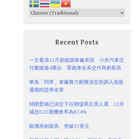
Recent Posts
一文看清11月新能源車廠表現 小米汽車交
付量續逾4萬台 零跑車全系交付再創新高
華為「問界」車廠賽力斯獲深交所調入港股
通標的證券名單
特朗普稱已決定下任聯儲局主席人選 12月
減息0.25厘機會率為87.4%
銀價再創新高 突破57美元