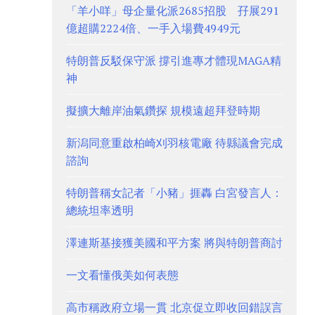
「羊小咩」母企量化派2685招股 孖展291
億超購2224倍、一手入場費4949元
特朗普反駁保守派 撐引進專才體現MAGA精
神
擬擴大離岸油氣鑽探 規模遠超拜登時期
新潟同意重啟柏崎刈羽核電廠 待縣議會完成
諮詢
特朗普稱女記者「小豬」捱轟 白宮發言人：
總統坦率透明
澤連斯基接獲美國和平方案 將與特朗普商討
一文看懂俄美如何表態
高市稱政府立場一貫 北京促立即收回錯誤言