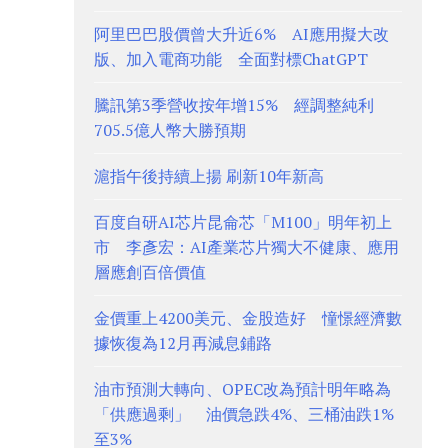
阿里巴巴股價曾大升近6% AI應用擬大改
版、加入電商功能 全面對標ChatGPT
騰訊第3季營收按年增15% 經調整純利
705.5億人幣大勝預期
滬指午後持續上揚 刷新10年新高
百度自研AI芯片昆侖芯「M100」明年初上
市 李彥宏：AI產業芯片獨大不健康、應用
層應創百倍價值
金價重上4200美元、金股造好 憧憬經濟數
據恢復為12月再減息鋪路
油市預測大轉向、OPEC改為預計明年略為
「供應過剩」 油價急跌4%、三桶油跌1%
至3%