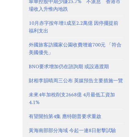
翠華控股中期少賺23.7% 不派息 香港市
場收入升惟內地跌
10月赤字按年增1成至2.2萬億 因停擺提前
福利支出
外國旅客訪國家公園收費增逾700元 「符合
美國優先」
BNO要求增加仍在諮詢期 或設過渡期
財相李韻晴周三公布 英媒預告主要措施一覽
未來4年加稅削支2668億 4月最低工資加
4.1%
有望開拍第4集 應特朗普要求重啟
黃海南部部分海域 今起一連8日射擊試驗