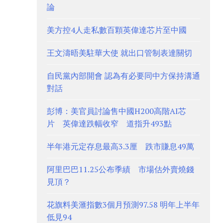
論
美方控4人走私數百顆英偉達芯片至中國
王文濤晤美駐華大使 就出口管制表達關切
自民黨內部開會 認為有必要同中方保持溝通
對話
彭博：美官員討論售中國H200高階AI芯
片 英偉達跌幅收窄 道指升493點
半年港元定存息最高3.3厘 跌市賺息49萬
阿里巴巴11.25公布季績 市場估外賣燒錢
見頂？
花旗料美滙指數3個月預測97.58 明年上半年
低見94