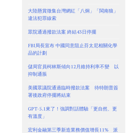
大陸懸賞徵集台灣網紅「八炯」「閩南狼」
違法犯罪線索
眾院通過撥款法案 終結43日停擺
FBI局長宣布 中國同意阻止芬太尼相關化學
品的計劃
儲局官員柯林斯傾向12月維持利率不變 以
抑制通脹
美國眾議院通過臨時撥款法案 待特朗普簽
署後政府停擺將結束
GPT-5.1來了！強調對話體驗「更自然、更
有溫度」
宏利金融第三季新造業務價值增長11% 派