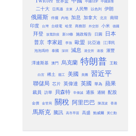
Twitter
中國
世界盃
中國GDP
中國旅客
二十大
伊朗
人民幣
以色列
亞馬遜
京東
俄羅斯
加息
加拿大
南韓
內地
停擺
北京
印度
小米
台灣
台積電
哈里
商務部
外交部
德國
日本
拜登
施政報告
日圓
新10條
放寬防疫
歐盟
普京
李家超
比亞迪
江澤民
李強
減息
滙豐
泡泡瑪特
泰國
深圳
港股
港交所
特朗普
烏克蘭
澤連斯基
澳門
王毅
習近平
美國
稀土
白宮
罷工
美團
聯儲局
蘋果
英國
英偉達
芯片
華為
貝森特
裁員
配股
通脹
訪華
通關
辛偉誠
關稅
阿里巴巴
金價
金管局
香港
陳茂波
馬斯克
騰訊
高盛
高市早苗
鮑威爾
黃仁勳