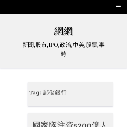
Skip
to
網網
content
新聞,股市,IPO,政治,中美,股票,事
時
Tag:
郵儲銀行
國家隊注資5200億人