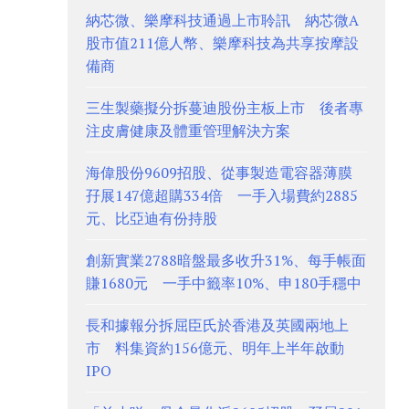
納芯微、樂摩科技通過上市聆訊 納芯微A
股市值211億人幣、樂摩科技為共享按摩設
備商
三生製藥擬分拆蔓迪股份主板上市 後者專
注皮膚健康及體重管理解決方案
海偉股份9609招股、從事製造電容器薄膜
孖展147億超購334倍 一手入場費約2885
元、比亞迪有份持股
創新實業2788暗盤最多收升31%、每手帳面
賺1680元 一手中籤率10%、申180手穩中
長和據報分拆屈臣氏於香港及英國兩地上
市 料集資約156億元、明年上半年啟動
IPO