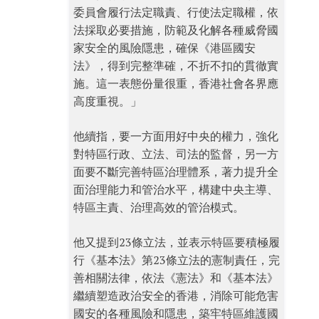
委員會履行法定職責、行使法定職權，依
法採取必要措施，防範及化解各種威脅國
家安全的風險隱患，確保《港區國安
法》，得到完整準確，不折不扣的貫徹實
施。這一表態份量很重，香港社會各界應
高度重視。」
他續指，要一方面用好中央的權力，強化
對特區行政、立法、司法的監督，另一方
面要不斷完善特區治理體系，著力提升全
面治理能力和管治水平，構建中央主導、
特區主責、治理高效的管治模式。
他又提到23條立法，並表示特區要積極履
行《基本法》第23條立法的憲制責任，完
善相關法律，依法《憲法》和《基本法》
繼續塑造政治安全的香港，消除可能危害
國安的各種風險和隱患，築牢特區維護國