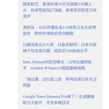
國泰航空、香港快運10月共接載320萬人
次 前者聖誕預訂強健、後者密切留意日本
需求
美財長：43日停擺造成110億美元永久經濟
損失 對明年增長前景仍樂觀
日圓兌港元4.97算 日政府顧問：日本可積
極干預支撐日圓、或跌至160前就出手
Sam Altman內部信曝光：AI領先優勢收
窄 Gemini 令OpenAI面臨嚴峻挑戰
「港話通」試行版上架 即時回應日常生活
問題
Google Nano Banana Pro來了！生成圖像
能力大提升 支持多種語言