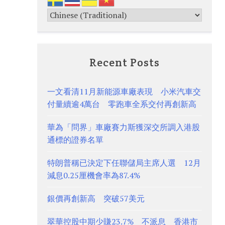
Recent Posts
一文看清11月新能源車廠表現 小米汽車交
付量續逾4萬台 零跑車全系交付再創新高
華為「問界」車廠賽力斯獲深交所調入港股
通標的證券名單
特朗普稱已決定下任聯儲局主席人選 12月
減息0.25厘機會率為87.4%
銀價再創新高 突破57美元
翠華控股中期少賺23.7% 不派息 香港市