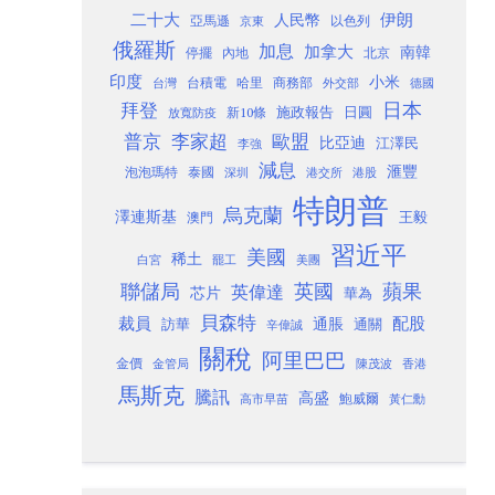
二十大
伊朗
人民幣
以色列
亞馬遜
京東
俄羅斯
加息
加拿大
南韓
內地
停擺
北京
印度
小米
台灣
台積電
哈里
商務部
外交部
德國
日本
拜登
施政報告
日圓
新10條
放寬防疫
歐盟
普京
李家超
比亞迪
江澤民
李強
減息
滙豐
泡泡瑪特
泰國
深圳
港股
港交所
特朗普
烏克蘭
澤連斯基
澳門
王毅
習近平
美國
稀土
白宮
罷工
美團
聯儲局
蘋果
英國
英偉達
芯片
華為
貝森特
裁員
配股
通脹
訪華
通關
辛偉誠
關稅
阿里巴巴
金價
金管局
香港
陳茂波
馬斯克
騰訊
高盛
高市早苗
鮑威爾
黃仁勳