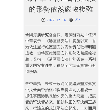
的形勢依然嚴峻複雜
2022-12-04
idle
全國港澳研究會會長、港澳辦前副主任鄧
中華表示，《港區國安法》實施以來，香
港依法履行維護國安的憲制責任取得明顯
成效，但特區維護國安的形勢依然嚴峻複
雜，又指，《港區國安法》能否在一系列
重大國安案件中，得到全面準確實施仍有
待檢驗。
鄧中華指，未來一段時間要繼續堅持落實
中央全面管治權和保障特區高度相統一，
抓住事關港澳長治久安的重大問題，把該
管的堅決管起來、把該糾正的堅決糾正起
來、把該立的規矩堅決立起來。一方面用