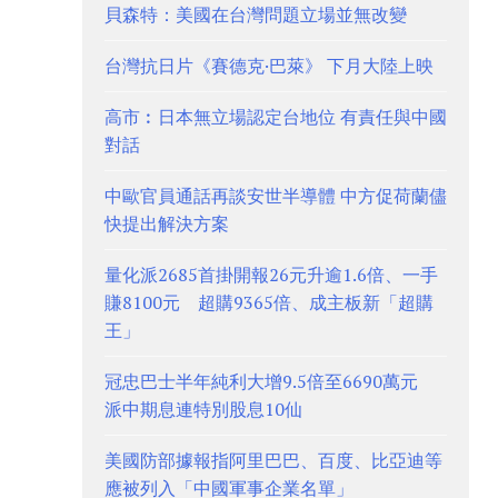
貝森特：美國在台灣問題立場並無改變
台灣抗日片《賽德克·巴萊》 下月大陸上映
高市︰日本無立場認定台地位 有責任與中國
對話
中歐官員通話再談安世半導體 中方促荷蘭儘
快提出解決方案
量化派2685首掛開報26元升逾1.6倍、一手
賺8100元 超購9365倍、成主板新「超購
王」
冠忠巴士半年純利大增9.5倍至6690萬元
派中期息連特別股息10仙
美國防部據報指阿里巴巴、百度、比亞迪等
應被列入「中國軍事企業名單」