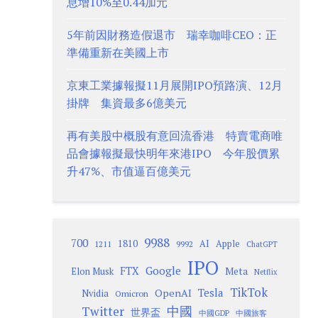
息增10%至0.44加元
5年前因財務造假退市 瑞幸咖啡CEO：正
準備重新在美國上市
京東工業據報擬11月展開IPO預路演、12月
掛牌 集資最多6億美元
再有美股中概股有意回流香港 特賣電商唯
品會據報擬最快明年來港IPO 今年股價累
升47%、市值逼百億美元
9988
700
1810
AI
Apple
1211
9992
ChatGPT
IPO
Google
FTX
Meta
Elon Musk
Netflix
TikTok
Tesla
OpenAI
Nvidia
Omicron
Twitter
中國
世界盃
中國GDP
中國旅客