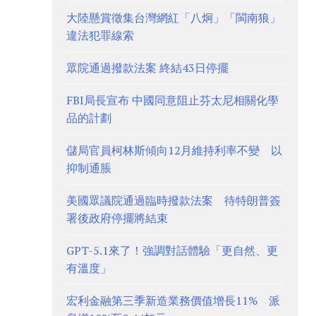
大陸懸賞徵集台灣網紅「八炯」「閩南狼」
違法犯罪線索
眾院通過撥款法案 終結43日停擺
FBI局長宣布 中國同意阻止芬太尼相關化學
品的計劃
儲局官員柯林斯傾向12月維持利率不變 以
抑制通脹
美國眾議院通過臨時撥款法案 待特朗普簽
署後政府停擺將結束
GPT-5.1來了！強調對話體驗「更自然、更
有溫度」
宏利金融第三季新造業務價值增長11% 派