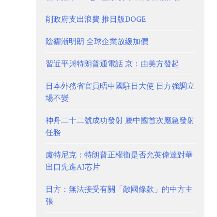
削政府支出浪費 推日版DOGE
陰霾漸明朗 全球企業放緩加價
習近平與特朗普通電話 京：由美方發起
日本外務省官員晤中國駐日大使 日方強調立
場不變
神舟二十二號成功發射 屬中國首次應急發射
任務
盧特尼克：特朗普正權衡是否允英偉達對華
出口先進AI芯片
日方：無法接受有關「敵國條款」的中方主
張