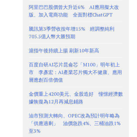
阿里巴巴股價曾大升近6% AI應用擬大改
版、加入電商功能 全面對標ChatGPT
騰訊第3季營收按年增15% 經調整純利
705.5億人幣大勝預期
滬指午後持續上揚 刷新10年新高
百度自研AI芯片昆侖芯「M100」明年初上
市 李彥宏：AI產業芯片獨大不健康、應用
層應創百倍價值
金價重上4200美元、金股造好 憧憬經濟數
據恢復為12月再減息鋪路
油市預測大轉向、OPEC改為預計明年略為
「供應過剩」 油價急跌4%、三桶油跌1%
至3%